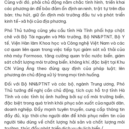
Cùng với đó, phải chủ động nắm chắc tình hình, triển khai
các phương án để bảo đảm ổn định an ninh, trật tự trên địa
bàn; thu hút, giữ ổn định môi trường đầu tư và phát triển
kinh tế-xã hội của địa phương.
Phó Thủ tướng cũng yêu cầu tỉnh Hà Tĩnh phối hợp chặt
chẽ với Bộ Tài nguyên và Môi trường, Bộ NN&PTNT, Bộ Y
tế, Viện Hàn lâm Khoa học và Công nghệ Việt Nam và các
cơ quan liên quan trong việc tiếp tục giám sát xả thải của
nhà máy Formosa, tăng cường quan trắc nước biển, giám
sát chất lượng môi trường biển, không khí, đặc biệt tại Khu
CN Vũng Áng theo đúng quy định của pháp luật; lên
phương án chủ động xử lý trong mọi tình huống.
Đối với Bộ NN&PTNT và các bộ, ngành Trung ương, Phó
Thủ tướng đề nghị cần chủ động, tích cực hỗ trợ tỉnh Hà
Tĩnh và các tỉnh bị ảnh hưởng bởi sự cố môi trường biển,
đặc biệt trong quá trình khôi phục sản xuất của người dân,
doanh nghiệp. Đẩy mạnh tuyên truyền, cung cấp thông tin
đầy đủ, kịp thời cho người dân để khôi phục niềm tin của
người tiêu dùng về chất lượng hải sản và chất lượng môi
trường, thúc đẩy phát triển dịch vụ du lịch biển./.