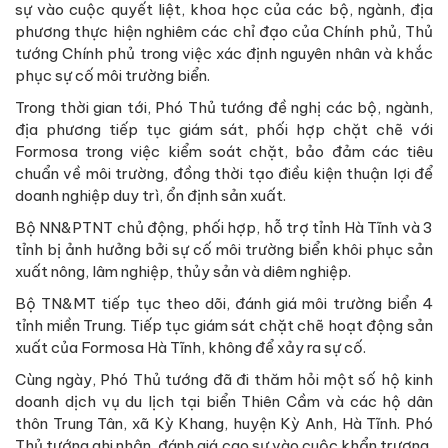
sự vào cuộc quyết liệt, khoa học của các bộ, ngành, địa
phương thực hiện nghiêm các chỉ đạo của Chính phủ, Thủ
tướng Chính phủ trong việc xác định nguyên nhân và khắc
phục sự cố môi trường biển.
Trong thời gian tới, Phó Thủ tướng đề nghị các bộ, ngành,
địa phương tiếp tục giám sát, phối hợp chặt chẽ với
Formosa trong việc kiểm soát chặt, bảo đảm các tiêu
chuẩn về môi trường, đồng thời tạo điều kiện thuận lợi để
doanh nghiệp duy trì, ổn định sản xuất.
Bộ NN&PTNT chủ động, phối hợp, hỗ trợ tỉnh Hà Tĩnh và 3
tỉnh bị ảnh hưởng bởi sự cố môi trường biển khôi phục sản
xuất nông, lâm nghiệp, thủy sản và diêm nghiệp.
Bộ TN&MT tiếp tục theo dõi, đánh giá môi trường biển 4
tỉnh miền Trung. Tiếp tục giám sát chặt chẽ hoạt động sản
xuất của Formosa Hà Tĩnh, không để xảy ra sự cố.
Cùng ngày, Phó Thủ tướng đã đi thăm hỏi một số hộ kinh
doanh dịch vụ du lịch tại biển Thiên Cầm và các hộ dân
thôn Trung Tân, xã Kỳ Khang, huyện Kỳ Anh, Hà Tĩnh. Phó
Thủ tướng ghi nhận, đánh giá cao sự vào cuộc khẩn trương,