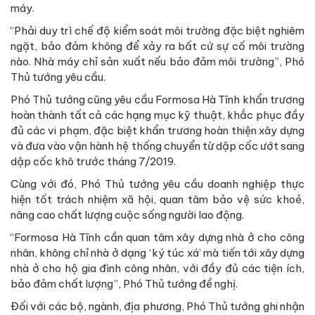
máy.
“Phải duy trì chế độ kiểm soát môi trường đặc biệt nghiêm
ngặt, bảo đảm không để xảy ra bất cứ sự cố môi trường
nào. Nhà máy chỉ sản xuất nếu bảo đảm môi trường”, Phó
Thủ tướng yêu cầu.
Phó Thủ tướng cũng yêu cầu Formosa Hà Tĩnh khẩn trương
hoàn thành tất cả các hạng mục kỹ thuật, khắc phục đầy
đủ các vi phạm, đặc biệt khẩn trương hoàn thiện xây dựng
và đưa vào vận hành hệ thống chuyển từ dập cốc ướt sang
dập cốc khô trước tháng 7/2019.
Cùng với đó, Phó Thủ tướng yêu cầu doanh nghiệp thực
hiện tốt trách nhiệm xã hội, quan tâm bảo vệ sức khoẻ,
nâng cao chất lượng cuộc sống người lao động.
“Formosa Hà Tĩnh cần quan tâm xây dựng nhà ở cho công
nhân, không chỉ nhà ở dạng ‘ký túc xá’ mà tiến tới xây dựng
nhà ở cho hộ gia đình công nhân, với đầy đủ các tiện ích,
bảo đảm chất lượng”, Phó Thủ tướng đề nghị.
Đối với các bộ, ngành, địa phương, Phó Thủ tướng ghi nhận