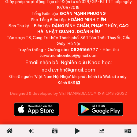
Giấy phép hoạt động Tạp chí Điện tử số 329/GP-BTTTT cấp ngày
10/09/2018.
Tổng Biên tập:
ĐOÀN MẠNH PHƯƠNG
Phó Tổng Biên tập:
HOÀNG MINH TIẾN
Ban Thư ký - Biên tập:
ĐẶNG ĐÌNH CHẤN, PHẠM THỦY, CAO
HÀ, NHẬT QUANG, ĐOÀN HIẾU
Tòa soạn:T8, Cung Trí thức Thành phố, Số 1 Tôn Thất Thuyết, Cầu
Giấy, Hà Nội.
Truyền thông - Quảng cáo:
0826166777
- Hòm thư:
tcvietnamhoinhap@gmail.com
Email nhận bài Nghiên cứu Khoa học:
nckh.vnhn@gmail.com
Ghi rõ nguồn "Việt Nam Hội Nhập" khi phát hành từ Website này.
Kênh RSS
Designed & developed by VIETNAMPEDIA.COM
©
AICMS v2022