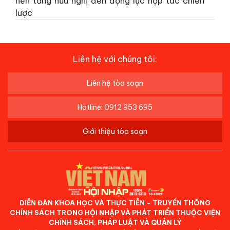
nền tảng hữu nghị đến động lực hợp tác chiến
lược
Liên hệ với chúng tôi:
Liên hệ tòa soạn
Hotline: 0912 953 695
Giới thiệu tòa soạn
DIỄN ĐÀN KHOA HỌC VÀ THỰC TIỄN - TRUYỀN THÔNG
CHÍNH SÁCH TRONG HỘI NHẬP VÀ PHÁT TRIỂN THUỘC VIỆN
CHÍNH SÁCH, PHÁP LUẬT VÀ QUẢN LÝ