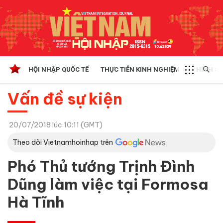
HỘI NHẬP QUỐC TẾ
THỰC TIỄN KINH NGHIỆM
CHÍNH SÁ
Vấn đề sự kiện
20/07/2018 lúc 10:11 (GMT)
Theo dõi Vietnamhoinhap trên
Phó Thủ tướng Trịnh Đình
Dũng làm việc tại Formosa
Hà Tĩnh