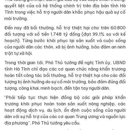
quyết liệt của cả hệ thống chính trị trên địa bàn tỉnh Hà
Tĩnh trong việc hỗ trợ người dân khắc phục hậu quả sự cố
môi trường.
Đến nay đã bồi thường, hỗ trợ thiệt hại cho trên 60.800
đối tượng với số tiền 1.748 tỷ đồng (đạt 99,1% so với kế
hoạch). Từng bước khôi phục lại sản xuất và cuộc sống
của người dân các thôn, xã bị ảnh hưởng, bảo đảm an ninh
trật tự xã hội.
Trong thời gian tới, Phó Thủ tướng đề nghị Tỉnh ủy, UBND
tỉnh Hà Tĩnh chỉ đạo các cơ quan chức năng khẩn trương
hoàn tất công tác bồi thường, hỗ trợ thiệt hại cho các đối
tượng bị ảnh hưởng do sự cố môi trường, bảo đảm đúng đối
tượng, công khai, minh bạch, đến tận tay người dân.
“Phải tiếp tục thực hiện đồng bộ các giải pháp khẩn
trương khôi phục hoàn toàn sản xuất nông nghiệp, các
hoạt động dịch vụ, du lịch, ổn định cuộc sống của người
dân với sự hỗ trợ của các cơ quan Trung ương và nguồn lực
địa phương”, Phó Thủ tướng yêu cầu.