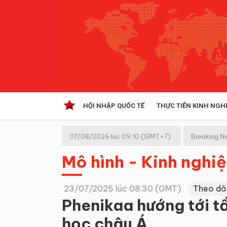
HỘI NHẬP QUỐC TẾ
THỰC TIỄN KINH NGH
HỘI NHẬP QUỐC TẾ
VĂN 
07/08/2026 lúc 09:10 (GMT+7)
Breaking N
Kinh tế hội nhập
Mô hình - Kinh nghi
Doanh nghiệp
NGHIÊN CỨU PHÁP LUẬT
THỰC
23/07/2025 lúc 08:30 (GMT)
Theo dõ
Phenikaa hướng tới t
học châu Á