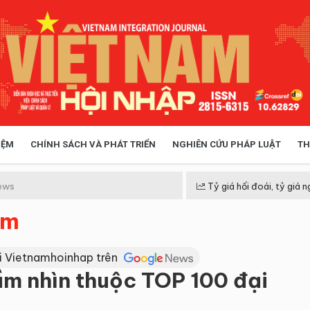
IỆM
CHÍNH SÁCH VÀ PHÁT TRIỂN
NGHIÊN CỨU PHÁP LUẬT
TH
HÓA XÃ HỘI
CHÍNH SÁCH
ews
Tỷ giá hối đoái, tỷ giá n
ệm
 TIỄN QUẢN LÝ
VIỆT NAM ĐIỂM ĐẾN
i Vietnamhoinhap trên
ầm nhìn thuộc TOP 100 đại