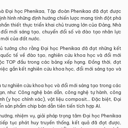
mà Đại học Phenikaa, Tập đoàn Phenikaa đã đạt được
 định hình những định hướng chiến lược mang tính đột phá
phần thiết thực triển khai chủ trương lớn của Đảng, Nhà
 đổi mới sáng tạo, chuyển đổi số và đào tạo nhân lực
 mới của đất nước.
hủ tướng cho rằng Đại học Phenikaa đã đạt những kết
 quốc tế về đào tạo, nghiên cứu khoa học và đổi mới
huộc TOP đầu trong các bảng xếp hạng. Đồng thời, đạt
việc gắn kết nghiên cứu khoa học, đổi mới sáng tạo và
u tư nghiên cứu khoa học và đổi mới sáng tạo trong các
 hạn, như: Công nghệ bán dẫn, công nghệ tự hành, công
inh (y học chính xác), vật liệu composit… Đặc biệt, Đại
n sản phẩm chip bán dẫn tiên tiến tích hợp AI.
hướng, nhiệm vụ, giải pháp trọng tâm Đại học Phenikaa
iếp tục phát huy truyền thống, kết quả đã đạt được,