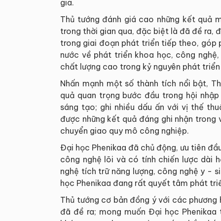
gia.
Thủ tướng đánh giá cao những kết quả 
trong thời gian qua, đặc biệt là đã đề ra,
trong giai đoạn phát triển tiếp theo, góp 
nước về phát triển khoa học, công nghệ,
chất lượng cao trong kỷ nguyên phát triển
Nhấn mạnh một số thành tích nổi bật, T
quả quan trọng bước đầu trong hội nhập
sáng tạo; ghi nhiều dấu ấn với vị thế t
được những kết quả đáng ghi nhận trong 
chuyển giao quy mô công nghiệp.
Đại học Phenikaa đã chủ động, ưu tiên đầ
công nghệ lõi và có tính chiến lược dài
nghệ tích trữ năng lượng, công nghệ y - s
học Phenikaa đang rất quyết tâm phát triể
Thủ tướng cơ bản đồng ý với các phương 
đã đề ra; mong muốn Đại học Phenikaa t