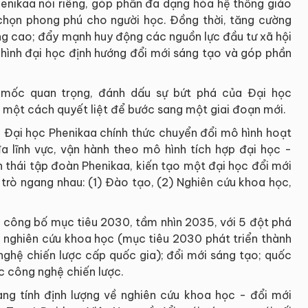
henikaa nói riêng, góp phần đa dạng hóa hệ thống giáo
 chọn phong phú cho người học. Đồng thời, tăng cường
ng cao; đẩy mạnh huy động các nguồn lực đầu tư xã hội
 hình đại học định hướng đổi mới sáng tạo và góp phần
u mốc quan trọng, đánh dấu sự bứt phá của Đại học
n một cách quyết liệt để bước sang một giai đoạn mới.
, Đại học Phenikaa chính thức chuyển đổi mô hình hoạt
a lĩnh vực, vận hành theo mô hình tích hợp đại học -
nh thái tập đoàn Phenikaa, kiến tạo một đại học đổi mới
 trò ngang nhau: (1) Đào tạo, (2) Nghiên cứu khoa học,
c công bố mục tiêu 2030, tầm nhìn 2035, với 5 đột phá
ế; nghiên cứu khoa học (mục tiêu 2030 phát triển thành
nghệ chiến lược cấp quốc gia); đổi mới sáng tạo; quốc
ác công nghệ chiến lược.
ang tính định lượng về nghiên cứu khoa học - đổi mới