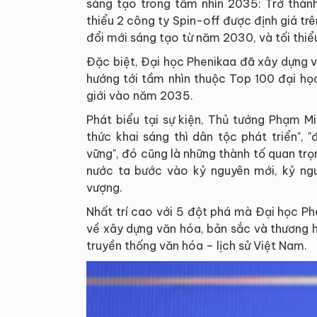
sáng tạo trong tầm nhìn 2035: Trở thành
thiểu 2 công ty Spin-off được định giá trê
đổi mới sáng tạo từ năm 2030, và tối thi
Đặc biệt, Đại học Phenikaa đã xây dựng và
hướng tới tầm nhìn thuộc Top 100 đại 
giới vào năm 2035.
Phát biểu tại sự kiện, Thủ tướng Phạm Minh
thức khai sáng thì dân tộc phát triển",
vững", đó cũng là những thành tố quan tr
nước ta bước vào kỷ nguyên mới, kỷ ngu
vượng.
Nhất trí cao với 5 đột phá mà Đại học P
về xây dựng văn hóa, bản sắc và thương hi
truyền thống văn hóa – lịch sử Việt Nam.