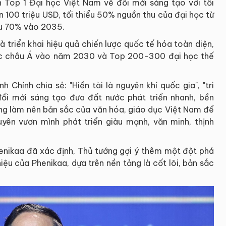
 Top 1 Đại học Việt Nam về đổi mới sáng tạo với tối
n 100 triệu USD, tối thiểu 50% nguồn thu của đại học từ
ểu 70% vào 2035.
 triển khai hiệu quả chiến lược quốc tế hóa toàn diện,
học châu Á vào năm 2030 và Top 200-300 đại học thế
 Chính chia sẻ: "Hiền tài là nguyên khí quốc gia", "tri
 "đổi mới sáng tạo đưa đất nước phát triển nhanh, bền
ọng làm nên bản sắc của văn hóa, giáo dục Việt Nam để
yên vươn mình phát triển giàu mạnh, văn minh, thịnh
henikaa đã xác định, Thủ tướng gợi ý thêm một đột phá
ệu của Phenikaa, dựa trên nền tảng là cốt lõi, bản sắc