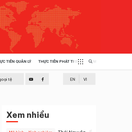
ỰC TIỄN QUẢN LÝ
THỰC TIỄN PHÁT TRIỂN
MULTIMEDIA
TÀI NGUYÊN - MÔI TRƯỜNG
goại tệ
EN
VI
THỰC TIỄN - KINH NGHIỆM
Xem nhiều