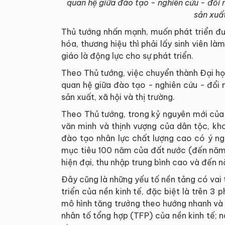
quan hệ giữa đào tạo - nghiên cứu - đổi 
sản xuất
Thủ tướng nhấn mạnh, muốn phát triển đư
hóa, thương hiệu thì phải lấy sinh viên l
giáo là động lực cho sự phát triển.
Theo Thủ tướng, việc chuyển thành Đại họ
quan hệ giữa đào tạo - nghiên cứu - đổi 
sản xuất, xã hội và thị trường.
Theo Thủ tướng, trong kỷ nguyên mới của
văn minh và thịnh vượng của dân tộc, kh
đào tạo nhân lực chất lượng cao có ý ng
mục tiêu 100 năm của đất nước (đến năm 
hiện đại, thu nhập trung bình cao và đến 
Đây cũng là những yếu tố nền tảng có vai t
triển của nền kinh tế, đặc biệt là trên 3 
mô hình tăng trưởng theo hướng nhanh và
nhân tố tổng hợp (TFP) của nền kinh tế; n