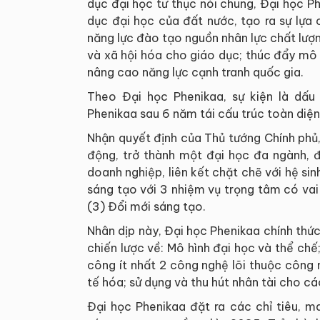
dục đại học tư thục nói chung, Đại học P
dục đại học của đất nước, tạo ra sự lựa
năng lực đào tạo nguồn nhân lực chất lượ
và xã hội hóa cho giáo dục; thúc đẩy mô
nâng cao năng lực cạnh tranh quốc gia.
Theo Đại học Phenikaa, sự kiện là dấ
Phenikaa sau 6 năm tái cấu trúc toàn diệ
Nhận quyết định của Thủ tướng Chính phủ
động, trở thành một đại học đa ngành, đ
doanh nghiệp, liên kết chặt chẽ với hệ si
sáng tạo với 3 nhiệm vụ trọng tâm có vai
(3) Đổi mới sáng tạo.
Nhân dịp này, Đại học Phenikaa chính thứ
chiến lược về: Mô hình đại học và thể ch
công ít nhất 2 công nghệ lõi thuộc công 
tế hóa; sử dụng và thu hút nhân tài cho c
Đại học Phenikaa đặt ra các chỉ tiêu, m