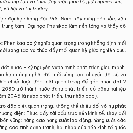
mới sáng tạo và thúc đẩy mối quan hệ giữa nghiên cứu,
, xã hội và thị trường
ợc đại học hàng đầu Việt Nam, xây dựng bản sắc, văn
àm trung tâm, Đại học Phenikaa làm nền tảng và thầy cô
c Phenikaa có ý nghĩa quan trọng trong khẳng định mối
mới sáng tạo và thúc đẩy mối quan hệ giữa nghiên cứu,
 đất nước - kỷ nguyên vươn mình phát triển giàu mạnh,
oa học công nghệ, đổi mới sáng tạo, chuyển đổi số và
hĩa chiến lược đặc biệt quan trọng để góp phần đạt 2
2030 trở thành nước đang phát triển, có công nghiệp
năm 2045 là nước phát triển, thu nhập cao).
rò đặc biệt quan trọng, không thể thiếu đối với sự phát
phương diện: Thúc đẩy tái cấu trúc nền kinh tế, thay đổi
 bền vững; nâng cao năng suất lao động, năng suất các
âng cao tính cạnh tranh, hội nhập của nền kinh tế quốc