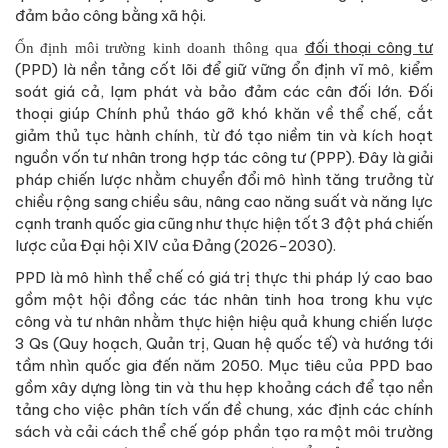
đảm bảo công bằng xã hội.
đối thoại công tư
Ổn định môi trường kinh doanh thông qua
(PPD) là nền tảng cốt lõi để giữ vững ổn định vĩ mô, kiểm
soát giá cả, lạm phát và bảo đảm các cân đối lớn. Đối
thoại giúp Chính phủ tháo gỡ khó khăn về thể chế, cắt
giảm thủ tục hành chính, từ đó tạo niềm tin và kích hoạt
nguồn vốn tư nhân trong hợp tác công tư (PPP). Đây là giải
pháp chiến lược nhằm chuyển đổi mô hình tăng trưởng từ
chiều rộng sang chiều sâu, nâng cao năng suất và năng lực
cạnh tranh quốc gia cũng như thực hiện tốt 3 đột phá chiến
lược của Đại hội XIV của Đảng (2026-2030).
PPD là mô hình thể chế có giá trị thực thi pháp lý cao bao
gồm một hội đồng các tác nhân tinh hoa trong khu vực
công và tư nhân nhằm thực hiện hiệu quả khung chiến lược
3 Qs (Quy hoạch, Quản trị, Quan hệ quốc tế) và hướng tới
tầm nhìn quốc gia đến năm 2050. Mục tiêu của PPD bao
gồm xây dựng lòng tin và thu hẹp khoảng cách để tạo nền
tảng cho việc phân tích vấn đề chung, xác định các chính
sách và cải cách thể chế góp phần tạo ra một môi trường