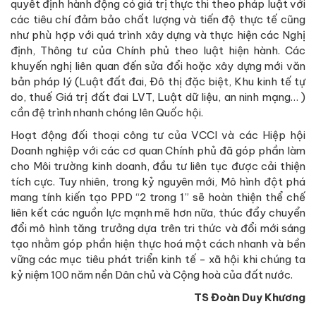
quyết định hành động có giá trị thực thi theo pháp luật với
các tiêu chí đảm bảo chất lượng và tiến độ thực tế cũng
như phù hợp với quá trình xây dựng và thực hiện các Nghị
định, Thông tư của Chính phủ theo luật hiện hành. Các
khuyến nghị liên quan đến sửa đổi hoặc xây dựng mới văn
bản pháp lý (Luật đất đai, Đô thị đặc biệt, Khu kinh tế tự
do, thuế Giá trị đất đai LVT, Luật dữ liệu, an ninh mạng… )
cần đệ trình nhanh chóng lên Quốc hội.
Hoạt động đối thoại công tư của VCCI và các Hiệp hội
Doanh nghiệp với các cơ quan Chính phủ đã góp phần làm
cho Môi trường kinh doanh, đầu tư liên tục được cải thiện
tích cực. Tuy nhiên, trong kỷ nguyên mới, Mô hình đột phá
mang tính kiến tạo PPD “2 trong 1” sẽ hoàn thiện thể chế
liên kết các nguồn lực mạnh mẽ hơn nữa, thúc đẩy chuyển
đổi mô hình tăng trưởng dựa trên tri thức và đổi mới sáng
tạo nhằm góp phần hiện thực hoá một cách nhanh và bền
vững các mục tiêu phát triển kinh tế - xã hội khi chúng ta
kỷ niệm 100 năm nền Dân chủ và Cộng hoà của đất nước.
TS Đoàn Duy Khương