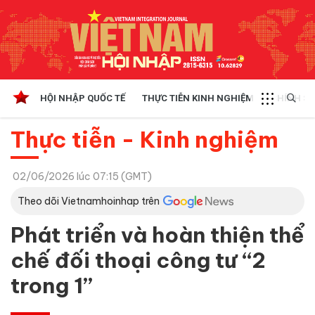
HỘI NHẬP QUỐC TẾ
THỰC TIỄN KINH NGHIỆM
CHÍNH SÁ
Thực tiễn - Kinh nghiệm
02/06/2026 lúc 07:15 (GMT)
Theo dõi Vietnamhoinhap trên
Phát triển và hoàn thiện thể
chế đối thoại công tư “2
trong 1”