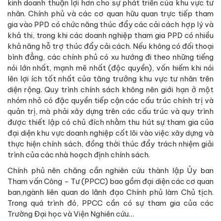
kinh doanh thuận lợi hơn cho sự phát triển của khu vực tư
nhân. Chính phủ và các cơ quan hữu quan trực tiếp tham
gia vào PPD có chức năng thúc đẩy các cải cách hợp lý và
khả thi, trong khi các doanh nghiệp tham gia PPD có nhiều
khả năng hỗ trợ thúc đẩy cải cách. Nếu không có đối thoại
bình đẳng, các chính phủ có xu hướng đi theo những tiếng
nói lớn nhất, mạnh mẽ nhất (độc quyền), vốn hiếm khi nói
lên lợi ích tốt nhất của tăng trưởng khu vực tư nhân trên
diện rộng. Quy trình chính sách không nên giới hạn ở một
nhóm nhỏ có đặc quyền tiếp cận các cấu trúc chính trị và
quản trị, mà phải xây dựng trên các cấu trúc và quy trình
được thiết lập có chủ đích nhằm thu hút sự tham gia của
đại diện khu vực doanh nghiệp cốt lõi vào việc xây dựng và
thực hiện chính sách, đồng thời thúc đẩy trách nhiệm giải
trình của các nhà hoạch định chính sách.
Chính phủ nên chăng cần nghiên cứu thành lập Ủy ban
Tham vấn Công - Tư (PPCC) bao gồm đại diện các cơ quan
ban,ngành liên quan do lãnh đạo Chính phủ làm Chủ tịch.
Trong quá trình đó, PPCC cần có sự tham gia của các
Trường Đại học và Viện Nghiên cứu…