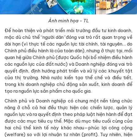
Ảnh minh họa - TL
Để hoàn thiện và phát triển môi trường đầu tư kinh doanh,
mặc dù chủ thể “người dân”đóng vai trò rất quan trọng về
dài hạn (vì thực tế các nguồn lực tài chính, tài nguyên… do
Chính phủ điều hành là của toàn dân), nhưng ở thực tại, mối
quan hệ giữa Chính phủ (được Quốc hội bổ nhiệm điều hành
các nguồn lực của đất nước) và Doanh nghiệp đóng vai trò
quyết định, định hướng phát triển và xử lý các khuyết tật
của thị trường. Nhà nước kiến tạo thể chế và điều tiết,
trong khi doanh nghiệp chủ động sản xuất, kinh doanh để
tạo ra nguồn lực sản phẩm cho quốc gia.
Chính phủ và Doanh nghiệp có chung một nền tảng chức
năng ở chỗ cả hai đều thực hiện các chiến lược, quản lý
nguồn lực và ra quyết định theo pháp luật hiện hành để đạt
được các mục tiêu cụ thể. Mặc dù mục tiêu cuối cùng của
hai chủ thể kinh tế này khác nhau—phúc lợi công cộng
(welfare) so với lợi nhuận tư nhân (profit). Tuy nhiên, hiện