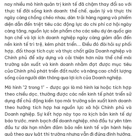
nay nhiều mô hình quản trị kinh tế đã chậm thay đổi so với
thực tế đời sống kinh doanh: thể chế, quản lý và thực thi
ngày càng chồng chéo nhau, dàn trải hàng ngang và phiếm
diện dẫn đến triệt tiêu các động lực do chi phí cơ hội ngày
càng tăng, nguồn lực sản phẩm cho các siêu dự án quốc gia
hạn chế và lợi ích doanh nghiệp ngày càng giảm dẫn đến
nền kinh tế trì trệ, kém phát triển…. Điều đó đòi hỏi sự phối
hợp, đối thoại tích cực và thực chất giữa Doanh nghiệp và
Chính phủ để xây dựng và cải thiện hơn nữa thể chế môi
trường sản xuất và kinh doanh nhằm đạt được mục tiêu
của Chính phủ phát triển đất nước và nâng cao chất lượng
sống của người dân thông qua lợi ích của Doanh nghiệp.
Mô hình "2 trong 1" - được gọi là mô hình lai hoặc tích hợp
theo chiều dọc, thường được các nền kinh tế phát triển sử
dụng để chủ động kiến tạo môi trường sản xuất kinh doanh
theo hướng tích hợp hai nguồn lực xã hội Chính phủ và
Doanh nghiệp. Sự kết hợp này tạo ra kịch bản kinh tế dự
báo trước, minh bạch để doanh nghiệp, nhà đầu tư yên tâm
đầu tư dài hạn nhằm đảm bảo nền kinh tế vận hành hiệu
quả theo quy luật thị trường nhưng vẫn đi đúng định hướng,