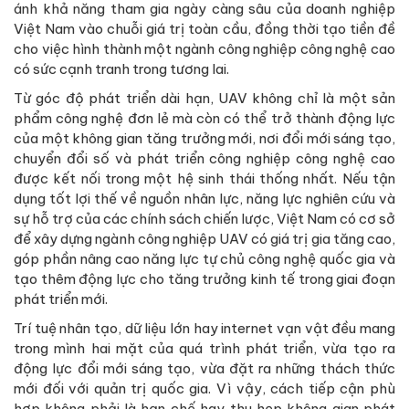
ánh khả năng tham gia ngày càng sâu của doanh nghiệp
Việt Nam vào chuỗi giá trị toàn cầu, đồng thời tạo tiền đề
cho việc hình thành một ngành công nghiệp công nghệ cao
có sức cạnh tranh trong tương lai.
Từ góc độ phát triển dài hạn, UAV không chỉ là một sản
phẩm công nghệ đơn lẻ mà còn có thể trở thành động lực
của một không gian tăng trưởng mới, nơi đổi mới sáng tạo,
chuyển đổi số và phát triển công nghiệp công nghệ cao
được kết nối trong một hệ sinh thái thống nhất. Nếu tận
dụng tốt lợi thế về nguồn nhân lực, năng lực nghiên cứu và
sự hỗ trợ của các chính sách chiến lược, Việt Nam có cơ sở
để xây dựng ngành công nghiệp UAV có giá trị gia tăng cao,
góp phần nâng cao năng lực tự chủ công nghệ quốc gia và
tạo thêm động lực cho tăng trưởng kinh tế trong giai đoạn
phát triển mới.
Trí tuệ nhân tạo, dữ liệu lớn hay internet vạn vật đều mang
trong mình hai mặt của quá trình phát triển, vừa tạo ra
động lực đổi mới sáng tạo, vừa đặt ra những thách thức
mới đối với quản trị quốc gia. Vì vậy, cách tiếp cận phù
hợp không phải là hạn chế hay thu hẹp không gian phát