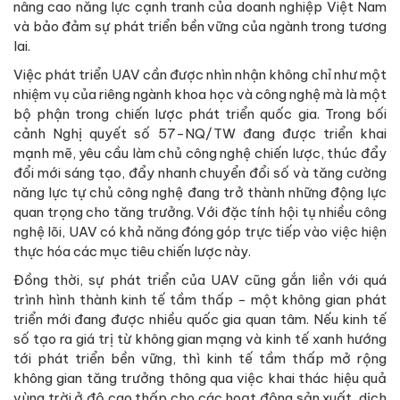
nâng cao năng lực cạnh tranh của doanh nghiệp Việt Nam
và bảo đảm sự phát triển bền vững của ngành trong tương
lai.
Việc phát triển UAV cần được nhìn nhận không chỉ như một
nhiệm vụ của riêng ngành khoa học và công nghệ mà là một
bộ phận trong chiến lược phát triển quốc gia. Trong bối
cảnh Nghị quyết số 57-NQ/TW đang được triển khai
mạnh mẽ, yêu cầu làm chủ công nghệ chiến lược, thúc đẩy
đổi mới sáng tạo, đẩy nhanh chuyển đổi số và tăng cường
năng lực tự chủ công nghệ đang trở thành những động lực
quan trọng cho tăng trưởng. Với đặc tính hội tụ nhiều công
nghệ lõi, UAV có khả năng đóng góp trực tiếp vào việc hiện
thực hóa các mục tiêu chiến lược này.
Đồng thời, sự phát triển của UAV cũng gắn liền với quá
trình hình thành kinh tế tầm thấp - một không gian phát
triển mới đang được nhiều quốc gia quan tâm. Nếu kinh tế
số tạo ra giá trị từ không gian mạng và kinh tế xanh hướng
tới phát triển bền vững, thì kinh tế tầm thấp mở rộng
không gian tăng trưởng thông qua việc khai thác hiệu quả
vùng trời ở độ cao thấp cho các hoạt động sản xuất, dịch