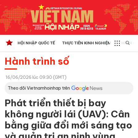
HỘI NHẬP QUỐC TẾ
THỰC TIỄN KINH NGHIỆM
CHÍNH SÁ
Hành trình số
16/06/2026 lúc 09:30 (GMT)
Theo dõi Vietnamhoinhap trên
Phát triển thiết bị bay
không người lái (UAV): Cân
bằng giữa đổi mới sáng tạo
và quản trị an ninh vùng