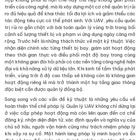
triển của công nghệ, mà là xây dựng một cơ chế quản trị rủi
ro đủ hiệu quả để khai thác tối đa lợi ích và giảm thiểu các
tác động tiêu cực có thể phát sinh. Với UAV, yêu cầu quản
trị rủi ro gắn chặt với bài toán quản lý vùng trời trong bối
cảnh số lượng thiết bị và phạm vi ứng dụng ngày càng mở
rộng. Trước hết là những thách thức về mặt kỹ thuật. Việc
nhận diện chính xác từng thiết bị bay, giám sát hoạt động
theo thời gian thực và điều phối mật độ bay trong cùng
một không gian đòi hỏi phải có các nền tảng công nghệ hiện
đại và khả năng xử lý dữ liệu lớn. Khi kinh tế tầm thấp phát
triển, vùng trời ở độ cao thấp sẽ không còn là không gian
hoạt động riêng lẻ mà trở thành một hạ tầng giao thông
đặc biệt cần được quản lý đồng bộ.
Song song với các vấn đề kỹ thuật là những yêu cầu về
hoàn thiện thể chế pháp lý. Quản lý UAV không chỉ dừng lại
ở việc cấp phép hoạt động mà còn liên quan đến cơ chế
đăng ký, nhận diện điện tử, xác định quyền và nghĩa vụ của
chủ sở hữu, người vận hành cũng như trách nhiệm pháp lý
khi xảy ra sự cố. Một hành lang pháp lý minh bạch và ổn