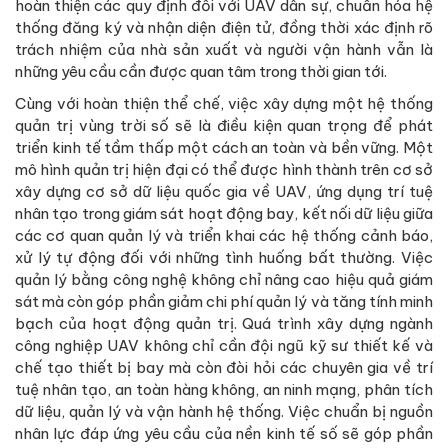
hoàn thiện các quy định đối với UAV dân sự, chuẩn hóa hệ
thống đăng ký và nhận diện điện tử, đồng thời xác định rõ
trách nhiệm của nhà sản xuất và người vận hành vẫn là
những yêu cầu cần được quan tâm trong thời gian tới.
Cùng với hoàn thiện thể chế, việc xây dựng một hệ thống
quản trị vùng trời số sẽ là điều kiện quan trọng để phát
triển kinh tế tầm thấp một cách an toàn và bền vững. Một
mô hình quản trị hiện đại có thể được hình thành trên cơ sở
xây dựng cơ sở dữ liệu quốc gia về UAV, ứng dụng trí tuệ
nhân tạo trong giám sát hoạt động bay, kết nối dữ liệu giữa
các cơ quan quản lý và triển khai các hệ thống cảnh báo,
xử lý tự động đối với những tình huống bất thường. Việc
quản lý bằng công nghệ không chỉ nâng cao hiệu quả giám
sát mà còn góp phần giảm chi phí quản lý và tăng tính minh
bạch của hoạt động quản trị. Quá trình xây dựng ngành
công nghiệp UAV không chỉ cần đội ngũ kỹ sư thiết kế và
chế tạo thiết bị bay mà còn đòi hỏi các chuyên gia về trí
tuệ nhân tạo, an toàn hàng không, an ninh mạng, phân tích
dữ liệu, quản lý và vận hành hệ thống. Việc chuẩn bị nguồn
nhân lực đáp ứng yêu cầu của nền kinh tế số sẽ góp phần