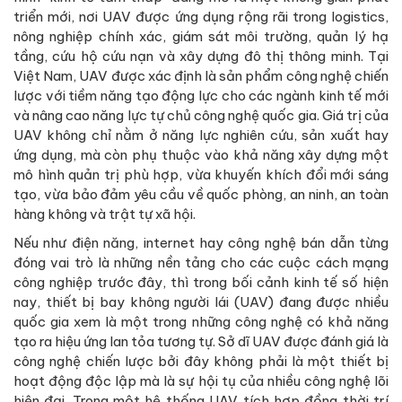
triển mới, nơi UAV được ứng dụng rộng rãi trong logistics,
nông nghiệp chính xác, giám sát môi trường, quản lý hạ
tầng, cứu hộ cứu nạn và xây dựng đô thị thông minh. Tại
Việt Nam, UAV được xác định là sản phẩm công nghệ chiến
lược với tiềm năng tạo động lực cho các ngành kinh tế mới
và nâng cao năng lực tự chủ công nghệ quốc gia. Giá trị của
UAV không chỉ nằm ở năng lực nghiên cứu, sản xuất hay
ứng dụng, mà còn phụ thuộc vào khả năng xây dựng một
mô hình quản trị phù hợp, vừa khuyến khích đổi mới sáng
tạo, vừa bảo đảm yêu cầu về quốc phòng, an ninh, an toàn
hàng không và trật tự xã hội.
Nếu như điện năng, internet hay công nghệ bán dẫn từng
đóng vai trò là những nền tảng cho các cuộc cách mạng
công nghiệp trước đây, thì trong bối cảnh kinh tế số hiện
nay, thiết bị bay không người lái (UAV) đang được nhiều
quốc gia xem là một trong những công nghệ có khả năng
tạo ra hiệu ứng lan tỏa tương tự. Sở dĩ UAV được đánh giá là
công nghệ chiến lược bởi đây không phải là một thiết bị
hoạt động độc lập mà là sự hội tụ của nhiều công nghệ lõi
hiện đại. Trong một hệ thống UAV tích hợp đồng thời trí