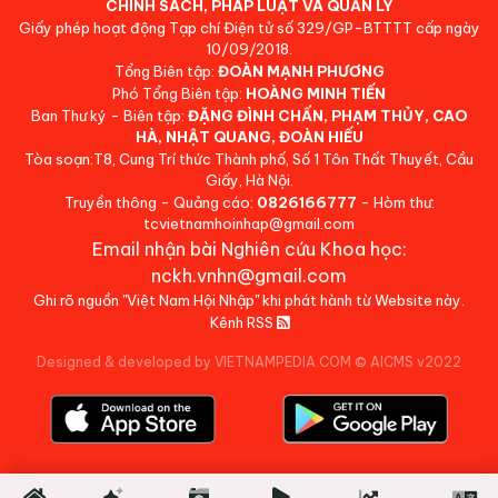
CHÍNH SÁCH, PHÁP LUẬT VÀ QUẢN LÝ
Giấy phép hoạt động Tạp chí Điện tử số 329/GP-BTTTT cấp ngày
10/09/2018.
Tổng Biên tập:
ĐOÀN MẠNH PHƯƠNG
Phó Tổng Biên tập:
HOÀNG MINH TIẾN
Ban Thư ký - Biên tập:
ĐẶNG ĐÌNH CHẤN, PHẠM THỦY, CAO
HÀ, NHẬT QUANG, ĐOÀN HIẾU
Tòa soạn:T8, Cung Trí thức Thành phố, Số 1 Tôn Thất Thuyết, Cầu
Giấy, Hà Nội.
Truyền thông - Quảng cáo:
0826166777
- Hòm thư:
tcvietnamhoinhap@gmail.com
Email nhận bài Nghiên cứu Khoa học:
nckh.vnhn@gmail.com
Ghi rõ nguồn "Việt Nam Hội Nhập" khi phát hành từ Website này.
Kênh RSS
Designed & developed by VIETNAMPEDIA.COM
©
AICMS v2022