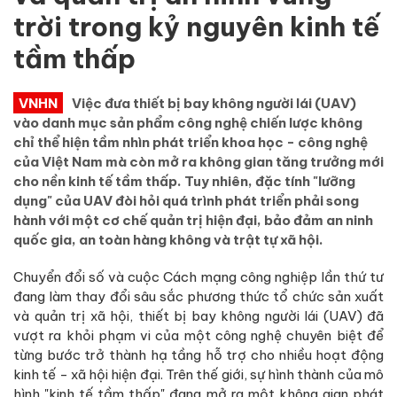
trời trong kỷ nguyên kinh tế
tầm thấp
VNHN
Việc đưa thiết bị bay không người lái (UAV)
vào danh mục sản phẩm công nghệ chiến lược không
chỉ thể hiện tầm nhìn phát triển khoa học - công nghệ
của Việt Nam mà còn mở ra không gian tăng trưởng mới
cho nền kinh tế tầm thấp. Tuy nhiên, đặc tính "lưỡng
dụng" của UAV đòi hỏi quá trình phát triển phải song
hành với một cơ chế quản trị hiện đại, bảo đảm an ninh
quốc gia, an toàn hàng không và trật tự xã hội.
Chuyển đổi số và cuộc Cách mạng công nghiệp lần thứ tư
đang làm thay đổi sâu sắc phương thức tổ chức sản xuất
và quản trị xã hội, thiết bị bay không người lái (UAV) đã
vượt ra khỏi phạm vi của một công nghệ chuyên biệt để
từng bước trở thành hạ tầng hỗ trợ cho nhiều hoạt động
kinh tế - xã hội hiện đại. Trên thế giới, sự hình thành của mô
hình "kinh tế tầm thấp" đang mở ra một không gian phát