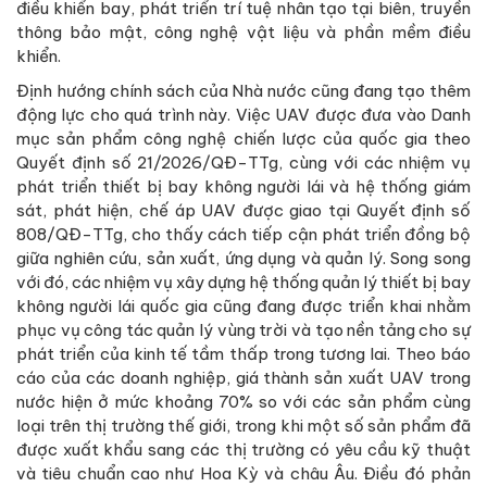
điều khiển bay, phát triển trí tuệ nhân tạo tại biên, truyền
thông bảo mật, công nghệ vật liệu và phần mềm điều
khiển.
Định hướng chính sách của Nhà nước cũng đang tạo thêm
động lực cho quá trình này. Việc UAV được đưa vào Danh
mục sản phẩm công nghệ chiến lược của quốc gia theo
Quyết định số 21/2026/QĐ-TTg, cùng với các nhiệm vụ
phát triển thiết bị bay không người lái và hệ thống giám
sát, phát hiện, chế áp UAV được giao tại Quyết định số
808/QĐ-TTg, cho thấy cách tiếp cận phát triển đồng bộ
giữa nghiên cứu, sản xuất, ứng dụng và quản lý. Song song
với đó, các nhiệm vụ xây dựng hệ thống quản lý thiết bị bay
không người lái quốc gia cũng đang được triển khai nhằm
phục vụ công tác quản lý vùng trời và tạo nền tảng cho sự
phát triển của kinh tế tầm thấp trong tương lai. Theo báo
cáo của các doanh nghiệp, giá thành sản xuất UAV trong
nước hiện ở mức khoảng 70% so với các sản phẩm cùng
loại trên thị trường thế giới, trong khi một số sản phẩm đã
được xuất khẩu sang các thị trường có yêu cầu kỹ thuật
và tiêu chuẩn cao như Hoa Kỳ và châu Âu. Điều đó phản