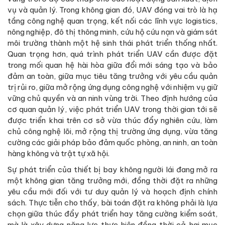
vụ và quản lý. Trong không gian đó, UAV đóng vai trò là hạ
tầng công nghệ quan trọng, kết nối các lĩnh vực logistics,
nông nghiệp, đô thị thông minh, cứu hộ cứu nạn và giám sát
môi trường thành một hệ sinh thái phát triển thống nhất.
Quan trọng hơn, quá trình phát triển UAV cần được đặt
trong mối quan hệ hài hòa giữa đổi mới sáng tạo và bảo
đảm an toàn, giữa mục tiêu tăng trưởng với yêu cầu quản
trị rủi ro, giữa mở rộng ứng dụng công nghệ với nhiệm vụ giữ
vững chủ quyền và an ninh vùng trời. Theo định hướng của
cơ quan quản lý, việc phát triển UAV trong thời gian tới sẽ
được triển khai trên cơ sở vừa thúc đẩy nghiên cứu, làm
chủ công nghệ lõi, mở rộng thị trường ứng dụng, vừa tăng
cường các giải pháp bảo đảm quốc phòng, an ninh, an toàn
hàng không và trật tự xã hội.
Sự phát triển của thiết bị bay không người lái đang mở ra
một không gian tăng trưởng mới, đồng thời đặt ra những
yêu cầu mới đối với tư duy quản lý và hoạch định chính
sách. Thực tiễn cho thấy, bài toán đặt ra không phải là lựa
chọn giữa thúc đẩy phát triển hay tăng cường kiểm soát,
mà là xây dựng năng lực thực hiện đồng thời cả hai mục