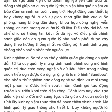
định sẽ tạo điều kiện cho doanh nghiệp yên tâm đầu tư,
đồng thời giúp cơ quan quản lý thực hiện hiệu quả nhiệm vụ
bảo đảm an ninh, an toàn vùng trời. Hoạt động của thiết bị
bay không người lái có sự giao thoa giữa lĩnh vực quốc
phòng, hàng không dân dụng, khoa học công nghệ, viễn
thông, an ninh mạng và quản lý dữ liệu. Điều này đòi hỏi cơ
chế chia sẻ thông tin, kết nối dữ liệu và điều phối chính
sách giữa các cơ quan quản lý nhà nước phải được xây
dựng theo hướng thống nhất và đồng bộ, tránh tình trạng
chồng chéo hoặc phân tán nguồn lực.
Kinh nghiệm quốc tế cho thấy nhiều quốc gia đang chuyển
dần từ tư duy quản lý mang tính hành chính sang mô hình
quản trị dựa trên công nghệ và dữ liệu. Một trong những
cách tiếp cận được áp dụng rộng rãi là mô hình "Sandbox",
cho phép thử nghiệm các công nghệ và dịch vụ mới trong
một phạm vi được kiểm soát nhằm đánh giá tác động
trước khi triển khai trên diện rộng. Cách làm này vừa tạo
điều kiện cho đổi mới sáng tạo, vừa giúp cơ quan quản lý
tích lũy kinh nghiệm thực tiễn để hoàn thiện chính sách. Mô
hình quản lý giao thông cho thiết bị bay không người lái