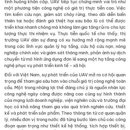
tình huống khẩn cấp, UAV tiếp tục chứng minh vai trò như
một phương tiện công nghệ có giá trị thực tiễn cao. Việc
tìm kiếm cứu nạn, giám sát cháy rừng, theo dõi diễn biến
thiên tai hoặc đánh giá thiệt hại sau bão lũ có thể được
triển khai nhanh chóng mà không làm gia tăng rủi ro cho lực
lượng thực thi nhiệm vụ. Thực tiễn quốc tế cho thấy, thị
trường UAV dân sự đang có xu hướng mở rộng mạnh mẽ
trong các lĩnh vực quản lý hạ tầng, cứu hộ cứu nạn, nông
nghiệp chính xác và giám sát thông minh, phản ánh sự dịch
chuyển từ mô hình ứng dụng đơn lẻ sang một hạ tầng công
nghệ phục vụ phát triển kinh tế - xã hội.
Đối với Việt Nam, sự phát triển của UAV mở ra cơ hội quan
trọng để tham gia sâu hơn vào chuỗi giá trị công nghệ toàn
cầu. Một trong những lợi thế đáng chú ý là nguồn nhân lực
công nghệ ngày càng được nâng cao cùng sự hình thành
của mạng lưới doanh nghiệp, viện nghiên cứu và trường đại
học có khả năng tham gia vào quá trình nghiên cứu, thiết
kế và phát triển sản phẩm. Theo thông tin từ cơ quan quản
lý, nhiều đơn vị trong nước đã từng bước làm chủ các công
đoạn quan trọng như thiết kế hệ thống, tích hợp thiết bị,