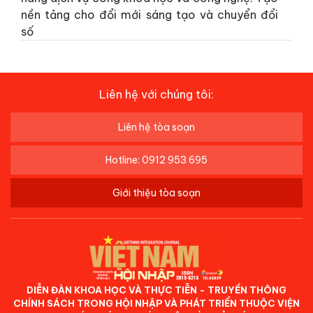
nền tảng cho đổi mới sáng tạo và chuyển đổi
số
Liên hệ với chúng tôi:
Liên hệ tòa soạn
Hotline: 0912 953 695
Giới thiệu tòa soạn
DIỄN ĐÀN KHOA HỌC VÀ THỰC TIỄN - TRUYỀN THÔNG
CHÍNH SÁCH TRONG HỘI NHẬP VÀ PHÁT TRIỂN THUỘC VIỆN