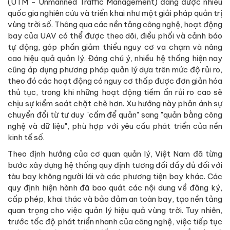
(UTM - Unmanned Traffic Management) đang được nhiều
quốc gia nghiên cứu và triển khai như một giải pháp quản trị
vùng trời số. Thông qua các nền tảng công nghệ, hoạt động
bay của UAV có thể được theo dõi, điều phối và cảnh báo
tự động, góp phần giảm thiểu nguy cơ va chạm và nâng
cao hiệu quả quản lý. Đáng chú ý, nhiều hệ thống hiện nay
cũng áp dụng phương pháp quản lý dựa trên mức độ rủi ro,
theo đó các hoạt động có nguy cơ thấp được đơn giản hóa
thủ tục, trong khi những hoạt động tiềm ẩn rủi ro cao sẽ
chịu sự kiểm soát chặt chẽ hơn. Xu hướng này phản ánh sự
chuyển đổi từ tư duy "cấm để quản" sang "quản bằng công
nghệ và dữ liệu", phù hợp với yêu cầu phát triển của nền
kinh tế số.
Theo định hướng của cơ quan quản lý, Việt Nam đã từng
bước xây dựng hệ thống quy định tương đối đầy đủ đối với
tàu bay không người lái và các phương tiện bay khác. Các
quy định hiện hành đã bao quát các nội dung về đăng ký,
cấp phép, khai thác và bảo đảm an toàn bay, tạo nền tảng
quan trọng cho việc quản lý hiệu quả vùng trời. Tuy nhiên,
trước tốc độ phát triển nhanh của công nghệ, việc tiếp tục