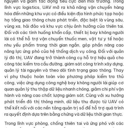
nguyên và giảm tác động tiêu cực đến môi trường. Trong
lĩnh vực logistics, UAV mở ra khả năng vận chuyển hàng
hóa đến những khu vực có điều kiện địa hình phức tạp hoặc
hạ tầng giao thông chưa phát triển, đặc biệt là vùng sâu,
vùng xa, hải đảo và khu vực chịu ảnh hưởng của thiên tai.
Đối với các tình huống khẩn cấp, thiết bị bay không người
lái có thể hỗ trợ vận chuyển thuốc men, vật tư y tế hoặc
nhu yếu phẩm trong thời gian ngắn, góp phần nâng cao
năng lực ứng phó của hệ thống dịch vụ công. Đối với quản
lý đô thị, UAV đang trở thành công cụ hỗ trợ hiệu quả cho
công tác kiểm tra cầu đường, giám sát công trình xây dựng,
quản lý tài nguyên và theo dõi tình trạng giao thông. Thay
vì phụ thuộc hoàn toàn vào phương pháp kiểm tra thủ
công, việc ứng dụng công nghệ bay không người lái giúp cơ
quan quản lý thu thập dữ liệu nhanh chóng, giảm chi phí vận
hành và nâng cao chất lượng giám sát. Cùng với xu hướng
phát triển đô thị thông minh, dữ liệu thu được từ UAV có
thể kết nối với các nền tảng quản trị số để hỗ trợ quá trình
ra quyết định dựa trên bằng chứng và dữ liệu thời gian thực.
Trong lĩnh vực phòng, chống thiên tai và ứng phó với các