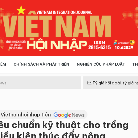
IỆM
CHÍNH SÁCH VÀ PHÁT TRIỂN
NGHIÊN CỨU PHÁP LUẬT
TH
HÓA XÃ HỘI
CHÍNH SÁCH
ews
Tỷ giá hối đoái, tỷ giá n
 TIỄN QUẢN LÝ
VIỆT NAM ĐIỂM ĐẾN
 Vietnamhoinhap trên
iêu chuẩn kỹ thuật cho trồng
Điều kiện thúc đẩy nông