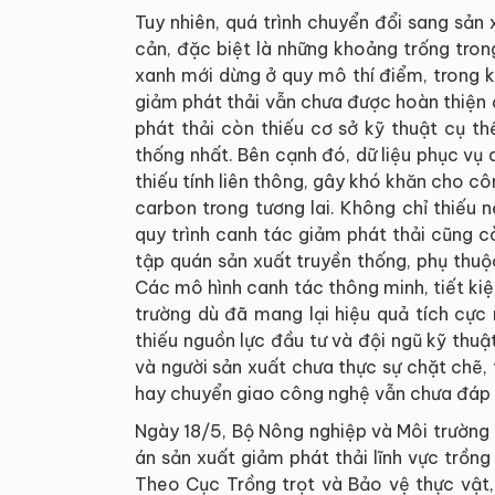
Tuy nhiên, quá trình chuyển đổi sang sản
cản, đặc biệt là những khoảng trống tron
xanh mới dừng ở quy mô thí điểm, trong k
giảm phát thải vẫn chưa được hoàn thiện
phát thải còn thiếu cơ sở kỹ thuật cụ th
thống nhất. Bên cạnh đó, dữ liệu phục vụ q
thiếu tính liên thông, gây khó khăn cho c
carbon trong tương lai. Không chỉ thiếu
quy trình canh tác giảm phát thải cũng c
tập quán sản xuất truyền thống, phụ thu
Các mô hình canh tác thông minh, tiết ki
trường dù đã mang lại hiệu quả tích cực
thiếu nguồn lực đầu tư và đội ngũ kỹ thuật
và người sản xuất chưa thực sự chặt chẽ, t
hay chuyển giao công nghệ vẫn chưa đáp ứ
Ngày 18/5, Bộ Nông nghiệp và Môi trường t
án sản xuất giảm phát thải lĩnh vực trồ
Theo Cục Trồng trọt và Bảo vệ thực vật,