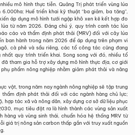
hiều mô hình thực tiễn. Quảng Trị phát triển vùng lúa
n 6.000ha; Huế triển khai kỹ thuật “ba giảm, ba tăng”,
 kiến áp dụng mô hình tưới ngập khô xen kẽ kết hợp đo
 lúa từ năm 2026. Đáng chú ý, quy trình canh tác lúa
báo cáo và thẩm định phát thải (MRV) đối với cây lúa
iến ban hành trong năm 2026 để áp dụng trên phạm vi
ngô, cà phê và sầu riêng, các tổ công tác cũng đang
nhất quy trình triển khai. Song song với đó, nhiều tổ
đã tham gia hỗ trợ xây dựng mô hình thực địa, cơ giới
lý phụ phẩm nông nghiệp nhằm giảm phát thải và nâng
hực vật, trong năm nay ngành nông nghiệp sẽ tập trung
 thẩm định phát thải đối với các ngành hàng chủ lực;
, hợp tác xã và nông dân, xây dựng cơ sở dữ liệu phục
030, mục tiêu đặt ra là hình thành các vùng sản xuất
nh hàng và vùng sinh thái, chuẩn hóa hệ thống MRV từ
ỗi giá trị nông sản carbon thấp gắn với truy xuất nguồn
g.