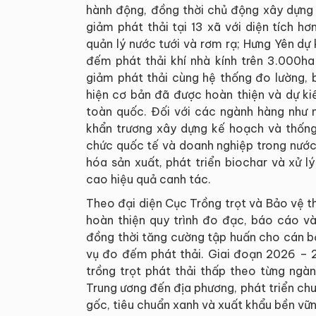
hành động, đồng thời chủ động xây dựng n
giảm phát thải tại 13 xã với diện tích hơ
quản lý nước tưới và rơm rạ; Hưng Yên dự
đếm phát thải khí nhà kính trên 3.000ha
giảm phát thải cùng hệ thống đo lường, 
hiện cơ bản đã được hoàn thiện và dự k
toàn quốc. Đối với các ngành hàng như 
khẩn trương xây dựng kế hoạch và thống 
chức quốc tế và doanh nghiệp trong nước 
hóa sản xuất, phát triển biochar và xử 
cao hiệu quả canh tác.
Theo đại diện Cục Trồng trọt và Bảo vệ t
hoàn thiện quy trình đo đạc, báo cáo và
đồng thời tăng cường tập huấn cho cán bộ
vụ đo đếm phát thải. Giai đoạn 2026 – 2
trồng trọt phát thải thấp theo từng ngà
Trung ương đến địa phương, phát triển chu
gốc, tiêu chuẩn xanh và xuất khẩu bền vữn