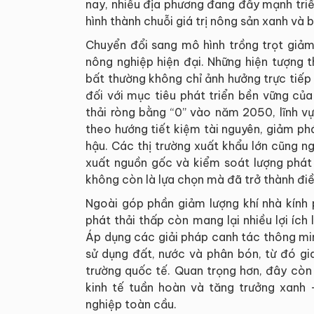
nay, nhiều địa phương đang đẩy mạnh triể
hình thành chuỗi giá trị nông sản xanh và 
Chuyển đổi sang mô hình trồng trọt giảm
nông nghiệp hiện đại. Những hiện tượng 
bất thường không chỉ ảnh hưởng trực tiếp
đối với mục tiêu phát triển bền vững c
thải ròng bằng “0” vào năm 2050, lĩnh v
theo hướng tiết kiệm tài nguyên, giảm phát
hậu. Các thị trường xuất khẩu lớn cũng n
xuất nguồn gốc và kiểm soát lượng phát 
không còn là lựa chọn mà đã trở thành điề
Ngoài góp phần giảm lượng khí nhà kính p
phát thải thấp còn mang lại nhiều lợi ích
Áp dụng các giải pháp canh tác thông min
sử dụng đất, nước và phân bón, từ đó gia
trường quốc tế. Quan trọng hơn, đây còn 
kinh tế tuần hoàn và tăng trưởng xanh 
nghiệp toàn cầu.