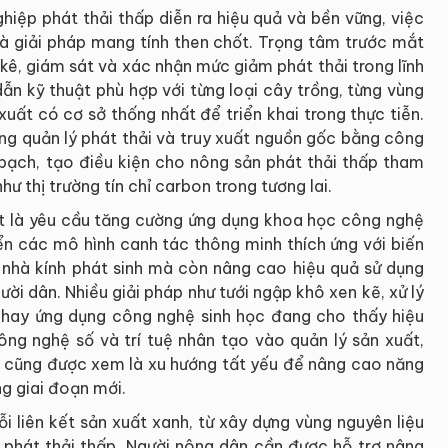
hiệp phát thải thấp diễn ra hiệu quả và bền vững, việc
là giải pháp mang tính then chốt. Trọng tâm trước mắt
kê, giám sát và xác nhận mức giảm phát thải trong lĩnh
ẫn kỹ thuật phù hợp với từng loại cây trồng, từng vùng
xuất có cơ sở thống nhất để triển khai trong thực tiễn.
ng quản lý phát thải và truy xuất nguồn gốc bằng công
bạch, tạo điều kiện cho nông sản phát thải thấp tham
ư thị trường tín chỉ carbon trong tương lai.
ật là yêu cầu tăng cường ứng dụng khoa học công nghệ
iển các mô hình canh tác thông minh thích ứng với biến
í nhà kính phát sinh mà còn nâng cao hiệu quả sử dụng
ời dân. Nhiều giải pháp như tưới ngập khô xen kẽ, xử lý
 hay ứng dụng công nghệ sinh học đang cho thấy hiệu
ông nghệ số và trí tuệ nhân tạo vào quản lý sản xuất,
ốc cũng được xem là xu hướng tất yếu để nâng cao năng
g giai đoạn mới.
i liên kết sản xuất xanh, từ xây dựng vùng nguyên liệu
n phát thải thấp. Người nông dân cần được hỗ trợ nâng