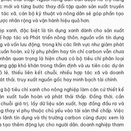
ác mới và từng bước thay đổi tập quán sản xuất truyền
 tác xã, cán bộ kỹ thuật và nông dân sẽ góp phần tạo
ược nhân rộng và vận hành hiệu quả hơn.
ệp xanh, đặc biệt là tín dụng xanh dành cho sản xuất
ế hợp tác và Phát triển nông thôn, nguồn vốn tín dụng
g và vốn lưu động, trong khi các lĩnh vực như giảm phát
 tuần hoàn, xử lý phụ phẩm hay tín chỉ carbon vẫn chưa
nhân quan trọng là hiện chưa có bộ tiêu chí phân loại
àng gặp khó khăn trong thẩm định và ưu tiên các dự án
lẻ, thiếu liên kết chuỗi, nhiều hợp tác xã và doanh
t thải, truy xuất nguồn gốc hay minh bạch tài chính.
 bộ tiêu chí xanh cho nông nghiệp làm căn cứ thiết kế
ản xuất tuần hoàn và phát thải thấp. Đồng thời, cần
huỗi giá trị, lấy dữ liệu sản xuất, hợp đồng đầu ra và
g thay vì phụ thuộc chủ yếu vào tài sản thế chấp. Việc
o lãnh tín dụng và thị trường carbon cũng được xem là
 và tạo thêm động lực cho người dân, doanh nghiệp tham