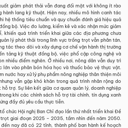
 xuất giảm phát thải vẫn đang đối mặt với không ít rào
g hành lang kỹ thuật. Hiện nay, nhiều mô hình canh tác
hi hệ thống tiêu chuẩn và quy chuẩn đánh giá hiệu quả
 đồng bộ. Việc đo lường, kiểm kê và xác nhận mức giảm
ể, khiến quá trình triển khai giữa các địa phương chưa
uản lý phát thải trong lĩnh vực trồng trọt vẫn phân tán,
ông tác theo dõi và xây dựng cơ chế vận hành thị trường
 nền tảng kỹ thuật đồng bộ, việc phổ cập công nghệ và
òn nhiều điểm nghẽn. Ở nhiều nơi, nông dân vẫn duy trì
ộc lớn vào phân bón hóa học và thuốc bảo vệ thực vật.
ệm nước hay xử lý phụ phẩm nông nghiệp thân thiện môi
 nhưng vẫn gặp khó khăn trong quá trình nhân rộng do
 hỗ trợ. Sự liên kết giữa cơ quan quản lý, doanh nghiệp
rong khi các chính sách hỗ trợ tài chính, tín dụng xanh
ng đầy đủ yêu cầu thực tiễn.
ổ chức Hội nghị Ban Chỉ đạo lần thứ nhất triển khai Đề
ng trọt giai đoạn 2025 – 2035, tầm nhìn đến năm 2050.
 đến nay đã có 22 tỉnh, thành phố ban hành kế hoạch