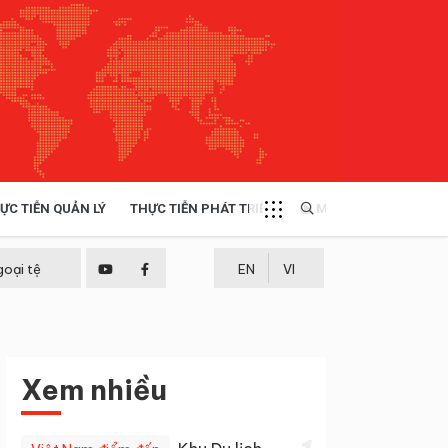
ỰC TIỄN QUẢN LÝ
THỰC TIỄN PHÁT TRIỂN
MULTIMEDIA
TÀI NGUYÊN - MÔI TRƯỜNG
goại tệ
EN
VI
THỰC TIỄN - KINH NGHIỆM
Xem nhiều