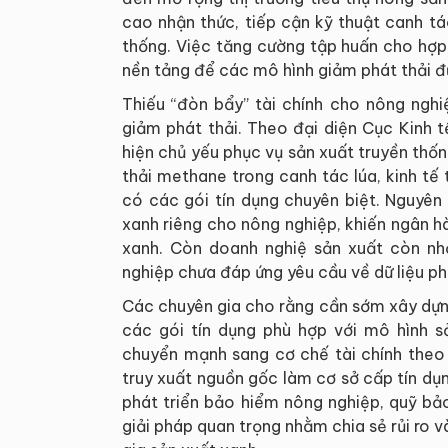
cao nhận thức, tiếp cận kỹ thuật canh t
thống. Việc tăng cường tập huấn cho hợp
nền tảng để các mô hình giảm phát thải đ
Thiếu “đòn bẩy” tài chính cho nông nghi
giảm phát thải. Theo đại diện Cục Kinh t
hiện chủ yếu phục vụ sản xuất truyền thốn
thải methane trong canh tác lúa, kinh tế
có các gói tín dụng chuyên biệt. Nguyên 
xanh riêng cho nông nghiệp, khiến ngân h
xanh. Còn doanh nghiệ sản xuất còn nhỏ 
nghiệp chưa đáp ứng yêu cầu về dữ liệu phá
Các chuyên gia cho rằng cần sớm xây dựng
các gói tín dụng phù hợp với mô hình s
chuyển mạnh sang cơ chế tài chính theo c
truy xuất nguồn gốc làm cơ sở cấp tín dụn
phát triển bảo hiểm nông nghiệp, quỹ bả
giải pháp quan trọng nhằm chia sẻ rủi ro