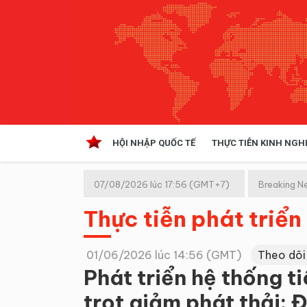
HỘI NHẬP QUỐC TẾ
THỰC TIỄN KINH NGH
HỘI NHẬP QUỐC TẾ
VĂN 
07/08/2026 lúc 17:56 (GMT+7)
Breaking N
Kinh tế hội nhập
Thực tiễn phát triển
Doanh nghiệp
NGHIÊN CỨU PHÁP LUẬT
THỰC
01/06/2026 lúc 14:56 (GMT)
Theo dõi
Phát triển hệ thống t
trọt giảm phát thải: 