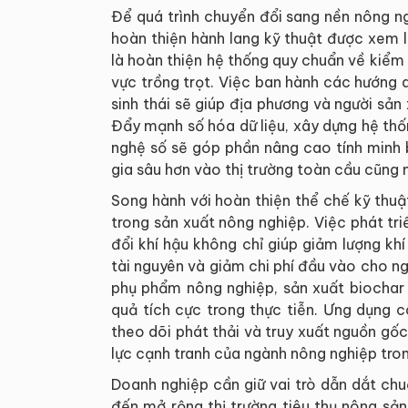
Để quá trình chuyển đổi sang nền nông ng
hoàn thiện hành lang kỹ thuật được xem 
là hoàn thiện hệ thống quy chuẩn về kiểm 
vực trồng trọt. Việc ban hành các hướng d
sinh thái sẽ giúp địa phương và người sản 
Đẩy mạnh số hóa dữ liệu, xây dựng hệ thố
nghệ số sẽ góp phần nâng cao tính minh 
gia sâu hơn vào thị trường toàn cầu cũng nh
Song hành với hoàn thiện thể chế kỹ thu
trong sản xuất nông nghiệp. Việc phát tr
đổi khí hậu không chỉ giúp giảm lượng kh
tài nguyên và giảm chi phí đầu vào cho ngư
phụ phẩm nông nghiệp, sản xuất biochar
quả tích cực trong thực tiễn. Ưng dụng c
theo dõi phát thải và truy xuất nguồn g
lực cạnh tranh của ngành nông nghiệp tron
Doanh nghiệp cần giữ vai trò dẫn dắt chuỗ
đến mở rộng thị trường tiêu thụ nông sả