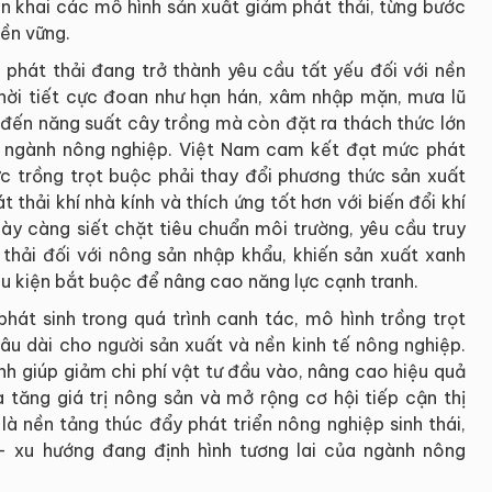
n khai các mô hình sản xuất giảm phát thải, từng bước
bền vững.
 phát thải đang trở thành yêu cầu tất yếu đối với nền
thời tiết cực đoan như hạn hán, xâm nhập mặn, mưa lũ
 đến năng suất cây trồng mà còn đặt ra thách thức lớn
ủa ngành nông nghiệp. Việt Nam cam kết đạt mức phát
ực trồng trọt buộc phải thay đổi phương thức sản xuất
 thải khí nhà kính và thích ứng tốt hơn với biến đổi khí
gày càng siết chặt tiêu chuẩn môi trường, yêu cầu truy
thải đối với nông sản nhập khẩu, khiến sản xuất xanh
u kiện bắt buộc để nâng cao năng lực cạnh tranh.
hát sinh trong quá trình canh tác, mô hình trồng trọt
 lâu dài cho người sản xuất và nền kinh tế nông nghiệp.
h giúp giảm chi phí vật tư đầu vào, nâng cao hiệu quả
 tăng giá trị nông sản và mở rộng cơ hội tiếp cận thị
là nền tảng thúc đẩy phát triển nông nghiệp sinh thái,
– xu hướng đang định hình tương lai của ngành nông