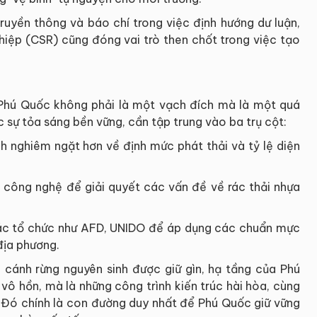
ruyền thông và báo chí trong việc định hướng dư luận,
hiệp (CSR) cũng đóng vai trò then chốt trong việc tạo
 Phú Quốc không phải là một vạch đích mà là một quá
c sự tỏa sáng bền vững, cần tập trung vào ba trụ cột:
h nghiêm ngặt hơn về định mức phát thải và tỷ lệ diện
công nghệ để giải quyết các vấn đề về rác thải nhựa
các tổ chức như AFD, UNIDO để áp dụng các chuẩn mực
địa phương.
g cánh rừng nguyên sinh được giữ gìn, hạ tầng của Phú
vô hồn, mà là những công trình kiến trúc hài hòa, cùng
. Đó chính là con đường duy nhất để Phú Quốc giữ vững