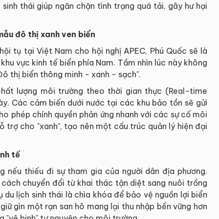
sinh thái giúp ngăn chặn tình trạng quá tải, gây hư hại
ẫu đô thị xanh ven biển
hội tụ tại Việt Nam cho hội nghị APEC, Phú Quốc sẽ là
 khu vực kinh tế biển phía Nam. Tầm nhìn lúc này không
Đô thị biển thông minh - xanh - sạch".
hất lượng môi trường theo thời gian thực (Real-time
ày. Các cảm biến dưới nước tại các khu bảo tồn sẽ gửi
 cho phép chính quyền phản ứng nhanh với các sự cố môi
ỗ trợ cho "xanh", tạo nên một cấu trúc quản lý hiện đại
nh tế
g nếu thiếu đi sự tham gia của người dân địa phương.
cách chuyển đổi từ khai thác tận diệt sang nuôi trồng
du lịch sinh thái là chìa khóa để bảo vệ nguồn lợi biển
c giữ gìn một rạn san hô mang lại thu nhập bền vững hơn
ng "vệ binh" tự nguyện cho môi trường.