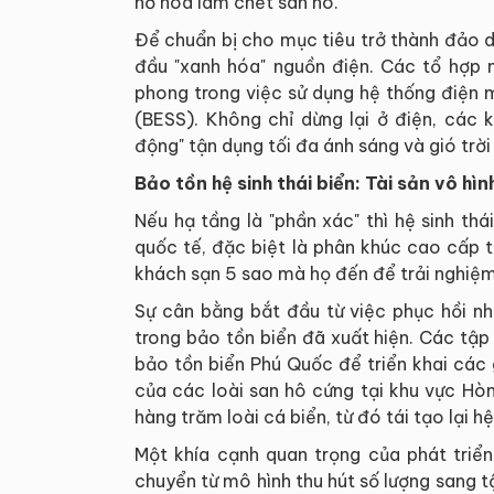
nở hoa làm chết san hô.
Để chuẩn bị cho mục tiêu trở thành đảo d
đầu "xanh hóa" nguồn điện. Các tổ hợp n
phong trong việc sử dụng hệ thống điện m
(BESS). Không chỉ dừng lại ở điện, các 
động" tận dụng tối đa ánh sáng và gió tr
Bảo tồn hệ sinh thái biển: Tài sản vô hìn
Nếu hạ tầng là "phần xác" thì hệ sinh thá
quốc tế, đặc biệt là phân khúc cao cấp 
khách sạn 5 sao mà họ đến để trải nghiệm 
Sự cân bằng bắt đầu từ việc phục hồi n
trong bảo tồn biển đã xuất hiện. Các tập 
bảo tồn biển Phú Quốc để triển khai các 
của các loài san hô cứng tại khu vực Hò
hàng trăm loài cá biển, từ đó tái tạo lại hệ
Một khía cạnh quan trọng của phát triển
chuyển từ mô hình thu hút số lượng sang 