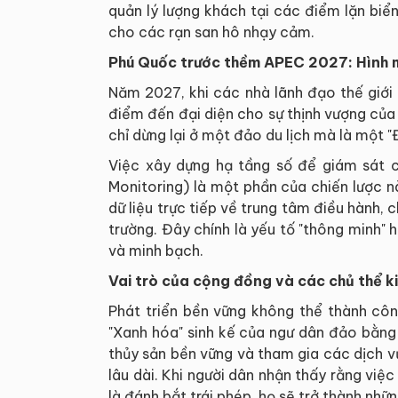
quản lý lượng khách tại các điểm lặn biển 
cho các rạn san hô nhạy cảm.
Phú Quốc trước thềm APEC 2027: Hình m
Năm 2027, khi các nhà lãnh đạo thế giới 
điểm đến đại diện cho sự thịnh vượng của
chỉ dừng lại ở một đảo du lịch mà là một "
Việc xây dựng hạ tầng số để giám sát c
Monitoring) là một phần của chiến lược n
dữ liệu trực tiếp về trung tâm điều hành,
trường. Đây chính là yếu tố "thông minh" h
và minh bạch.
Vai trò của cộng đồng và các chủ thể ki
Phát triển bền vững không thể thành côn
"Xanh hóa" sinh kế của ngư dân đảo bằng 
thủy sản bền vững và tham gia các dịch vụ 
lâu dài. Khi người dân nhận thấy rằng việ
là đánh bắt trái phép, họ sẽ trở thành nhữ