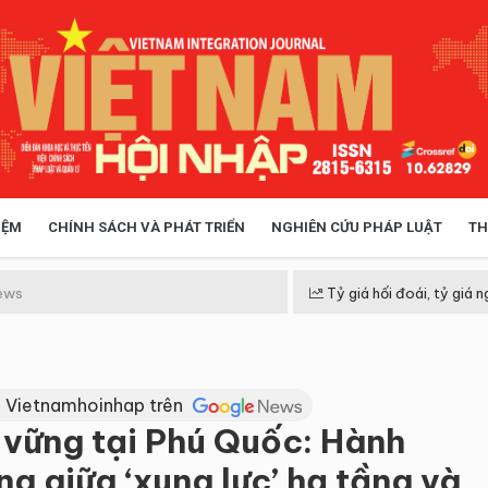
IỆM
CHÍNH SÁCH VÀ PHÁT TRIỂN
NGHIÊN CỨU PHÁP LUẬT
TH
HÓA XÃ HỘI
CHÍNH SÁCH
ews
Tỷ giá hối đoái, tỷ giá n
 TIỄN QUẢN LÝ
VIỆT NAM ĐIỂM ĐẾN
 Vietnamhoinhap trên
n vững tại Phú Quốc: Hành
ng giữa ‘xung lực’ hạ tầng và