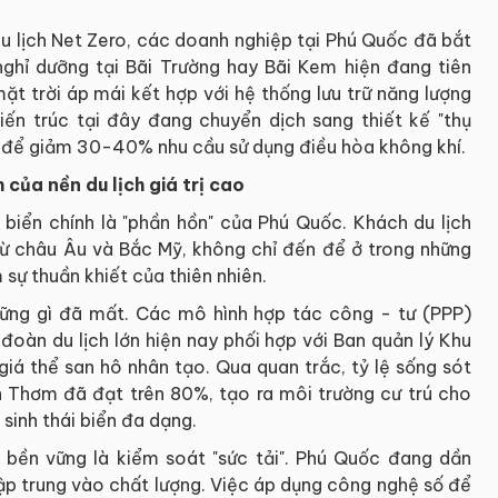
u lịch Net Zero, các doanh nghiệp tại Phú Quốc đã bắt
ghỉ dưỡng tại Bãi Trường hay Bãi Kem hiện đang tiên
ặt trời áp mái kết hợp với hệ thống lưu trữ năng lượng
kiến trúc tại đây đang chuyển dịch sang thiết kế "thụ
ời để giảm 30-40% nhu cầu sử dụng điều hòa không khí.
h của nền du lịch giá trị cao
i biển chính là "phần hồn" của Phú Quốc. Khách du lịch
từ châu Âu và Bắc Mỹ, không chỉ đến để ở trong những
sự thuần khiết của thiên nhiên.
hững gì đã mất. Các mô hình hợp tác công - tư (PPP)
đoàn du lịch lớn hiện nay phối hợp với Ban quản lý Khu
giá thể san hô nhân tạo. Qua quan trắc, tỷ lệ sống sót
n Thơm đã đạt trên 80%, tạo ra môi trường cư trú cho
 sinh thái biển đa dạng.
 bền vững là kiểm soát "sức tải". Phú Quốc đang dần
tập trung vào chất lượng. Việc áp dụng công nghệ số để