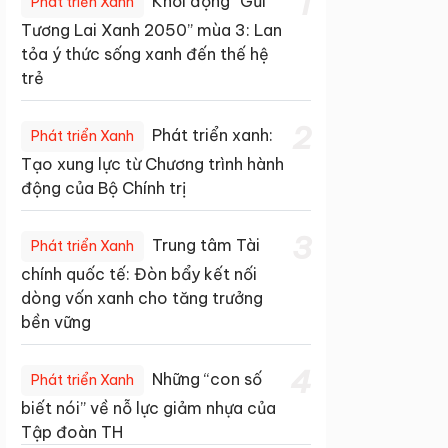
1
Khởi động “Gửi
Phát triển Xanh
Tương Lai Xanh 2050” mùa 3: Lan
tỏa ý thức sống xanh đến thế hệ
trẻ
2
Phát triển xanh:
Phát triển Xanh
Tạo xung lực từ Chương trình hành
động của Bộ Chính trị
3
Trung tâm Tài
Phát triển Xanh
chính quốc tế: Đòn bẩy kết nối
dòng vốn xanh cho tăng trưởng
bền vững
4
Những “con số
Phát triển Xanh
biết nói” về nỗ lực giảm nhựa của
Tập đoàn TH