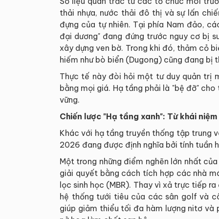
Số liệu quan trắc từ các tổ chức môi tr
thải nhựa, nước thải đô thị và sự lấn c
đựng của tự nhiên. Tại phía Nam đảo, các
đại dương" đang đứng trước nguy cơ bị su
xây dựng ven bờ. Trong khi đó, thảm cỏ biể
hiếm như bò biển (Dugong) cũng đang bị t
Thực tế này đòi hỏi một tư duy quản trị 
bằng mọi giá. Hạ tầng phải là "bệ đỡ" cho 
vững.
Chiến lược "Hạ tầng xanh": Từ khái niệm
Khác với hạ tầng truyền thống tập trung 
2026 đang được định nghĩa bởi tính tuần 
Một trong những điểm nghẽn lớn nhất của 
giải quyết bằng cách tích hợp các nhà m
lọc sinh học (MBR). Thay vì xả trực tiếp r
hệ thống tưới tiêu của các sân golf và c
giúp giảm thiểu tối đa hàm lượng nitơ và