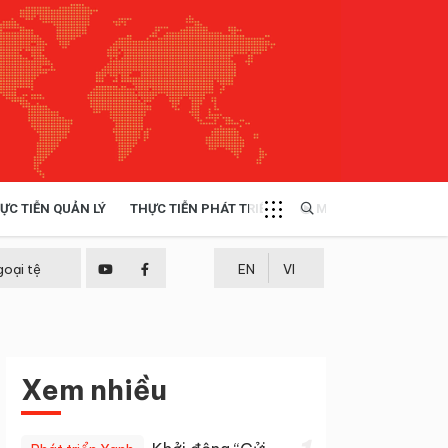
ỰC TIỄN QUẢN LÝ
THỰC TIỄN PHÁT TRIỂN
MULTIMEDIA
TÀI NGUYÊN - MÔI TRƯỜNG
goại tệ
EN
VI
THỰC TIỄN - KINH NGHIỆM
Xem nhiều