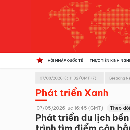
HỘI NHẬP QUỐC TẾ
THỰC TIỄN KINH NGH
HỘI NHẬP QUỐC TẾ
VĂN 
07/08/2026 lúc 11:02 (GMT+7)
Breaking N
Kinh tế hội nhập
Phát triển Xanh
Doanh nghiệp
NGHIÊN CỨU PHÁP LUẬT
THỰC
07/05/2026 lúc 16:45 (GMT)
Theo dõi
Phát triển du lịch bề
trình tìm điểm cân bằ