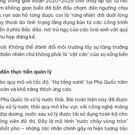
ường trong giai đoạn 2020-2025 cho thấy áp lực từ rác
hiếm không gian biển đã bắt đầu chạm đến ngưỡng chịu
 rạn san hô từng được coi là "rừng nhiệt đới dưới lòng
y thoái do tình trạng lắng đọng bùn từ các công trình
n ở phía Bắc đảo, nơi trú ngụ của các loài sinh vật quý
hu hẹp đáng kể.
mới: Không thể đánh đổi môi trường lấy sự tăng trưởng
thiên nhiên chứ không phải là "vật cản" của sự sống bền
 đến thực tiễn quản lý
vào quy mô và tốc độ, "Hạ tầng xanh" tại Phú Quốc năm
hoàn và khả năng thích ứng cao.
Phú Quốc là xử lý nước thải. Bài toán hiện nay đã được
áy xử lý nước thải quy mô khu vực với công nghệ màng
a đại dương, nước sau xử lý được tái sử dụng toàn bộ cho
ông viên đô thị. Đây là mô hình "nước chảy vòng tròn"
 phốt pho – những tác nhân chính gây ra hiện tượng tảo