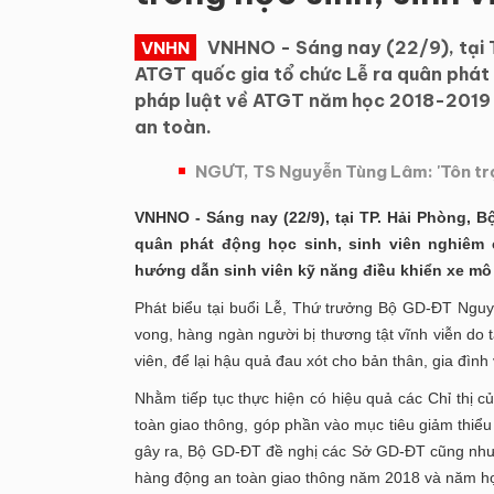
VNHNO - Sáng nay (22/9), tại 
VNHN
ATGT quốc gia tổ chức Lễ ra quân phát 
pháp luật về ATGT năm học 2018-2019 v
an toàn.
NGƯT, TS Nguyễn Tùng Lâm: 'Tôn trọ
VNHNO - Sáng nay (22/9), tại TP. Hải Phòng,
quân phát động học sinh, sinh viên nghiêm
hướng dẫn sinh viên kỹ năng điều khiển xe mô 
Phát biểu tại buổi Lễ, Thứ trưởng Bộ GD-ĐT Ngu
vong, hàng ngàn người bị thương tật vĩnh viễn do t
viên, để lại hậu quả đau xót cho bản thân, gia đình
Nhằm tiếp tục thực hiện có hiệu quả các Chỉ thị c
toàn giao thông, góp phần vào mục tiêu giảm thiểu 
gây ra, Bộ GD-ĐT đề nghị các Sở GD-ĐT cũng như 
hàng động an toàn giao thông năm 2018 và năm họ