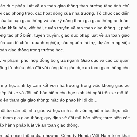
iáo dục pháp luật về an toàn giao thông theo hướng tăng tính chủ
với các phong trào, các hoạt động của nhà trường. Tổ chức các diễn
a tai nạn giao thông và các kỹ năng tham gia giao thông an toàn,
sân khấu hóa, viết bài, tuyên truyền về tan toàn giao thông...; phát
ông tác phổ biến, tuyên truyền, giáo dục pháp luật về an toàn giao
của các tổ chức, doanh nghiệp, các nguồn tài trợ, dự án trong việc
toàn giao thông trong trường học.
lý vi phạm; phối hợp đồng bộ giữa ngành Giáo dục và các cơ quan
động từ nhiều phía đối với công tác giáo dục an toàn giao thông cho
 mẹ học sinh ký cam kết với nhà trường trong việc không giao xe
hép lái xe và đội mũ bảo hiểm cho học sinh khi ngồi trên xe mô tô,
điện tham gia giao thông; mặc áo phao khi đi đò…
ệt tới cán bộ, nhà giáo và học sinh sinh viên nghiêm túc thực hiện
n tham gia giao thông; quy định về đội mũ bảo hiểm; thực hiện các
hấp hành pháp luật về an toàn giao thông.
n toàn giao thông địa phương, Công ty Honda Việt Nam triển khai