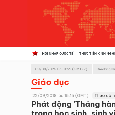
HỘI NHẬP QUỐC TẾ
THỰC TIỄN KINH NGH
HỘI NHẬP QUỐC TẾ
VĂN 
09/08/2026 lúc 01:59 (GMT+7)
Breaking N
Kinh tế hội nhập
Giáo dục
Doanh nghiệp
NGHIÊN CỨU PHÁP LUẬT
THỰC
22/09/2018 lúc 15:15 (GMT)
Theo dõi 
Phát động 'Tháng hàn
trong học sinh, sinh v