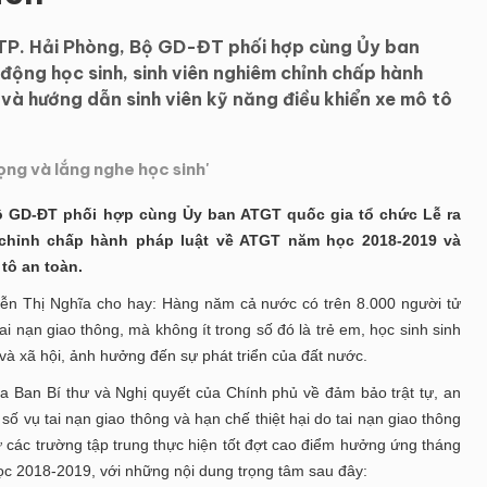
TP. Hải Phòng, Bộ GD-ĐT phối hợp cùng Ủy ban
động học sinh, sinh viên nghiêm chỉnh chấp hành
à hướng dẫn sinh viên kỹ năng điều khiển xe mô tô
ng và lắng nghe học sinh'
 Bộ GD-ĐT phối hợp cùng Ủy ban ATGT quốc gia tổ chức Lễ ra
 chỉnh chấp hành pháp luật về ATGT năm học 2018-2019 và
tô an toàn.
yễn Thị Nghĩa cho hay: Hàng năm cả nước có trên 8.000 người tử
ai nạn giao thông, mà không ít trong số đó là trẻ em, học sinh sinh
 và xã hội, ảnh hưởng đến sự phát triển của đất nước.
ủa Ban Bí thư và Nghị quyết của Chính phủ về đảm bảo trật tự, an
số vụ tai nạn giao thông và hạn chế thiệt hại do tai nạn giao thông
các trường tập trung thực hiện tốt đợt cao điểm hưởng ứng tháng
c 2018-2019, với những nội dung trọng tâm sau đây: