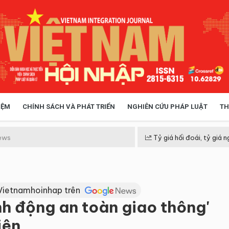
IỆM
CHÍNH SÁCH VÀ PHÁT TRIỂN
NGHIÊN CỨU PHÁP LUẬT
TH
HÓA XÃ HỘI
CHÍNH SÁCH
ews
Tỷ giá hối đoái, tỷ giá n
 TIỄN QUẢN LÝ
VIỆT NAM ĐIỂM ĐẾN
Vietnamhoinhap trên
h động an toàn giao thông'
iên