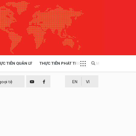
ỰC TIỄN QUẢN LÝ
THỰC TIỄN PHÁT TRIỂN
MULTIMEDIA
TÀI NGUYÊN - MÔI TRƯỜNG
goại tệ
EN
VI
THỰC TIỄN - KINH NGHIỆM