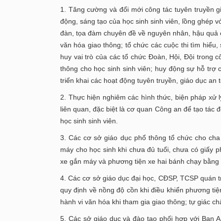
1. Tăng cường và đổi mới công tác tuyên truyền g
động, sáng tạo của học sinh sinh viên, lồng ghép 
đàn, tọa đàm chuyên đề về nguyên nhân, hậu quả củ
văn hóa giao thông; tổ chức các cuộc thi tìm hiểu, 
huy vai trò của các tổ chức Đoàn, Hội, Đội trong c
thông cho học sinh sinh viên; huy động sự hỗ trợ 
triển khai các hoạt động tuyên truyền, giáo dục an 
2. Thực hiện nghiêm các hình thức, biện pháp xử 
liên quan, đặc biệt là cơ quan Công an để tạo tác 
học sinh sinh viên.
3. Các cơ sở giáo dục phổ thông tổ chức cho cha
máy cho học sinh khi chưa đủ tuổi, chưa có giấy p
xe gắn máy và phương tiện xe hai bánh chạy bằng 
4. Các cơ sở giáo dục đại học, CĐSP, TCSP quán tri
quy định về nồng độ cồn khi điều khiển phương tiệ
hành vi văn hóa khi tham gia giao thông; tự giác c
5. Các sở giáo dục và đào tạo phối hợp với Ban A