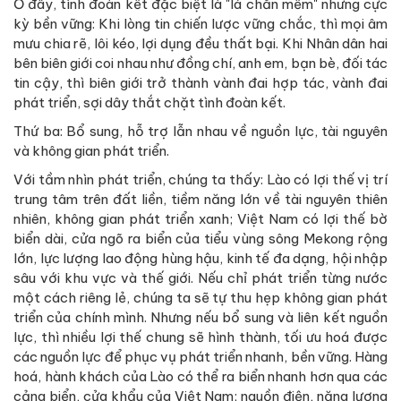
Ở đây, tình đoàn kết đặc biệt là "lá chắn mềm" nhưng cực
kỳ bền vững: Khi lòng tin chiến lược vững chắc, thì mọi âm
mưu chia rẽ, lôi kéo, lợi dụng đều thất bại. Khi Nhân dân hai
bên biên giới coi nhau như đồng chí, anh em, bạn bè, đối tác
tin cậy, thì biên giới trở thành vành đai hợp tác, vành đai
phát triển, sợi dây thắt chặt tình đoàn kết.
Thứ ba: Bổ sung, hỗ trợ lẫn nhau về nguồn lực, tài nguyên
và không gian phát triển.
Với tầm nhìn phát triển, chúng ta thấy: Lào có lợi thế vị trí
trung tâm trên đất liền, tiềm năng lớn về tài nguyên thiên
nhiên, không gian phát triển xanh; Việt Nam có lợi thế bờ
biển dài, cửa ngõ ra biển của tiểu vùng sông Mekong rộng
lớn, lực lượng lao động hùng hậu, kinh tế đa dạng, hội nhập
sâu với khu vực và thế giới. Nếu chỉ phát triển từng nước
một cách riêng lẻ, chúng ta sẽ tự thu hẹp không gian phát
triển của chính mình. Nhưng nếu bổ sung và liên kết nguồn
lực, thì nhiều lợi thế chung sẽ hình thành, tối ưu hoá được
các nguồn lực để phục vụ phát triển nhanh, bền vững. Hàng
hoá, hành khách của Lào có thể ra biển nhanh hơn qua các
cảng biển, cửa khẩu của Việt Nam; nguồn điện, năng lượng