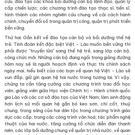
cứu, đào tạo các khoá bồi dưỡng cán bộ lãnh đạo, quản lý
cấp chiến lược; các chương trình đào tạo thạc sĩ, tiến sĩ,
hình thành các nhóm nghiên cứu chung về cải cách hành
chính, chuyển đổi số trong quản trị công, quản trị phát triển
bền vững.
Thứ hai: Gắn kết về đào tạo cán bộ và bồi dưỡng thế hệ
trẻ: Tình đoàn kết đặc biệt Việt - Lào muốn bền vững thì
phải được "truyền lửa" sang thế hệ trẻ, sang lớp cán bộ,
công chức mới. Những cán bộ đang ngồi trong giảng đường
hôm nay sẽ là người hoạch định và thực thi chính sách
ngày mai, hiểu biết của các bạn về quan hệ Việt - Lào sẽ
vun đắp, giữ gìn quan hệ hai nước trong tương lai. Vì vậy,
chúng ta cần tăng cường các chương trình trao đổi học
viên, giảng viên giữa Học viện Chính trị - Hành chính quốc
gia Lào với các cơ sở đào tạo của Việt Nam; làm sinh động
hơn lịch sử mối quan hệ gắn bó keo sơn, chí cốt, thuỷ
chung, trong sáng của hai dân tộc trong chương trình giáo
dục các cấp, trong các công trình văn hoá, tác phẩm nghệ
thuật của hai nước, tăng cường tổ chức diễn đàn thanh
niên, các lớp bồi dưỡng chung về quản trị nhà nước, về quan