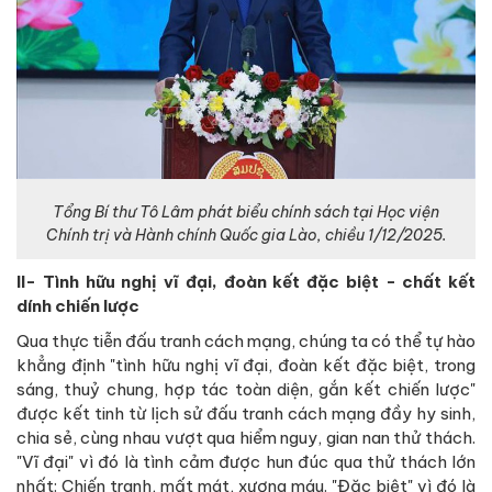
Tổng Bí thư Tô Lâm phát biểu chính sách tại Học viện
Chính trị và Hành chính Quốc gia Lào, chiều 1/12/2025.
II- Tình hữu nghị vĩ đại, đoàn kết đặc biệt - chất kết
dính chiến lược
Qua thực tiễn đấu tranh cách mạng, chúng ta có thể tự hào
khẳng định "tình hữu nghị vĩ đại, đoàn kết đặc biệt, trong
sáng, thuỷ chung, hợp tác toàn diện, gắn kết chiến lược"
được kết tinh từ lịch sử đấu tranh cách mạng đầy hy sinh,
chia sẻ, cùng nhau vượt qua hiểm nguy, gian nan thử thách.
"Vĩ đại" vì đó là tình cảm được hun đúc qua thử thách lớn
nhất: Chiến tranh, mất mát, xương máu. "Đặc biệt" vì đó là