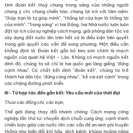
tình đoàn kết thuỷ chung trong sáng của những người
chung ý chí, chung chiến hào, chung lợi ích với tâm niệm:
"Giúp bạn là tự giúp mình", "thắng lợi của bạn là thắng lợi
của mình". "Trong sáng" vì hai Đảng, hai Nhà nước luôn luôn
đặt lợi ích của sự nghiệp cách mạng, giải phóng dân tộc và
xây dựng đất nước lên trên hết và là điều kiện tiên quyết
trong giải quyết các vấn đề song phương. Một điều cần
khẳng định là: Đoàn kết gắn bó keo sơn chính là mạch
nguồn của quan hệ Việt - Lào. Không có mạch nguồn kết
dính đó, chúng ta sẽ chỉ là hai quốc gia láng giềng "đứng
cạnh nhau". Có chất kết dính "đoàn kết", chúng ta trở
thành hai dân tộc "đứng cùng nhau", "kề vai sát cánh" trong
các chặng đường phát triển.
III- Từ hợp tác đến gắn kết: Yêu cầu mới của thời đại
Thưa các đồng chí, các bạn,
Thế giới đang thay đổi nhanh chóng: Cách mạng công
nghiệp lần thứ tư; chuyển dịch chuỗi cung ứng; cạnh tranh
chiến lược giữa các nước lớn; các vấn đề an ninh phi truyền
thống như biến đổi khí hậu, dịch bệnh, khủng hoảng năng