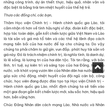
những công trình, dự án thiết thực, hiệu quả, nhân văn và
đặc biệt là bằng trái tim nhiệt huyết của thế hệ trẻ.
Thưa các đồng chí, các bạn,
Thăm Học viện Chính trị - Hành chính quốc gia Lào, tôi
cảm nhận rõ hơn về tình hữu nghị vĩ đại, đoàn kết đặc biệt,
hợp tác toàn diện, gắn kết chiến lược giữa Việt Nam và Lào
là tài sản vô giá mà tổ tiên và các thế hệ lãnh đạo cách
mạng tiền bối của hai nước để lại cho chúng ta. Do vậy
chúng ta phải chăm lo giữ gìn, vun đắp, phát huy tài sản vô
giá này. Đó là trách nhiệm chính trị, là nghĩa tình, là danh dự,
là lẽ sống, là lương tri của hai dân tộc. Tôi tin rằng, với bản
lĩnh, trí tuệ, sự kiên trì và sáng tạo của hai Đảng, hai Nhà
nước, với khát vọng vươn lên của Nhân dân hai nước, với sự
góp sức chủ động, nhiệt huyết của đội ngũ cán bộ, công
chức, học viên đang được đào tạo tại Học viện Chính trị -
Hành chính quốc gia Lào, nhất định chúng ta sẽ tiến vào
một giai đoạn gắn kết chiến lược mới, sâu sắc hơn, hiệu quả
hơn, bền vững hơn.
Chúc Đảng Nhân dân cách mạng Lào, Nhà nước và Nhân