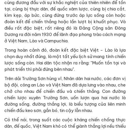
cùng đương đầu với sự khắc nghiệt của thiên nhiên để tồn
tại, cùng bị thực dân, đế quốc xâm lược, cùng bị chia cắt,
kìm kẹp, áp bức, cùng đứng trước áp lực sống còn hoặc
đoàn kết để chiến thắng hoặc lần lượt bị khuất phục. Và
điều rất đặc biệt, rất riêng đó là Đảng Cộng sản Đông
Dương ra đời năm 1930 để lãnh đạo phong trào cách mạng
ở Việt Nam, Lào và Campuchia.
Trong hoàn cảnh đó, đoàn kết đặc biệt Việt - Lào là lựa
chọn duy nhất đúng, là một tất yếu lịch sử mang tính chiến
lược sống còn. Hai dân tộc nhận ra rằng: "Muốn tồn tại và
phát triển thì phải đứng bên nhau".
Trên dải Trường Sơn hùng vĩ, Nhân dân hai nước, các đơn vị
bộ đội, công an Lào và Việt Nam đã dựa lưng vào nhau, che
chở cho nhau để chiến đấu và chiến thắng. Con đường
chiến lược xuyên Trường Sơn, uốn lượn qua hai nước là
đường sống, đường thắng lợi, là biểu tượng của liên minh
chiến đấu keo sơn, gắn bó, tin cậy lẫn nhau.
Có thể nói, trong suốt các cuộc kháng chiến chống thực
dân, đế quốc, Việt Nam khó có thể giành thắng lợi nếu thiếu