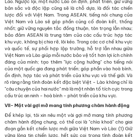
Lào. Ngược lại, một nước Lào ổn định, phát triển, giữ vững
bản sắc và độc lập cũng sẽ là chỗ dựa, là đối tác chiến
lược đối với Việt Nam. Trong ASEAN, tiếng nói chung của
Việt Nam và Lào sẽ góp phần củng cố đoàn kết, thống
nhất; giữ vững nguyên tắc đồng thuận, tôn trọng lẫn nhau;
bảo đảm ASEAN là trung tâm của các cấu trúc hợp tác
khu vực, không bị chia rẽ, lôi kéo. Trong các cơ chế khu vực
và quốc tế, sự phối hợp lập trường, hỗ trợ lẫn nhau giữa
Việt Nam và Lào giúp mỗi nước bảo vệ tốt hơn lợi ích chính
đáng của mình; tạo thêm "lực cộng hưởng" cho tiếng nói
của một quốc gia đang phát triển; góp phần vào hoà bình,
ổn định, hợp tác và phát triển của khu vực và thế giới. Và
rõ ràng rằng tình đoàn kết đặc biệt Việt - Lào không chỉ là
"câu chuyện của hai nước" mà là một nhân tố tích cực trong
cấu trúc an ninh - hoà bình - phát triển của khu vực.
VII- Một vài gợi mở mang tính phương châm hành động
Để khép lại, tôi xin nêu một vài gợi mở mang tính phương
châm hành động chung, có thể coi là "chìa khoá" cho giai
đoạn gắn kết chiến lược mới giữa Việt Nam và Lào: (1) Giữ
vững lòng tin chiến lược, hết sức coi trọng tình đoàn kết