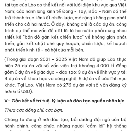
tái tạo của Lào có thể kết nối với lưới điện khu vực qua Việt
Nam; các hành lang kinh tế Đông - Tây, Bắc - Nam có thể
trở thành trục liên kết chiến lược, mở rộng không gian phát
triển cho cả hai nước. Ở đây, không chỉ là các dự án, công
trình cụ thể mà vấn đề cốt lõi là hai nước phải cùng nhau
thiết kế "bản đồ gắn kết chiến lược" về không gian phát
triển, gắn kết chặt chẽ quy hoạch, chiến lược, kế hoạch
phát triển kinh tế - xã hội của mỗi bên.
(Trong giai đoạn 2021 - 2025 Việt Nam đã giúp Lào thực
hiện 25 dự án với số vốn viện trợ khoảng 4.000 tỉ đồng
gồm 6 dự án về giáo dục - đào tạo; 3 dự án về lĩnh vực y tế;
4 dự án về khoa học và công nghệ; 6 dự án về các lĩnh vực
khác. Tại Lào, Việt Nam có 276 dự án với số vốn đăng ký
hơn 6 tỉ USD).
V- Gắn kết về trí tuệ, lý luận và đào tạo nguồn nhân lực
Thưa các đồng chí, các bạn,
Chúng ta đang ở nơi đào tạo, bồi dưỡng đội ngũ cán bộ
hành chính, công chức, những người "cầm lái" hệ thống