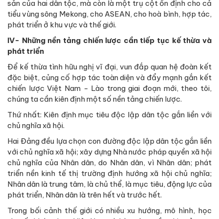
sản của hai dân tộc, mà còn là một trụ cột ổn định cho cả
tiểu vùng sông Mekong, cho ASEAN, cho hoà bình, hợp tác,
phát triển ở khu vực và thế giới.
IV- Những nền tảng chiến lược cần tiếp tục kế thừa và
phát triển
Để kế thừa tình hữu nghị vĩ đại, vun đắp quan hệ đoàn kết
đặc biệt, củng cố hợp tác toàn diện và đẩy mạnh gắn kết
chiến lược Việt Nam - Lào trong giai đoạn mới, theo tôi,
chúng ta cần kiên định một số nền tảng chiến lược.
Thứ nhất: Kiên định mục tiêu độc lập dân tộc gắn liền với
chủ nghĩa xã hội.
Hai Đảng đều lựa chọn con đường độc lập dân tộc gắn liền
với chủ nghĩa xã hội; xây dựng Nhà nước pháp quyền xã hội
chủ nghĩa của Nhân dân, do Nhân dân, vì Nhân dân; phát
triển nền kinh tế thị trường định hướng xã hội chủ nghĩa;
Nhân dân là trung tâm, là chủ thể, là mục tiêu, động lực của
phát triển, Nhân dân là trên hết và trước hết.
Trong bối cảnh thế giới có nhiều xu hướng, mô hình, học