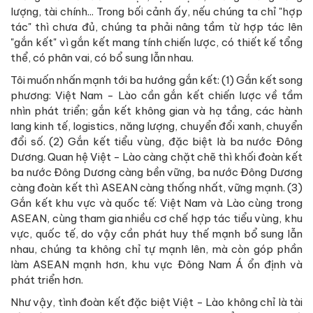
lượng, tài chính... Trong bối cảnh ấy, nếu chúng ta chỉ "hợp
tác" thì chưa đủ, chúng ta phải nâng tầm từ hợp tác lên
"gắn kết" vì gắn kết mang tính chiến lược, có thiết kế tổng
thể, có phân vai, có bổ sung lẫn nhau.
Tôi muốn nhấn mạnh tới ba hướng gắn kết: (1) Gắn kết song
phương: Việt Nam - Lào cần gắn kết chiến lược về tầm
nhìn phát triển; gắn kết không gian và hạ tầng, các hành
lang kinh tế, logistics, năng lượng, chuyển đổi xanh, chuyển
đổi số. (2) Gắn kết tiểu vùng, đặc biệt là ba nước Đông
Dương. Quan hệ Việt - Lào càng chặt chẽ thì khối đoàn kết
ba nước Đông Dương càng bền vững, ba nước Đông Dương
càng đoàn kết thì ASEAN càng thống nhất, vững mạnh. (3)
Gắn kết khu vực và quốc tế: Việt Nam và Lào cùng trong
ASEAN, cùng tham gia nhiều cơ chế hợp tác tiểu vùng, khu
vực, quốc tế, do vậy cần phát huy thế mạnh bổ sung lẫn
nhau, chúng ta không chỉ tự mạnh lên, mà còn góp phần
làm ASEAN mạnh hơn, khu vực Đông Nam Á ổn định và
phát triển hơn.
Như vậy, tình đoàn kết đặc biệt Việt - Lào không chỉ là tài