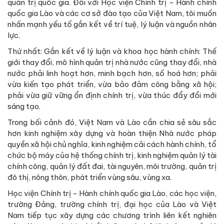
quản trị quốc gia. Đối với Học viện Chính trị - Hành chính
quốc gia Lào và các cơ sở đào tạo của Việt Nam, tôi muốn
nhấn mạnh yếu tố gắn kết về trí tuệ, lý luận và nguồn nhân
lực.
Thứ nhất: Gắn kết về lý luận và khoa học hành chính: Thế
giới thay đổi, mô hình quản trị nhà nước cũng thay đổi, nhà
nước phải linh hoạt hơn, minh bạch hơn, số hoá hơn; phải
vừa kiến tạo phát triển, vừa bảo đảm công bằng xã hội;
phải vừa giữ vững ổn định chính trị, vừa thúc đẩy đổi mới
sáng tạo.
Trong bối cảnh đó, Việt Nam và Lào cần chia sẻ sâu sắc
hơn kinh nghiệm xây dựng và hoàn thiện Nhà nước pháp
quyền xã hội chủ nghĩa, kinh nghiệm cải cách hành chính, tổ
chức bộ máy của hệ thống chính trị, kinh nghiệm quản lý tài
chính công, quản lý đất đai, tài nguyên, môi trường, quản trị
đô thị, nông thôn, phát triển vùng sâu, vùng xa.
Học viện Chính trị - Hành chính quốc gia Lào, các học viện,
trường Đảng, trường chính trị, đại học của Lào và Việt
Nam tiếp tục xây dựng các chương trình liên kết nghiên