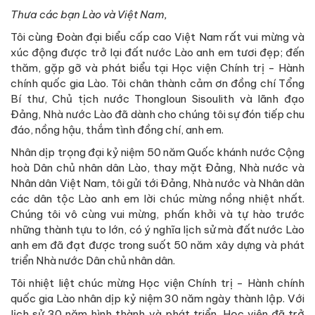
Thưa các bạn Lào và Việt Nam,
Tôi cùng Đoàn đại biểu cấp cao Việt Nam rất vui mừng và
xúc động được trở lại đất nước Lào anh em tươi đẹp; đến
thăm, gặp gỡ và phát biểu tại Học viện Chính trị - Hành
chính quốc gia Lào. Tôi chân thành cảm ơn đồng chí Tổng
Bí thư, Chủ tịch nước Thongloun Sisoulith và lãnh đạo
Đảng, Nhà nước Lào đã dành cho chúng tôi sự đón tiếp chu
đáo, nồng hậu, thắm tình đồng chí, anh em.
Nhân dịp trọng đại kỷ niệm 50 năm Quốc khánh nước Cộng
hoà Dân chủ nhân dân Lào, thay mặt Đảng, Nhà nước và
Nhân dân Việt Nam, tôi gửi tới Đảng, Nhà nước và Nhân dân
các dân tộc Lào anh em lời chúc mừng nồng nhiệt nhất.
Chúng tôi vô cùng vui mừng, phấn khởi và tự hào trước
những thành tựu to lớn, có ý nghĩa lịch sử mà đất nước Lào
anh em đã đạt được trong suốt 50 năm xây dựng và phát
triển Nhà nước Dân chủ nhân dân.
Tôi nhiệt liệt chúc mừng Học viện Chính trị - Hành chính
quốc gia Lào nhân dịp kỷ niệm 30 năm ngày thành lập. Với
lịch sử 30 năm hình thành và phát triển, Học viện đã trở