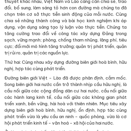
thuyết khác nhau, Việt Nam và Lào càng cần chia sẻ, trao
đổi, bổ sung, làm sáng tỏ hơn con đường mà chúng ta đã
chọn trên cơ sở thực tiễn sinh động của mỗi nước. Cùng
chia sẻ những thành công và bài học kinh nghiệm khi áp
dụng, vận dụng sáng tạo lý luận vào thực tiễn. Chúng ta
tăng cường trao đổi về công tác xây dựng Đảng trong
sạch, vững mạnh; phòng, chống tham nhũng, lãng phí, tiêu
cực; đổi mới mô hình tăng trưởng; quản trị phát triển, quản
trị rủi ro, quản trị các nguồn lực.
Thứ hai: Cùng nhau xây dựng đường biên giới hoà bình, hữu
nghị, hợp tác cùng phát triển.
Đường biên giới Việt - Lào đã được phân định, cắm mốc.
Song biên giới hai nước cần trở thành nhịp cầu hữu nghị, là
cầu nối giữa các cộng đồng dân cư hai nước, cầu nối giữa
các hành lang kinh tế, cầu nối giữa các không gian phát
triển xanh, bền vững, hài hoà với thiên nhiên. Mục tiêu xây
dựng biên giới hoà bình, hữu nghị, ổn định, hợp tác cùng
phát triển vừa là yêu cầu an ninh - quốc phòng, vừa là cơ
hội phát triển kinh tế - văn hoá - xã hội của hai nước.