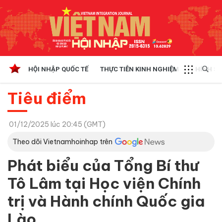
HỘI NHẬP QUỐC TẾ
THỰC TIỄN KINH NGHIỆM
CHÍNH SÁ
Tiêu điểm
01/12/2025 lúc 20:45 (GMT)
Theo dõi Vietnamhoinhap trên
Phát biểu của Tổng Bí thư
Tô Lâm tại Học viện Chính
trị và Hành chính Quốc gia
Lào