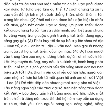
đặc biệt trước sau như một. Niềm tin chiến lược phải được
xây dựng từ từng việc làm cụ thể, từ cách chúng ta xử lý
các vấn đề lợi ích một cách thẳng thắn, chân thành, tôn
trọng lẫn nhau. (2) Phải coi tình đoàn kết đặc biệt là chất
kết dính, gắn kết chiến lược là động lực phát triển; đoàn
kết giúp chúng ta tồn tại và vươn mình; gắn kết giúp chúng
ta vững vàng trong cuộc cạnh tranh phát triển đang ngày
càng gay gắt. (3) Phát huy tối đa sự bổ trợ lẫn nhau về địa
- kinh tế, địa - chính trị, địa - văn hoá; biên giới là không
gian của cơ hội phát triển, của hội nhập. (4) Đặt con người
vào trung tâm của mọi chương trình, dự án, chính sách liên
kết: Mọi tuyến đường, cây cầu, khu kinh tế, hành lang phát
triển... chỉ thực sự có ý nghĩa nếu đời sống nhân dân hai bên
biên giới tốt hơn, thanh niên có nhiều cơ hội hơn, người dân
cảm nhận rõ hơn lợi ích từ mối quan hệ anh em chí cốt Việt
- Lào. (5) Để viết tiếp các chương mới trong pho sử Việt -
Lào bằng ngôn ngữ của thời đại số trên nền tảng tình đoàn
kết Việt - Lào được gắn kết bằng máu, mồ hôi, nước mắt
trên chiến trường năm xưa thì thế hệ hôm nay cần sử dụng
tri thức, tình yêu, tình người, sáng tạo, công nghệ, bằng