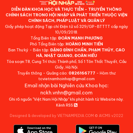
DIỄN ĐÀN KHOA HỌC VÀ THỰC TIỄN - TRUYỀN THÔNG
CHÍNH SÁCH TRONG HỘI NHẬP VÀ PHÁT TRIỂN THUỘC VIỆN
CHÍNH SÁCH, PHÁP LUẬT VÀ QUẢN LÝ
Giấy phép hoạt động Tạp chí Điện tử số 329/GP-BTTTT cấp ngày
10/09/2018.
Tổng Biên tập:
ĐOÀN MẠNH PHƯƠNG
Phó Tổng Biên tập:
HOÀNG MINH TIẾN
Ban Thư ký - Biên tập:
ĐẶNG ĐÌNH CHẤN, PHẠM THỦY, CAO
HÀ, NHẬT QUANG, ĐOÀN HIẾU
Tòa soạn:T8, Cung Trí thức Thành phố, Số 1 Tôn Thất Thuyết, Cầu
Giấy, Hà Nội.
Truyền thông - Quảng cáo:
0826166777
- Hòm thư:
tcvietnamhoinhap@gmail.com
Email nhận bài Nghiên cứu Khoa học:
nckh.vnhn@gmail.com
Ghi rõ nguồn "Việt Nam Hội Nhập" khi phát hành từ Website này.
Kênh RSS
Designed & developed by VIETNAMPEDIA.COM
©
AICMS v2022