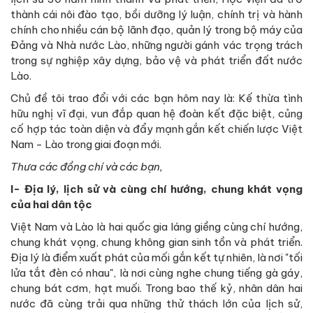
thành cái nôi đào tạo, bồi dưỡng lý luận, chính trị và hành
chính cho nhiều cán bộ lãnh đạo, quản lý trong bộ máy của
Đảng và Nhà nước Lào, những người gánh vác trọng trách
trong sự nghiệp xây dựng, bảo vệ và phát triển đất nước
Lào.
Chủ đề tôi trao đổi với các bạn hôm nay là: Kế thừa tình
hữu nghị vĩ đại, vun đắp quan hệ đoàn kết đặc biệt, củng
cố hợp tác toàn diện và đẩy mạnh gắn kết chiến lược Việt
Nam - Lào trong giai đoạn mới.
Thưa các đồng chí và các bạn,
I- Địa lý, lịch sử và cùng chí hướng, chung khát vọng
của hai dân tộc
Việt Nam và Lào là hai quốc gia láng giềng cùng chí hướng,
chung khát vọng, chung không gian sinh tồn và phát triển.
Địa lý là điểm xuất phát của mối gắn kết tự nhiên, là nơi "tối
lửa tắt đèn có nhau", là nơi cùng nghe chung tiếng gà gáy,
chung bát cơm, hạt muối. Trong bao thế kỷ, nhân dân hai
nước đã cùng trải qua những thử thách lớn của lịch sử,