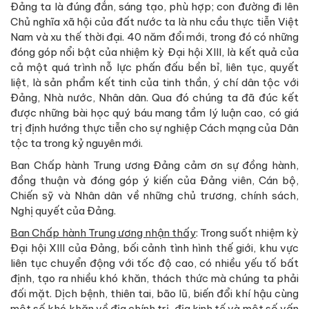
Đảng ta là đúng đắn, sáng tạo, phù hợp; con đường đi lên
Chủ nghĩa xã hội của đất nước ta là nhu cầu thực tiễn Việt
Nam và xu thế thời đại. 40 năm đổi mới, trong đó có những
đóng góp nổi bật của nhiệm kỳ Đại hội XIII, là kết quả của
cả một quá trình nỗ lực phấn đấu bền bỉ, liên tục, quyết
liệt, là sản phẩm kết tinh của tinh thần, ý chí dân tộc với
Đảng, Nhà nước, Nhân dân. Qua đó chúng ta đã đúc kết
được những bài học quý báu mang tầm lý luận cao, có giá
trị định hướng thực tiễn cho sự nghiệp Cách mạng của Dân
tộc ta trong kỷ nguyên mới.
Ban Chấp hành Trung ương Đảng cảm ơn sự đồng hành,
đồng thuận và đóng góp ý kiến của Đảng viên, Cán bộ,
Chiến sỹ và Nhân dân về những chủ trương, chính sách,
Nghị quyết của Đảng.
Ban Chấp hành Trung ương nhận thấy
: Trong suốt nhiệm kỳ
Đại hội XIII của Đảng, bối cảnh tình hình thế giới, khu vực
liên tục chuyển động với tốc độ cao, có nhiều yếu tố bất
định, tạo ra nhiều khó khăn, thách thức mà chúng ta phải
đối mặt. Dịch bệnh, thiên tai, bão lũ, biến đổi khí hậu cùng
một số khó khăn về địa chính trị, địa kinh tế và một số vấn