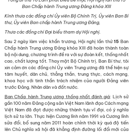
Ban Chấp hành Trung ương Đảng khóa XIII
Kính t
hưa các đồng chí Ủy viên
Bộ Chính Trị, Ủy viên Ban Bí
thư, Ủy viên Ban chấp hành
Trung ương
Đảng,
Thưa
các đồng chí Đại biểu tham dự Hội nghị.
Sau 2 ngày làm việc khẩn trương, Hội nghị lần thứ
1
5
Ban
Chấp hành Trung ương Đảng khóa XIII đã hoàn thành toàn
bộ nội dung, chương trình đề ra với sự đoàn kết, thống nhất
cao, chất lượng tốt. Thay mặt Bộ Chính trị, Ban Bí thư, tôi
xin cảm ơn các đồng chí Ủy viên Trung ương đã thể hiện sự
tâm huyết, dân chủ, thẳng thắn, trung thực, cách mạng,
khoa học với tinh thần trách nhiệm của người Đảng viên
trước Đảng, Nhân dân và đất nước.
Ban
C
hấp hành Trung ương thống nhất đánh giá
: Lịch sử
gần 100 năm Đảng cộng sản Việt Nam lãnh đạo Cách mạng
Việt Nam đã đạt được những thành tựu vĩ đại, có ý nghĩa
lịch sử to lớn. Thực hiện Cương lĩnh năm 1991 và Cương lĩnh
sửa đổi, bổ sung năm 2011 hoàn chỉnh thời kỳ quá độ tiến
lên Chủ nghĩa xã hội đã khẳng định đường lối đổi mới của