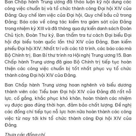
Ban Chấp hành Trung ương đã thảo luận kỹ nội dung các
công việc chuẩn bị và tổ chức thành công Đại hội XIV của
Đảng: Quy chế làm việc của Đại hội, Quy chế bầu cử trong
Đảng; Báo cáo về công tác kiểm tra giám sát của Đảng
trong nhiệm kỳ XIII và đã thông qua dự kiến danh sách Đoàn
Chủ tịch, Đoàn Thư ký, Ban thẩm tra tư cách Đại biểu Đại
hội đại biểu toàn quốc lần thứ XIV của Đảng, Ban kiểm
phiếu Đại hội XIV; Nhất trí với các tờ trình, các báo cáo mà
Bộ Chính trị, Ban Bí thư trình ra Hội nghị Trung ương 15. Ban
Chấp hành Trung ương đã giao Bộ Chính trị tiếp tục hoàn
thiện các công việc chuẩn bị tốt nhất phục vụ tổ chức
thành công Đại hội XIV của Đảng.
Ban Chấp hành Trung ương hoan nghênh và biểu dương
thành viên các Tiểu ban Đại hội XIV của Đảng đã rất nỗ
lực, cố gắng, khắc phục khó khăn, hoàn thành các nhiệm
vụ được giao đúng thời hạn, đảm bảo chất lượng. Đề nghị
các đồng chí tiếp tục nỗ lực hơn nữa hoàn thành các công
việc từ nay tới khi tổ chức thành công Đại hội XIV của
Đảng.
Thưa các đồng chí,