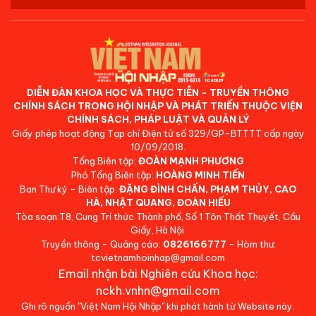
DIỄN ĐÀN KHOA HỌC VÀ THỰC TIỄN - TRUYỀN THÔNG
CHÍNH SÁCH TRONG HỘI NHẬP VÀ PHÁT TRIỂN THUỘC VIỆN
CHÍNH SÁCH, PHÁP LUẬT VÀ QUẢN LÝ
Giấy phép hoạt động Tạp chí Điện tử số 329/GP-BTTTT cấp ngày
10/09/2018.
Tổng Biên tập:
ĐOÀN MẠNH PHƯƠNG
Phó Tổng Biên tập:
HOÀNG MINH TIẾN
Ban Thư ký - Biên tập:
ĐẶNG ĐÌNH CHẤN, PHẠM THỦY, CAO
HÀ, NHẬT QUANG, ĐOÀN HIẾU
Tòa soạn:T8, Cung Trí thức Thành phố, Số 1 Tôn Thất Thuyết, Cầu
Giấy, Hà Nội.
Truyền thông - Quảng cáo:
0826166777
- Hòm thư:
tcvietnamhoinhap@gmail.com
Email nhận bài Nghiên cứu Khoa học:
nckh.vnhn@gmail.com
Ghi rõ nguồn "Việt Nam Hội Nhập" khi phát hành từ Website này.