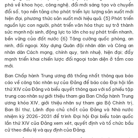
phá về khoa học, công nghệ, đổi mới sáng tạo và chuyển
đổi số, tạo nền tảng cho phát triển lực lượng sản xuất mới
hiện đại, phương thức sản xuất mới hiệu quả. (5) Phát triển
nguồn lực con người, phát triển văn hóa thực sự trở thành
sức mạnh nội sinh, động lực to lớn cho sự phát triển nhanh,
bền vững của đất nước (6) Tăng cường quốc phòng, an
ninh, đối ngoại. Xây dựng Quân đội nhân dân và Công an
nhân dân Cách mạng, chính quy, tinh nhuệ, hiện đại; đẩy
mạnh triển khai chiến lược đối ngoại toàn diện ở tầm cao
mới.
Ban Chấp hành Trung ương đã thống nhất thông qua báo
cáo về công tác nhân sự của Đảng để báo cáo Đại hội lần
thứ XIV của Đảng và biểu quyết thông qua với số phiếu tập
trung cao nhân sự giới thiệu tham gia Ban Chấp hành Trung
ương khóa XIV, giới thiệu nhân sự tham gia Bộ Chính trị,
Ban Bí thư, Lãnh đạo chủ chốt của Đảng và Nhà nước
nhiệm kỳ 2026-2031 để trình Đại hội Đại biểu toàn quốc
lần thứ XIV của Đảng xem xét, quyết định và tổ chức bầu
cử theo điều lệ và quy định của Đảng.