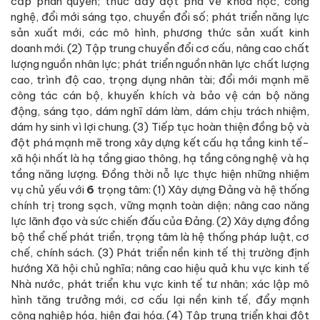
cấp phân quyền; thúc đẩy đột phá về khoa học, công
nghệ, đổi mới sáng tạo, chuyển đổi số; phát triển năng lực
sản xuất mới, các mô hình, phương thức sản xuất kinh
doanh mới. (2) Tập trung chuyển đổi cơ cấu, nâng cao chất
lượng nguồn nhân lực; phát triển nguồn nhân lực chất lượng
cao, trình độ cao, trọng dụng nhân tài; đổi mới mạnh mẽ
công tác cán bộ, khuyến khích và bảo vệ cán bộ năng
động, sáng tạo, dám nghĩ dám làm, dám chịu trách nhiệm,
dám hy sinh vì lợi chung. (3) Tiếp tục hoàn thiện đồng bộ và
đột phá mạnh mẽ trong xây dựng kết cấu hạ tầng kinh tế-
xã hội nhất là hạ tầng giao thông, hạ tầng công nghệ và hạ
tầng năng lượng. Đồng thời nỗ lực thực hiện những nhiệm
vụ chủ yếu với
6
trọng tâm: (1) Xây dựng Đảng và hệ thống
chính trị trong sạch, vững mạnh toàn diện; nâng cao năng
lực lãnh đạo và sức chiến đấu của Đảng. (2) Xây dựng đồng
bộ thể chế phát triển, trọng tâm là hệ thống pháp luật, cơ
chế, chính sách. (3) Phát triển nền kinh tế thị trường định
hướng Xã hội chủ nghĩa; nâng cao hiệu quả khu vực kinh tế
Nhà nước, phát triển khu vực kinh tế tư nhân; xác lập mô
hình tăng trưởng mới, cơ cấu lại nền kinh tế, đẩy mạnh
công nghiệp hóa, hiện đại hóa. (4) Tập trung triển khai đột