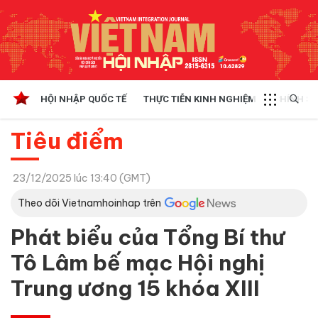
HỘI NHẬP QUỐC TẾ
THỰC TIỄN KINH NGHIỆM
CHÍNH SÁ
Tiêu điểm
23/12/2025 lúc 13:40 (GMT)
Theo dõi Vietnamhoinhap trên
Phát biểu của Tổng Bí thư
Tô Lâm bế mạc Hội nghị
Trung ương 15 khóa XIII