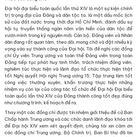
Đại hội đại biểu toàn quốc lần thứ XIV là một sự kiện chính
trị trọng đại của Đảng và dân tộc ta, là một dấu mốc lịch
sử của đất nước trong thời đại Hồ Chí Minh, đánh dấu sự
hội tụ truyền thống ngàn năm văn hiến của dân tộc để
vươn mình trong kỷ nguyên mới. Cán bộ, Đảng viên và Nhân
dân đang rất quan tâm, theo dõi, mong chờ và đặt nhiều kỳ
vọng vào sự thành công của Đại hội. Tôi đề nghị các đồng
chí Ủy viên Trung ương và toàn thể Đảng viên trong toàn
Đảng tiếp tục phát huy tinh thần, trách nhiệm đảng viên,
nghiêm túc thực hiện và lãnh đạo tổ chức thực hiện thật
tốt Nghị quyết Hội nghị Trung ương 15; Tập trung làm tốt
công việc thường xuyên, khẩn trương thực hiện những
nhiệm vụ còn lại của công tác tổ chức để Đại hội Đại biểu
toàn quốc lần thứ XIV của Đảng thành công tốt đẹp đúng
như chương trình, kế hoạch đề ra.
Thay mặt các đồng chí được tín nhiệm giới thiệu đề cử Ban
Chấp hành Trung ương và các chức danh lãnh đạo khóa tới
để Đại hội XIV xem xét quyết định, chúng tôi xin cảm ơn
các đồng chí Trung ương, Bộ Chính trị, Ban Bí thư đã tin