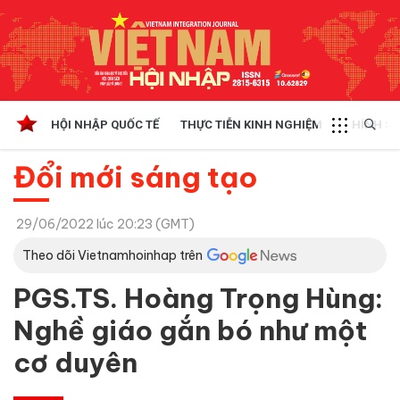
HỘI NHẬP QUỐC TẾ
THỰC TIỄN KINH NGHIỆM
CHÍNH SÁ
Đổi mới sáng tạo
29/06/2022 lúc 20:23 (GMT)
Theo dõi Vietnamhoinhap trên
PGS.TS. Hoàng Trọng Hùng:
Nghề giáo gắn bó như một
cơ duyên