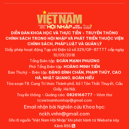
DIỄN ĐÀN KHOA HỌC VÀ THỰC TIỄN - TRUYỀN THÔNG
CHÍNH SÁCH TRONG HỘI NHẬP VÀ PHÁT TRIỂN THUỘC VIỆN
CHÍNH SÁCH, PHÁP LUẬT VÀ QUẢN LÝ
Giấy phép hoạt động Tạp chí Điện tử số 329/GP-BTTTT cấp ngày
10/09/2018.
Tổng Biên tập:
ĐOÀN MẠNH PHƯƠNG
Phó Tổng Biên tập:
HOÀNG MINH TIẾN
Ban Thư ký - Biên tập:
ĐẶNG ĐÌNH CHẤN, PHẠM THỦY, CAO
HÀ, NHẬT QUANG, ĐOÀN HIẾU
Tòa soạn:T8, Cung Trí thức Thành phố, Số 1 Tôn Thất Thuyết, Cầu
Giấy, Hà Nội.
Truyền thông - Quảng cáo:
0826166777
- Hòm thư:
tcvietnamhoinhap@gmail.com
Email nhận bài Nghiên cứu Khoa học:
nckh.vnhn@gmail.com
Ghi rõ nguồn "Việt Nam Hội Nhập" khi phát hành từ Website này.
Kênh RSS