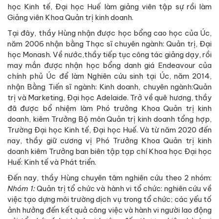
học Kinh tế, Đại học Huế làm giảng viên tập sự rồi làm
Giảng viên Khoa Quản trị kinh doanh.
Tại đây, thầy Hùng nhận được học bổng cao học của Úc,
năm 2006 nhận bằng Thạc sĩ chuyên ngành: Quản trị, Đại
học Monash. Về nước,thầy tiếp tục công tác giảng dạy, rồi
may mắn được nhận học bổng danh giá Endeavour của
chính phủ Úc để làm Nghiên cứu sinh tại Úc, năm 2014,
nhận Bằng Tiến sĩ ngành: Kinh doanh, chuyên ngành:Quản
trị và Marketing, Đại học Adelaide. Trở về quê hương, thầy
đã được bổ nhiệm làm Phó trưởng Khoa Quản trị kinh
doanh, kiêm Trưởng Bộ môn Quản trị kinh doanh tổng hợp,
Trường Đại học Kinh tế, Đại học Huế. Và từ năm 2020 đến
nay, thầy giữ cương vị Phó Trưởng Khoa Quản trị kinh
doanh kiêm Trưởng ban biên tập tạp chí Khoa học Đại học
Huế: Kinh tế và Phát triển.
Đến nay, thầy Hùng chuyên tâm nghiên cứu theo 2 nhóm:
Nhóm 1:
Quản trị tổ chức và hành vi tổ chức: nghiên cứu về
việc tạo dựng môi trường dịch vụ trong tổ chức; các yếu tố
ảnh hưởng đến kết quả công việc và hành vi người lao động