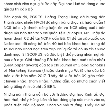
nhóm sinh viên đạt giải Ba cấp Đại học Huế và đang được
gửi dự thi cấp Bộ.
Bên cạnh đó, PGS.TS. Hoàng Trọng Hùng đã hướng dẫn
thành công nhiều HVCH đã nhận bằng thạc sĩ, hướng dẫn 1
NCS bảo vệ thành công luận án và NCS cũng xuất bản
được bài báo trên tạp chí quốc tế ISI/Scopus, Q2. Thầy đã
hoàn thành 02 đề tài NCKH cấp Bộ, 01 đề tài cấp quốc gia
Nafosted; đã công bố trên 40 bài báo khoa học, trong đó
15 bài báo khoa học trên tạp chí quốc tế có uy tín thuộc
danh mục ISI, SCOPUS, và đặc biệt thầy cùng nhóm nghiên
cứu đã đạt Giải thưởng Bài báo khoa học xuất sắc nhất
(Best paper award) của tạp chí Journal of Global Scholars
of Marketing Science (thuộc danh mục WoS) cho các bài
báo xuất bản năm 2017. Thầy đã xuất bản 09 giáo trình,
chuyên khảo, tham khảo, hướng dẫn, có những cuốn viết
bằng tiếng Anh có chỉ số ISBN.
Những năm tháng gắn bó với Trường Đại học Kinh tế, Đại
học Huế, thầy Hùng luôn nỗ lực đóng góp sức mình vào sự
phát triển của Bộ môn, Khoa và nhà trường. Thầy đã hỗ