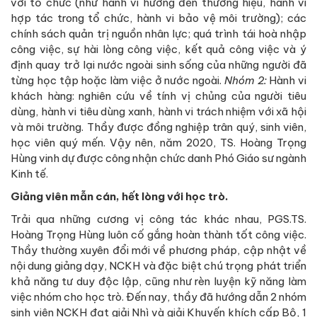
với tổ chức (như hành vi hướng đến thương hiệu, hành vi
hợp tác trong tổ chức, hành vi bảo vệ môi trường); các
chính sách quản trị nguồn nhân lực; quá trình tái hoà nhập
công việc, sự hài lòng công việc, kết quả công việc và ý
định quay trở lại nước ngoài sinh sống của những người đã
từng học tập hoặc làm việc ở nước ngoài.
Nhóm 2:
Hành vi
khách hàng: nghiên cứu về tính vị chủng của người tiêu
dùng, hành vi tiêu dùng xanh, hành vi trách nhiệm với xã hội
và môi trường. Thầy được đồng nghiệp trân quý, sinh viên,
học viên quý mến. Vậy nên, năm 2020, TS. Hoàng Trọng
Hùng vinh dự được công nhận chức danh Phó Giáo sư ngành
Kinh tế.
Giảng viên mẫn cán, hết lòng với học trò.
Trải qua những cương vị công tác khác nhau, PGS.TS.
Hoàng Trọng Hùng luôn cố gắng hoàn thành tốt công việc.
Thầy thường xuyên đổi mới về phương pháp, cập nhật về
nội dung giảng dạy, NCKH và đặc biệt chú trọng phát triển
khả năng tư duy độc lập, cũng như rèn luyện kỹ năng làm
việc nhóm cho học trò. Đến nay, thầy đã hướng dẫn 2 nhóm
sinh viên NCKH đạt giải Nhì và giải Khuyến khích cấp Bộ, 1