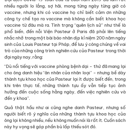
nhiều người lo lắng, sợ hãi, mong từng ngày từng giờ có
vaccine, nhưng khi có vaccine họ chỉ biết cảm ơn những
công ty chế tạo ra vaccine mà không cần biết khoa học
vaccine từ đâu mà ra. Tình trạng “quên lịch sử” như thế là
phổ biến, đến nỗi Viện Pasteur ở Paris đã phải lên tiếng
nhắc nhở trong một bài báo nhân dịp kỉ niệm 200 năm ngày
sinh của Louis Pasteur tại Pháp, để lưu ý công chúng về vai
trò của những công trình nghiên cứu của Pasteur trong thời
đại ngày nay, rằng:
“Dù nổi tiếng với vaccine phòng bệnh dại - thứ đã mang lại
cho ông danh hiệu “ân nhân của nhân loại” - nhưng bề dày
thành tựu khoa học của Pasteur lại ít được biết đến, trong
khi trên thực tế, những thành tựu ấy vẫn tiếp tục ảnh
hưởng đến cuộc sống hằng ngày, đến việc nghiên cứu và
đến y khoa”.
Quả thật hầu như ai cũng nghe danh Pasteur, nhưng số
người biết rõ ý nghĩa của những thành tựu khoa học của
ông lại không nhiều, nếu không muốn nói là rất ít. Cuốn sách
này hy vọng sẽ góp phần bù lấp thiếu sót đó.