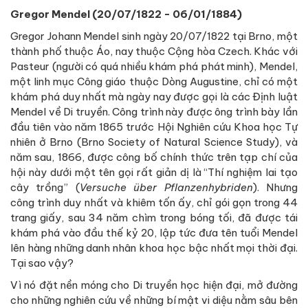
Gregor Mendel (20/07/1822 - 06/01/1884)
Gregor Johann Mendel sinh ngày 20/07/1822 tại Brno, một
thành phố thuộc Áo, nay thuộc Cộng hòa Czech. Khác với
Pasteur (người có quá nhiều khám phá phát minh), Mendel,
một linh mục Công giáo thuộc Dòng Augustine, chỉ có một
khám phá duy nhất mà ngày nay được gọi là các Định luật
Mendel về Di truyền. Công trình này được ông trình bày lần
đầu tiên vào năm 1865 trước Hội Nghiên cứu Khoa học Tự
nhiên ở Brno (Brno Society of Natural Science Study), và
năm sau, 1866, được công bố chính thức trên tạp chí của
hội này dưới một tên gọi rất giản dị là “Thí nghiệm lai tạo
cây trồng” (
Versuche über Pflanzenhybriden
). Nhưng
công trình duy nhất và khiêm tốn ấy, chỉ gói gọn trong 44
trang giấy, sau 34 năm chìm trong bóng tối, đã được tái
khám phá vào đầu thế kỷ 20, lập tức đưa tên tuổi Mendel
lên hàng những danh nhân khoa học bậc nhất mọi thời đại.
Tại sao vậy?
Vì nó đặt nền móng cho Di truyền học hiện đại, mở đường
cho những nghiên cứu về những bí mật vi diệu nằm sâu bên