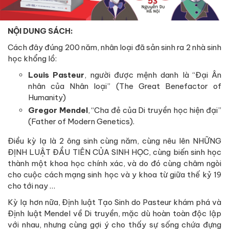
NỘI DUNG SÁCH:
Cách đây đúng 200 năm, nhân loại đã sản sinh ra 2 nhà sinh
học khổng lồ:
Louis Pasteur
, người được mệnh danh là “Đại Ân
nhân của Nhân loại” (The Great Benefactor of
Humanity)
Gregor Mendel
, “Cha đẻ của Di truyền học hiện đại”
(Father of Modern Genetics).
Điều kỳ lạ là 2 ông sinh cùng năm, cùng nêu lên NHỮNG
ĐỊNH LUẬT ĐẦU TIÊN CỦA SINH HỌC, cùng biến sinh học
thành một khoa học chính xác, và do đó cùng châm ngòi
cho cuộc cách mạng sinh học và y khoa từ giữa thế kỷ 19
cho tới nay …
Kỳ lạ hơn nữa, Định luật Tạo Sinh do Pasteur khám phá và
Định luật Mendel về Di truyền, mặc dù hoàn toàn độc lập
với nhau, nhưng cùng gợi ý cho thấy sự sống chứa đựng