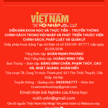
DIỄN ĐÀN KHOA HỌC VÀ THỰC TIỄN - TRUYỀN THÔNG
CHÍNH SÁCH TRONG HỘI NHẬP VÀ PHÁT TRIỂN THUỘC VIỆN
CHÍNH SÁCH, PHÁP LUẬT VÀ QUẢN LÝ
Giấy phép hoạt động Tạp chí Điện tử số 329/GP-BTTTT cấp ngày
10/09/2018.
Tổng Biên tập:
ĐOÀN MẠNH PHƯƠNG
Phó Tổng Biên tập:
HOÀNG MINH TIẾN
Ban Thư ký - Biên tập:
ĐẶNG ĐÌNH CHẤN, PHẠM THỦY, CAO
HÀ, NHẬT QUANG, ĐOÀN HIẾU
Tòa soạn:T8, Cung Trí thức Thành phố, Số 1 Tôn Thất Thuyết, Cầu
Giấy, Hà Nội.
Truyền thông - Quảng cáo:
0826166777
- Hòm thư:
tcvietnamhoinhap@gmail.com
Email nhận bài Nghiên cứu Khoa học:
nckh.vnhn@gmail.com
Ghi rõ nguồn "Việt Nam Hội Nhập" khi phát hành từ Website này.