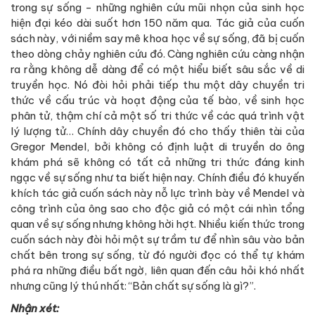
trong sự sống - những nghiên cứu mũi nhọn của sinh học
hiện đại kéo dài suốt hơn 150 năm qua. Tác giả của cuốn
sách này, với niềm say mê khoa học về sự sống, đã bị cuốn
theo dòng chảy nghiên cứu đó. Càng nghiên cứu càng nhận
ra rằng không dễ dàng để có một hiểu biết sâu sắc về di
truyền học. Nó đòi hỏi phải tiếp thu một dây chuyền tri
thức về cấu trúc và hoạt động của tế bào, về sinh học
phân tử, thậm chí cả một số tri thức về các quá trình vật
lý lượng tử… Chính dây chuyền đó cho thấy thiên tài của
Gregor Mendel, bởi không có định luật di truyền do ông
khám phá sẽ không có tất cả những tri thức đáng kinh
ngạc về sự sống như ta biết hiện nay. Chính điều đó khuyến
khích tác giả cuốn sách này nỗ lực trình bày về Mendel và
công trình của ông sao cho độc giả có một cái nhìn tổng
quan về sự sống nhưng không hời hợt. Nhiều kiến thức trong
cuốn sách này đòi hỏi một sự trầm tư để nhìn sâu vào bản
chất bên trong sự sống, từ đó người đọc có thể tự khám
phá ra những điều bất ngờ, liên quan đến câu hỏi khó nhất
nhưng cũng lý thú nhất: “Bản chất sự sống là gì?”.
Nhận xét: