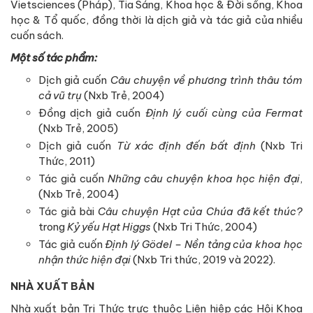
Vietsciences (Pháp), Tia Sáng, Khoa học & Đời sống, Khoa
học & Tổ quốc, đồng thời là dịch giả và tác giả của nhiều
cuốn sách.
Một số tác phẩm:
Dịch giả cuốn
Câu chuyện về phương trình thâu tóm
cả vũ trụ
(Nxb Trẻ, 2004)
Đồng dịch giả cuốn
Định lý cuối cùng của Fermat
(Nxb Trẻ, 2005)
Dịch giả cuốn
Từ xác định đến bất định
(Nxb Tri
Thức, 2011)
Tác giả cuốn
Những câu chuyện khoa học hiện đại
,
(Nxb Trẻ, 2004)
Tác giả bài
Câu chuyện Hạt của Chúa đã kết thúc?
trong
Kỷ yếu Hạt Higgs
(Nxb Tri Thức, 2004)
Tác giả cuốn
Định lý Gödel – Nền tảng của khoa học
nhận thức hiện đại
(Nxb Tri thức, 2019 và 2022).
NHÀ XUẤT BẢN
Nhà xuất bản Tri Thức trực thuộc Liên hiệp các Hội Khoa