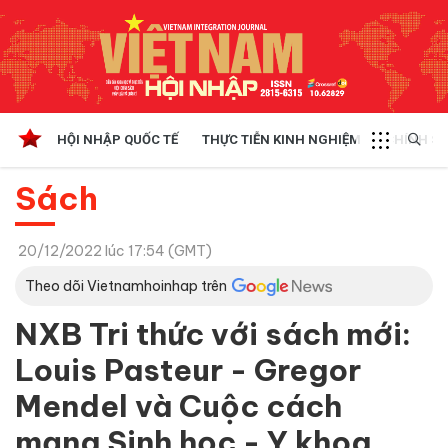
HỘI NHẬP QUỐC TẾ
THỰC TIỄN KINH NGHIỆM
CHÍNH SÁ
Sách
20/12/2022 lúc 17:54 (GMT)
Theo dõi Vietnamhoinhap trên
NXB Tri thức với sách mới:
Louis Pasteur - Gregor
Mendel và Cuộc cách
mạng Sinh học - Y khoa