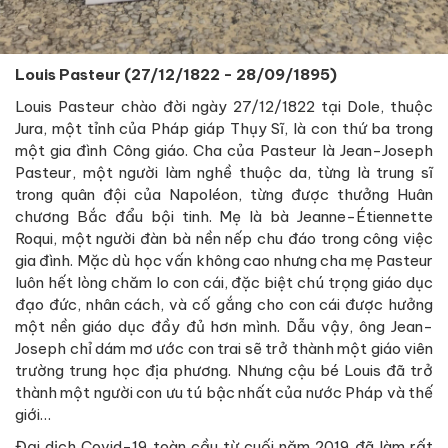
Louis Pasteur (27/12/1822 - 28/09/1895)
Louis Pasteur chào đời ngày 27/12/1822 tại Dole, thuộc
Jura, một tỉnh của Pháp giáp Thụy Sĩ, là con thứ ba trong
một gia đình Công giáo. Cha của Pasteur là Jean-Joseph
Pasteur, một người làm nghề thuộc da, từng là trung sĩ
trong quân đội của Napoléon, từng được thưởng Huân
chương Bắc đẩu bội tinh. Mẹ là bà Jeanne-Étiennette
Roqui, một người đàn bà nền nếp chu đáo trong công việc
gia đình. Mặc dù học vấn không cao nhưng cha mẹ Pasteur
luôn hết lòng chăm lo con cái, đặc biệt chú trọng giáo dục
đạo đức, nhân cách, và cố gắng cho con cái được hưởng
một nền giáo dục đầy đủ hơn mình. Dẫu vậy, ông Jean-
Joseph chỉ dám mơ ước con trai sẽ trở thành một giáo viên
trường trung học địa phương. Nhưng cậu bé Louis đã trở
thành một người con ưu tú bậc nhất của nước Pháp và thế
giới…
Đại dịch Covid-19 toàn cầu từ cuối năm 2019 đã làm rất