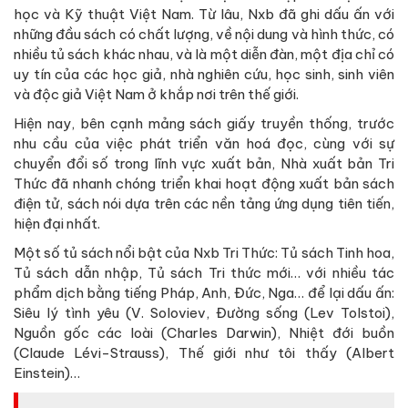
học và Kỹ thuật Việt Nam. Từ lâu, Nxb đã ghi dấu ấn với
những đầu sách có chất lượng, về nội dung và hình thức, có
nhiều tủ sách khác nhau, và là một diễn đàn, một địa chỉ có
uy tín của các học giả, nhà nghiên cứu, học sinh, sinh viên
và độc giả Việt Nam ở khắp nơi trên thế giới.
Hiện nay, bên cạnh mảng sách giấy truyền thống, trước
nhu cầu của việc phát triển văn hoá đọc, cùng với sự
chuyển đổi số trong lĩnh vực xuất bản, Nhà xuất bản Tri
Thức đã nhanh chóng triển khai hoạt động xuất bản sách
điện tử, sách nói dựa trên các nền tảng ứng dụng tiên tiến,
hiện đại nhất.
Một số tủ sách nổi bật của Nxb Tri Thức: Tủ sách Tinh hoa,
Tủ sách dẫn nhập, Tủ sách Tri thức mới… với nhiều tác
phẩm dịch bằng tiếng Pháp, Anh, Đức, Nga… để lại dấu ấn:
Siêu lý tình yêu (V. Soloviev, Đường sống (Lev Tolstoi),
Nguồn gốc các loài (Charles Darwin), Nhiệt đới buồn
(Claude Lévi-Strauss), Thế giới như tôi thấy (Albert
Einstein)…