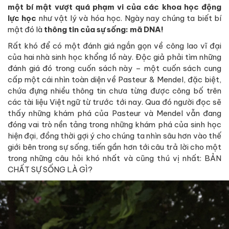
một bí mật vượt quá phạm vi của các khoa học động
lực học
như vật lý và hóa học. Ngày nay chúng ta biết bí
mật đó là
thông tin của sự sống: mã DNA!
Rất khó để có một đánh giá ngắn gọn về công lao vĩ đại
của hai nhà sinh học khổng lồ này. Độc giả phải tìm những
đánh giá đó trong cuốn sách này – một cuốn sách cung
cấp một cái nhìn toàn diện về Pasteur & Mendel, đặc biệt,
chứa đựng nhiều thông tin chưa từng được công bố trên
các tài liệu Việt ngữ từ trước tới nay. Qua đó người đọc sẽ
thấy những khám phá của Pasteur và Mendel vẫn đang
đóng vai trò nền tảng trong những khám phá của sinh học
hiện đại, đồng thời gợi ý cho chúng ta nhìn sâu hơn vào thế
giới bên trong sự sống, tiến gần hơn tới câu trả lời cho một
trong những câu hỏi khó nhất và cũng thú vị nhất: BẢN
CHẤT SỰ SỐNG LÀ GÌ?