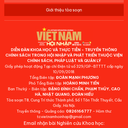
Giới thiệu tòa soạn
DIỄN ĐÀN KHOA HỌC VÀ THỰC TIỄN - TRUYỀN THÔNG
CHÍNH SÁCH TRONG HỘI NHẬP VÀ PHÁT TRIỂN THUỘC VIỆN
CHÍNH SÁCH, PHÁP LUẬT VÀ QUẢN LÝ
Giấy phép hoạt động Tạp chí Điện tử số 329/GP-BTTTT cấp ngày
10/09/2018.
Tổng Biên tập:
ĐOÀN MẠNH PHƯƠNG
Phó Tổng Biên tập:
HOÀNG MINH TIẾN
Ban Thư ký - Biên tập:
ĐẶNG ĐÌNH CHẤN, PHẠM THỦY, CAO
HÀ, NHẬT QUANG, ĐOÀN HIẾU
Tòa soạn:T8, Cung Trí thức Thành phố, Số 1 Tôn Thất Thuyết, Cầu
Giấy, Hà Nội.
Truyền thông - Quảng cáo:
0826166777
- Hòm thư:
tcvietnamhoinhap@gmail.com
Email nhận bài Nghiên cứu Khoa học: