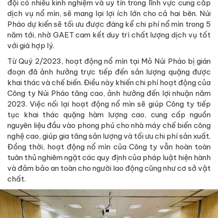
đội có nhiều kinh nghiệm và uy tín trong lĩnh vực cung cấp
dịch vụ nổ mìn, sẽ mang lại lợi ích lớn cho cả hai bên. Núi
Pháo dự kiến sẽ tối ưu được đáng kể chi phí nổ mìn trong 5
năm tới, nhờ GAET cam kết duy trì chất lượng dịch vụ tốt
với giá hợp lý.
Từ Quý 2/2023, hoạt động nổ mìn tại Mỏ Núi Pháo bị gián
đoạn đã ảnh hưởng trực tiếp đến sản lượng quặng được
khai thác và chế biến. Điều này khiến chi phí hoạt động của
Công ty Núi Pháo tăng cao, ảnh hưởng đến lợi nhuận năm
2023. Việc nối lại hoạt động nổ mìn sẽ giúp Công ty tiếp
tục khai thác quặng hàm lượng cao, cung cấp nguồn
nguyên liệu đầu vào phong phú cho nhà máy chế biến công
nghệ cao, giúp gia tăng sản lượng và tối ưu chi phí sản xuất.
Đồng thời, hoạt động nổ mìn của Công ty vẫn hoàn toàn
tuân thủ nghiêm ngặt các quy định của pháp luật hiện hành
và đảm bảo an toàn cho người lao động cũng như cơ sở vật
chất.