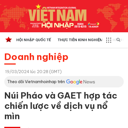
HỘI NHẬP QUỐC TẾ
THỰC TIỄN KINH NGHIỆM
CHÍNH SÁ
Doanh nghiệp
19/03/2024 lúc 20:28 (GMT)
Theo dõi Vietnamhoinhap trên
Núi Pháo và GAET hợp tác
chiến lược về dịch vụ nổ
mìn