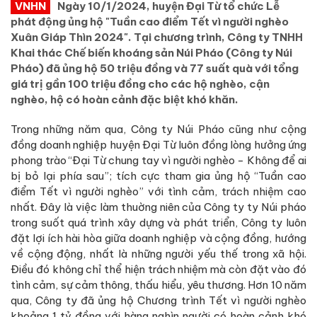
VNHN
Ngày 10/1/2024, huyện Đại Từ tổ chức Lễ
phát động ủng hộ "Tuần cao điểm Tết vì người nghèo
Xuân Giáp Thìn 2024". Tại chương trình, Công ty TNHH
Khai thác Chế biến khoáng sản Núi Pháo (Công ty Núi
Pháo) đã ủng hộ 50 triệu đồng và 77 suất quà với tổng
giá trị gần 100 triệu đồng cho các hộ nghèo, cận
nghèo, hộ có hoàn cảnh đặc biệt khó khăn.
Trong những năm qua, Công ty Núi Pháo cũng như cộng
đồng doanh nghiệp huyện Đại Từ luôn đồng lòng hưởng ứng
phong trào “Đại Từ chung tay vì người nghèo - Không để ai
bị bỏ lại phía sau”; tích cực tham gia ủng hộ “Tuần cao
điểm Tết vì người nghèo” với tình cảm, trách nhiệm cao
nhất. Đây là việc làm thuờng niên của Công ty ty Núi pháo
trong suốt quá trình xây dựng và phát triển, Công ty luôn
đặt lợi ích hài hòa giữa doanh nghiệp và cộng đồng, hướng
về cộng động, nhất là những người yếu thế trong xã hội.
Điều đó không chỉ thể hiện trách nhiệm mà còn đặt vào đó
tình cảm, sự cảm thông, thấu hiểu, yêu thương. Hơn 10 năm
qua, Công ty đã ủng hộ Chương trình Tết vì người nghèo
khoảng 1 tỷ đồng với hàng nghìn người có hoàn cảnh khó