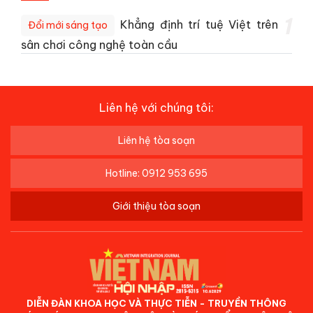
1
Khẳng định trí tuệ Việt trên
Đổi mới sáng tạo
sân chơi công nghệ toàn cầu
Liên hệ với chúng tôi:
Liên hệ tòa soạn
Hotline: 0912 953 695
Giới thiệu tòa soạn
DIỄN ĐÀN KHOA HỌC VÀ THỰC TIỄN - TRUYỀN THÔNG