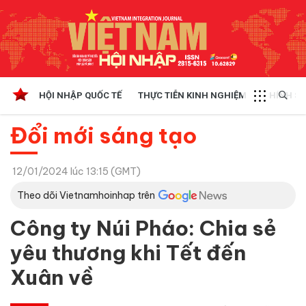
HỘI NHẬP QUỐC TẾ
THỰC TIỄN KINH NGHIỆM
CHÍNH SÁ
Đổi mới sáng tạo
12/01/2024 lúc 13:15 (GMT)
Theo dõi Vietnamhoinhap trên
Công ty Núi Pháo: Chia sẻ
yêu thương khi Tết đến
Xuân về