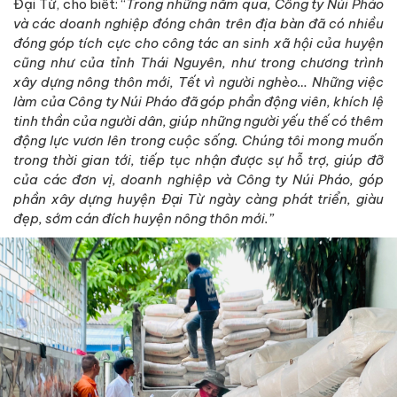
Đại Từ, cho biết: “
Trong những năm qua, Công ty Núi Pháo
và các doanh nghiệp đóng chân trên địa bàn đã có nhiều
đóng góp tích cực cho công tác an sinh xã hội của huyện
cũng như của tỉnh Thái Nguyên, như trong chương trình
xây dựng nông thôn mới, Tết vì người nghèo… Những việc
làm của Công ty Núi Pháo đã góp phần động viên, khích lệ
tinh thần của người dân, giúp những người yếu thế có thêm
động lực vươn lên trong cuộc sống. Chúng tôi mong muốn
trong thời gian tới, tiếp tục nhận được sự hỗ trợ, giúp đỡ
của các đơn vị, doanh nghiệp và Công ty Núi Pháo, góp
phần xây dựng huyện Đại Từ ngày càng phát triển, giàu
đẹp, sớm cán đích huyện nông thôn mới.”