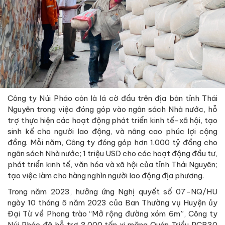
Công ty Núi Pháo còn là lá cờ đầu trên địa bàn tỉnh Thái
Nguyên trong việc đóng góp vào ngân sách Nhà nước, hỗ
trợ thực hiện các hoạt động phát triển kinh tế-xã hội, tạo
sinh kế cho người lao động, và nâng cao phúc lợi cộng
đồng. Mỗi năm, Công ty đóng góp hơn 1.000 tỷ đồng cho
ngân sách Nhà nước; 1 triệu USD cho các hoạt động đầu tư,
phát triển kinh tế, văn hóa và xã hội của tỉnh Thái Nguyên;
tạo việc làm cho hàng nghìn người lao động địa phương.
Trong năm 2023, hưởng ứng Nghị quyết số 07-NQ/HU
ngày 10 tháng 5 năm 2023 của Ban Thường vụ Huyện ủy
Đại Từ về Phong trào “Mở rộng đường xóm 6m”, Công ty
Núi Pháo đã hỗ trợ 3.000 tấn xi măng Quán Triều PCB30