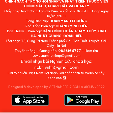
CHÍNH SÁCH TRONG HỘI NHẬP VÀ PHÁT TRIỂN THUỘC VIỆN
CHÍNH SÁCH, PHÁP LUẬT VÀ QUẢN LÝ
Giấy phép hoạt động Tạp chí Điện tử số 329/GP-BTTTT cấp ngày
10/09/2018.
Tổng Biên tập:
ĐOÀN MẠNH PHƯƠNG
Phó Tổng Biên tập:
HOÀNG MINH TIẾN
Ban Thư ký - Biên tập:
ĐẶNG ĐÌNH CHẤN, PHẠM THỦY, CAO
HÀ, NHẬT QUANG, ĐOÀN HIẾU
Tòa soạn:T8, Cung Trí thức Thành phố, Số 1 Tôn Thất Thuyết, Cầu
Giấy, Hà Nội.
Truyền thông - Quảng cáo:
0826166777
- Hòm thư:
tcvietnamhoinhap@gmail.com
Email nhận bài Nghiên cứu Khoa học:
nckh.vnhn@gmail.com
Ghi rõ nguồn "Việt Nam Hội Nhập" khi phát hành từ Website này.
Kênh RSS
Designed & developed by VIETNAMPEDIA.COM
©
AICMS v2022