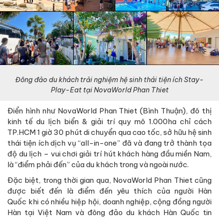
Đông đảo du khách trải nghiệm hệ sinh thái tiện ích Stay-
Play-Eat tại NovaWorld Phan Thiet
Điển hình như NovaWorld Phan Thiet (Bình Thuận), đô thị
kinh tế du lịch biển & giải trí quy mô 1.000ha chỉ cách
TP.HCM 1 giờ 30 phút di chuyển qua cao tốc, sở hữu hệ sinh
thái tiện ích dịch vụ “all-in-one” đã và đang trở thành tọa
độ du lịch – vui chơi giải trí hút khách hàng đầu miền Nam,
là “điểm phải đến” của du khách trong và ngoài nước.
Đặc biệt, trong thời gian qua, NovaWorld Phan Thiet cũng
được biết đến là điểm đến yêu thích của người Hàn
Quốc khi có nhiều hiệp hội, doanh nghiệp, cộng đồng người
Hàn tại Việt Nam và đông đảo du khách Hàn Quốc tin