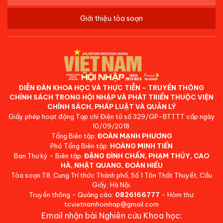
Giới thiệu tòa soạn
DIỄN ĐÀN KHOA HỌC VÀ THỰC TIỄN - TRUYỀN THÔNG
CHÍNH SÁCH TRONG HỘI NHẬP VÀ PHÁT TRIỂN THUỘC VIỆN
CHÍNH SÁCH, PHÁP LUẬT VÀ QUẢN LÝ
Giấy phép hoạt động Tạp chí Điện tử số 329/GP-BTTTT cấp ngày
10/09/2018.
Tổng Biên tập:
ĐOÀN MẠNH PHƯƠNG
Phó Tổng Biên tập:
HOÀNG MINH TIẾN
Ban Thư ký - Biên tập:
ĐẶNG ĐÌNH CHẤN, PHẠM THỦY, CAO
HÀ, NHẬT QUANG, ĐOÀN HIẾU
Tòa soạn:T8, Cung Trí thức Thành phố, Số 1 Tôn Thất Thuyết, Cầu
Giấy, Hà Nội.
Truyền thông - Quảng cáo:
0826166777
- Hòm thư:
tcvietnamhoinhap@gmail.com
Email nhận bài Nghiên cứu Khoa học: