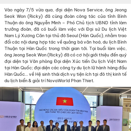
Vào ngày 7/5 vừa qua, đại diện Nova Service, ông Jeong
Seok Won (Ricky) đã cùng đoàn công tác của tỉnh Bình
Thuận do ông Nguyễn Minh – Phó Chủ tịch UBND tỉnh làm
trưởng đoàn, đã có buổi làm việc với Đại sứ Du lịch Việt
Nam Lý Xương Căn tại thủ đô Seoul (Hàn Quốc), nhằm trao
đổi các nội dung hợp tác về quảng bá văn hoá, du lịch Bình
Thuận tại Hàn Quốc trong thời gian tới. Tại buổi làm việc,
ông Jeong Seok Won (Ricky) đã có cơ hội giới thiệu đến quý
đại diện tại Văn phòng Đại diện Xúc tiến Du lịch Việt Nam
tại Hàn Quốc; đại diện các công ty du lịch lữ hành hàng đầu
Hàn Quốc… về Hệ sinh thái dịch vụ tiện ích tại đô thị kinh tế
du lịch biển & giải trí NovaWorld Phan Thiet.