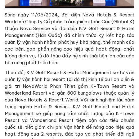
Sáng ngày 11/05/2024, đại diện Nova Hotels & Resort
World và Công ty Cổ phần Trải nghiệm Toàn Cầu (Global X)
thuộc Nova Service và đại diện K.V Golf Resort & Hotel
Management (Hàn Quốc) đã chính thức ký kết hợp tác
quản lý vận hành nhằm phát huy khả năng, thế mạnh của
các bên, góp phần nâng cao hiệu quả hoạt động, chất
lượng dịch vụ, từ đó thúc đẩy hệ sinh thái tiện ích của các
bên cùng phát triển hơn.
Theo đó, K.V Golf Resort & Hotel Management sẽ tư vấn
quản lý vận hành hai resort tại đô thị kinh tế du lịch biển &
giải trí NovaWorld Phan Thiet gồm K-Town Resort và
Wonderland Resort với gần 500 bungalows thuộc quản lý
của Nova Hotels & Resort World. Với kinh nghiệm lâu năm
trong ngành Hotel & Resort, K.V Golf Resort and Hotel
Management sẽ giúp nâng tầm chất lượng của K-Town
Resort và Wonderland Resort tiệm cận các tiêu chuẩn
quốc tế, tiết giảm chi phí vận hành để nâng cao hiệu quả
hoạt động của 2 resorts, đào tạo và phát triển đội ngũ