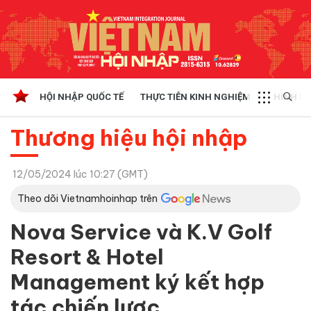
HỘI NHẬP QUỐC TẾ
THỰC TIỄN KINH NGHIỆM
CHÍNH SÁ
Thương hiệu hội nhập
12/05/2024 lúc 10:27 (GMT)
Theo dõi Vietnamhoinhap trên
Nova Service và K.V Golf
Resort & Hotel
Management ký kết hợp
tác chiến lược