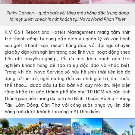
Pinky Garden – quán cafe với tông màu hồng đặc trưng đang
là một điểm check in hút khách tại NovaWorld Phan Thiet
K.V Golf Resort and Hotels Management mang tầm nhìn
trở thành công ty cung cấp dịch vụ quản lý và vận hành
sân golf, khách sạn, resort hàng đầu, với đội ngũ chuyên
gia dày dặn kinh nghiệm trong các lĩnh vực, hoạt động theo
tiêu chí chuyên nghiệp, tối ưu mọi khía cạnh của trải
nghiệm khách hàng để tạo ra sự độc đáo và khác biệt.
Trong khi đó, Nova Service sở hữu hệ sinh thái tiên ích đa
dạng từ lưu trú, nghỉ dưỡng đến vui chơi giải trí, ẩm thực,
thể thao,… được đầu tư bài bản với quy mô lớn, hiện diện
rộng khắp tại các thành phố lớn như TP.HCM và các tỉnh
thành giàu tiềm năng du lịch như Bình Thuận, Bà Rịa - Vũng
Tàu, Lâm Đồng, Cần Thơ với công suất phục vụ lên đến
hàng triệu lượt khách tại cùng một thời điểm.