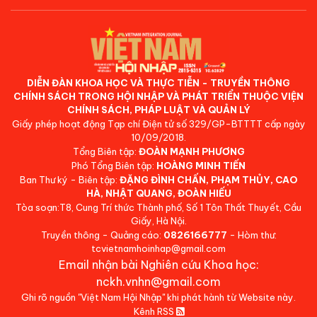
DIỄN ĐÀN KHOA HỌC VÀ THỰC TIỄN - TRUYỀN THÔNG
CHÍNH SÁCH TRONG HỘI NHẬP VÀ PHÁT TRIỂN THUỘC VIỆN
CHÍNH SÁCH, PHÁP LUẬT VÀ QUẢN LÝ
Giấy phép hoạt động Tạp chí Điện tử số 329/GP-BTTTT cấp ngày
10/09/2018.
Tổng Biên tập:
ĐOÀN MẠNH PHƯƠNG
Phó Tổng Biên tập:
HOÀNG MINH TIẾN
Ban Thư ký - Biên tập:
ĐẶNG ĐÌNH CHẤN, PHẠM THỦY, CAO
HÀ, NHẬT QUANG, ĐOÀN HIẾU
Tòa soạn:T8, Cung Trí thức Thành phố, Số 1 Tôn Thất Thuyết, Cầu
Giấy, Hà Nội.
Truyền thông - Quảng cáo:
0826166777
- Hòm thư:
tcvietnamhoinhap@gmail.com
Email nhận bài Nghiên cứu Khoa học:
nckh.vnhn@gmail.com
Ghi rõ nguồn "Việt Nam Hội Nhập" khi phát hành từ Website này.
Kênh RSS