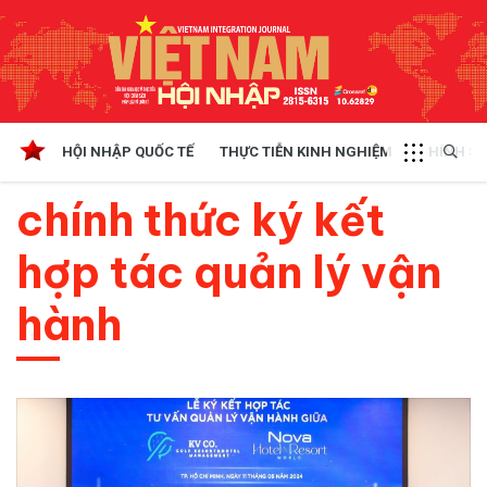
HỘI NHẬP QUỐC TẾ
THỰC TIỄN KINH NGHIỆM
CHÍNH SÁ
chính thức ký kết
hợp tác quản lý vận
hành