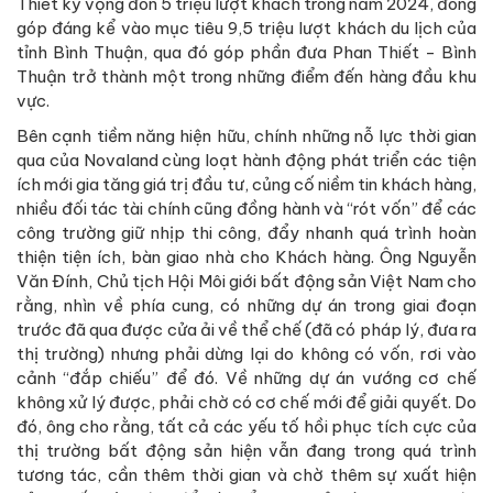
Thiet kỳ vọng đón 5 triệu lượt khách trong năm 2024, đóng
góp đáng kể vào mục tiêu 9,5 triệu lượt khách du lịch của
tỉnh Bình Thuận, qua đó góp phần đưa Phan Thiết - Bình
Thuận trở thành một trong những điểm đến hàng đầu khu
vực.
Bên cạnh tiềm năng hiện hữu, chính những nỗ lực thời gian
qua của Novaland cùng loạt hành động phát triển các tiện
ích mới gia tăng giá trị đầu tư, củng cố niềm tin khách hàng,
nhiều đối tác tài chính cũng đồng hành và “rót vốn” để các
công trường giữ nhịp thi công, đẩy nhanh quá trình hoàn
thiện tiện ích, bàn giao nhà cho Khách hàng. Ông Nguyễn
Văn Đính, Chủ tịch Hội Môi giới bất động sản Việt Nam cho
rằng, nhìn về phía cung, có những dự án trong giai đoạn
trước đã qua được cửa ải về thể chế (đã có pháp lý, đưa ra
thị trường) nhưng phải dừng lại do không có vốn, rơi vào
cảnh “đắp chiếu” để đó. Về những dự án vướng cơ chế
không xử lý được, phải chờ có cơ chế mới để giải quyết. Do
đó, ông cho rằng, tất cả các yếu tố hồi phục tích cực của
thị trường bất động sản hiện vẫn đang trong quá trình
tương tác, cần thêm thời gian và chờ thêm sự xuất hiện