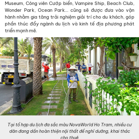
Museum, Công viên Cướp biển, Vampire Ship, Beach Club,
Wonder Park, Ocean Park… cũng sẽ được đưa vào vận
hành nhằm gia tăng trải nghiệm giải trí cho du khách, góp
phần thúc đẩy ngành du lịch và kinh tế địa phương phát
triển mạnh mẽ.
Tại tổ hợp du lịch đa sắc màu NovaWorld Ho Tram, nhiều cư
dân đang dần hoàn thiện nội thất để nghỉ dưỡng, khai thác
cho thuê