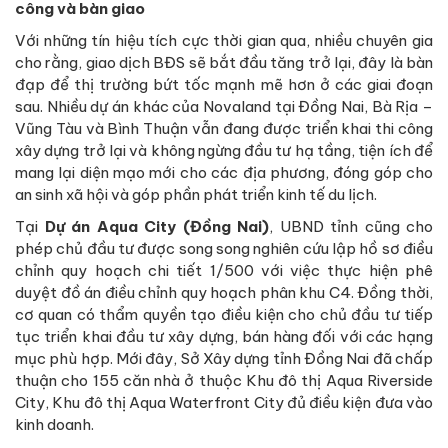
công và bàn giao
Với những tín hiệu tích cực thời gian qua, nhiều chuyên gia
cho rằng, giao dịch BĐS sẽ bắt đầu tăng trở lại, đây là bàn
đạp để thị trường bứt tốc mạnh mẽ hơn ở các giai đoạn
sau. Nhiều dự án khác của Novaland tại Đồng Nai, Bà Rịa –
Vũng Tàu và Bình Thuận vẫn đang được triển khai thi công
xây dựng trở lại và không ngừng đầu tư hạ tầng, tiện ích để
mang lại diện mạo mới cho các địa phương, đóng góp cho
an sinh xã hội và góp phần phát triển kinh tế du lịch.
Tại
Dự án Aqua City (Đồng Nai)
, UBND tỉnh cũng cho
phép chủ đầu tư được song song nghiên cứu lập hồ sơ điều
chỉnh quy hoạch chi tiết 1/500 với việc thực hiện phê
duyệt đồ án điều chỉnh quy hoạch phân khu C4. Đồng thời,
cơ quan có thẩm quyền tạo điều kiện cho chủ đầu tư tiếp
tục triển khai đầu tư xây dựng, bán hàng đối với các hạng
mục phù hợp. Mới đây, Sở Xây dựng tỉnh Đồng Nai đã chấp
thuận cho 155 căn nhà ở thuộc Khu đô thị Aqua Riverside
City, Khu đô thị Aqua Waterfront City đủ điều kiện đưa vào
kinh doanh.