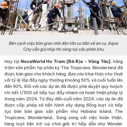
Bên cạnh việc bàn giao nhà đón tân cư dân về an cư, Aqua
City vẫn giữ nhịp thi công tại các phân khu
Hay tại
NovaWorld Ho Tram (Bà Rịa - Vũng Tàu)
, hàng
trăm sản phẩm tại phân kỳ The Tropicana, Wonderland đã
được bàn giao cho khách hàng, đưa vào khai thác cho thuê
với tỷ lệ lấp đầy ngày thường khoảng 50% và cuối tuần lên
đến 90%. Đối với các dự án đã được phê duyệt quy hoạch
chi tiết 1/500 sẽ tiếp tục đẩy nhanh và hoàn thiện pháp lý
trong năm 2024. Từ đây đến cuối năm 2024, các dự án đã
được cấp phép sẽ tiến hành xây dựng đồng loạt và tiếp
tục bàn bàn giao sản phẩm như Habana Island, The
Tropicana, Wonderland... Song song với việc hoàn thiện,
hàng loạt tiện ích vui chơi giải trí hấp dẫn như Wonder