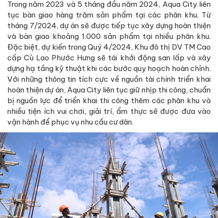
Trong năm 2023 và 5 tháng đầu năm 2024, Aqua City liên
tục bàn giao hàng trăm sản phẩm tại các phân khu. Từ
tháng 7/2024, dự án sẽ được tiếp tục xây dựng hoàn thiện
và bàn giao khoảng 1.000 sản phẩm tại nhiều phân khu.
Đặc biệt, dự kiến trong Quý 4/2024, Khu đô thị DV TM Cao
cấp Cù Lao Phước Hưng sẽ tái khởi động san lấp và xây
dựng hạ tầng kỹ thuật khi các bước quy hoạch hoàn chỉnh.
Với những thông tin tích cực về nguồn tài chính triển khai
hoàn thiện dự án, Aqua City liên tục giữ nhịp thi công, chuẩn
bị nguồn lực để triển khai thi công thêm các phân khu và
nhiều tiện ích vui chơi, giải trí, ẩm thực sẽ được đưa vào
vận hành để phục vụ nhu cầu cư dân.