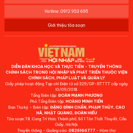
Hotline: 0912 953 695
Giới thiệu tòa soạn
DIỄN ĐÀN KHOA HỌC VÀ THỰC TIỄN - TRUYỀN THÔNG
CHÍNH SÁCH TRONG HỘI NHẬP VÀ PHÁT TRIỂN THUỘC VIỆN
CHÍNH SÁCH, PHÁP LUẬT VÀ QUẢN LÝ
Giấy phép hoạt động Tạp chí Điện tử số 329/GP-BTTTT cấp ngày
10/09/2018.
Tổng Biên tập:
ĐOÀN MẠNH PHƯƠNG
Phó Tổng Biên tập:
HOÀNG MINH TIẾN
Ban Thư ký - Biên tập:
ĐẶNG ĐÌNH CHẤN, PHẠM THỦY, CAO
HÀ, NHẬT QUANG, ĐOÀN HIẾU
Tòa soạn:T8, Cung Trí thức Thành phố, Số 1 Tôn Thất Thuyết, Cầu
Giấy, Hà Nội.
Truyền thông - Quảng cáo:
0826166777
- Hòm thư: