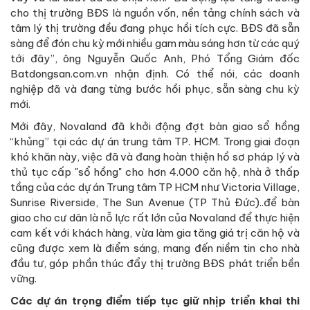
cho thị trường BĐS là nguồn vốn, nền tảng chính sách và
tâm lý thị trường đều đang phục hồi tích cực. BĐS đã sẵn
sàng để đón chu kỳ mới nhiều gam màu sáng hơn từ các quý
tới đây”, ông Nguyễn Quốc Anh, Phó Tổng Giám đốc
Batdongsan.com.vn nhận định. Có thể nói, các doanh
nghiệp đã và đang từng bước hồi phục, sẵn sàng chu kỳ
mới.
Mới đây, Novaland đã khởi động đợt bàn giao sổ hồng
“khủng” tại các dự án trung tâm TP. HCM. Trong giai đoạn
khó khăn này, việc đã và đang hoàn thiện hồ sơ pháp lý và
thủ tục cấp "sổ hồng" cho hơn 4.000 căn hộ, nhà ở thấp
tầng của các dự án Trung tâm TP HCM như Victoria Village,
Sunrise Riverside, The Sun Avenue (TP Thủ Đức)..để bàn
giao cho cư dân là nỗ lực rất lớn của Novaland để thực hiện
cam kết với khách hàng, vừa làm gia tăng giá trị căn hộ và
cũng được xem là điểm sáng, mang đến niềm tin cho nhà
đầu tư, góp phần thúc đẩy thị trường BĐS phát triển bền
vững.
Các dự án trọng điểm tiếp tục giữ nhịp triển khai thi