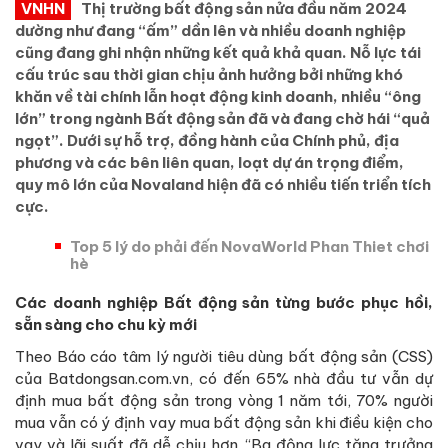
VNHN
Thị trường bất động sản nửa đầu năm 2024
dường như đang “ấm” dần lên và nhiều doanh nghiệp
cũng đang ghi nhận những kết quả khả quan. Nỗ lực tái
cấu trúc sau thời gian chịu ảnh hưởng bởi những khó
khăn về tài chính lẫn hoạt động kinh doanh, nhiều “ông
lớn” trong ngành Bất động sản đã và đang chờ hái “quả
ngọt”. Dưới sự hỗ trợ, đồng hành của Chính phủ, địa
phương và các bên liên quan, loạt dự án trọng điểm,
quy mô lớn của Novaland hiện đã có nhiều tiến triển tích
cực.
Top 5 lý do phải đến NovaWorld Phan Thiet chơi
hè
Các doanh nghiệp Bất động sản từng bước phục hồi,
sẵn sàng cho chu kỳ mới
Theo Báo cáo tâm lý người tiêu dùng bất động sản (CSS)
của Batdongsan.com.vn, có đến 65% nhà đầu tư vẫn dự
định mua bất động sản trong vòng 1 năm tới, 70% người
mua vẫn có ý định vay mua bất động sản khi điều kiện cho
vay và lãi suất đã dễ chịu hơn. “Ba động lực tăng trưởng