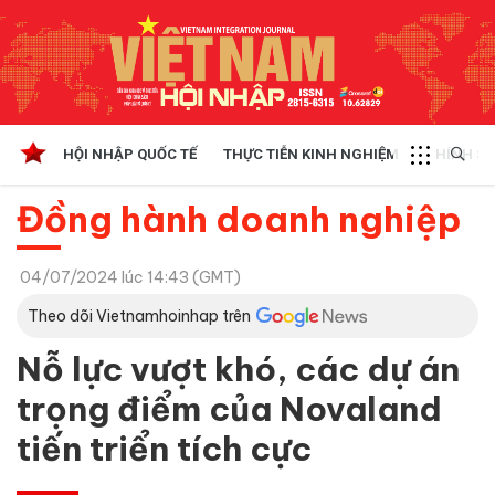
HỘI NHẬP QUỐC TẾ
THỰC TIỄN KINH NGHIỆM
CHÍNH SÁ
Đồng hành doanh nghiệp
04/07/2024 lúc 14:43 (GMT)
Theo dõi Vietnamhoinhap trên
Nỗ lực vượt khó, các dự án
trọng điểm của Novaland
tiến triển tích cực