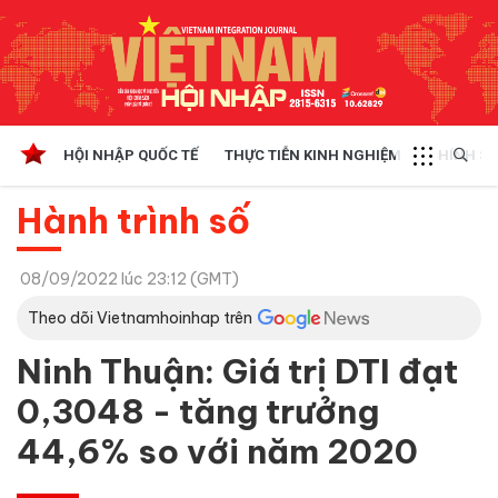
HỘI NHẬP QUỐC TẾ
THỰC TIỄN KINH NGHIỆM
CHÍNH SÁ
Hành trình số
08/09/2022 lúc 23:12 (GMT)
Theo dõi Vietnamhoinhap trên
Ninh Thuận: Giá trị DTI đạt
0,3048 - tăng trưởng
44,6% so với năm 2020