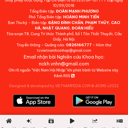
Giấy phép hoạt động Tạp chí Điện tử số 329/GP-BTTTT cấp ngày
10/09/2018.
Tổng Biên tập:
ĐOÀN MẠNH PHƯƠNG
Phó Tổng Biên tập:
HOÀNG MINH TIẾN
Ban Thư ký - Biên tập:
ĐẶNG ĐÌNH CHẤN, PHẠM THỦY, CAO
HÀ, NHẬT QUANG, ĐOÀN HIẾU
Tòa soạn:T8, Cung Trí thức Thành phố, Số 1 Tôn Thất Thuyết, Cầu
Giấy, Hà Nội.
Truyền thông - Quảng cáo:
0826166777
- Hòm thư:
tcvietnamhoinhap@gmail.com
Email nhận bài Nghiên cứu Khoa học:
nckh.vnhn@gmail.com
Ghi rõ nguồn "Việt Nam Hội Nhập" khi phát hành từ Website này.
Kênh RSS
Designed & developed by VIETNAMPEDIA.COM
©
AICMS v2022