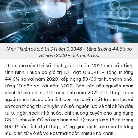
Ninh Thuận có giá trị DTI đạt 0,3048 - tăng trưởng 44,6% so
với năm 2020 - ảnh minh Họa
Theo báo cáo Chỉ số đánh giá DTI năm 2021 của cấp tỉnh,
tỉnh Ninh Thuận có giá trị DTI đạt 0,3048 - tăng trưởng
44,6% so với năm 2020; xếp hạng 53/63 tỉnh, thành phố,
tăng 10 bậc so với năm 2020. Báo cáo nêu nguyên nhân
chính khiến chỉ số DTI của tỉnh năm 2021 đạt thấp là do
nguồn nhân lực số của tỉnh còn hạn chế, nhất là nhân lực về
an toàn thông tin, chuyển đổi số; nguồn lực về tài chính đầu
tư từ ngân sách nhà nước, chi thường xuyên cho ứng dụng
CNTT, chuyển đổi số còn hạn chế; tỷ trọng kinh tế số trong
GRDP của tỉnh đạt thấp; lượng giao dịch trên sàn thương
mại điện tử Vỏ sò và Postmart còn nhiều khó khăn...