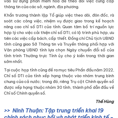
vào sử dụng phần mềm hóa để theo dõi việc cung cấp
thông tin của các sở, ngành, địa phương.
Khẩn trương thành lập Tổ giúp việc theo dõi, đôn đốc, rà
soát các công việc, nhiệm vụ được giao trong kế hoạch
nâng cao chỉ số DTI của tỉnh. Quan tâm bố trí nguồn lực
hợp lý cho việc cải thiện chỉ số DTI, có lộ trình phù hợp, ưu
tiên các việc cấp bách, cấp thiết. Đồng chí Chủ tịch UBND
tỉnh cũng giao Sở Thông tin và Truyền thông phối hợp với
Văn phòng UBND tỉnh lựa chọn Ngày chuyển đổi số của
tỉnh trình Thường trực Tỉnh ủy cho ý kiến trong thời gian
sớm nhất.
Tại cuộc họp tỉnh cũng đề ra mục tiêu Phấn đấu năm 2022,
Chỉ số DTI của tỉnh xếp hạng thuộc vào nhóm trung bình
chung của cả nước; trong đó, riêng Trụ cột Chính quyền số
được xếp hạng thuộc nhóm 30 tỉnh, thành phố dẫn đầu về
Chỉ số Chính quyền số.
Thế Hùng
Ninh Thuận: Tập trung triển khai 19
chính sách phục hồi và phát triển kinh tế -