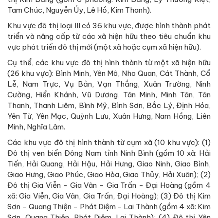
Tam Chúc, Nguyễn Úy, Lê Hồ, Kim Thanh).
Khu vực đô thị loại III có 36 khu vực, được hình thành phát
triển và nâng cấp từ các xã hiện hữu theo tiêu chuẩn khu
vực phát triển đô thị mới (một xã hoặc cụm xã hiện hữu).
Cụ thể, các khu vực đô thị hình thành từ một xã hiện hữu
(26 khu vực): Bình Minh, Yên Mô, Nho Quan, Cát Thành, Cổ
Lễ, Nam Trực, Vụ Bản, Vạn Thắng, Xuân Trường, Ninh
Cường, Hiển Khánh, Vũ Dương, Tân Minh, Minh Tân, Tân
Thanh, Thanh Liêm, Bình Mỹ, Bình Sơn, Bắc Lý, Định Hóa,
Yên Từ, Yên Mạc, Quỳnh Lưu, Xuân Hưng, Nam Hồng, Liên
Minh, Nghĩa Lâm.
Các khu vực đô thị hình thành từ cụm xã (10 khu vực): (1)
Đô thị ven biển Đông Nam tỉnh Ninh Bình (gồm 10 xã: Hải
Tiến, Hải Quang, Hải Hậu, Hải Hưng, Giao Ninh, Giao Bình,
Giao Hưng, Giao Phúc, Giao Hòa, Giao Thủy, Hải Xuân); (2)
Đô thị Gia Viễn - Gia Vân - Gia Trấn - Đại Hoàng (gồm 4
xã: Gia Viễn, Gia Vân, Gia Trấn, Đại Hoàng); (3) Đô thị Kim
Sơn - Quang Thiện - Phát Diệm - Lai Thành (gồm 4 xã: Kim
Sơn, Quang Thiện, Phát Diệm, Lai Thành); (4) Đô thị Yên