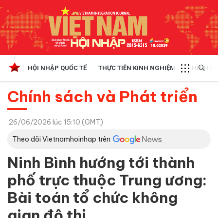
HỘI NHẬP QUỐC TẾ
THỰC TIỄN KINH NGHIỆM
CHÍNH SÁ
Chính sách và Phát triển
26/06/2026 lúc 15:10 (GMT)
Theo dõi Vietnamhoinhap trên
Ninh Bình hướng tới thành
phố trực thuộc Trung ương:
Bài toán tổ chức không
gian đô thị