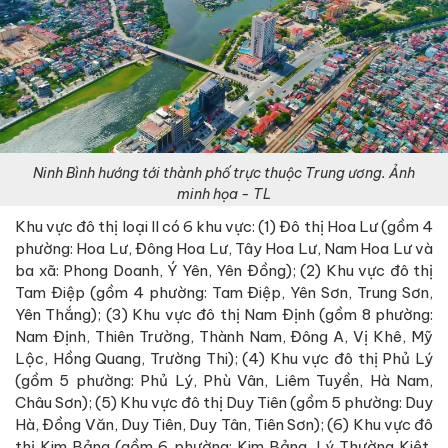
Ninh Bình hướng tới thành phố trực thuộc Trung ương. Ảnh
minh họa - TL
Khu vực đô thị loại II có 6 khu vực: (1) Đô thị Hoa Lư (gồm 4
phường: Hoa Lư, Đông Hoa Lư, Tây Hoa Lư, Nam Hoa Lư và
ba xã: Phong Doanh, Ý Yên, Yên Đồng); (2) Khu vực đô thị
Tam Điệp (gồm 4 phường: Tam Điệp, Yên Sơn, Trung Sơn,
Yên Thắng); (3) Khu vực đô thị Nam Định (gồm 8 phường:
Nam Định, Thiên Trường, Thành Nam, Đông A, Vị Khê, Mỹ
Lộc, Hồng Quang, Trường Thi); (4) Khu vực đô thị Phủ Lý
(gồm 5 phường: Phủ Lý, Phù Vân, Liêm Tuyền, Hà Nam,
Châu Sơn); (5) Khu vực đô thị Duy Tiên (gồm 5 phường: Duy
Hà, Đồng Văn, Duy Tiên, Duy Tân, Tiên Sơn); (6) Khu vực đô
thị Kim Bảng (gồm 6 phường: Kim Bảng, Lý Thường Kiệt,