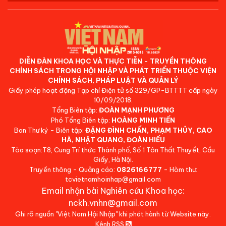
DIỄN ĐÀN KHOA HỌC VÀ THỰC TIỄN - TRUYỀN THÔNG
CHÍNH SÁCH TRONG HỘI NHẬP VÀ PHÁT TRIỂN THUỘC VIỆN
CHÍNH SÁCH, PHÁP LUẬT VÀ QUẢN LÝ
Giấy phép hoạt động Tạp chí Điện tử số 329/GP-BTTTT cấp ngày
10/09/2018.
Tổng Biên tập:
ĐOÀN MẠNH PHƯƠNG
Phó Tổng Biên tập:
HOÀNG MINH TIẾN
Ban Thư ký - Biên tập:
ĐẶNG ĐÌNH CHẤN, PHẠM THỦY, CAO
HÀ, NHẬT QUANG, ĐOÀN HIẾU
Tòa soạn:T8, Cung Trí thức Thành phố, Số 1 Tôn Thất Thuyết, Cầu
Giấy, Hà Nội.
Truyền thông - Quảng cáo:
0826166777
- Hòm thư:
tcvietnamhoinhap@gmail.com
Email nhận bài Nghiên cứu Khoa học:
nckh.vnhn@gmail.com
Ghi rõ nguồn "Việt Nam Hội Nhập" khi phát hành từ Website này.
Kênh RSS