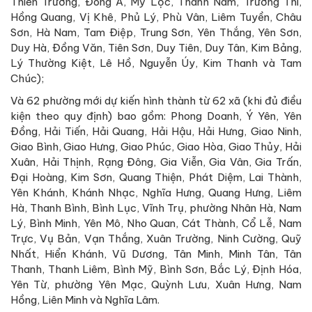
Thiên Trường, Đông A, Mỹ Lộc, Thành Nam, Trường Thi,
Hồng Quang, Vị Khê, Phủ Lý, Phù Vân, Liêm Tuyền, Châu
Sơn, Hà Nam, Tam Điệp, Trung Sơn, Yên Thắng, Yên Sơn,
Duy Hà, Đồng Văn, Tiên Sơn, Duy Tiên, Duy Tân, Kim Bảng,
Lý Thường Kiệt, Lê Hồ, Nguyễn Úy, Kim Thanh và Tam
Chúc);
Và 62 phường mới dự kiến hình thành từ 62 xã (khi đủ điều
kiện theo quy định) bao gồm: Phong Doanh, Ý Yên, Yên
Đồng, Hải Tiến, Hải Quang, Hải Hậu, Hải Hưng, Giao Ninh,
Giao Bình, Giao Hưng, Giao Phúc, Giao Hòa, Giao Thủy, Hải
Xuân, Hải Thịnh, Rạng Đông, Gia Viễn, Gia Vân, Gia Trấn,
Đại Hoàng, Kim Sơn, Quang Thiện, Phát Diệm, Lai Thành,
Yên Khánh, Khánh Nhạc, Nghĩa Hưng, Quang Hưng, Liêm
Hà, Thanh Bình, Bình Lục, Vĩnh Trụ, phường Nhân Hà, Nam
Lý, Bình Minh, Yên Mô, Nho Quan, Cát Thành, Cổ Lễ, Nam
Trực, Vụ Bản, Vạn Thắng, Xuân Trường, Ninh Cường, Quỹ
Nhất, Hiển Khánh, Vũ Dương, Tân Minh, Minh Tân, Tân
Thanh, Thanh Liêm, Bình Mỹ, Bình Sơn, Bắc Lý, Định Hóa,
Yên Từ, phường Yên Mạc, Quỳnh Lưu, Xuân Hưng, Nam
Hồng, Liên Minh và Nghĩa Lâm.