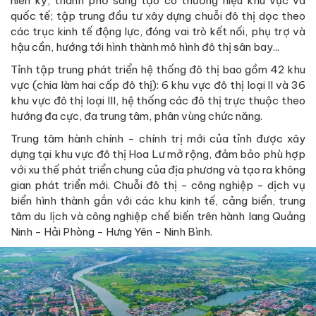
niên kỷ, thành phố sáng tạo có thương hiệu khu vực và
quốc tế; tập trung đầu tư xây dựng chuỗi đô thị dọc theo
các trục kinh tế động lực, đóng vai trò kết nối, phụ trợ và
hậu cần, hướng tới hình thành mô hình đô thị sân bay...
Tỉnh tập trung phát triển hệ thống đô thị bao gồm 42 khu
vực (chia làm hai cấp đô thị): 6 khu vực đô thị loại II và 36
khu vực đô thị loại III, hệ thống các đô thị trực thuộc theo
hướng đa cực, đa trung tâm, phân vùng chức năng.
Trung tâm hành chính - chính trị mới của tỉnh được xây
dựng tại khu vực đô thị Hoa Lư mở rộng, đảm bảo phù hợp
với xu thế phát triển chung của địa phương và tạo ra không
gian phát triển mới. Chuỗi đô thị - công nghiệp - dịch vụ
biển hình thành gắn với các khu kinh tế, cảng biển, trung
tâm du lịch và công nghiệp chế biến trên hành lang Quảng
Ninh - Hải Phòng - Hưng Yên - Ninh Bình.