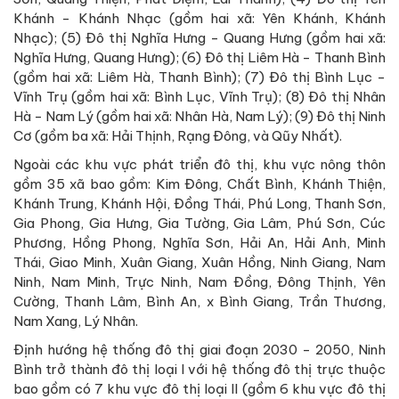
Khánh - Khánh Nhạc (gồm hai xã: Yên Khánh, Khánh
Nhạc); (5) Đô thị Nghĩa Hưng - Quang Hưng (gồm hai xã:
Nghĩa Hưng, Quang Hưng); (6) Đô thị Liêm Hà - Thanh Bình
(gồm hai xã: Liêm Hà, Thanh Bình); (7) Đô thị Bình Lục -
Vĩnh Trụ (gồm hai xã: Bình Lục, Vĩnh Trụ); (8) Đô thị Nhân
Hà - Nam Lý (gồm hai xã: Nhân Hà, Nam Lý); (9) Đô thị Ninh
Cơ (gồm ba xã: Hải Thịnh, Rạng Đông, và Qũy Nhất).
Ngoài các khu vực phát triển đô thị, khu vực nông thôn
gồm 35 xã bao gồm: Kim Đông, Chất Bình, Khánh Thiện,
Khánh Trung, Khánh Hội, Đồng Thái, Phú Long, Thanh Sơn,
Gia Phong, Gia Hưng, Gia Tường, Gia Lâm, Phú Sơn, Cúc
Phương, Hồng Phong, Nghĩa Sơn, Hải An, Hải Anh, Minh
Thái, Giao Minh, Xuân Giang, Xuân Hồng, Ninh Giang, Nam
Ninh, Nam Minh, Trực Ninh, Nam Đồng, Đông Thịnh, Yên
Cường, Thanh Lâm, Bình An, x Bình Giang, Trần Thương,
Nam Xang, Lý Nhân.
Định hướng hệ thống đô thị giai đoạn 2030 - 2050, Ninh
Bình trở thành đô thị loại I với hệ thống đô thị trực thuộc
bao gồm có 7 khu vực đô thị loại II (gồm 6 khu vực đô thị