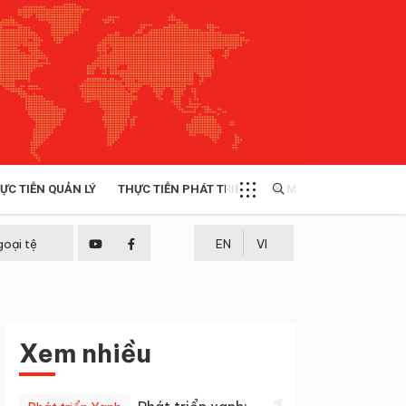
ỰC TIỄN QUẢN LÝ
THỰC TIỄN PHÁT TRIỂN
MULTIMEDIA
TÀI NGUYÊN - MÔI TRƯỜNG
goại tệ
EN
VI
THỰC TIỄN - KINH NGHIỆM
Xem nhiều