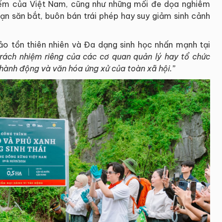
iếm của Việt Nam, cũng như những mối đe dọa nghiêm
ạn săn bắt, buôn bán trái phép hay suy giảm sinh cảnh
o tồn thiên nhiên và Đa dạng sinh học nhấn mạnh tại
 trách nhiệm riêng của các cơ quan quản lý hay tổ chức
 hành động và văn hóa ứng xử của toàn xã hội.”