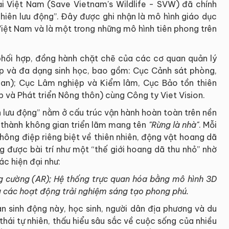
i Việt Nam (Save Vietnam's Wildlife - SVW) đã chính
nhiên lưu động”. Đây được ghi nhận là mô hình giáo dục
 Việt Nam và là một trong những mô hình tiên phong trên
 phối hợp, đồng hành chặt chẽ của các cơ quan quản lý
iệp và đa dạng sinh học, bao gồm: Cục Cảnh sát phòng,
an); Cục Lâm nghiệp và Kiểm lâm, Cục Bảo tồn thiên
 và Phát triển Nông thôn) cùng Công ty Viet Vision.
 lưu động” nằm ở cấu trúc vận hành hoàn toàn trên nền
 thành không gian triển lãm mang tên
"Rừng là nhà"
. Mỗi
hông điệp riêng biệt về thiên nhiên, động vật hoang dã
g được bài trí như một “thế giới hoang dã thu nhỏ” nhờ
ác hiện đại như:
g cường (AR);
Hệ thống trực quan hóa bằng mô hình 3D
 các hoạt động trải nghiệm sáng tạo phong phú.
n sinh động này, học sinh, người dân địa phương và du
hái tự nhiên, thấu hiểu sâu sắc về cuộc sống của nhiều