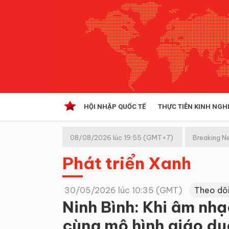
HỘI NHẬP QUỐC TẾ
THỰC TIỄN KINH NGH
HỘI NHẬP QUỐC TẾ
VĂN 
08/08/2026 lúc 19:55 (GMT+7)
Breaking N
Kinh tế hội nhập
Phát triển Xanh
Doanh nghiệp
NGHIÊN CỨU PHÁP LUẬT
THỰC
30/05/2026 lúc 10:35 (GMT)
Theo dõ
Ninh Bình: Khi âm nh
cùng mô hình giáo dục