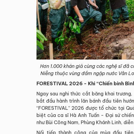
Hơn 1.000 khán giả cùng các nghệ sĩ đã cù
Niễng thuộc vùng đầm ngập nước Vân Lon
FORESTIVAL 2026
-
Khi “Chiến binh Bìn
Ngay sau nghi thức cắt băng khai trương
bắt đầu hành trình lăn bánh đầu tiên hư
“FORESTIVAL” 2026 được tổ chức tại Quản
biệt của ca sĩ Hà Anh Tuấn - Đại sứ chiế
như Bùi Công Nam, Phùng Khánh Linh, diễn 
Nối tiếp thành công của mùa đầu tiên