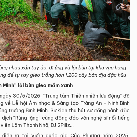
ng nhau xắn tay áo, đi ủng và lội bùn tại khu vực hang
g để tự tay gieo trồng hơn 1.200 cây bản địa đặc hữu
h Minh” lội bùn gieo mầm xanh
, ngày 30/5/2026, “Trung tâm Thiên nhiên lưu động” đã
ớng về Lễ hội Âm nhạc & Sáng tạo Tràng An – Ninh Bình
g trường Bình Minh. Sự kiện thu hút sự đồng hành đặc
n dịch “Rừng lặng” cùng đông đảo văn nghệ sĩ nổi tiếng
viên Lâm Thanh Nhã, DJ 2Pillz...
 diễn ra tại Vườn quốc gia Cúc Phương năm 2025,