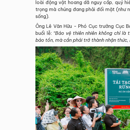
loài động vật hoang dã nguy cấp, quý h
trọng mà chúng đang phải đối mặt (như n
sống).
Ông Lê Văn Hữu - Phó Cục trưởng Cục Bả
buổi lễ:
“Bảo vệ thiên nhiên không chỉ là
bảo tồn, mà cần phải trở thành nhận thức,