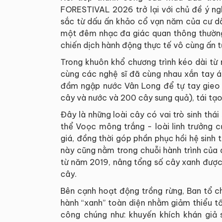
FORESTIVAL 2026 trở lại với chủ đề ý ng
sắc từ dấu ấn khảo cổ vạn năm của cư dâ
một đêm nhạc đa giác quan thông thường,
chiến dịch hành động thực tế vô cùng ấn 
Trong khuôn khổ chương trình kéo dài từ 
cùng các nghệ sĩ đã cùng nhau xắn tay áo
đầm ngập nước Vân Long để tự tay gieo 
cây và nước và 200 cây sung quả), tái tạo
Đây là những loài cây có vai trò sinh thá
thể Voọc mông trắng - loài linh trưởng 
giá, đồng thời góp phần phục hồi hệ sinh
này cũng nằm trong chuỗi hành trình của 
từ năm 2019, nâng tổng số cây xanh được
cây.
Bên cạnh hoạt động trồng rừng, Ban tổ c
hành “xanh” toàn diện nhằm giảm thiểu tố
công chúng như: khuyến khích khán giả