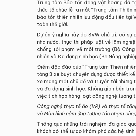
Trung tâm Bảo tồn động vật hoang dã tạ
thức tổ chức lễ ra mắt “Trung tâm Thiên 
bảo tồn thiên nhiên lưu động đầu tiên tại
toàn thế giới.
Dự án ý nghĩa này do SVW chủ trì, có sự
nhà nước, thực thi pháp luật về lâm ngh
chống tội phạm về môi trường (Bộ Công 
nhiên và Đa dạng sinh học (Bộ Nông nghiệp
Điểm độc đáo của “Trung tâm Thiên nhiên
tảng 3 xe buýt chuyên dụng được thiết kế
xe mang một chủ đề và truyền tải những t
và đa dạng sinh học. Không gian bên tron
việc tích hợp hàng loạt công nghệ tương t
Công nghệ thực tế ảo (VR) và thực tế tăn
và
Màn hình cảm ứng tương tác chạm cùng
Thông qua những trải nghiệm đa giác qua
khách có thể tự do khám phá các hệ sinh t