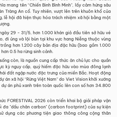
hĩa mang tên “Chiến Binh Bình Minh”, lấy cảm hứng sâu
n Tràng An cổ. Tuy nhiên, vượt lên trên khuôn khổ của
 lễ hội đã hiện thực hóa trách nhiệm xã hội bằng một
tượng.
ngày 29 - 31/5, hơn 1.000 khán giả đầu tiên sở hữu vé
, đi ủng và lội bùn tại khu vực hang Niễng thuộc vùng
trồng hơn 1.200 cây bản địa đặc hữu (bao gồm 1.000
 hơn 0.5 ha rừng sinh cảnh.
i sống còn, là nguồn cung cấp thức ăn chủ lực cho quần
cực kỳ nguy cấp, quý hiếm đặc hữu vào mùa đông lạnh
 thái đất ngập nước đặc trưng của miền Bắc. Hoạt động
dự án xã hội “Rừng Việt Nam” do Viet Vision khởi xướng
 dự án phủ xanh trên toàn quốc lên con số hơn 34.800
hức FORESTIVAL 2026 còn triển khai bộ giải pháp vận
i đa "dấu chân carbon" (carbon footprint) của sự kiện
 sử dụng các phương tiện giao thông công cộng thân