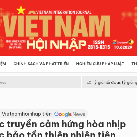
IỆM
CHÍNH SÁCH VÀ PHÁT TRIỂN
NGHIÊN CỨU PHÁP LUẬT
TH
HÓA XÃ HỘI
CHÍNH SÁCH
ews
Tỷ giá hối đoái, tỷ giá n
 TIỄN QUẢN LÝ
VIỆT NAM ĐIỂM ĐẾN
i Vietnamhoinhap trên
ạc truyền cảm hứng hòa nhịp
 bảo tồn thiên nhiên tiên