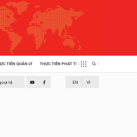
ỰC TIỄN QUẢN LÝ
THỰC TIỄN PHÁT TRIỂN
MULTIMEDIA
TÀI NGUYÊN - MÔI TRƯỜNG
goại tệ
EN
VI
THỰC TIỄN - KINH NGHIỆM