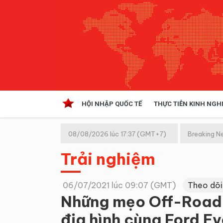
HỘI NHẬP QUỐC TẾ
THỰC TIỄN KINH NGH
HỘI NHẬP QUỐC TẾ
VĂN 
08/08/2026 lúc 17:37 (GMT+7)
Breaking N
Kinh tế hội nhập
Trải nghiệm
Doanh nghiệp
NGHIÊN CỨU PHÁP LUẬT
THỰC
06/07/2021 lúc 09:07 (GMT)
Theo dõi
Những mẹo Off-Road 
địa hình cùng Ford Ev