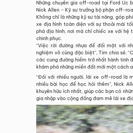
Những chuyên gia off-road tại Ford Úc 
Nick Allen - Kỹ sư trưởng bộ phận off-ro
Không chỉ là những kỹ sư tài năng, góp phầ
xe địa hình toàn diện với sự thoải mái 
phá địa hình, nơi mà chỉ chiếc xe với h
chinh phục.
“Việc rời đường nhựa để đối mặt với n
nghiệm vô cùng đặc biệt”, Tim chia sẻ. “C
các cung đường hiểm trở nhất hành tinh đ
khám phá những miền đất mới một cách an
“Đối với nhiều người, lái xe off-road l
nhiều bài học để học hỏi thêm”, Nick Al
khuyên hữu ích nhất, giúp các bạn có nhữ
gia nhập vào cộng đồng đam mê lái xe địa