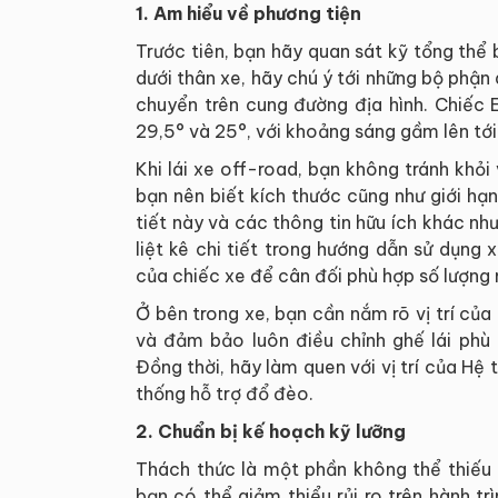
1. Am hiểu về phương tiện
Trước tiên, bạn hãy quan sát kỹ tổng thể 
dưới thân xe, hãy chú ý tới những bộ phận
chuyển trên cung đường địa hình. Chiếc 
29,5° và 25°, với khoảng sáng gầm lên t
Khi lái xe off-road, bạn không tránh khỏ
bạn nên biết kích thước cũng như giới h
tiết này và các thông tin hữu ích khác nh
liệt kê chi tiết trong hướng dẫn sử dụng
của chiếc xe để cân đối phù hợp số lượng 
Ở bên trong xe, bạn cần nắm rõ vị trí củ
và đảm bảo luôn điều chỉnh ghế lái phù 
Đồng thời, hãy làm quen với vị trí của Hệ 
thống hỗ trợ đổ đèo.
2. Chuẩn bị kế hoạch kỹ lưỡng
Thách thức là một phần không thể thiếu t
bạn có thể giảm thiểu rủi ro trên hành t