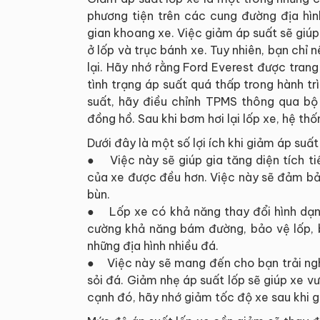
phương tiện trên các cung đường địa hì
gian khoang xe. Việc giảm áp suất sẽ giúp
ở lốp và trục bánh xe. Tuy nhiên, bạn chỉ
lại. Hãy nhớ rằng Ford Everest được tra
tình trạng áp suất quá thấp trong hành t
suất, hãy điều chỉnh TPMS thông qua bộ 
đồng hồ. Sau khi bơm hơi lại lốp xe, hệ thố
Dưới đây là một số lợi ích khi giảm áp suấ
● Việc này sẽ giúp gia tăng diện tích ti
của xe được đều hơn. Việc này sẽ đảm bảo
bùn.
● Lốp xe có khả năng thay đổi hình dạng 
cường khả năng bám đường, bảo vệ lốp, b
những địa hình nhiều đá.
● Việc này sẽ mang đến cho bạn trải nghi
sỏi đá. Giảm nhẹ áp suất lốp sẽ giúp xe 
cạnh đó, hãy nhớ giảm tốc độ xe sau khi g