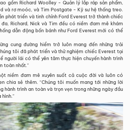
bao gồm Richard Woolley - Quản lý lắp ráp sản phẩm,
ad và rơ moóc, và Tim Postgate - Kỹ sư hệ thống treo.
n phát triển và tinh chỉnh Ford Everest trở thành chiếc
tối đa, Richard, Nick và Tim đều có niềm đam mê khám
ệ thống dẫn động bốn bánh như Ford Everest mới có thể
hững cung đường hiểm trở luôn mang đến những trải
húng tôi đã phát triển và thử nghiệm chiếc Everest tại
ể người lái có thể yên tâm thực hiện chuyến hành trình
 toàn nhất.”
à một niềm đam mê xuyên suốt cả cuộc đời và luôn có
len chia sẻ thêm. “Chúng tôi muốn mang tới những lời
ng hành trình an toàn và trọn vẹn trong những ngày đầu
 hình.”