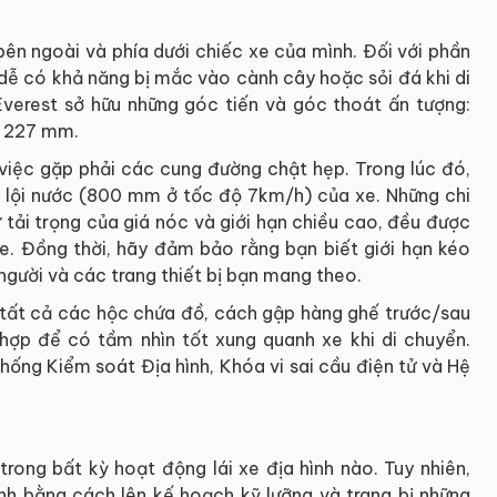
bên ngoài và phía dưới chiếc xe của mình. Đối với phần
 dễ có khả năng bị mắc vào cành cây hoặc sỏi đá khi di
Everest sở hữu những góc tiến và góc thoát ấn tượng:
ới 227 mm.
i việc gặp phải các cung đường chật hẹp. Trong lúc đó,
ạn lội nước (800 mm ở tốc độ 7km/h) của xe. Những chi
ư tải trọng của giá nóc và giới hạn chiều cao, đều được
 xe. Đồng thời, hãy đảm bảo rằng bạn biết giới hạn kéo
người và các trang thiết bị bạn mang theo.
a tất cả các hộc chứa đồ, cách gập hàng ghế trước/sau
hợp để có tầm nhìn tốt xung quanh xe khi di chuyển.
thống Kiểm soát Địa hình, Khóa vi sai cầu điện tử và Hệ
rong bất kỳ hoạt động lái xe địa hình nào. Tuy nhiên,
rình bằng cách lên kế hoạch kỹ lưỡng và trang bị những