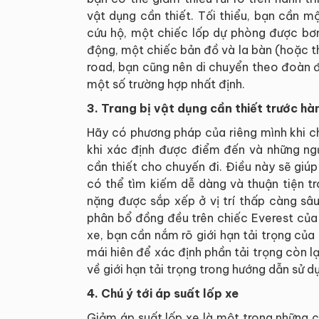
vật dụng cần thiết. Tối thiểu, bạn cần m
cứu hộ, một chiếc lốp dự phòng được bơm
động, một chiếc bản đồ và la bàn (hoặc thiế
road, bạn cũng nên di chuyển theo đoàn đ
một số trường hợp nhất định.
3. Trang bị vật dụng cần thiết trước hà
Hãy có phương pháp của riêng mình khi c
khi xác định được điểm đến và những ng
cần thiết cho chuyến đi. Điều này sẽ giú
có thể tìm kiếm dễ dàng và thuận tiện t
nặng được sắp xếp ở vị trí thấp càng sâ
phân bổ đồng đều trên chiếc Everest của
xe, bạn cần nắm rõ giới hạn tải trọng của
mái hiên để xác định phần tải trọng còn lại
về giới hạn tải trọng trong hướng dẫn sử d
4. Chú ý tới áp suất lốp xe
Giảm áp suất lốp xe là một trong những 