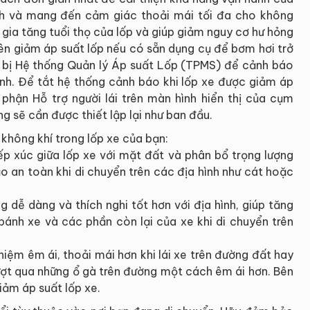
nh và mang đến cảm giác thoải mái tối đa cho không
 gia tăng tuổi thọ của lốp và giúp giảm nguy cơ hư hỏng
 nên giảm áp suất lốp nếu có sẵn dụng cụ để bơm hơi trở
ng bị Hệ thống Quản lý Áp suất Lốp (TPMS) để cảnh báo
rình. Để tắt hệ thống cảnh báo khi lốp xe được giảm áp
phận Hỗ trợ người lái trên màn hình hiển thị của cụm
ng sẽ cần được thiết lập lại như ban đầu.
t không khí trong lốp xe của bạn:
ếp xúc giữa lốp xe với mặt đất và phân bổ trọng lượng
 an toàn khi di chuyển trên các địa hình như cát hoặc
dễ dàng và thích nghi tốt hơn với địa hình, giúp tăng
ánh xe và các phần còn lại của xe khi di chuyển trên
ệm êm ái, thoải mái hơn khi lái xe trên đường đất hay
vượt qua những ổ gà trên đường một cách êm ái hơn. Bên
iảm áp suất lốp xe.