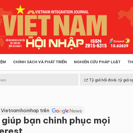
IỆM
CHÍNH SÁCH VÀ PHÁT TRIỂN
NGHIÊN CỨU PHÁP LUẬT
TH
HÓA XÃ HỘI
CHÍNH SÁCH
ews
Tỷ giá hối đoái, tỷ giá n
 TIỄN QUẢN LÝ
VIỆT NAM ĐIỂM ĐẾN
 Vietnamhoinhap trên
giúp bạn chinh phục mọi
erest