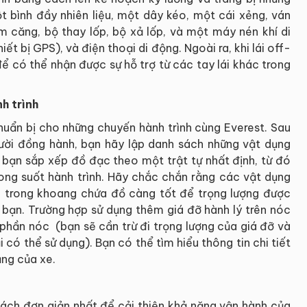
ột bình đầy nhiên liệu, một dây kéo, một cái xẻng, ván
 căng, bộ thay lốp, bộ xả lốp, và một máy nén khí di
t bị GPS), và điện thoại di động. Ngoài ra, khi lái off-
ể có thể nhận được sự hỗ trợ từ các tay lái khác trong
nh trình
huẩn bị cho những chuyến hành trình cùng Everest. Sau
ười đồng hành, bạn hãy lập danh sách những vật dụng
p bạn sắp xếp đồ đạc theo một trật tự nhất định, từ đó
rong suốt hành trình. Hãy chắc chắn rằng các vật dụng
u trong khoang chứa đồ càng tốt để trọng lượng được
 bạn. Trường hợp sử dụng thêm giá đỡ hành lý trên nóc
 phần nóc (bạn sẽ cần trừ đi trọng lượng của giá đỡ và
 có thể sử dụng). Bạn có thể tìm hiểu thông tin chi tiết
ụng của xe.
cách đơn giản nhất để cải thiện khả năng vận hành của