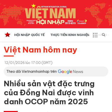
HỘI NHẬP QUỐC TẾ
THỰC TIỄN KINH NGHIỆM
CHÍNH SÁ
Việt Nam hôm nay
12/01/2026 lúc 17:00 (GMT)
Theo dõi Vietnamhoinhap trên
Nhiều sản vật đặc trưng
của Đồng Nai được vinh
danh OCOP năm 2025