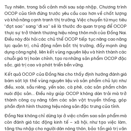
Tuy nhiên, trong bối cảnh mới sau sáp nhập, Chương trình
OCOP của tỉnh đứng trước yêu cầu cao hơn về chất lượng
và khả năng cạnh tranh thị trường. Việc chuyển từ mục tiêu
“đạt sao” sang “đi xa” sẽ là thước đo quan trọng để OCOP
thực sự trở thành thương hiệu nông thôn mới của Đồng Nai.
Điều này đòi hỏi các chủ thể OCOP tiếp tục nâng cao năng
lực quản trị, chủ động nắm bắt thị trường, đẩy mạnh ứng
dụng công nghệ, liên kết vùng nguyên liệu và hình thành các
chuỗi giá trị hoàn chỉnh, tạo ra những sản phẩm OCOP đặc
sắc, giá trị cao và phát triển bền vững.
Kết quả OCOP của Đồng Nai cho thấy định hướng đánh giá
bám sát lợi thế vùng nguyên liệu và sản phẩm chủ lực như
điều, xoài, sầu riêng, yến sào, cà phê, các sản phẩm chăn
nuôi đặc sản… Điều này giúp OCOP không dàn trải mà trở
thành công cụ nâng tầm các sản vật truyền thống, góp
phần định hình thương hiệu nông sản đặc trưng của tỉnh.
Đồng Nai không chỉ dừng lại ở việc chấm sao sản phẩm mà
còn đánh giá tác động kinh tế – xã hội, như tạo việc làm,
tăng thu nhập cho người dân nông thôn, bảo tồn giá trị văn