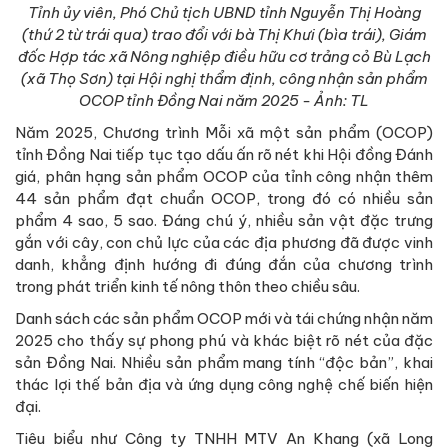
Tỉnh ủy viên, Phó Chủ tịch UBND tỉnh Nguyễn Thị Hoàng
(thứ 2 từ trái qua) trao đổi với bà Thị Khưi (bìa trái), Giám
đốc Hợp tác xã Nông nghiệp điều hữu cơ trảng cỏ Bù Lạch
(xã Thọ Sơn) tại Hội nghị thẩm định, công nhận sản phẩm
OCOP tỉnh Đồng Nai năm 2025 - Ảnh: TL
Năm 2025, Chương trình Mỗi xã một sản phẩm (OCOP)
tỉnh Đồng Nai tiếp tục tạo dấu ấn rõ nét khi Hội đồng Đánh
giá, phân hạng sản phẩm OCOP của tỉnh công nhận thêm
44 sản phẩm đạt chuẩn OCOP, trong đó có nhiều sản
phẩm 4 sao, 5 sao. Đáng chú ý, nhiều sản vật đặc trưng
gắn với cây, con chủ lực của các địa phương đã được vinh
danh, khẳng định hướng đi đúng đắn của chương trình
trong phát triển kinh tế nông thôn theo chiều sâu.
Danh sách các sản phẩm OCOP mới và tái chứng nhận năm
2025 cho thấy sự phong phú và khác biệt rõ nét của đặc
sản Đồng Nai. Nhiều sản phẩm mang tính “độc bản”, khai
thác lợi thế bản địa và ứng dụng công nghệ chế biến hiện
đại.
Tiêu biểu như Công ty TNHH MTV An Khang (xã Long