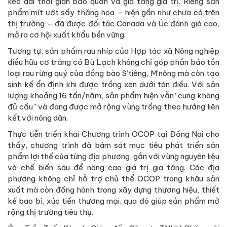
kéo dài thời gian bảo quản và gia tăng giá trị. Riêng sản
phẩm mít ướt sấy thăng hoa – hiện gần như chưa có trên
thị trường – đã được đối tác Canada và Úc đánh giá cao,
mở ra cơ hội xuất khẩu bền vững.
Tương tự, sản phẩm rau nhíp của Hợp tác xã Nông nghiệp
điều hữu cơ trảng cỏ Bù Lạch không chỉ góp phần bảo tồn
loại rau rừng quý của đồng bào S’tiêng, M’nông mà còn tạo
sinh kế ổn định khi được trồng xen dưới tán điều. Với sản
lượng khoảng 16 tấn/năm, sản phẩm hiện vẫn “cung không
đủ cầu” và đang được mở rộng vùng trồng theo hướng liên
kết với nông dân.
Thực tiễn triển khai Chương trình OCOP tại Đồng Nai cho
thấy, chương trình đã bám sát mục tiêu phát triển sản
phẩm lợi thế của từng địa phương, gắn với vùng nguyên liệu
và chế biến sâu để nâng cao giá trị gia tăng. Các địa
phương không chỉ hỗ trợ chủ thể OCOP trong khâu sản
xuất mà còn đồng hành trong xây dựng thương hiệu, thiết
kế bao bì, xúc tiến thương mại, qua đó giúp sản phẩm mở
rộng thị trường tiêu thụ.