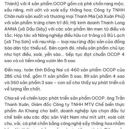
Thành) với 4 sản phẩm OCOP gồm cà phê chồn rang mộc,
sầu riêng, mít ướt và xoài sấy thăng hoa; Công ty TNHH
Chăn nuôi sản xuất và thương mại Thanh Mai (xã Xuân Phú)
với sản phẩm trứng chim trĩ đỏ; Hộ kinh doanh Thanh Long
ANNA (xã Dầu Giây) với các sản phẩm lên men từ điều và
tắc; Hợp tác xã Nông nghiệp điều hữu cơ trảng cỏ Bù Lạch
(xã Thọ Sơn) với rau nhíp – loại rau rừng đặc sản của đồng
bào dân tộc thiểu số. Bên cạnh đó, nhiều sản phẩm chủ lực
như hạt điều, xoài, yến sào… tiếp tục đạt chuẩn OCOP 4
sao và có tiềm năng vươn lên 5 sao.
Đến nay, toàn tỉnh Đồng Nai có 460 sản phẩm OCOP của
286 chủ thể, gồm 11 sản phẩm 5 sao, 89 sản phẩm 4 sao
và 360 sản phẩm 3 sao – con số cho thấy sự phát triển cả
về lượng lẫn chất.
Chia sẻ về chiến lược phát triển sản phẩm OCOP, ông Trần
Thanh Xuân, Giám đốc Công ty TNHH MTV Chế biến thực
phẩm An Khang cho biết, doanh nghiệp lựa chọn đầu tư
chế biến sâu các đặc sản Việt Nam như mít ướt, xoài cát
chu, vải, cà phê chồn bằng công nghệ sấy thăng hoa nhằm