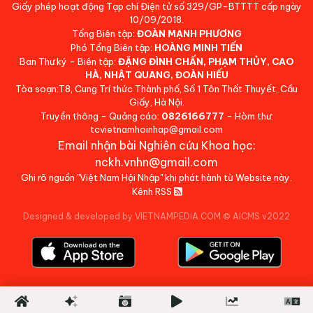
Giấy phép hoạt động Tạp chí Điện tử số 329/GP-BTTTT cấp ngày
10/09/2018.
Tổng Biên tập:
ĐOÀN MẠNH PHƯƠNG
Phó Tổng Biên tập:
HOÀNG MINH TIẾN
Ban Thư ký - Biên tập:
ĐẶNG ĐÌNH CHẤN, PHẠM THỦY, CAO
HÀ, NHẬT QUANG, ĐOÀN HIẾU
Tòa soạn:T8, Cung Trí thức Thành phố, Số 1 Tôn Thất Thuyết, Cầu
Giấy, Hà Nội.
Truyền thông - Quảng cáo:
0826166777
- Hòm thư:
tcvietnamhoinhap@gmail.com
Email nhận bài Nghiên cứu Khoa học:
nckh.vnhn@gmail.com
Ghi rõ nguồn "Việt Nam Hội Nhập" khi phát hành từ Website này.
Kênh RSS
Designed & developed by VIETNAMPEDIA.COM
©
AICMS v2022