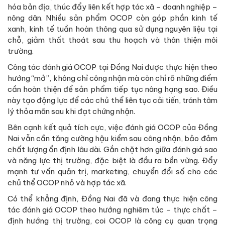
hóa bản địa, thúc đẩy liên kết hợp tác xã – doanh nghiệp –
nông dân. Nhiều sản phẩm OCOP còn góp phần kinh tế
xanh, kinh tế tuần hoàn thông qua sử dụng nguyên liệu tại
chỗ, giảm thất thoát sau thu hoạch và thân thiện môi
trường.
Công tác đánh giá OCOP tại Đồng Nai được thực hiện theo
hướng “mở”, không chỉ công nhận mà còn chỉ rõ những điểm
cần hoàn thiện để sản phẩm tiếp tục nâng hạng sao. Điều
này tạo động lực để các chủ thể liên tục cải tiến, tránh tâm
lý thỏa mãn sau khi đạt chứng nhận.
Bên cạnh kết quả tích cực, việc đánh giá OCOP của Đồng
Nai vẫn cần tăng cường hậu kiểm sau công nhận, bảo đảm
chất lượng ổn định lâu dài. Gắn chặt hơn giữa đánh giá sao
và năng lực thị trường, đặc biệt là đầu ra bền vững. Đẩy
mạnh tư vấn quản trị, marketing, chuyển đổi số cho các
chủ thể OCOP nhỏ và hợp tác xã.
Có thể khẳng định, Đồng Nai đã và đang thực hiện công
tác đánh giá OCOP theo hướng nghiêm túc – thực chất –
định hướng thị trường, coi OCOP là công cụ quan trọng