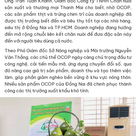
Ông Trần Tuấn Khanh, Giám đốc Công ty TNHH Chăn nuôi
sản xuất và thương mại Thanh Mai cho biết, nhờ OCOP,
các sản phẩm thịt và trứng chim trĩ của doanh nghiệp đã
được thị trường biết đến và tiêu thụ tốt tại các nhà hàng,
siêu thị ở Đồng Nai và TP.HCM. Doanh nghiệp đang hướng
đến mở rộng chuỗi liên kết chăn nuôi để đưa đặc sản này
đến với người tiêu dùng cả nước.
Theo Phó Giám đốc Sở Nông nghiệp và Môi trường Nguyễn
Văn Thắng, các chủ thể OCOP ngày càng chú trọng đầu tư
công nghệ, cải tiến mẫu mã, ứng dụng chuyển đổi số, qua
đó nâng cao giá trị sản phẩm, doanh thu và tạo thêm việc
làm, góp phần giảm nghèo bền vững ở khu vực nông thôn.
Nhiều sản phẩm OCOP của Đồng Nai đã chinh phục thành
công các thị trường xuất khẩu khó tính.