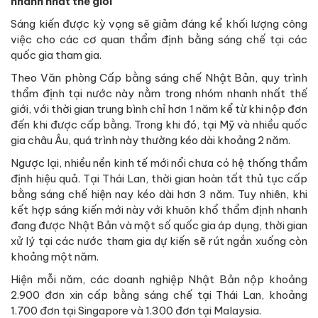
nhanh nhất thế giới
Sáng kiến được kỳ vọng sẽ giảm đáng kể khối lượng công
việc cho các cơ quan thẩm định bằng sáng chế tại các
quốc gia tham gia.
Theo Văn phòng Cấp bằng sáng chế Nhật Bản, quy trình
thẩm định tại nước này nằm trong nhóm nhanh nhất thế
giới, với thời gian trung bình chỉ hơn 1 năm kể từ khi nộp đơn
đến khi được cấp bằng. Trong khi đó, tại Mỹ và nhiều quốc
gia châu Âu, quá trình này thường kéo dài khoảng 2 năm.
Ngược lại, nhiều nền kinh tế mới nổi chưa có hệ thống thẩm
định hiệu quả. Tại Thái Lan, thời gian hoàn tất thủ tục cấp
bằng sáng chế hiện nay kéo dài hơn 3 năm. Tuy nhiên, khi
kết hợp sáng kiến mới này với khuôn khổ thẩm định nhanh
đang được Nhật Bản và một số quốc gia áp dụng, thời gian
xử lý tại các nước tham gia dự kiến sẽ rút ngắn xuống còn
khoảng một năm.
Hiện mỗi năm, các doanh nghiệp Nhật Bản nộp khoảng
2.900 đơn xin cấp bằng sáng chế tại Thái Lan, khoảng
1.700 đơn tại Singapore và 1.300 đơn tại Malaysia.