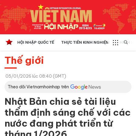
HỘI NHẬP QUỐC TẾ
THỰC TIỄN KINH NGHIỆM
CHÍNH SÁ
Thế giới
05/01/2026 lúc 08:40 (GMT)
Theo dõi Vietnamhoinhap trên
Nhật Bản chia sẻ tài liệu
thẩm định sáng chế với các
nước đang phát triển từ
tháng 1/2026