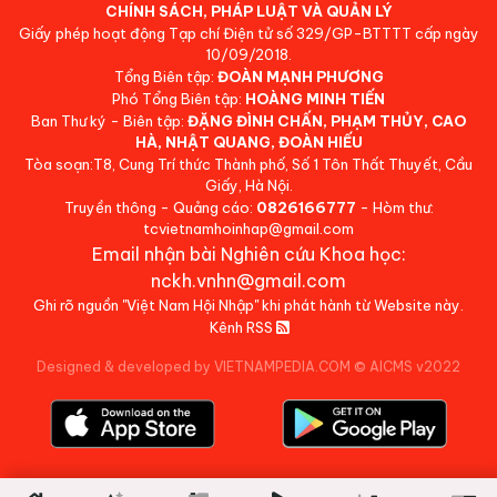
CHÍNH SÁCH, PHÁP LUẬT VÀ QUẢN LÝ
Giấy phép hoạt động Tạp chí Điện tử số 329/GP-BTTTT cấp ngày
10/09/2018.
Tổng Biên tập:
ĐOÀN MẠNH PHƯƠNG
Phó Tổng Biên tập:
HOÀNG MINH TIẾN
Ban Thư ký - Biên tập:
ĐẶNG ĐÌNH CHẤN, PHẠM THỦY, CAO
HÀ, NHẬT QUANG, ĐOÀN HIẾU
Tòa soạn:T8, Cung Trí thức Thành phố, Số 1 Tôn Thất Thuyết, Cầu
Giấy, Hà Nội.
Truyền thông - Quảng cáo:
0826166777
- Hòm thư:
tcvietnamhoinhap@gmail.com
Email nhận bài Nghiên cứu Khoa học:
nckh.vnhn@gmail.com
Ghi rõ nguồn "Việt Nam Hội Nhập" khi phát hành từ Website này.
Kênh RSS
Designed & developed by VIETNAMPEDIA.COM
©
AICMS v2022