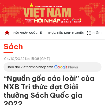
HỘI NHẬP QUỐC TẾ
THỰC TIỄN KINH NGHIỆM
CHÍNH SÁ
Sách
04/10/2022 lúc 15:08 (GMT)
Theo dõi Vietnamhoinhap trên
“Nguồn gốc các loài” của
NXB Tri thức đạt Giải
thưởng Sách Quốc gia
2022