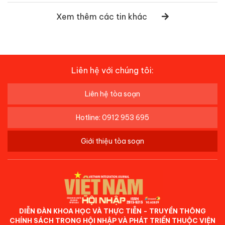
Xem thêm các tin khác
Liên hệ với chúng tôi:
Liên hệ tòa soạn
Hotline: 0912 953 695
Giới thiệu tòa soạn
DIỄN ĐÀN KHOA HỌC VÀ THỰC TIỄN - TRUYỀN THÔNG
CHÍNH SÁCH TRONG HỘI NHẬP VÀ PHÁT TRIỂN THUỘC VIỆN