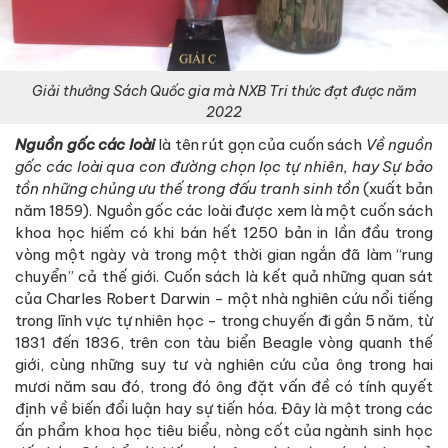
Giải thưởng Sách Quốc gia mà NXB Tri thức đạt được năm
2022
Nguồn gốc các loài
là tên rút gọn của cuốn sách
Về nguồn
gốc các loài qua con đường chọn lọc tự nhiên, hay Sự bảo
tồn những chủng ưu thế trong đấu tranh sinh tồn
(xuất bản
năm 1859). Nguồn gốc các loài được xem là một cuốn sách
khoa học hiếm có khi bán hết 1250 bản in lần đầu trong
vòng một ngày và trong một thời gian ngắn đã làm “rung
chuyển” cả thế giới. Cuốn sách là kết quả những quan sát
của Charles Robert Darwin - một nhà nghiên cứu nổi tiếng
trong lĩnh vực tự nhiên học - trong chuyến đi gần 5 năm, từ
1831 đến 1836, trên con tàu biển Beagle vòng quanh thế
giới, cùng những suy tư và nghiên cứu của ông trong hai
mươi năm sau đó, trong đó ông đặt vấn đề có tính quyết
định về biến đổi luận hay sự tiến hóa. Đây là một trong các
ấn phẩm khoa học tiêu biểu, nòng cốt của ngành sinh học