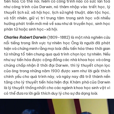
tiến hóa. Có thể nói, hiếm có công trình nào có sức lan toả
như công trình của Darwin, nó thâm nhập vào triết học, lý
thuyết lịch sử, xã hội học, lịch sử nghệ thuật, dân tộc học,
và tất nhiên, giữ vị trí trung tâm trong sinh học với nhiều
hướng phát triển mới mẻ về sau như di truyền học, sinh học
phân tử hoặc sinh học-xã hội.
Charles Robert Darwin
(1809-1882) là một nhà nghiên cứu
nổi tiếng trong lĩnh vực tự nhiên học Ông là người đã phát
hiện và chứng minh rằng mọi loài đều tiến hóa theo thời gian
từ những tổ tiên chung qua quá trình chọn lọc tự nhiên. Nếu
như sự tiến hóa được cộng đồng các nhà khoa học và công
chúng chấp nhận ở thời đại Darwin, thì lý thuyết chọn lọc
của ông trong những năm 1930 được xem như lời giải thích
chính yếu cho quá trình này, và ngày nay đã trở thành nền
tảng cho lý thuyết tiến hóa hiện đại. Khám phá của Darwin
là lý thuyết thống nhất cho các ngành khoa học sinh vật vì
có thể đưa ra lời giải thích duy lý cho sự đa dạng loài.