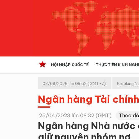
HỘI NHẬP QUỐC TẾ
THỰC TIỄN KINH NGH
HỘI NHẬP QUỐC TẾ
VĂN 
08/08/2026 lúc 08:52 (GMT+7)
Breaking N
Kinh tế hội nhập
Ngân hàng Tài chín
Doanh nghiệp
NGHIÊN CỨU PHÁP LUẬT
THỰC
25/04/2023 lúc 08:32 (GMT)
Theo dõ
Ngân hàng Nhà nước c
giữ nguyên nhóm nợ