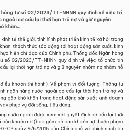
Thông tư số 02/2023/TT-NHNN quy định về việc tổ
 ngoài cơ cấu lại thời hạn trả nợ và giữ nguyên
ó khăn...
nh tế thế giới, tình hình phát triển kinh tế xã hội trong
hăn, thách thức tác động tới hoạt động sản xuất, kinh
thực hiện chỉ đạo của Chính phủ, Thống đốc Ngân hàng
ư số 02/2023/TT-NHNN quy định về việc tổ chức tín
cấu lại thời hạn trả nợ và giữ nguyên nhóm nợ nhằm hỗ
iều khoản thi hành). Về phạm vi đối tượng, Thông tư
ánh ngân hàng nước ngoài cơ cấu lại thời hạn trả nợ và
ng gặp khó khăn trong hoạt động sản xuất kinh doanh
ay phục vụ đời sống, tiêu dùng.
hàng nước ngoài được xem xét quyết định cơ cấu lại thời
 lãi của khoản nợ (bao gồm cả các khoản nợ thuộc phạm
NĐ-CP ngày 9/6/2015 của Chính phủ về chính sách tín