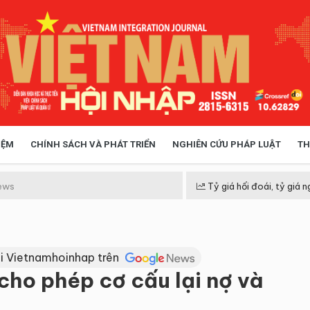
IỆM
CHÍNH SÁCH VÀ PHÁT TRIỂN
NGHIÊN CỨU PHÁP LUẬT
TH
HÓA XÃ HỘI
CHÍNH SÁCH
ews
Tỷ giá hối đoái, tỷ giá n
h
 TIỄN QUẢN LÝ
VIỆT NAM ĐIỂM ĐẾN
i Vietnamhoinhap trên
ho phép cơ cấu lại nợ và