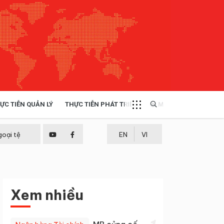
ỰC TIỄN QUẢN LÝ
THỰC TIỄN PHÁT TRIỂN
MULTIMEDIA
TÀI NGUYÊN - MÔI TRƯỜNG
goại tệ
EN
VI
THỰC TIỄN - KINH NGHIỆM
Xem nhiều