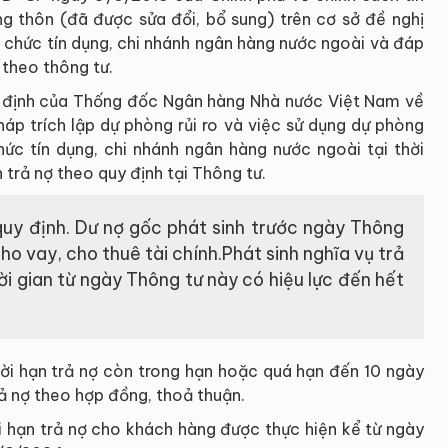
ng thôn (đã được sửa đổi, bổ sung) trên cơ sở đề nghị
ổ chức tín dụng, chi nhánh ngân hàng nước ngoài và đáp
theo thông tư.
 định của Thống đốc Ngân hàng Nhà nước Việt Nam về
háp trích lập dự phòng rủi ro và việc sử dụng dự phòng
hức tín dụng, chi nhánh ngân hàng nước ngoài tại thời
n trả nợ theo quy định tại Thông tư.
uy định. Dư nợ gốc phát sinh trước ngày Thông
ho vay, cho thuê tài chính.Phát sinh nghĩa vụ trả
i gian từ ngày Thông tư này có hiệu lực đến hết
hời hạn trả nợ còn trong hạn hoặc quá hạn đến 10 ngày
rả nợ theo hợp đồng, thoả thuận.
hời hạn trả nợ cho khách hàng được thực hiện kể từ ngày