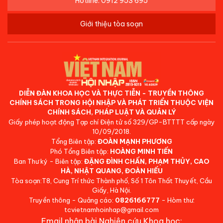
Hotline: 0912 953 695
Giới thiệu tòa soạn
DIỄN ĐÀN KHOA HỌC VÀ THỰC TIỄN - TRUYỀN THÔNG
CHÍNH SÁCH TRONG HỘI NHẬP VÀ PHÁT TRIỂN THUỘC VIỆN
CHÍNH SÁCH, PHÁP LUẬT VÀ QUẢN LÝ
Giấy phép hoạt động Tạp chí Điện tử số 329/GP-BTTTT cấp ngày
10/09/2018.
Tổng Biên tập:
ĐOÀN MẠNH PHƯƠNG
Phó Tổng Biên tập:
HOÀNG MINH TIẾN
Ban Thư ký - Biên tập:
ĐẶNG ĐÌNH CHẤN, PHẠM THỦY, CAO
HÀ, NHẬT QUANG, ĐOÀN HIẾU
Tòa soạn:T8, Cung Trí thức Thành phố, Số 1 Tôn Thất Thuyết, Cầu
Giấy, Hà Nội.
Truyền thông - Quảng cáo:
0826166777
- Hòm thư:
tcvietnamhoinhap@gmail.com
Email nhận bài Nghiên cứu Khoa học: