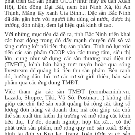
phát triển các sản phẩm OCOP như: mây tre đan Xuân
Hội, Đúc đồng Đại Bái, nem bùi Ninh Xá, tỏi An
Thịnh, Măng tây xanh Gia Bình... Đặc sản Bắc Ninh
đã đến gần hơn với người tiêu dùng cả nước, được thị
trường đón nhận, đem lại hiệu quả kinh tế cao.
Với những mục tiêu đã đề ra, tỉnh Bắc Ninh triển khai
các hoạt động trong đó đẩy mạnh chuyển đổi số và
tăng cường kết nối tiêu thụ sản phẩm. Tỉnh nỗ lực xúc
tiến các sản phẩm OCOP vào các trung tâm, siêu thị
lớn, cũng như sử dụng các sàn thương mại điện tử
(TMĐT), kênh bán hàng trực tuyến hoặc qua sóng
livestream để quảng bá, tiêu thụ sản phẩm. Bên cạnh
đó, hướng dẫn, hỗ trợ các cơ sở giới thiệu, bán sản
phẩm qua các ứng dụng TMĐT.
Việc tham gia các sàn TMĐT (ecombacninh.vn,
Lazada, Shopee, Tiki, Vỏ Sò, Postmart...) không chỉ
giúp các chủ thể sản xuất quảng bá rộng rãi, tăng số
lượng đơn hàng và doanh thu; mà còn giúp các chủ
thể sản xuất tìm kiếm thị trường và mở rộng các kênh
tiêu thụ. Từ đó, doanh nghiệp, hợp tác xã… có thể
phát triển sản phẩm, mở rộng quy mô sản xuất. Điển
hình tại đơn vị Kẹo lạc Trang Toàn (đơn vị có sản