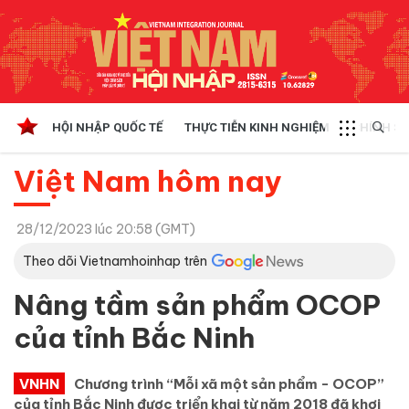
HỘI NHẬP QUỐC TẾ
THỰC TIỄN KINH NGHIỆM
CHÍNH SÁ
Việt Nam hôm nay
28/12/2023 lúc 20:58 (GMT)
Theo dõi Vietnamhoinhap trên
Nâng tầm sản phẩm OCOP
của tỉnh Bắc Ninh
VNHN
Chương trình “Mỗi xã một sản phẩm - OCOP”
của tỉnh Bắc Ninh được triển khai từ năm 2018 đã khơi