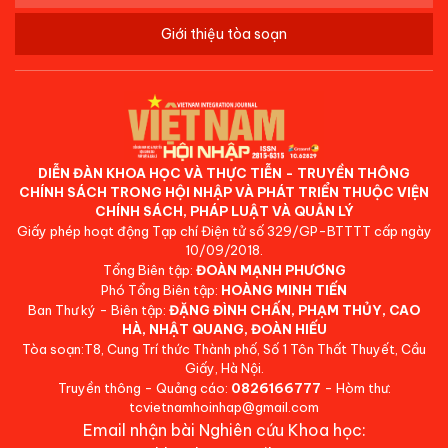
Giới thiệu tòa soạn
DIỄN ĐÀN KHOA HỌC VÀ THỰC TIỄN - TRUYỀN THÔNG
CHÍNH SÁCH TRONG HỘI NHẬP VÀ PHÁT TRIỂN THUỘC VIỆN
CHÍNH SÁCH, PHÁP LUẬT VÀ QUẢN LÝ
Giấy phép hoạt động Tạp chí Điện tử số 329/GP-BTTTT cấp ngày
10/09/2018.
Tổng Biên tập:
ĐOÀN MẠNH PHƯƠNG
Phó Tổng Biên tập:
HOÀNG MINH TIẾN
Ban Thư ký - Biên tập:
ĐẶNG ĐÌNH CHẤN, PHẠM THỦY, CAO
HÀ, NHẬT QUANG, ĐOÀN HIẾU
Tòa soạn:T8, Cung Trí thức Thành phố, Số 1 Tôn Thất Thuyết, Cầu
Giấy, Hà Nội.
Truyền thông - Quảng cáo:
0826166777
- Hòm thư:
tcvietnamhoinhap@gmail.com
Email nhận bài Nghiên cứu Khoa học: