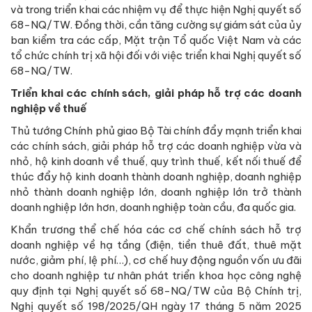
và trong triển khai các nhiệm vụ để thực hiện Nghị quyết số
68-NQ/TW. Đồng thời, cần tăng cường sự giám sát của ủy
ban kiểm tra các cấp, Mặt trận Tổ quốc Việt Nam và các
tổ chức chính trị xã hội đối với việc triển khai Nghị quyết số
68-NQ/TW.
Triển khai các chính sách, giải pháp hỗ trợ các doanh
nghiệp về thuế
Thủ tướng Chính phủ giao Bộ Tài chính đẩy mạnh triển khai
các chính sách, giải pháp hỗ trợ các doanh nghiệp vừa và
nhỏ, hộ kinh doanh về thuế, quy trình thuế, kết nối thuế để
thúc đẩy hộ kinh doanh thành doanh nghiệp, doanh nghiệp
nhỏ thành doanh nghiệp lớn, doanh nghiệp lớn trở thành
doanh nghiệp lớn hơn, doanh nghiệp toàn cầu, đa quốc gia.
Khẩn trương thể chế hóa các cơ chế chính sách hỗ trợ
doanh nghiệp về hạ tầng (điện, tiền thuê đất, thuê mặt
nước, giảm phí, lệ phí…), cơ chế huy động nguồn vốn ưu đãi
cho doanh nghiệp tư nhân phát triển khoa học công nghệ
quy định tại Nghị quyết số 68-NQ/TW của Bộ Chính trị,
Nghị quyết số 198/2025/QH ngày 17 tháng 5 năm 2025