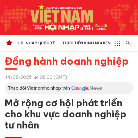
HỘI NHẬP QUỐC TẾ
THỰC TIỄN KINH NGHIỆM
CHÍNH SÁ
Đồng hành doanh nghiệp
14/08/2025 lúc 08:00 (GMT)
Theo dõi Vietnamhoinhap trên
Mở rộng cơ hội phát triển
cho khu vực doanh nghiệp
tư nhân