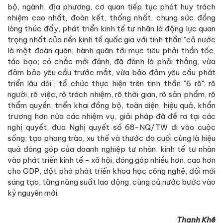
bộ, ngành, địa phương, cơ quan tiếp tục phát huy trách
nhiệm cao nhất, đoàn kết, thống nhất, chung sức đồng
lòng thúc đẩy, phát triển kinh tế tư nhân là động lực quan
trọng nhất của nền kinh tế quốc gia với tinh thần "cả nước
là một đoàn quân; hành quân tới mục tiêu phải thần tốc,
táo bạo; có chắc mới đánh, đã đánh là phải thắng, vừa
đảm bảo yêu cầu trước mắt, vừa bảo đảm yêu cầu phát
triển lâu dài", tổ chức thực hiện trên tinh thần "6 rõ": rõ
người, rõ việc, rõ trách nhiệm, rõ thời gian, rõ sản phẩm, rõ
thẩm quyền; triển khai đồng bộ, toàn diện, hiệu quả, khẩn
trương hơn nữa các nhiệm vụ, giải pháp đã đề ra tại các
nghị quyết, đưa Nghị quyết số 68-NQ/TW đi vào cuộc
sống; tạo phong trào, xu thế và thước đo cuối cùng là hiệu
quả đóng góp của doanh nghiệp tư nhân, kinh tế tư nhân
vào phát triển kinh tế - xã hội, đóng góp nhiều hơn, cao hơn
cho GDP, đột phá phát triển khoa học công nghệ, đổi mới
sáng tạo, tăng năng suất lao động, cùng cả nước bước vào
kỷ nguyên mới.
Thanh Khê