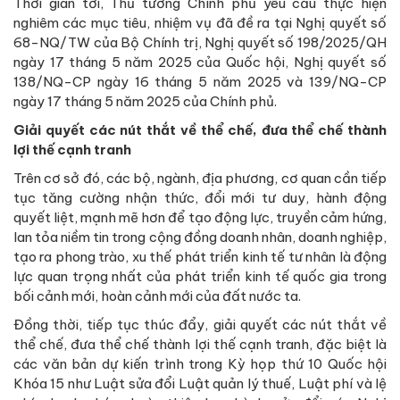
Thời gian tới, Thủ tướng Chính phủ yêu cầu thực hiện
nghiêm các mục tiêu, nhiệm vụ đã đề ra tại Nghị quyết số
68-NQ/TW của Bộ Chính trị, Nghị quyết số 198/2025/QH
ngày 17 tháng 5 năm 2025 của Quốc hội, Nghị quyết số
138/NQ-CP ngày 16 tháng 5 năm 2025 và 139/NQ-CP
ngày 17 tháng 5 năm 2025 của Chính phủ.
Giải quyết các nút thắt về thể chế, đưa thể chế thành
lợi thế cạnh tranh
Trên cơ sở đó, các bộ, ngành, địa phương, cơ quan cần tiếp
tục tăng cường nhận thức, đổi mới tư duy, hành động
quyết liệt, mạnh mẽ hơn để tạo động lực, truyền cảm hứng,
lan tỏa niềm tin trong cộng đồng doanh nhân, doanh nghiệp,
tạo ra phong trào, xu thế phát triển kinh tế tư nhân là động
lực quan trọng nhất của phát triển kinh tế quốc gia trong
bối cảnh mới, hoàn cảnh mới của đất nước ta.
Đồng thời, tiếp tục thúc đẩy, giải quyết các nút thắt về
thể chế, đưa thể chế thành lợi thế cạnh tranh, đặc biệt là
các văn bản dự kiến trình trong Kỳ họp thứ 10 Quốc hội
Khóa 15 như Luật sửa đổi Luật quản lý thuế, Luật phí và lệ