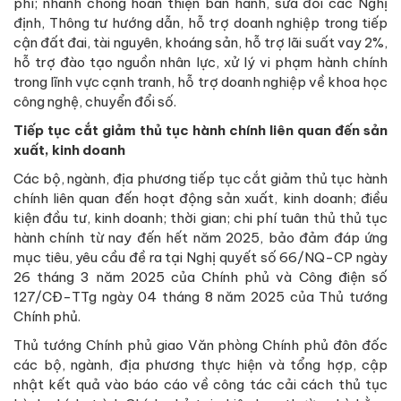
phí; nhanh chóng hoàn thiện ban hành, sửa đổi các Nghị
định, Thông tư hướng dẫn, hỗ trợ doanh nghiệp trong tiếp
cận đất đai, tài nguyên, khoáng sản, hỗ trợ lãi suất vay 2%,
hỗ trợ đào tạo nguồn nhân lực, xử lý vi phạm hành chính
trong lĩnh vực cạnh tranh, hỗ trợ doanh nghiệp về khoa học
công nghệ, chuyển đổi số.
Tiếp tục cắt giảm thủ tục hành chính liên quan đến sản
xuất, kinh doanh
Các bộ, ngành, địa phương tiếp tục cắt giảm thủ tục hành
chính liên quan đến hoạt động sản xuất, kinh doanh; điều
kiện đầu tư, kinh doanh; thời gian; chi phí tuân thủ thủ tục
hành chính từ nay đến hết năm 2025, bảo đảm đáp ứng
mục tiêu, yêu cầu đề ra tại Nghị quyết số 66/NQ-CP ngày
26 tháng 3 năm 2025 của Chính phủ và Công điện số
127/CĐ-TTg ngày 04 tháng 8 năm 2025 của Thủ tướng
Chính phủ.
Thủ tướng Chính phủ giao Văn phòng Chính phủ đôn đốc
các bộ, ngành, địa phương thực hiện và tổng hợp, cập
nhật kết quả vào báo cáo về công tác cải cách thủ tục