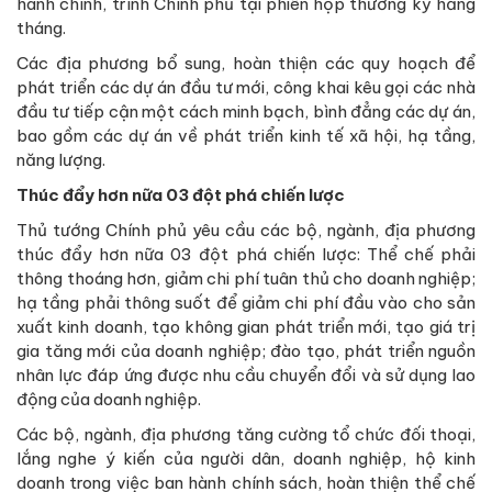
hành chính, trình Chính phủ tại phiên họp thường kỳ hằng
tháng.
Các địa phương bổ sung, hoàn thiện các quy hoạch để
phát triển các dự án đầu tư mới, công khai kêu gọi các nhà
đầu tư tiếp cận một cách minh bạch, bình đẳng các dự án,
bao gồm các dự án về phát triển kinh tế xã hội, hạ tầng,
năng lượng.
Thúc đẩy hơn nữa 03 đột phá chiến lược
Thủ tướng Chính phủ yêu cầu các bộ, ngành, địa phương
thúc đẩy hơn nữa 03 đột phá chiến lược: Thể chế phải
thông thoáng hơn, giảm chi phí tuân thủ cho doanh nghiệp;
hạ tầng phải thông suốt để giảm chi phí đầu vào cho sản
xuất kinh doanh, tạo không gian phát triển mới, tạo giá trị
gia tăng mới của doanh nghiệp; đào tạo, phát triển nguồn
nhân lực đáp ứng được nhu cầu chuyển đổi và sử dụng lao
động của doanh nghiệp.
Các bộ, ngành, địa phương tăng cường tổ chức đối thoại,
lắng nghe ý kiến của người dân, doanh nghiệp, hộ kinh
doanh trong việc ban hành chính sách, hoàn thiện thể chế