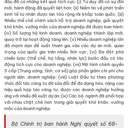
đầu đã có những kết quả tích cực: (i) Tư duy đã có sự đổi
mới, hành động đã quyết liệt hơn; (ii) Niềm tin về phát triển
kinh tế tư nhân được lan tỏa rộng rãi khắp toàn quốc; (iii)
Nhiều thể chế chính sách hỗ trợ doanh nghiệp, giải quyết
khó khăn, vướng mắc của doanh nghiệp đã được ban hành;
(iv) Số lượng hộ kinh doanh, doanh nghiệp thành lập mới,
quay trở lại hoạt động tăng lên; (v) Nhiều doanh nghiệp lớn
đã mạnh dạn đề xuất tham gia vào các dự án mới, quan
trọng của quốc gia trên nhiều lĩnh vực; (vi) Ba đột phá
chiến lược (thể chế, hạ tầng, nhân lực) bước đầu có tác
động tích cực cho doanh nghiệp; (vii) Mô hình chính quyền
3 cấp (Trung ương, tỉnh, cơ sở) góp phần giảm chi phí cho
người dân, doanh nghiệp; (viii) Luật Đầu tư theo phương
thức đối tác công tư đã sửa đổi để đa dạng hóa, nâng cao
hiệu quả hợp tác công tư, được các doanh nghiệp hưởng
ứng với nhiều đề xuất dự án; (ix) Các bộ, ngành đã phối hợp
với nhau chặt chẽ hơn trong giải quyết khó khăn, vướng
mắc của doanh nghiệp.
Bộ Chính trị ban hành Nghị quyết số 68-