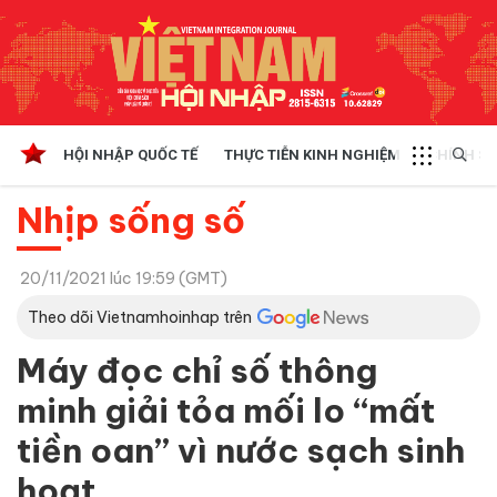
HỘI NHẬP QUỐC TẾ
THỰC TIỄN KINH NGHIỆM
CHÍNH SÁ
Nhịp sống số
20/11/2021 lúc 19:59 (GMT)
Theo dõi Vietnamhoinhap trên
Máy đọc chỉ số thông
minh giải tỏa mối lo “mất
tiền oan” vì nước sạch sinh
hoạt