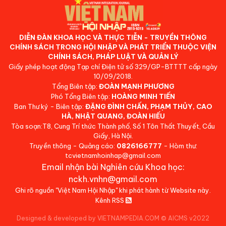
DIỄN ĐÀN KHOA HỌC VÀ THỰC TIỄN - TRUYỀN THÔNG
CHÍNH SÁCH TRONG HỘI NHẬP VÀ PHÁT TRIỂN THUỘC VIỆN
CHÍNH SÁCH, PHÁP LUẬT VÀ QUẢN LÝ
Giấy phép hoạt động Tạp chí Điện tử số 329/GP-BTTTT cấp ngày
10/09/2018.
Tổng Biên tập:
ĐOÀN MẠNH PHƯƠNG
Phó Tổng Biên tập:
HOÀNG MINH TIẾN
Ban Thư ký - Biên tập:
ĐẶNG ĐÌNH CHẤN, PHẠM THỦY, CAO
HÀ, NHẬT QUANG, ĐOÀN HIẾU
Tòa soạn:T8, Cung Trí thức Thành phố, Số 1 Tôn Thất Thuyết, Cầu
Giấy, Hà Nội.
Truyền thông - Quảng cáo:
0826166777
- Hòm thư:
tcvietnamhoinhap@gmail.com
Email nhận bài Nghiên cứu Khoa học:
nckh.vnhn@gmail.com
Ghi rõ nguồn "Việt Nam Hội Nhập" khi phát hành từ Website này.
Kênh RSS
Designed & developed by VIETNAMPEDIA.COM
©
AICMS v2022