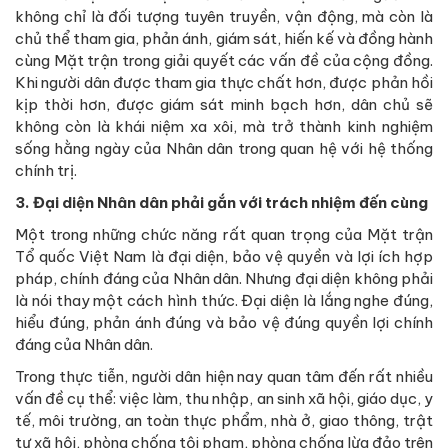
không chỉ là đối tượng tuyên truyền, vận động, mà còn là
chủ thể tham gia, phản ánh, giám sát, hiến kế và đồng hành
cùng Mặt trận trong giải quyết các vấn đề của cộng đồng.
Khi người dân được tham gia thực chất hơn, được phản hồi
kịp thời hơn, được giám sát minh bạch hơn, dân chủ sẽ
không còn là khái niệm xa xôi, mà trở thành kinh nghiệm
sống hằng ngày của Nhân dân trong quan hệ với hệ thống
chính trị.
3. Đại diện Nhân dân phải gắn với trách nhiệm đến cùng
Một trong những chức năng rất quan trọng của Mặt trận
Tổ quốc Việt Nam là đại diện, bảo vệ quyền và lợi ích hợp
pháp, chính đáng của Nhân dân. Nhưng đại diện không phải
là nói thay một cách hình thức. Đại diện là lắng nghe đúng,
hiểu đúng, phản ánh đúng và bảo vệ đúng quyền lợi chính
đáng của Nhân dân.
Trong thực tiễn, người dân hiện nay quan tâm đến rất nhiều
vấn đề cụ thể: việc làm, thu nhập, an sinh xã hội, giáo dục, y
tế, môi trường, an toàn thực phẩm, nhà ở, giao thông, trật
tự xã hội, phòng chống tội phạm, phòng chống lừa đảo trên