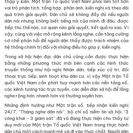
thập ý kiến, Mặt trận Tổ quốc Việt Nam phải làm tốt hơn
vai trò phân tích, tổng hợp, phản ánh, kiến nghị và theo dõi
quá trình giải quyết. Dân chủ sẽ không đầy đủ nếu người
dân nói nhưng không biết tiếng nói của mình đi đâu, được
tiếp thu thế nào, cơ quan nào giải quyết, kết quả ra sao. Vì
vậy, cùng với việc mở rộng kênh lắng nghe, cần tăng cường
cơ chế phản hồi để người dân thấy được trách nhiệm của
hệ thống chính trị đối với những điều họ góp ý, kiến nghị.
Trong xã hội hiện đại, dân chủ cũng cần được thực hiện
bằng những phương thức mới bên cạnh các hình thức
truyền thống như hội nghị Nhân dân, tiếp xúc cử tri, đối
thoại trực tiếp, sinh hoạt khu dân cư, vị vậy Mặt trận Tổ
quốc Việt Nam cần phát huy mạnh hơn các nền tảng số,
các kênh tương tác trực tuyến, các diễn đàn xã hội để lắng
nghe rộng hơn, nhanh hơn và thường xuyên hơn.
Những định hướng như Mặt trận số, tiếp nhận kiến nghị
24/7, “Tháng nghe dân nói”, bộ chỉ số niềm tin xã hội, “3
công khai - 3 giám sát” đã và đang thực hiện cho thấy tư
duy mới của Mặt trận Tổ quốc Việt Nam trong thực hành
dân chủ một cách mạnh mẽ và đi vào thực chất. Người dân