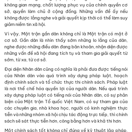
không gian mạng, chất lượng phục vụ của chính quyền cơ
sở, quyền làm chủ ở cộng đồng. Những vấn đề ấy nếu
không được lắng nghe và giải quyết kịp thời có thể làm suy
giảm niềm tin xã hội.
Vì vậy, Mặt trận gần dân không chỉ là Mặt trận có mặt ở
cơ sở. Gần dân là nhìn thấy sớm những lo lắng của dân,
nghe được những điều dân đang băn khoăn, nhận diện được
những vấn đề xã hội đang tích tụ và tham gia giải quyết từ
sớm, từ xa, từ cơ sở.
Đại diện Nhân dân cũng có nghĩa là phải đưa được tiếng nói
của Nhân dân vào quá trình xây dựng pháp luật, hoạch
định chính sách và tổ chức thực thi chính sách. Pháp luật
là nơi thể chế hóa quyền lợi của người dân. Nếu quá trình
xây dựng pháp luật có tiếng nói của Nhân dân, có sự phản
biện của Mặt trận Tổ quốc Việt Nam, có sự tham gia của
các chuyên gia, nhà khoa học, người có kinh nghiệm thực
tiễn và những nhóm xã hội chịu tác động trực tiếp, thì chính
sách sẽ sát thực tiễn hơn, công bằng hơn và khả thi hơn.
Một chính sách tốt không chỉ đúng về kỹ thuật lập pháp,