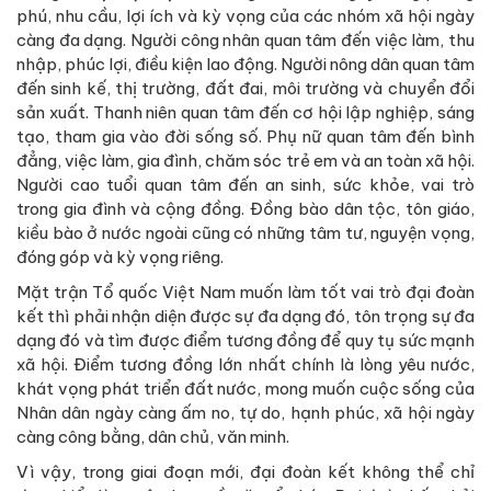
phú, nhu cầu, lợi ích và kỳ vọng của các nhóm xã hội ngày
càng đa dạng. Người công nhân quan tâm đến việc làm, thu
nhập, phúc lợi, điều kiện lao động. Người nông dân quan tâm
đến sinh kế, thị trường, đất đai, môi trường và chuyển đổi
sản xuất. Thanh niên quan tâm đến cơ hội lập nghiệp, sáng
tạo, tham gia vào đời sống số. Phụ nữ quan tâm đến bình
đẳng, việc làm, gia đình, chăm sóc trẻ em và an toàn xã hội.
Người cao tuổi quan tâm đến an sinh, sức khỏe, vai trò
trong gia đình và cộng đồng. Đồng bào dân tộc, tôn giáo,
kiều bào ở nước ngoài cũng có những tâm tư, nguyện vọng,
đóng góp và kỳ vọng riêng.
Mặt trận Tổ quốc Việt Nam muốn làm tốt vai trò đại đoàn
kết thì phải nhận diện được sự đa dạng đó, tôn trọng sự đa
dạng đó và tìm được điểm tương đồng để quy tụ sức mạnh
xã hội. Điểm tương đồng lớn nhất chính là lòng yêu nước,
khát vọng phát triển đất nước, mong muốn cuộc sống của
Nhân dân ngày càng ấm no, tự do, hạnh phúc, xã hội ngày
càng công bằng, dân chủ, văn minh.
Vì vậy, trong giai đoạn mới, đại đoàn kết không thể chỉ