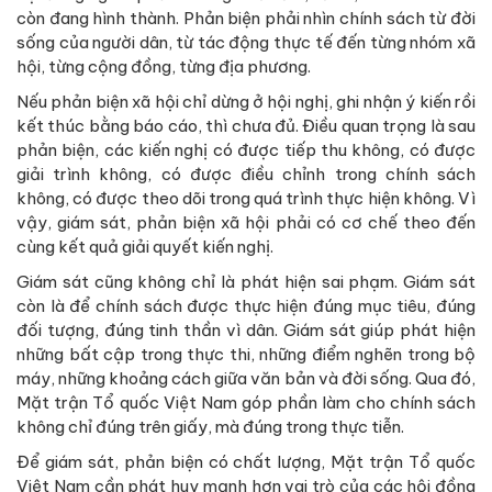
còn đang hình thành. Phản biện phải nhìn chính sách từ đời
sống của người dân, từ tác động thực tế đến từng nhóm xã
hội, từng cộng đồng, từng địa phương.
Nếu phản biện xã hội chỉ dừng ở hội nghị, ghi nhận ý kiến rồi
kết thúc bằng báo cáo, thì chưa đủ. Điều quan trọng là sau
phản biện, các kiến nghị có được tiếp thu không, có được
giải trình không, có được điều chỉnh trong chính sách
không, có được theo dõi trong quá trình thực hiện không. Vì
vậy, giám sát, phản biện xã hội phải có cơ chế theo đến
cùng kết quả giải quyết kiến nghị.
Giám sát cũng không chỉ là phát hiện sai phạm. Giám sát
còn là để chính sách được thực hiện đúng mục tiêu, đúng
đối tượng, đúng tinh thần vì dân. Giám sát giúp phát hiện
những bất cập trong thực thi, những điểm nghẽn trong bộ
máy, những khoảng cách giữa văn bản và đời sống. Qua đó,
Mặt trận Tổ quốc Việt Nam góp phần làm cho chính sách
không chỉ đúng trên giấy, mà đúng trong thực tiễn.
Để giám sát, phản biện có chất lượng, Mặt trận Tổ quốc
Việt Nam cần phát huy mạnh hơn vai trò của các hội đồng