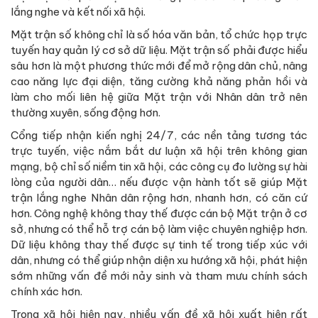
lắng nghe và kết nối xã hội.
Mặt trận số không chỉ là số hóa văn bản, tổ chức họp trực
tuyến hay quản lý cơ sở dữ liệu. Mặt trận số phải được hiểu
sâu hơn là một phương thức mới để mở rộng dân chủ, nâng
cao năng lực đại diện, tăng cường khả năng phản hồi và
làm cho mối liên hệ giữa Mặt trận với Nhân dân trở nên
thường xuyên, sống động hơn.
Cổng tiếp nhận kiến nghị 24/7, các nền tảng tương tác
trực tuyến, việc nắm bắt dư luận xã hội trên không gian
mạng, bộ chỉ số niềm tin xã hội, các công cụ đo lường sự hài
lòng của người dân… nếu được vận hành tốt sẽ giúp Mặt
trận lắng nghe Nhân dân rộng hơn, nhanh hơn, có căn cứ
hơn. Công nghệ không thay thế được cán bộ Mặt trận ở cơ
sở, nhưng có thể hỗ trợ cán bộ làm việc chuyên nghiệp hơn.
Dữ liệu không thay thế được sự tinh tế trong tiếp xúc với
dân, nhưng có thể giúp nhận diện xu hướng xã hội, phát hiện
sớm những vấn đề mới nảy sinh và tham mưu chính sách
chính xác hơn.
Trong xã hội hiện nay, nhiều vấn đề xã hội xuất hiện rất