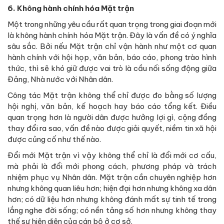
6. Không hành chính hóa Mặt trận
Một trong những yêu cầu rất quan trọng trong giai đoạn mới
là không hành chính hóa Mặt trận. Đây là vấn đề có ý nghĩa
sâu sắc. Bởi nếu Mặt trận chỉ vận hành như một cơ quan
hành chính với hội họp, văn bản, báo cáo, phong trào hình
thức, thì sẽ khó giữ được vai trò là cầu nối sống động giữa
Đảng, Nhà nước với Nhân dân.
Công tác Mặt trận không thể chỉ được đo bằng số lượng
hội nghị, văn bản, kế hoạch hay báo cáo tổng kết. Điều
quan trọng hơn là người dân được hưởng lợi gì, cộng đồng
thay đổi ra sao, vấn đề nào được giải quyết, niềm tin xã hội
được củng cố như thế nào.
Đổi mới Mặt trận vì vậy không thể chỉ là đổi mới cơ cấu,
mà phải là đổi mới phong cách, phương pháp và trách
nhiệm phục vụ Nhân dân. Mặt trận cần chuyên nghiệp hơn
nhưng không quan liêu hơn; hiện đại hơn nhưng không xa dân
hơn; có dữ liệu hơn nhưng không đánh mất sự tinh tế trong
lắng nghe đời sống; có nền tảng số hơn nhưng không thay
thế sự hiện diện của cán bộ ở cơ sở.