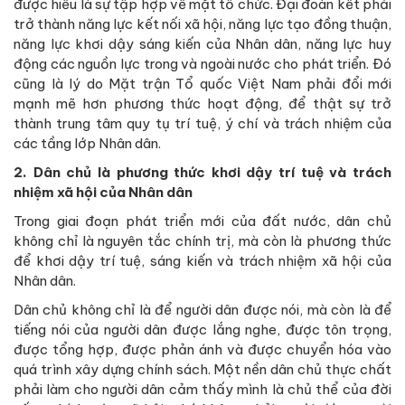
được hiểu là sự tập hợp về mặt tổ chức. Đại đoàn kết phải
trở thành năng lực kết nối xã hội, năng lực tạo đồng thuận,
năng lực khơi dậy sáng kiến của Nhân dân, năng lực huy
động các nguồn lực trong và ngoài nước cho phát triển. Đó
cũng là lý do Mặt trận Tổ quốc Việt Nam phải đổi mới
mạnh mẽ hơn phương thức hoạt động, để thật sự trở
thành trung tâm quy tụ trí tuệ, ý chí và trách nhiệm của
các tầng lớp Nhân dân.
2. Dân chủ là phương thức khơi dậy trí tuệ và trách
nhiệm xã hội của Nhân dân
Trong giai đoạn phát triển mới của đất nước, dân chủ
không chỉ là nguyên tắc chính trị, mà còn là phương thức
để khơi dậy trí tuệ, sáng kiến và trách nhiệm xã hội của
Nhân dân.
Dân chủ không chỉ là để người dân được nói, mà còn là để
tiếng nói của người dân được lắng nghe, được tôn trọng,
được tổng hợp, được phản ánh và được chuyển hóa vào
quá trình xây dựng chính sách. Một nền dân chủ thực chất
phải làm cho người dân cảm thấy mình là chủ thể của đời