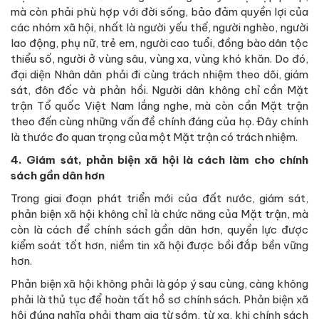
mà còn phải phù hợp với đời sống, bảo đảm quyền lợi của
các nhóm xã hội, nhất là người yếu thế, người nghèo, người
lao động, phụ nữ, trẻ em, người cao tuổi, đồng bào dân tộc
thiểu số, người ở vùng sâu, vùng xa, vùng khó khăn. Do đó,
đại diện Nhân dân phải đi cùng trách nhiệm theo dõi, giám
sát, đôn đốc và phản hồi. Người dân không chỉ cần Mặt
trận Tổ quốc Việt Nam lắng nghe, mà còn cần Mặt trận
theo đến cùng những vấn đề chính đáng của họ. Đây chính
là thước đo quan trọng của một Mặt trận có trách nhiệm.
4. Giám sát, phản biện xã hội là cách làm cho chính
sách gần dân hơn
Trong giai đoạn phát triển mới của đất nước, giám sát,
phản biện xã hội không chỉ là chức năng của Mặt trận, mà
còn là cách để chính sách gần dân hơn, quyền lực được
kiểm soát tốt hơn, niềm tin xã hội được bồi đắp bền vững
hơn.
Phản biện xã hội không phải là góp ý sau cùng, càng không
phải là thủ tục để hoàn tất hồ sơ chính sách. Phản biện xã
hội đúng nghĩa phải tham gia từ sớm, từ xa, khi chính sách