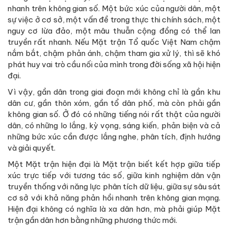
nhanh trên không gian số. Một bức xúc của người dân, một
sự việc ở cơ sở, một vấn đề trong thực thi chính sách, một
nguy cơ lừa đảo, một mâu thuẫn cộng đồng có thể lan
truyền rất nhanh. Nếu Mặt trận Tổ quốc Việt Nam chậm
nắm bắt, chậm phản ánh, chậm tham gia xử lý, thì sẽ khó
phát huy vai trò cầu nối của mình trong đời sống xã hội hiện
đại.
Vì vậy, gần dân trong giai đoạn mới không chỉ là gần khu
dân cư, gần thôn xóm, gần tổ dân phố, mà còn phải gần
không gian số. Ở đó có những tiếng nói rất thật của người
dân, có những lo lắng, kỳ vọng, sáng kiến, phản biện và cả
những bức xúc cần được lắng nghe, phân tích, định hướng
và giải quyết.
Một Mặt trận hiện đại là Mặt trận biết kết hợp giữa tiếp
xúc trực tiếp với tương tác số, giữa kinh nghiệm dân vận
truyền thống với năng lực phân tích dữ liệu, giữa sự sâu sát
cơ sở với khả năng phản hồi nhanh trên không gian mạng.
Hiện đại không có nghĩa là xa dân hơn, mà phải giúp Mặt
trận gần dân hơn bằng những phương thức mới.