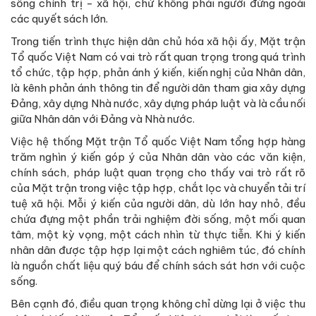
sống chính trị - xã hội, chứ không phải người đứng ngoài
các quyết sách lớn.
Trong tiến trình thực hiện dân chủ hóa xã hội ấy, Mặt trận
Tổ quốc Việt Nam có vai trò rất quan trọng trong quá trình
tổ chức, tập hợp, phản ánh ý kiến, kiến nghị của Nhân dân,
là kênh phản ánh thông tin để người dân tham gia xây dựng
Đảng, xây dựng Nhà nước, xây dựng pháp luật và là cầu nối
giữa Nhân dân với Đảng và Nhà nước.
Việc hệ thống Mặt trận Tổ quốc Việt Nam tổng hợp hàng
trăm nghìn ý kiến góp ý của Nhân dân vào các văn kiện,
chính sách, pháp luật quan trọng cho thấy vai trò rất rõ
của Mặt trận trong việc tập hợp, chắt lọc và chuyển tải trí
tuệ xã hội. Mỗi ý kiến của người dân, dù lớn hay nhỏ, đều
chứa đựng một phần trải nghiệm đời sống, một mối quan
tâm, một kỳ vọng, một cách nhìn từ thực tiễn. Khi ý kiến
nhân dân được tập hợp lại một cách nghiêm túc, đó chính
là nguồn chất liệu quý báu để chính sách sát hơn với cuộc
sống.
Bên cạnh đó, điều quan trọng không chỉ dừng lại ở việc thu