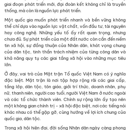
giai đoạn phát triển mới, đại đoàn kết không chỉ là truyền
thống, mà còn là nguồn lực phát triển.
Một quốc gia muốn phát triển nhanh và bền vững không
thể chỉ dựa vào nguồn lực vật chất, vốn đầu tư, tài nguyên
hay công nghệ. Những yếu tố ấy rất quan trọng, nhưng
chưa đủ. Sự phát triển của một đất nước còn cần đến niềm
tin xã hội, sự đồng thuận của Nhân dân, khát vọng chung
của dân tộc, tinh thần trách nhiệm của từng công dân và
khả năng quy tụ các giai tầng xã hội vào những mục tiêu
lớn.
Ở đây, vai trò của Mặt trận Tổ quốc Việt Nam có ý nghĩa
đặc biệt. Mặt trận là nơi tập hợp rộng rãi các giai cấp,
tầng lớp, dân tộc, tôn giáo, giới trí thức, doanh nhân, phụ
nữ, thanh niên, người cao tuổi, người Việt Nam ở nước ngoài
và các tổ chức thành viên. Chính sự rộng lớn ấy tạo nên
một không gian chính trị - xã hội đặc biệt, nơi các tiếng nói
khác nhau có thể gặp gỡ, cùng hướng về lợi ích chung của
quốc gia, dân tộc.
Trong xã hội hiện đại, đời sống Nhân dân ngày càng phong