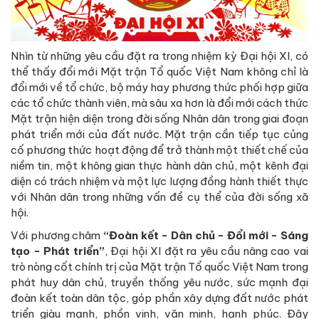
Nhìn từ những yêu cầu đặt ra trong nhiệm kỳ Đại hội XI, có
thể thấy đổi mới Mặt trận Tổ quốc Việt Nam không chỉ là
đổi mới về tổ chức, bộ máy hay phương thức phối hợp giữa
các tổ chức thành viên, mà sâu xa hơn là đổi mới cách thức
Mặt trận hiện diện trong đời sống Nhân dân trong giai đoạn
phát triển mới của đất nước. Mặt trận cần tiếp tục củng
cố phương thức hoạt động để trở thành một thiết chế của
niềm tin, một không gian thực hành dân chủ, một kênh đại
diện có trách nhiệm và một lực lượng đồng hành thiết thực
với Nhân dân trong những vấn đề cụ thể của đời sống xã
hội.
Với phương châm
“Đoàn kết - Dân chủ - Đổi mới - Sáng
tạo - Phát triển”
, Đại hội XI đặt ra yêu cầu nâng cao vai
trò nòng cốt chính trị của Mặt trận Tổ quốc Việt Nam trong
phát huy dân chủ, truyền thống yêu nước, sức mạnh đại
đoàn kết toàn dân tộc, góp phần xây dựng đất nước phát
triển giàu mạnh, phồn vinh, văn minh, hạnh phúc. Đây