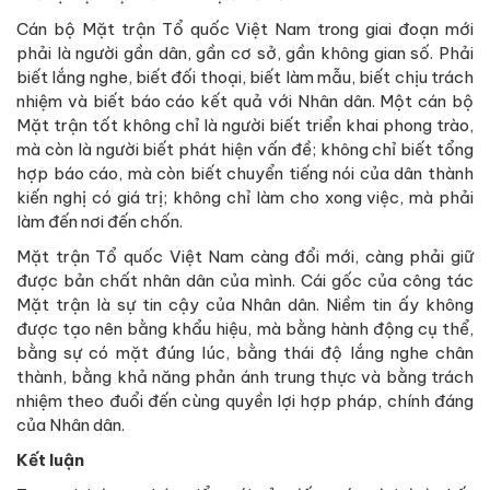
Cán bộ Mặt trận Tổ quốc Việt Nam trong giai đoạn mới
phải là người gần dân, gần cơ sở, gần không gian số. Phải
biết lắng nghe, biết đối thoại, biết làm mẫu, biết chịu trách
nhiệm và biết báo cáo kết quả với Nhân dân. Một cán bộ
Mặt trận tốt không chỉ là người biết triển khai phong trào,
mà còn là người biết phát hiện vấn đề; không chỉ biết tổng
hợp báo cáo, mà còn biết chuyển tiếng nói của dân thành
kiến nghị có giá trị; không chỉ làm cho xong việc, mà phải
làm đến nơi đến chốn.
Mặt trận Tổ quốc Việt Nam càng đổi mới, càng phải giữ
được bản chất nhân dân của mình. Cái gốc của công tác
Mặt trận là sự tin cậy của Nhân dân. Niềm tin ấy không
được tạo nên bằng khẩu hiệu, mà bằng hành động cụ thể,
bằng sự có mặt đúng lúc, bằng thái độ lắng nghe chân
thành, bằng khả năng phản ánh trung thực và bằng trách
nhiệm theo đuổi đến cùng quyền lợi hợp pháp, chính đáng
của Nhân dân.
Kết luận