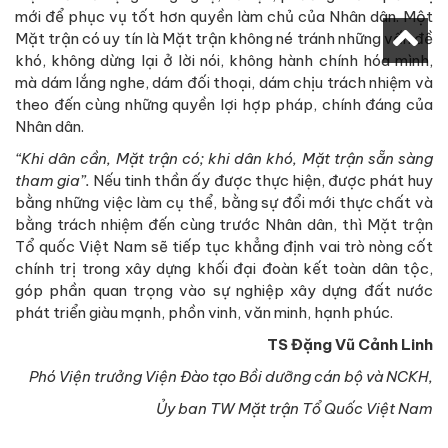
mới để phục vụ tốt hơn quyền làm chủ của Nhân dân. Một
Mặt trận có uy tín là Mặt trận không né tránh những vấn đề
khó, không dừng lại ở lời nói, không hành chính hóa mình,
mà dám lắng nghe, dám đối thoại, dám chịu trách nhiệm và
theo đến cùng những quyền lợi hợp pháp, chính đáng của
Nhân dân.
“Khi dân cần, Mặt trận có; khi dân khó, Mặt trận sẵn sàng
tham gia”.
Nếu tinh thần ấy được thực hiện, được phát huy
bằng những việc làm cụ thể, bằng sự đổi mới thực chất và
bằng trách nhiệm đến cùng trước Nhân dân, thì Mặt trận
Tổ quốc Việt Nam sẽ tiếp tục khẳng định vai trò nòng cốt
chính trị trong xây dựng khối đại đoàn kết toàn dân tộc,
góp phần quan trọng vào sự nghiệp xây dựng đất nước
phát triển giàu mạnh, phồn vinh, văn minh, hạnh phúc.
TS Đặng Vũ Cảnh Linh
Phó Viện trưởng Viện Đào tạo Bồi dưỡng cán bộ và NCKH,
Ủy ban TW Mặt trận Tổ Quốc Việt Nam