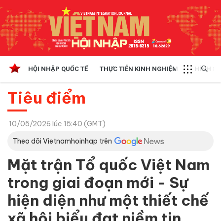
HỘI NHẬP QUỐC TẾ
THỰC TIỄN KINH NGHIỆM
CHÍNH SÁ
Tiêu điểm
10/05/2026 lúc 15:40 (GMT)
Theo dõi Vietnamhoinhap trên
Mặt trận Tổ quốc Việt Nam
trong giai đoạn mới - Sự
hiện diện như một thiết chế
xã hội biểu đạt niềm tin