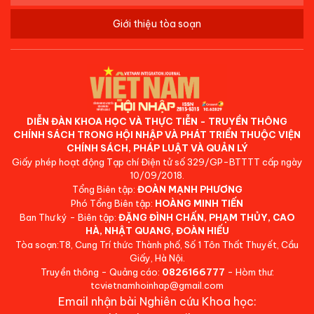
Giới thiệu tòa soạn
DIỄN ĐÀN KHOA HỌC VÀ THỰC TIỄN - TRUYỀN THÔNG
CHÍNH SÁCH TRONG HỘI NHẬP VÀ PHÁT TRIỂN THUỘC VIỆN
CHÍNH SÁCH, PHÁP LUẬT VÀ QUẢN LÝ
Giấy phép hoạt động Tạp chí Điện tử số 329/GP-BTTTT cấp ngày
10/09/2018.
Tổng Biên tập:
ĐOÀN MẠNH PHƯƠNG
Phó Tổng Biên tập:
HOÀNG MINH TIẾN
Ban Thư ký - Biên tập:
ĐẶNG ĐÌNH CHẤN, PHẠM THỦY, CAO
HÀ, NHẬT QUANG, ĐOÀN HIẾU
Tòa soạn:T8, Cung Trí thức Thành phố, Số 1 Tôn Thất Thuyết, Cầu
Giấy, Hà Nội.
Truyền thông - Quảng cáo:
0826166777
- Hòm thư:
tcvietnamhoinhap@gmail.com
Email nhận bài Nghiên cứu Khoa học: