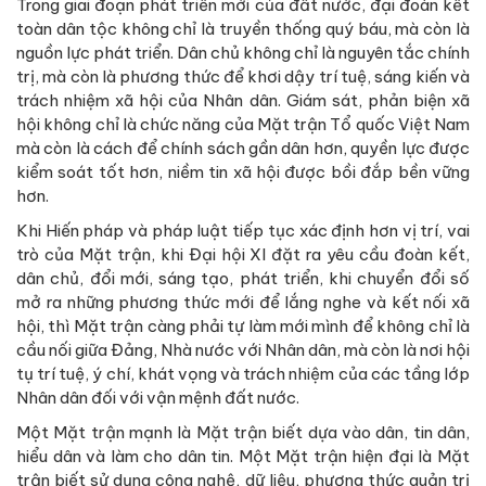
Trong giai đoạn phát triển mới của đất nước, đại đoàn kết
toàn dân tộc không chỉ là truyền thống quý báu, mà còn là
nguồn lực phát triển. Dân chủ không chỉ là nguyên tắc chính
trị, mà còn là phương thức để khơi dậy trí tuệ, sáng kiến và
trách nhiệm xã hội của Nhân dân. Giám sát, phản biện xã
hội không chỉ là chức năng của Mặt trận Tổ quốc Việt Nam
mà còn là cách để chính sách gần dân hơn, quyền lực được
kiểm soát tốt hơn, niềm tin xã hội được bồi đắp bền vững
hơn.
Khi Hiến pháp và pháp luật tiếp tục xác định hơn vị trí, vai
trò của Mặt trận, khi Đại hội XI đặt ra yêu cầu đoàn kết,
dân chủ, đổi mới, sáng tạo, phát triển, khi chuyển đổi số
mở ra những phương thức mới để lắng nghe và kết nối xã
hội, thì Mặt trận càng phải tự làm mới mình để không chỉ là
cầu nối giữa Đảng, Nhà nước với Nhân dân, mà còn là nơi hội
tụ trí tuệ, ý chí, khát vọng và trách nhiệm của các tầng lớp
Nhân dân đối với vận mệnh đất nước.
Một Mặt trận mạnh là Mặt trận biết dựa vào dân, tin dân,
hiểu dân và làm cho dân tin. Một Mặt trận hiện đại là Mặt
trận biết sử dụng công nghệ, dữ liệu, phương thức quản trị