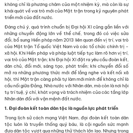
không chỉ là phương châm của một nhiệm kỳ, mà còn là sự
khái quát về vai trò mới của Mặt trận trong kỷ nguyên phát
triển mới của đất nước.
Đáng chú ý, quá trình chuẩn bị Đại hội XI cũng gắn liền với
những chuyển động lớn về thể chế, trong đó có việc sửa
đổi, bổ sung Hiến pháp năm 2013 liên quan đến vị trí, vai trò
của Mặt trận Tổ quốc Việt Nam và các tổ chức chính trị -
xã hội. Khi Hiến pháp và pháp luật tiếp tục làm rõ hơn vị trí,
vai trò của Mặt trận; khi Đại hội XI đặt ra yêu cầu đoàn kết,
dân chủ, đổi mới, sáng tạo, phát triển; khi chuyển đổi số
mở ra những phương thức mới để lắng nghe và kết nối xã
hội, thì Mặt trận càng phải tự làm mới mình để không chỉ là
cầu nối giữa Đảng, Nhà nước với Nhân dân, mà còn là nơi hội
tụ trí tuệ, ý chí, khát vọng và trách nhiệm của các tầng lớp
Nhân dân đối với vận mệnh đất nước.
1. Đại đoàn kết toàn dân tộc là nguồn lực phát triển
Trong lịch sử cách mạng Việt Nam, đại đoàn kết toàn dân
tộc luôn là truyền thống quý báu, là cội nguồn sức mạnh
đưa dân tộc vượt qua những thử thách lớn lao. Nhưng trong