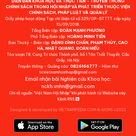
DIỄN ĐÀN KHOA HỌC VÀ THỰC TIỄN - TRUYỀN THÔNG
CHÍNH SÁCH TRONG HỘI NHẬP VÀ PHÁT TRIỂN THUỘC VIỆN
CHÍNH SÁCH, PHÁP LUẬT VÀ QUẢN LÝ
Giấy phép hoạt động Tạp chí Điện tử số 329/GP-BTTTT cấp ngày
10/09/2018.
Tổng Biên tập:
ĐOÀN MẠNH PHƯƠNG
Phó Tổng Biên tập:
HOÀNG MINH TIẾN
Ban Thư ký - Biên tập:
ĐẶNG ĐÌNH CHẤN, PHẠM THỦY, CAO
HÀ, NHẬT QUANG, ĐOÀN HIẾU
Tòa soạn:T8, Cung Trí thức Thành phố, Số 1 Tôn Thất Thuyết, Cầu
Giấy, Hà Nội.
Truyền thông - Quảng cáo:
0826166777
- Hòm thư:
tcvietnamhoinhap@gmail.com
Email nhận bài Nghiên cứu Khoa học:
nckh.vnhn@gmail.com
Ghi rõ nguồn "Việt Nam Hội Nhập" khi phát hành từ Website này.
Kênh RSS
Designed & developed by VIETNAMPEDIA.COM
©
AICMS v2022