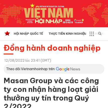
HỘI NHẬP QUỐC TẾ
THỰC TIỄN KINH NGHIỆM
CHÍNH SÁ
Đồng hành doanh nghiệp
12/08/2022 lúc 23:41 (GMT)
Theo dõi Vietnamhoinhap trên
Masan Group và các công
ty con nhận hàng loạt giải
thưởng uy tín trong Quý
2/2022