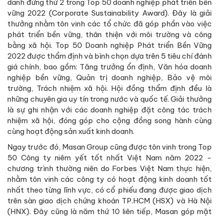
danh đứng thứ 2 trong Top 50 doanh nghiệp phát triển bền
vững 2022 (Corporate Sustainability Award). Đây là giải
thưởng nhằm tôn vinh các tổ chức đã góp phần vào việc
phát triển bền vững, thân thiện với môi trường và công
bằng xã hội. Top 50 Doanh nghiệp Phát triển Bền Vững
2022 được thẩm định và bình chọn dựa trên 5 tiêu chí đánh
giá chính, bao gồm: Tăng trưởng ổn định, Văn hóa doanh
nghiệp bền vững, Quản trị doanh nghiệp, Bảo vệ môi
trường, Trách nhiệm xã hội. Hội đồng thẩm định đều là
những chuyên gia uy tín trong nước và quốc tế. Giải thưởng
là sự ghi nhận với các doanh nghiệp đặt công tác trách
nhiệm xã hội, đóng góp cho cộng đồng song hành cùng
cùng hoạt động sản xuất kinh doanh.
Ngay trước đó, Masan Group cũng được tôn vinh trong Top
50 Công ty niêm yết tốt nhất Việt Nam năm 2022 -
chương trình thường niên do Forbes Việt Nam thực hiện,
nhằm tôn vinh các công ty có hoạt động kinh doanh tốt
nhất theo từng lĩnh vực, có cổ phiếu đang được giao dịch
trên sàn giao dịch chứng khoán TP.HCM (HSX) và Hà Nội
(HNX). Đây cũng là năm thứ 10 liên tiếp, Masan góp mặt