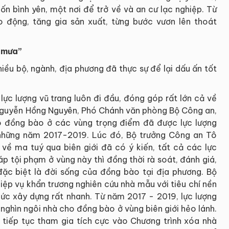
n bình yên, một nơi để trở về và an cư lạc nghiệp. Từ
 động, tăng gia sản xuất, từng bước vươn lên thoát
 mưa”
iều bộ, ngành, địa phương đã thực sự để lại dấu ấn tốt
lực lượng vũ trang luôn đi đầu, đóng góp rất lớn cả về
Nguyễn Hồng Nguyên, Phó Chánh văn phòng Bộ Công an,
ho đồng bào ở các vùng trọng điểm đã được lực lượng
 những năm 2017-2019. Lúc đó, Bộ trưởng Công an Tô
về ma tuý qua biên giới đã có ý kiến, tất cả các lực
áp tội phạm ở vùng này thì đồng thời rà soát, đánh giá,
, đặc biệt là đời sống của đồng bào tại địa phương. Bộ
hiệp vụ khẩn trương nghiên cứu nhà mẫu với tiêu chí nền
hức xây dựng rất nhanh. Từ năm 2017 - 2019, lực lượng
ghìn ngôi nhà cho đồng bào ở vùng biên giới hẻo lánh.
 tiếp tục tham gia tích cực vào Chương trình xóa nhà