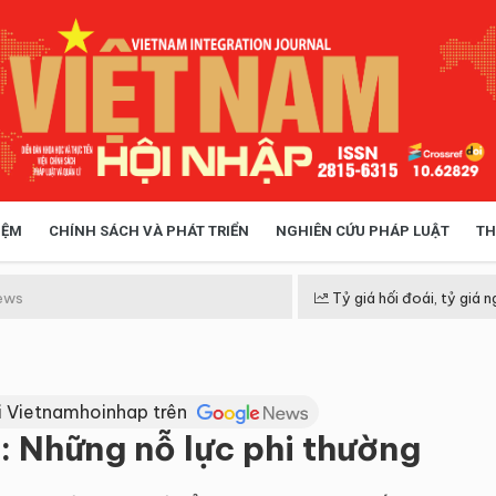
IỆM
CHÍNH SÁCH VÀ PHÁT TRIỂN
NGHIÊN CỨU PHÁP LUẬT
TH
HÓA XÃ HỘI
CHÍNH SÁCH
ews
Tỷ giá hối đoái, tỷ giá n
 TIỄN QUẢN LÝ
VIỆT NAM ĐIỂM ĐẾN
i Vietnamhoinhap trên
 Những nỗ lực phi thường