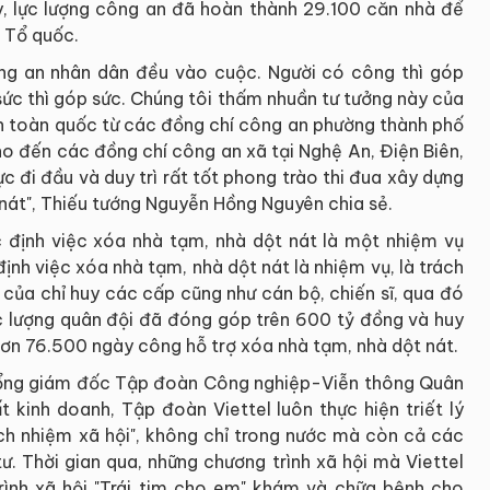
ay, lực lượng công an đã hoàn thành 29.100 căn nhà để
 Tổ quốc.
ng an nhân dân đều vào cuộc. Người có công thì góp
sức thì góp sức. Chúng tôi thấm nhuần tư tưởng này của
an toàn quốc từ các đồng chí công an phường thành phố
ho đến các đồng chí công an xã tại Nghệ An, Điện Biên,
ực đi đầu và duy trì rất tốt phong trào thi đua xây dựng
nát", Thiếu tướng Nguyễn Hồng Nguyên chia sẻ.
 định việc xóa nhà tạm, nhà dột nát là một nhiệm vụ
ịnh việc xóa nhà tạm, nhà dột nát là nhiệm vụ, là trách
, của chỉ huy các cấp cũng như cán bộ, chiến sĩ, qua đó
ực lượng quân đội đã đóng góp trên 600 tỷ đồng và huy
 hơn 76.500 ngày công hỗ trợ xóa nhà tạm, nhà dột nát.
Tổng giám đốc Tập đoàn Công nghiệp-Viễn thông Quân
ất kinh doanh, Tập đoàn Viettel luôn thực hiện triết lý
rách nhiệm xã hội", không chỉ trong nước mà còn cả các
. Thời gian qua, những chương trình xã hội mà Viettel
rình xã hội "Trái tim cho em" khám và chữa bệnh cho