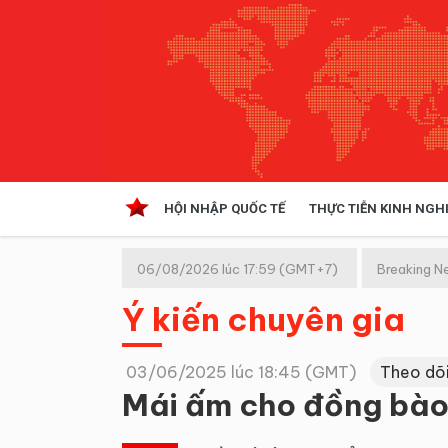
HỘI NHẬP QUỐC TẾ
THỰC TIỄN KINH NGH
HỘI NHẬP QUỐC TẾ
VĂN 
06/08/2026 lúc 17:59 (GMT+7)
Breaking N
Kinh tế hội nhập
Ý kiến chuyên gia
Doanh nghiệp
NGHIÊN CỨU PHÁP LUẬT
THỰC
03/06/2025 lúc 18:45 (GMT)
Theo dõ
Mái ấm cho đồng bào: