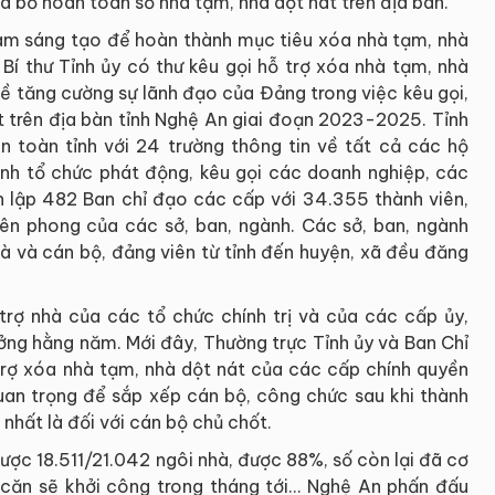
 bỏ hoàn toàn số nhà tạm, nhà dột nát trên địa bàn.
 làm sáng tạo để hoàn thành mục tiêu xóa nhà tạm, nhà
 Bí thư Tỉnh ủy có thư kêu gọi hỗ trợ xóa nhà tạm, nhà
 về tăng cường sự lãnh đạo của Đảng trong việc kêu gọi,
t trên địa bàn tỉnh Nghệ An giai đoạn 2023-2025. Tỉnh
àn toàn tỉnh với 24 trường thông tin về tất cả các hộ
tỉnh tổ chức phát động, kêu gọi các doanh nghiệp, các
 lập 482 Ban chỉ đạo các cấp với 34.355 thành viên,
ên phong của các sở, ban, ngành. Các sở, ban, ngành
hà và cán bộ, đảng viên từ tỉnh đến huyện, xã đều đăng
trợ nhà của các tổ chức chính trị và của các cấp ủy,
ưởng hằng năm. Mới đây, Thường trực Tỉnh ủy và Ban Chỉ
trợ xóa nhà tạm, nhà dột nát của các cấp chính quyền
quan trọng để sắp xếp cán bộ, công chức sau khi thành
 nhất là đối với cán bộ chủ chốt.
ợc 18.511/21.042 ngôi nhà, được 88%, số còn lại đã cơ
 căn sẽ khởi công trong tháng tới… Nghệ An phấn đấu