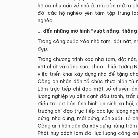
hộ có nhu cầu về nhà ở, mà còn mở ra chố
đó, các hộ nghèo yên tâm tập trung lao
nghèo.
… đến những mô hình “vượt nắng, thắng
Trong công cuộc xóa nhà tạm, dột nát, nh
đẹp.
Trong chương trình xóa nhà tạm, dột nát, 
vật chất và công sức. Theo Thiếu tướng 
việc triển khai xây dựng nhà để tặng c
Công an nhân dân tổ chức thực hiện từ
Lâm trực tiếp chỉ đạo một số chuyên án 
lượng nghiệp vụ bên cạnh đấu tranh, trấn 
điều tra cơ bản tình hình an sinh xã hội
trưởng chỉ đạo trực tiếp các lực lượng ng
cứng, nhà cứng, mái cứng, sản xuất, tổ c
Công an nhân dân đã xây dựng hàng trăm n
Phát huy cách làm đó, lực lượng công an