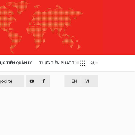
ỰC TIỄN QUẢN LÝ
THỰC TIỄN PHÁT TRIỂN
MULTIMEDIA
TÀI NGUYÊN - MÔI TRƯỜNG
goại tệ
EN
VI
THỰC TIỄN - KINH NGHIỆM