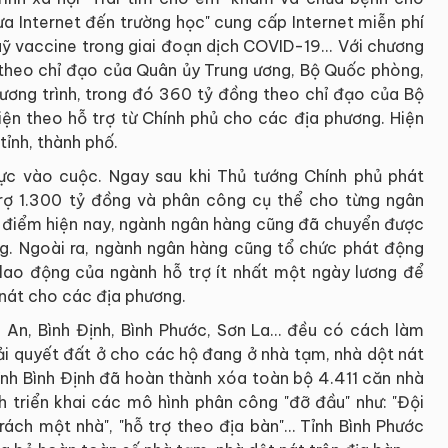
a Internet đến trường học" cung cấp Internet miễn phí
ỹ vaccine trong giai đoạn dịch COVID-19... Với chương
n theo chỉ đạo của Quân ủy Trung ương, Bộ Quốc phòng,
ơng trình, trong đó 360 tỷ đồng theo chỉ đạo của Bộ
iện theo hỗ trợ từ Chính phủ cho các địa phương. Hiện
tỉnh, thành phố.
cực vào cuộc. Ngay sau khi Thủ tướng Chính phủ phát
rợ 1.300 tỷ đồng và phân công cụ thể cho từng ngân
i điểm hiện nay, ngành ngân hàng cũng đã chuyển được
g. Ngoài ra, ngành ngân hàng cũng tổ chức phát động
 lao động của ngành hỗ trợ ít nhất một ngày lương để
 nát cho các địa phương.
 An, Bình Định, Bình Phước, Sơn La… đều có cách làm
iải quyết đất ở cho các hộ đang ở nhà tạm, nhà dột nát
tỉnh Bình Định đã hoàn thành xóa toàn bộ 4.411 căn nhà
h triển khai các mô hình phân công "đỡ đầu" như: "Đội
rách một nhà", "hỗ trợ theo địa bàn"… Tỉnh Bình Phước