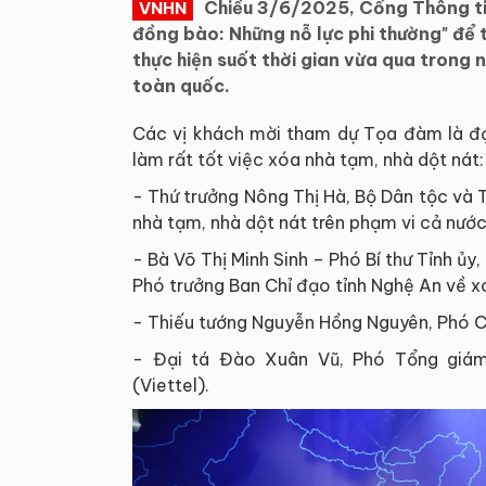
Chiều 3/6/2025, Cổng Thông tin
VNHN
đồng bào: Những nỗ lực phi thường" để t
thực hiện suốt thời gian vừa qua trong
toàn quốc.
Các vị khách mời tham dự Tọa đàm là đạ
làm rất tốt việc xóa nhà tạm, nhà dột nát:
- Thứ trưởng Nông Thị Hà, Bộ Dân tộc và T
nhà tạm, nhà dột nát trên phạm vi cả nướ
- Bà Võ Thị Minh Sinh – Phó Bí thư Tỉnh ủ
Phó trưởng Ban Chỉ đạo tỉnh Nghệ An về x
- Thiếu tướng Nguyễn Hồng Nguyên, Phó 
- Đại tá Đào Xuân Vũ, Phó Tổng giá
(Viettel).