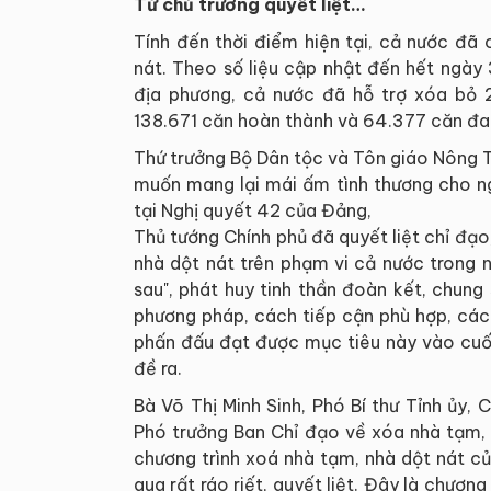
Từ chủ trương quyết liệt…
Tính đến thời điểm hiện tại, cả nước đã
nát. Theo số liệu cập nhật đến hết ngà
địa phương, cả nước đã hỗ trợ xóa bỏ 
138.671 căn hoàn thành và 64.377 căn đan
Thứ trưởng Bộ Dân tộc và Tôn giáo Nông 
muốn mang lại mái ấm tình thương cho ng
tại Nghị quyết 42 của Đảng,
Thủ tướng Chính phủ đã quyết liệt chỉ đạ
nhà dột nát trên phạm vi cả nước trong 
sau", phát huy tinh thần đoàn kết, chung
phương pháp, cách tiếp cận phù hợp, các
phấn đấu đạt được mục tiêu này vào cuố
đề ra.
Bà Võ Thị Minh Sinh, Phó Bí thư Tỉnh ủy,
Phó trưởng Ban Chỉ đạo về xóa nhà tạm, 
chương trình xoá nhà tạm, nhà dột nát c
qua rất ráo riết, quyết liệt. Đây là chươn