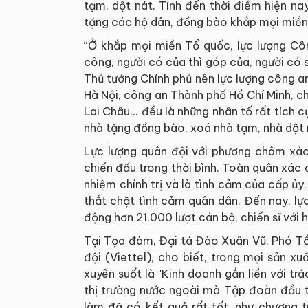
tạm, dột nát. Tính đến thời điểm hiện n
tặng các hộ dân, đồng bào khắp mọi miền
“Ở khắp mọi miền Tổ quốc, lực lượng Cô
công, người có của thì góp của, người có 
Thủ tướng Chính phủ nên lực lượng công 
Hà Nội, công an Thành phố Hồ Chí Minh, c
Lai Châu... đều là những nhân tố rất tích c
nhà tặng đồng bào, xoá nhà tạm, nhà dột 
Lực lượng quân đội với phương châm xác
chiến đấu trong thời bình. Toàn quân xác đ
nhiệm chính trị và là tình cảm của cấp ủy
thắt chặt tình cảm quân dân. Đến nay, l
động hơn 21.000 lượt cán bộ, chiến sĩ với
Tại Tọa đàm, Đại tá Đào Xuân Vũ, Phó 
đội (Viettel), cho biết, trong mọi sản xu
xuyên suốt là "Kinh doanh gắn liền với t
thị trường nước ngoài mà Tập đoàn đầu tư
làm đã có kết quả rất tốt, như chương t