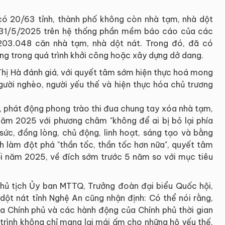
 có 20/63 tỉnh, thành phố không còn nhà tạm, nhà dột
y 31/5/2025 trên hệ thống phần mềm báo cáo của các
203.048 căn nhà tạm, nhà dột nát. Trong đó, đã có
g trong quá trình khởi công hoặc xây dựng dở dang.
Thị Hà đánh giá, với quyết tâm sớm hiện thực hoá mong
ười nghèo, người yếu thế và hiện thực hóa chủ trương
o, phát động phong trào thi đua chung tay xóa nhà tạm,
năm 2025 với phương châm "không để ai bị bỏ lại phía
 sức, đồng lòng, chủ động, linh hoạt, sáng tạo và bằng
h làm đột phá "thần tốc, thần tốc hơn nữa", quyết tâm
i năm 2025, về đích sớm trước 5 năm so với mục tiêu
 Chủ tịch Ủy ban MTTQ, Trưởng đoàn đại biểu Quốc hội,
dột nát tỉnh Nghệ An cũng nhận định: Có thể nói rằng,
ủa Chính phủ và các hành động của Chính phủ thời gian
g trình không chỉ mang lại mái ấm cho những hộ yếu thế,