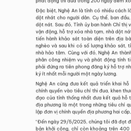
phát động thi đua trong 200 ngày đêm xóa
Đặc biệt, Nghệ An là tỉnh có nhiều cách
dột nhát cho người dân. Cụ thể, ban đầu,
dột nát. Sau đó, Tỉnh ủy ban hành Chỉ thị
vận động, hỗ trợ xóa nhà tạm, nhà dột ná
tiến hành khảo sát toàn diện trên địa b
nghèo và sau khi có số lượng khảo sát, 
nhà hảo tâm. Cùng với đó, Nghệ An thành
phân công nhiệm vụ và phát động tính ti
phải đứng ra tiên phong đăng ký hỗ trợ n
ký ít nhất mỗi người một ngày lương.
Nghệ An cũng đưa kết quả triển khai hỗ 
chính quyền vào tiêu chí thi đua, khen th
đạo của tỉnh thống nhất đưa kết quả hỗ 
địa phương là một trong những tiêu chí 
lập đơn vị chính quyền địa phương hai cấp,
“Đến ngày 29/5/2025, chúng tôi đã đạt đư
bản khởi công, chỉ còn khoảng trên 400