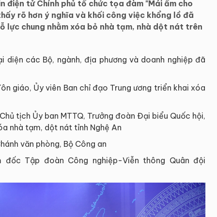
 điện tử Chính phủ tổ chức tọa đàm "Mái ấm cho
hấy rõ hơn ý nghĩa và khối công việc khổng lồ đã
 nỗ lực chung nhằm xóa bỏ nhà tạm, nhà dột nát trên
i diện các Bộ, ngành, địa phương và doanh nghiệp đã
ôn giáo, Ủy viên Ban chỉ đạo Trung ương triển khai xóa
c
y, Chủ tịch Ủy ban MTTQ, Trưởng đoàn Đại biểu Quốc hội,
óa nhà tạm, dột nát tỉnh Nghệ An
Chánh văn phòng, Bộ Công an
m đốc Tập đoàn Công nghiệp-Viễn thông Quân đội