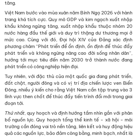
tăng.
Việt Nam bước vào mùa xuân năm Bính Ngọ 2026 với hành
trang khá tích cực. Quy mô GDP và kim ngạch xuất nhập
khẩu không ngừng tăng, xuất nhập khẩu thuộc nhóm 20
nước hàng đầu thế giới và duy trì thặng dư thương mại ở
mức cao. Cùng với đó, Đại hội XIV của Đảng xác định
phương châm “Phát triển để ổn định, ổn định để thúc đẩy
phát triển và không ngừng nâng cao đời sống nhân dân”,
hướng tới mục tiêu đến năm 2030 trở thành nước đang
phát triển có công nghiệp hiện đại.
Tuy nhiên, với đặc thù của một quốc gia đang phát triển,
đất chật, người đông và có vị trí địa chiến lược ven Biển
Đông, nhiều ý kiến cho rằng Việt Nam cần tập trung vào 3
lĩnh vực then chốt để thúc đẩy tiến trình đổi mới trong giai
đoạn tới.
Thứ nhất
, quy hoạch và định hướng tầm nhìn gắn với phân
bổ nguồn lực. Quy hoạch tổng thể kinh tế - xã hội - môi
trường cần đóng vai trò nền tảng, liên kết và huy động hiệu
quả các nguồn lực, bảo đảm công bằng, minh bạch, nhất là