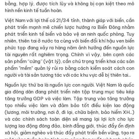
bằng, hợp lý, được tích lũy và không bị cạn kiệt theo mô
hình nền kinh tế tuần hoàn.
Việt Nam với lợi thế có 21/34 tỉnh, thành giáp với biển, cần
phát triển mạnh mẽ chiến lược hướng ra Biển Đông nhằm
phát triển kinh tế biển và bảo vệ an ninh quốc phòng. Tuy
nhiên, thiên tai ở nước ta cùng với biến đổi khí hậu ven biển
phức tạp đang xảy ra hàng năm ảnh hưởng đến nguồn lực
tài nguyên rất nghiêm trọng. Chính vì vậy, bên cạnh các
sản phẩm “cứng” (vật lý), cần chú trọng triển khai các sản
phẩm "mềm" quản lý rủi ro bằng cách kiểm soát cách con
người và tài sản tương tác với các khu vực dễ bị thiên tai...
Nguồn lực thứ ba là nguồn lực con người. Việt Nam là quốc
gia đông dân đang phát triển nên tập trung mục tiêu kép
tăng trưởng GDP và việc làm. Tập trung vào tăng trưởng
tạo nhiều việc làm và đảm bảo tốt điều kiện lao động
(lương, môi trường, nơi ở, đi lại, chữa bệnh, bảo hiểm XH...)
và các chính sách toàn diện sẽ mang lại lợi ích cho lực
lượng lao động đông đảo, bình đẳng giới, thúc đẩy ổn định
xã hội, giảm nghèo và thúc đẩy phát triển bền vững, tạo ra