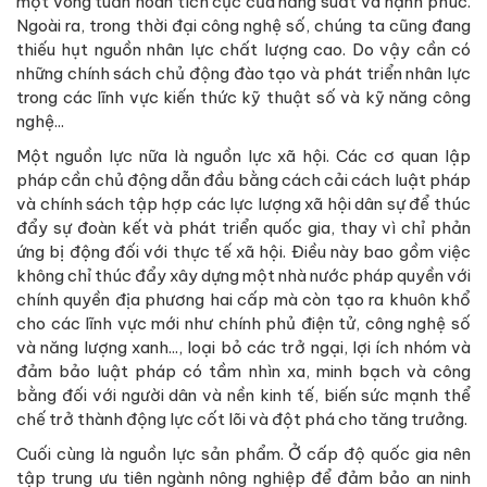
một vòng tuần hoàn tích cực của năng suất và hạnh phúc.
Ngoài ra, trong thời đại công nghệ số, chúng ta cũng đang
thiếu hụt nguồn nhân lực chất lượng cao. Do vậy cần có
những chính sách chủ động đào tạo và phát triển nhân lực
trong các lĩnh vực kiến thức kỹ thuật số và kỹ năng công
nghệ...
Một nguồn lực nữa là nguồn lực xã hội. Các cơ quan lập
pháp cần chủ động dẫn đầu bằng cách cải cách luật pháp
và chính sách tập hợp các lực lượng xã hội dân sự để thúc
đẩy sự đoàn kết và phát triển quốc gia, thay vì chỉ phản
ứng bị động đối với thực tế xã hội. Điều này bao gồm việc
không chỉ thúc đẩy xây dựng một nhà nước pháp quyền với
chính quyền địa phương hai cấp mà còn tạo ra khuôn khổ
cho các lĩnh vực mới như chính phủ điện tử, công nghệ số
và năng lượng xanh..., loại bỏ các trở ngại, lợi ích nhóm và
đảm bảo luật pháp có tầm nhìn xa, minh bạch và công
bằng đối với người dân và nền kinh tế, biến sức mạnh thể
chế trở thành động lực cốt lõi và đột phá cho tăng trưởng.
Cuối cùng là nguồn lực sản phẩm. Ở cấp độ quốc gia nên
tập trung ưu tiên ngành nông nghiệp để đảm bảo an ninh