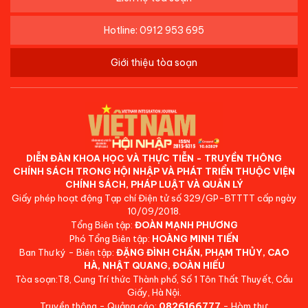
Hotline: 0912 953 695
Giới thiệu tòa soạn
DIỄN ĐÀN KHOA HỌC VÀ THỰC TIỄN - TRUYỀN THÔNG
CHÍNH SÁCH TRONG HỘI NHẬP VÀ PHÁT TRIỂN THUỘC VIỆN
CHÍNH SÁCH, PHÁP LUẬT VÀ QUẢN LÝ
Giấy phép hoạt động Tạp chí Điện tử số 329/GP-BTTTT cấp ngày
10/09/2018.
Tổng Biên tập:
ĐOÀN MẠNH PHƯƠNG
Phó Tổng Biên tập:
HOÀNG MINH TIẾN
Ban Thư ký - Biên tập:
ĐẶNG ĐÌNH CHẤN, PHẠM THỦY, CAO
HÀ, NHẬT QUANG, ĐOÀN HIẾU
Tòa soạn:T8, Cung Trí thức Thành phố, Số 1 Tôn Thất Thuyết, Cầu
Giấy, Hà Nội.
Truyền thông - Quảng cáo:
0826166777
- Hòm thư: