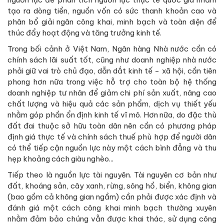
tạo ra dòng tiền, nguồn vốn có sức thanh khoản cao và
phân bổ giải ngân công khai, minh bạch và toàn diện để
thúc đẩy hoạt động và tăng trưởng kinh tế.
Trong bối cảnh ở Việt Nam, Ngân hàng Nhà nước cần có
chính sách lãi suất tốt, cũng như doanh nghiệp nhà nước
phải giữ vai trò chủ đạo, dẫn dắt kinh tế - xã hội, cần tiên
phong hơn nữa trong việc hỗ trợ cho toàn bộ hệ thống
doanh nghiệp tư nhân để giảm chi phí sản xuất, nâng cao
chất lượng và hiệu quả các sản phẩm, dịch vụ thiết yếu
nhằm góp phần ổn định kinh tế vĩ mô. Hơn nữa, do đặc thù
đất đai thuộc sở hữu toàn dân nên cần có phương pháp
định giá thực tế và chính sách thuế phù hợp để người dân
có thể tiếp cận nguồn lực này một cách bình đẳng và thu
hẹp khoảng cách giàu nghèo...
Tiếp theo là nguồn lực tài nguyên. Tài nguyên cơ bản như
đất, khoáng sản, cây xanh, rừng, sông hồ, biển, không gian
(bao gồm cả không gian ngầm) cần phải được xác định và
đánh giá một cách công khai minh bạch thường xuyên
nhằm đảm bảo chúng vẫn được khai thác, sử dụng công