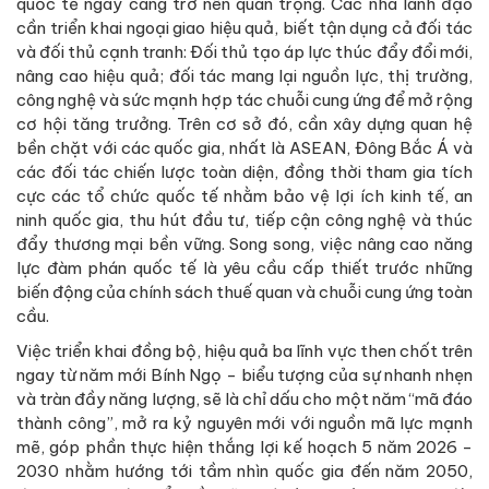
quốc tế ngày càng trở nên quan trọng. Các nhà lãnh đạo
cần triển khai ngoại giao hiệu quả, biết tận dụng cả đối tác
và đối thủ cạnh tranh: Đối thủ tạo áp lực thúc đẩy đổi mới,
nâng cao hiệu quả; đối tác mang lại nguồn lực, thị trường,
công nghệ và sức mạnh hợp tác chuỗi cung ứng để mở rộng
cơ hội tăng trưởng. Trên cơ sở đó, cần xây dựng quan hệ
bền chặt với các quốc gia, nhất là ASEAN, Đông Bắc Á và
các đối tác chiến lược toàn diện, đồng thời tham gia tích
cực các tổ chức quốc tế nhằm bảo vệ lợi ích kinh tế, an
ninh quốc gia, thu hút đầu tư, tiếp cận công nghệ và thúc
đẩy thương mại bền vững. Song song, việc nâng cao năng
lực đàm phán quốc tế là yêu cầu cấp thiết trước những
biến động của chính sách thuế quan và chuỗi cung ứng toàn
cầu.
Việc triển khai đồng bộ, hiệu quả ba lĩnh vực then chốt trên
ngay từ năm mới Bính Ngọ - biểu tượng của sự nhanh nhẹn
và tràn đầy năng lượng, sẽ là chỉ dấu cho một năm “mã đáo
thành công”, mở ra kỷ nguyên mới với nguồn mã lực mạnh
mẽ, góp phần thực hiện thắng lợi kế hoạch 5 năm 2026 -
2030 nhằm hướng tới tầm nhìn quốc gia đến năm 2050,