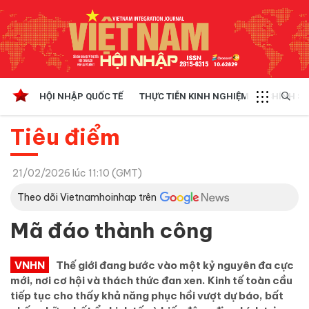
HỘI NHẬP QUỐC TẾ
THỰC TIỄN KINH NGHIỆM
CHÍNH SÁ
Tiêu điểm
21/02/2026 lúc 11:10 (GMT)
Theo dõi Vietnamhoinhap trên
Mã đáo thành công
VNHN
Thế giới đang bước vào một kỷ nguyên đa cực
mới, nơi cơ hội và thách thức đan xen. Kinh tế toàn cầu
tiếp tục cho thấy khả năng phục hồi vượt dự báo, bất