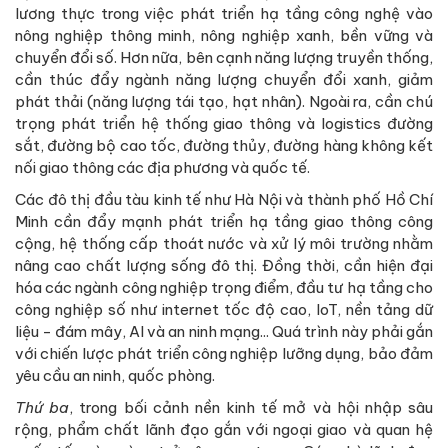
lương thực trong việc phát triển hạ tầng công nghệ vào
nông nghiệp thông minh, nông nghiệp xanh, bền vững và
chuyển đổi số. Hơn nữa, bên cạnh năng lượng truyền thống,
cần thúc đẩy ngành năng lượng chuyển đổi xanh, giảm
phát thải (năng lượng tái tạo, hạt nhân). Ngoài ra, cần chú
trọng phát triển hệ thống giao thông và logistics đường
sắt, đường bộ cao tốc, đường thủy, đường hàng không kết
nối giao thông các địa phương và quốc tế.
Các đô thị đầu tàu kinh tế như Hà Nội và thành phố Hồ Chí
Minh cần đẩy mạnh phát triển hạ tầng giao thông công
cộng, hệ thống cấp thoát nước và xử lý môi trường nhằm
nâng cao chất lượng sống đô thị. Đồng thời, cần hiện đại
hóa các ngành công nghiệp trọng điểm, đầu tư hạ tầng cho
công nghiệp số như internet tốc độ cao, IoT, nền tảng dữ
liệu - đám mây, AI và an ninh mạng... Quá trình này phải gắn
với chiến lược phát triển công nghiệp lưỡng dụng, bảo đảm
yêu cầu an ninh, quốc phòng.
Thứ ba
, trong bối cảnh nền kinh tế mở và hội nhập sâu
rộng, phẩm chất lãnh đạo gắn với ngoại giao và quan hệ