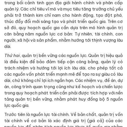
trong bối cảnh tinh gọn địa giới hành chính và phân cấp
quản lý. Các chỉ tiêu vĩ mô và mục tiêu tăng trưởng chủ yếu
phải trở thành kim chỉ nam cho hành động, tạo đột phá,
thúc đẩy đổi mới sáng tạo và phát triển quốc gia. Trên cơ
sở đó, quy hoạch quốc gia cần dựa trên mô hình quản trị
cân bằng năm nguồn lực cơ bản: Tự nhiên, tài chính, con
người, xã hội và sản phẩm, nhằm hướng tới thịnh vượng lâu
dài.
Thứ hai
, quản trị bền vững các nguồn lực. Quản trị hiệu quả
là điều kiện để bảo đảm tiếp cận công bằng, quản lý có
trách nhiệm và hướng tới lợi ích lâu dài, cho phép tất cả
các nguồn vốn phát triển mạnh mẽ để tạo ra sự giàu có lâu
dài, chứ không chỉ lợi ích ngắn hạn. Các nhiệm vụ, đề án, dự
án, công trình quan trọng cũng như kế hoạch và chiến lược
trong quy hoạch phát triển cần phải được tích hợp với nền
tảng quản trị bền vững, nhằm phát huy đồng bộ 5 nguồn
lực quốc gia.
Trước tiên là nguồn lực tài chính. Về bản chất, quản trị vốn
tài chính về cơ bản là xác định giá trị (giá cả) của các
nguồn lực để phân tích nguồn lực thực tế quốc gia nhằm