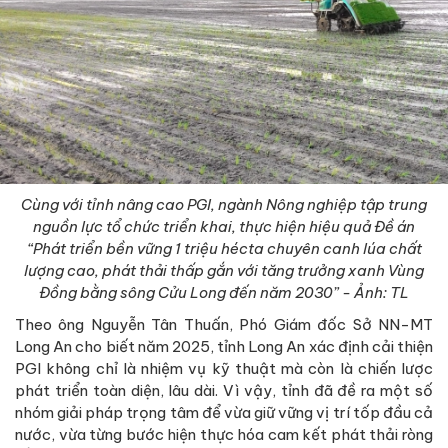
Cùng với tỉnh nâng cao PGI, ngành Nông nghiệp tập trung
nguồn lực tổ chức triển khai, thực hiện hiệu quả Đề án
“Phát triển bền vững 1 triệu hécta chuyên canh lúa chất
lượng cao, phát thải thấp gắn với tăng trưởng xanh Vùng
Đồng bằng sông Cửu Long đến năm 2030” - Ảnh: TL
Theo ông Nguyễn Tân Thuấn, Phó Giám đốc Sở NN-MT
Long An cho biết năm 2025, tỉnh Long An xác định cải thiện
PGI không chỉ là nhiệm vụ kỹ thuật mà còn là chiến lược
phát triển toàn diện, lâu dài. Vì vậy, tỉnh đã đề ra một số
nhóm giải pháp trọng tâm để vừa giữ vững vị trí tốp đầu cả
nước, vừa từng bước hiện thực hóa cam kết phát thải ròng