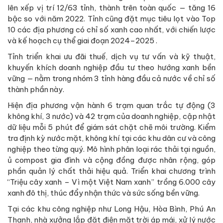
lên xếp vị trí 12/63 tỉnh, thành trên toàn quốc — tăng 16
bậc so với năm 2022. Tỉnh cũng đặt mục tiêu lọt vào Top
10 các địa phương có chỉ số xanh cao nhất, với chiến lược
và kế hoạch cụ thể giai đoạn 2024–2025 .
Tỉnh triển khai ưu đãi thuế, dịch vụ tư vấn và kỹ thuật,
khuyến khích doanh nghiệp đầu tư theo hướng xanh bền
vững — nằm trong nhóm 3 tỉnh hàng đầu cả nước về chỉ số
thành phần này.
Hiện địa phương vận hành 6 trạm quan trắc tự động (3
không khí, 3 nước) và 42 trạm của doanh nghiệp, cập nhật
dữ liệu mỗi 5 phút để giám sát chặt chẽ môi trường. Kiểm
tra định kỳ nước mặt, không khí tại các khu dân cư và công
nghiệp theo từng quý. Mô hình phân loại rác thải tại nguồn,
ủ compost gia đình và cộng đồng được nhân rộng, góp
phần quản lý chất thải hiệu quả. Triển khai chương trình
“Triệu cây xanh – Vì một Việt Nam xanh” trồng 6.000 cây
xanh đô thị, thúc đẩy nhận thức và sức sống bền vững.
Tại các khu công nghiệp như Long Hậu, Hòa Bình, Phú An
Thạnh, nhà xưởng lắp đặt điện mặt trời áp mái, xử lý nước