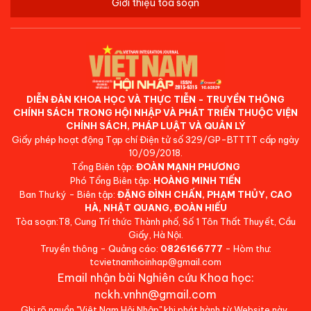
Giới thiệu tòa soạn
DIỄN ĐÀN KHOA HỌC VÀ THỰC TIỄN - TRUYỀN THÔNG
CHÍNH SÁCH TRONG HỘI NHẬP VÀ PHÁT TRIỂN THUỘC VIỆN
CHÍNH SÁCH, PHÁP LUẬT VÀ QUẢN LÝ
Giấy phép hoạt động Tạp chí Điện tử số 329/GP-BTTTT cấp ngày
10/09/2018.
Tổng Biên tập:
ĐOÀN MẠNH PHƯƠNG
Phó Tổng Biên tập:
HOÀNG MINH TIẾN
Ban Thư ký - Biên tập:
ĐẶNG ĐÌNH CHẤN, PHẠM THỦY, CAO
HÀ, NHẬT QUANG, ĐOÀN HIẾU
Tòa soạn:T8, Cung Trí thức Thành phố, Số 1 Tôn Thất Thuyết, Cầu
Giấy, Hà Nội.
Truyền thông - Quảng cáo:
0826166777
- Hòm thư:
tcvietnamhoinhap@gmail.com
Email nhận bài Nghiên cứu Khoa học:
nckh.vnhn@gmail.com
Ghi rõ nguồn "Việt Nam Hội Nhập" khi phát hành từ Website này.