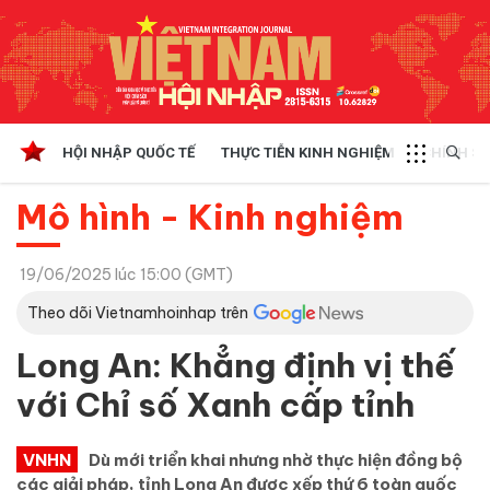
HỘI NHẬP QUỐC TẾ
THỰC TIỄN KINH NGHIỆM
CHÍNH SÁ
Mô hình - Kinh nghiệm
19/06/2025 lúc 15:00 (GMT)
Theo dõi Vietnamhoinhap trên
Long An: Khẳng định vị thế
với Chỉ số Xanh cấp tỉnh
VNHN
Dù mới triển khai nhưng nhờ thực hiện đồng bộ
các giải pháp, tỉnh Long An được xếp thứ 6 toàn quốc