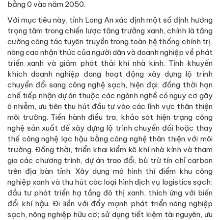
bằng 0 vào năm 2050.
Với mục tiêu này, tỉnh Long An xác định một số định hướng
trọng tâm trong chiến lược tăng trưởng xanh, chính là tăng
cường công tác tuyên truyền trong toàn hệ thống chính trị,
nâng cao nhận thức của người dân và doanh nghiệp về phát
triển xanh và giảm phát thải khí nhà kính. Tỉnh khuyến
khích doanh nghiệp đang hoạt động xây dựng lộ trình
chuyển đổi sang công nghệ sạch, hiện đại; đồng thời hạn
chế tiếp nhận dự án thuộc các ngành nghề có nguy cơ gây
ô nhiễm, ưu tiên thu hút đầu tư vào các lĩnh vực thân thiện
môi trường. Tiến hành điều tra, khảo sát hiện trạng công
nghệ sản xuất để xây dựng lộ trình chuyển đổi hoặc thay
thế công nghệ lạc hậu bằng công nghệ thân thiện với môi
trường. Đồng thời, triển khai kiểm kê khí nhà kính và tham
gia các chương trình, dự án trao đổi, bù trừ tín chỉ carbon
trên địa bàn tỉnh. Xây dựng mô hình thí điểm khu công
nghiệp xanh và thu hút các loại hình dịch vụ logistics sạch;
đầu tư phát triển hạ tầng đô thị xanh, thích ứng với biến
đổi khí hậu. Đi liền với đẩy mạnh phát triển nông nghiệp
sạch, nông nghiệp hữu cơ; sử dụng tiết kiệm tài nguyên, ưu