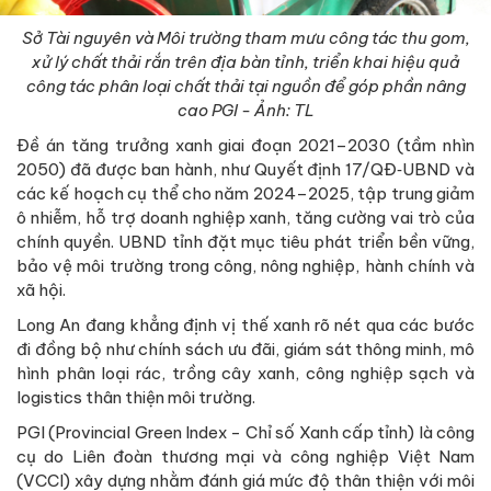
Sở Tài nguyên và Môi trường tham mưu công tác thu gom,
xử lý chất thải rắn trên địa bàn tỉnh, triển khai hiệu quả
công tác phân loại chất thải tại nguồn để góp phần nâng
cao PGI - Ảnh: TL
Đề án tăng trưởng xanh giai đoạn 2021–2030 (tầm nhìn
2050) đã được ban hành, như Quyết định 17/QĐ‑UBND và
các kế hoạch cụ thể cho năm 2024–2025, tập trung giảm
ô nhiễm, hỗ trợ doanh nghiệp xanh, tăng cường vai trò của
chính quyền. UBND tỉnh đặt mục tiêu phát triển bền vững,
bảo vệ môi trường trong công, nông nghiệp, hành chính và
xã hội.
Long An đang khẳng định vị thế xanh rõ nét qua các bước
đi đồng bộ như chính sách ưu đãi, giám sát thông minh, mô
hình phân loại rác, trồng cây xanh, công nghiệp sạch và
logistics thân thiện môi trường.
PGI (Provincial Green Index - Chỉ số Xanh cấp tỉnh) là công
cụ do Liên đoàn thương mại và công nghiệp Việt Nam
(VCCI) xây dựng nhằm đánh giá mức độ thân thiện với môi