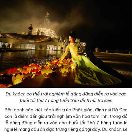
Du khách có thể trải nghiệm lễ dâng đăng diễn ra vào các
buổi tối thứ 7 hàng tuần trên đỉnh núi Bà Đen
Bên cạnh các kiệt tác kiến trúc Phật giáo, đỉnh núi Bà Đen
còn là điểm đến giàu trải nghiệm văn hóa tâm linh, trong đó
lễ dâng đăng diễn ra vào các buổi tối Thứ 7 hàng tuần là
nghi lễ mang dấu ấn đặc trưng riêng có tại đây. Du khách sẽ