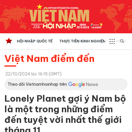
HỘI NHẬP QUỐC TẾ
THỰC TIỄN KINH NGHIỆM
CHÍNH SÁ
Việt Nam điểm đến
22/10/2024 lúc 16:15 (GMT)
Theo dõi Vietnamhoinhap trên
Lonely Planet gợi ý Nam bộ
là một trong những điểm
đến tuyệt vời nhất thế giới
tháng 11