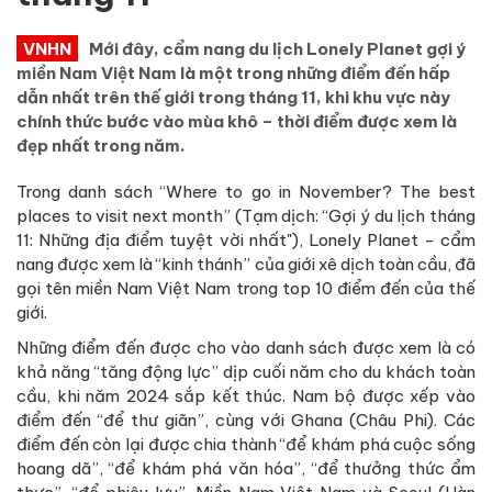
VNHN
Mới đây, cẩm nang du lịch Lonely Planet gợi ý
miền Nam Việt Nam là một trong những điểm đến hấp
dẫn nhất trên thế giới trong tháng 11, khi khu vực này
chính thức bước vào mùa khô – thời điểm được xem là
đẹp nhất trong năm.
Trong danh sách “Where to go in November? The best
places to visit next month” (Tạm dịch: “Gợi ý du lịch tháng
11: Những địa điểm tuyệt vời nhất"), Lonely Planet - cẩm
nang được xem là “kinh thánh” của giới xê dịch toàn cầu, đã
gọi tên miền Nam Việt Nam trong top 10 điểm đến của thế
giới.
Những điểm đến được cho vào danh sách được xem là có
khả năng “tăng động lực” dịp cuối năm cho du khách toàn
cầu, khi năm 2024 sắp kết thúc. Nam bộ được xếp vào
điểm đến “để thư giãn”, cùng với Ghana (Châu Phi). Các
điểm đến còn lại được chia thành “để khám phá cuộc sống
hoang dã”, “để khám phá văn hóa”, “để thưởng thức ẩm