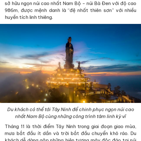
sở hữu ngọn núi cao nhất Nam Bộ - núi Bà Đen với độ cao
986m, được mệnh danh là “đệ nhất thiên sơn” với nhiều
huyền tích linh thiêng.
Du khách có thể tới Tây Ninh để chinh phục ngọn núi cao
nhất Nam Bộ cùng những công trình tâm linh kỳ vĩ
Tháng 11 là thời điểm Tây Ninh trong giai đoạn giao mùa,
mưa bắt đầu ít dần và trời bắt đầu chuyển khô ráo. Du
khách dễ dàng gặp những hiện tượng mây độc đáo tại núi