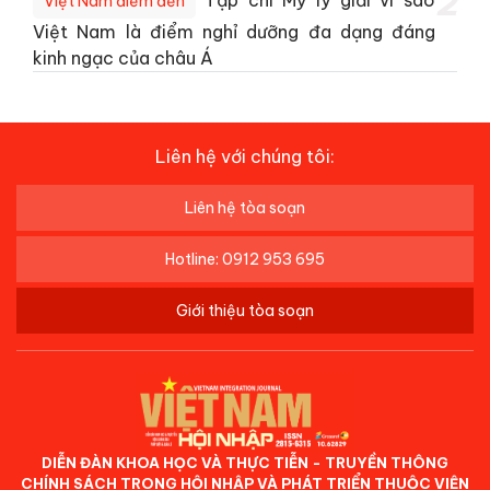
2
Tạp chí Mỹ lý giải vì sao
Việt Nam điểm đến
Việt Nam là điểm nghỉ dưỡng đa dạng đáng
kinh ngạc của châu Á
Liên hệ với chúng tôi:
Liên hệ tòa soạn
Hotline: 0912 953 695
Giới thiệu tòa soạn
DIỄN ĐÀN KHOA HỌC VÀ THỰC TIỄN - TRUYỀN THÔNG
CHÍNH SÁCH TRONG HỘI NHẬP VÀ PHÁT TRIỂN THUỘC VIỆN