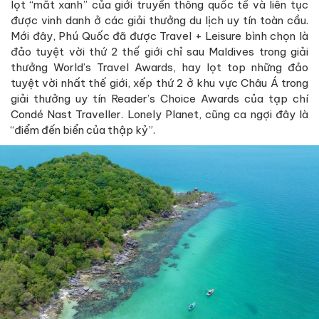
lọt “mắt xanh” của giới truyền thông quốc tế và liên tục
được vinh danh ở các giải thưởng du lịch uy tín toàn cầu.
Mới đây, Phú Quốc đã được Travel + Leisure bình chọn là
đảo tuyệt vời thứ 2 thế giới chỉ sau Maldives trong giải
thưởng World’s Travel Awards, hay lọt top những đảo
tuyệt vời nhất thế giới, xếp thứ 2 ở khu vực Châu Á trong
giải thưởng uy tín Reader’s Choice Awards của tạp chí
Condé Nast Traveller. Lonely Planet, cũng ca ngợi đây là
“điểm đến biển của thập kỷ”.