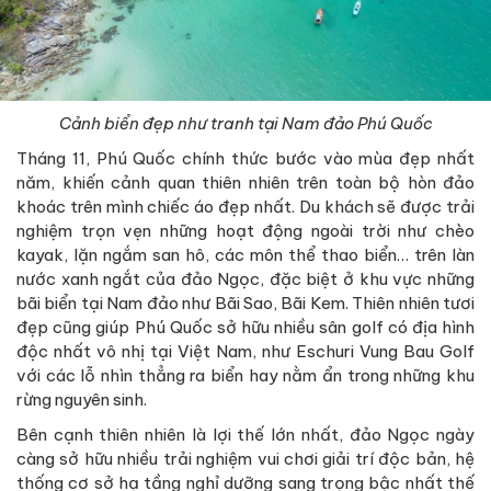
Cảnh biển đẹp như tranh tại Nam đảo Phú Quốc
Tháng 11, Phú Quốc chính thức bước vào mùa đẹp nhất
năm, khiến cảnh quan thiên nhiên trên toàn bộ hòn đảo
khoác trên mình chiếc áo đẹp nhất. Du khách sẽ được trải
nghiệm trọn vẹn những hoạt động ngoài trời như chèo
kayak, lặn ngắm san hô, các môn thể thao biển… trên làn
nước xanh ngắt của đảo Ngọc, đặc biệt ở khu vực những
bãi biển tại Nam đảo như Bãi Sao, Bãi Kem. Thiên nhiên tươi
đẹp cũng giúp Phú Quốc sở hữu nhiều sân golf có địa hình
độc nhất vô nhị tại Việt Nam, như Eschuri Vung Bau Golf
với các lỗ nhìn thẳng ra biển hay nằm ẩn trong những khu
rừng nguyên sinh.
Bên cạnh thiên nhiên là lợi thế lớn nhất, đảo Ngọc ngày
càng sở hữu nhiều trải nghiệm vui chơi giải trí độc bản, hệ
thống cơ sở hạ tầng nghỉ dưỡng sang trọng bậc nhất thế