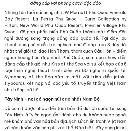
đẳng cấp với phong cách độc đáo
Những tên tuổi nổi tiếng như JW Marriott Phu Quoc Emerald
Bay Resort, La Festa Phu Quoc - Curio Collection by
Hilton, New World Phu Quoc Resort, Premier Village Phu
Quoc... đã góp phần biến Phú Quốc thành một điểm đến
nghỉ dưỡng sang trọng đẳng cấp quốc tế. Tại đây, du
khách cũng có nhiều trải nghiệm như đi cáp treo 3 dây dài
nhất thế giới tới đảo Hòn Thơm, tham quan Cầu Hôn – điểm
ngắm hoàng hôn đẹp nhất Phú Quốc, xem các show diễn
đẳng cấp thế giới như Kiss of the Sea với sự kết hợp của 8
loại hình nghệ thuật trình diễn và 60 nghệ sĩ quốc tế,
Symphony of the Sea sắp ra mắt với trình diễn jetski,
flyboards kết hợp với các yếu tố truyền thống Việt Nam
như trống, cờ hội…
Tây Ninh – nơi có ngọn núi cao nhất Nam Bộ
Dù còn ít được nhắc đến trên bản đồ du lịch quốc tế, song
Tây Ninh là “viên ngọc ẩn” dành cho du khách nước ngoài
mê khám phá văn hóa bản địa, lịch sử chiến tranh Việt Nam
và các di sản văn hóa phi vật thể. Đặc biệt, đây cũng là nơi