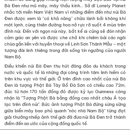
Bà Đen như mũ mây, mây thấu kính… Sở dĩ Lonely Planet
nhắc tới miền Nam Việt Nam vì những điểm đến như núi Bà
Đen được xem là “có khả năng” chữa lành bởi không khí
mát lạnh, cùng thiên đường hoa nở rực rỡ suốt 4 mùa trên
đỉnh núi. Đến với ngọn núi này, bất kể ai cũng sẽ đón nhận
cảm giác an yên và được che chở khi chiêm bái các ngôi
chùa gắn liền với huyền thoại về Linh Sơn Thánh Mẫu – một
tượng đài linh thiêng trong đời sống tín ngưỡng của người
Nam Bộ.
Điều khiến núi Bà Đen thu hút đông đảo du khách trong
nước và quốc tế là những đại công trình tâm linh hiếm có
trên khu vực và thế giới. Ở trên đỉnh cao nhất của núi Bà
Đen là tượng Phật Bà Tây Bổ Đà Sơn có chiều cao 72m,
đúc từ hơn 170 tấn đồng đỏ được kỷ lục Guinness công
nhận là "Tượng Phật Bà bằng đồng cao nhất châu Á tọa
lạc trên đỉnh núi". Bức ảnh tượng Phật Bà đứng sừng sững
giữa biển mây bao phủ quanh "nóc nhà Nam Bộ" từng đạt
giải thưởng nhiếp ảnh thế giới đã đưa núi Bà Đen trở thành
điểm đến ao ước của cộng đồng quốc tế.