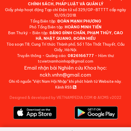
CHÍNH SÁCH, PHÁP LUẬT VÀ QUẢN LÝ
Giấy phép hoạt động Tạp chí Điện tử số 329/GP-BTTTT cấp ngày
10/09/2018.
Tổng Biên tập:
ĐOÀN MẠNH PHƯƠNG
Phó Tổng Biên tập:
HOÀNG MINH TIẾN
Ban Thư ký - Biên tập:
ĐẶNG ĐÌNH CHẤN, PHẠM THỦY, CAO
HÀ, NHẬT QUANG, ĐOÀN HIẾU
Tòa soạn:T8, Cung Trí thức Thành phố, Số 1 Tôn Thất Thuyết, Cầu
Giấy, Hà Nội.
Truyền thông - Quảng cáo:
0826166777
- Hòm thư:
tcvietnamhoinhap@gmail.com
Email nhận bài Nghiên cứu Khoa học:
nckh.vnhn@gmail.com
Ghi rõ nguồn "Việt Nam Hội Nhập" khi phát hành từ Website này.
Kênh RSS
Designed & developed by VIETNAMPEDIA.COM
©
AICMS v2022