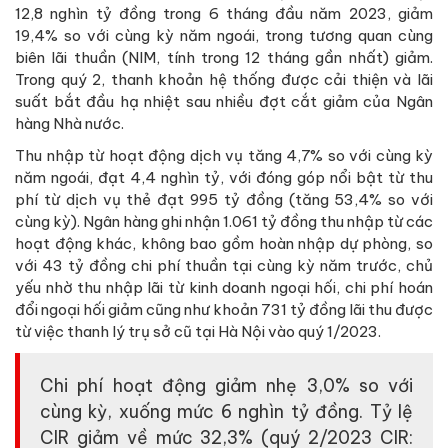
12,8 nghìn tỷ đồng trong 6 tháng đầu năm 2023, giảm
19,4% so với cùng kỳ năm ngoái, trong tương quan cùng
biên lãi thuần (NIM, tính trong 12 tháng gần nhất) giảm.
Trong quý 2, thanh khoản hệ thống được cải thiện và lãi
suất bắt đầu hạ nhiệt sau nhiều đợt cắt giảm của Ngân
hàng Nhà nước.
Thu nhập từ hoạt động dịch vụ tăng 4,7% so với cùng kỳ
năm ngoái, đạt 4,4 nghìn tỷ, với đóng góp nổi bật từ thu
phí từ dịch vụ thẻ đạt 995 tỷ đồng (tăng 53,4% so với
cùng kỳ). Ngân hàng ghi nhận 1.061 tỷ đồng thu nhập từ các
hoạt động khác, không bao gồm hoàn nhập dự phòng, so
với 43 tỷ đồng chi phí thuần tại cùng kỳ năm trước, chủ
yếu nhờ thu nhập lãi từ kinh doanh ngoại hối, chi phí hoán
đổi ngoại hối giảm cũng như khoản 731 tỷ đồng lãi thu được
từ việc thanh lý trụ sở cũ tại Hà Nội vào quý 1/2023.
Chi phí hoạt động giảm nhẹ 3,0% so với
cùng kỳ, xuống mức 6 nghìn tỷ đồng. Tỷ lệ
CIR giảm về mức 32,3% (quý 2/2023 CIR: