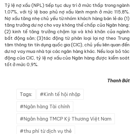
Tỷ lệ nợ xấu (NPL) tiếp tục duy trì ở mức thấp trong ngành
1,07%, với tỷ lệ bao phủ nợ xấu lành mạnh ở mức 115,8%.
Nợ xấu tăng nhẹ chủ yếu từ nhóm khách hàng bán lẻ do (1)
tăng trưởng dư nợ cho vay không thế chấp của Ngân hàng;
(2) kinh tế tăng trưởng chậm lại và khó khăn của ngành
bất động sản; (3)tác động từ phân loại lại nợ theo Trung
tâm thông tin tín dụng quốc gia (CIC), chủ yếu liên quan đến
dư nợ vay mua nhà tại các ngân hàng khác. Nếu loại bỏ tác
động của CIC, tỷ lệ nợ xấu của Ngân hàng được kiểm soát
tốt ở mức 0,9%.
Thanh Bút
Tags:
Kinh tế hội nhập
Ngân hàng Tài chính
Ngân hàng TMCP Kỹ Thương Việt Nam
thu phí từ dịch vụ thẻ