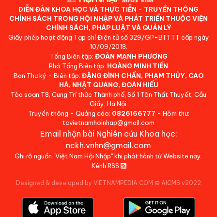
DIỄN ĐÀN KHOA HỌC VÀ THỰC TIỄN - TRUYỀN THÔNG
CHÍNH SÁCH TRONG HỘI NHẬP VÀ PHÁT TRIỂN THUỘC VIỆN
CHÍNH SÁCH, PHÁP LUẬT VÀ QUẢN LÝ
Giấy phép hoạt động Tạp chí Điện tử số 329/GP-BTTTT cấp ngày
10/09/2018.
Tổng Biên tập:
ĐOÀN MẠNH PHƯƠNG
Phó Tổng Biên tập:
HOÀNG MINH TIẾN
Ban Thư ký - Biên tập:
ĐẶNG ĐÌNH CHẤN, PHẠM THỦY, CAO
HÀ, NHẬT QUANG, ĐOÀN HIẾU
Tòa soạn:T8, Cung Trí thức Thành phố, Số 1 Tôn Thất Thuyết, Cầu
Giấy, Hà Nội.
Truyền thông - Quảng cáo:
0826166777
- Hòm thư:
tcvietnamhoinhap@gmail.com
Email nhận bài Nghiên cứu Khoa học:
nckh.vnhn@gmail.com
Ghi rõ nguồn "Việt Nam Hội Nhập" khi phát hành từ Website này.
Kênh RSS
Designed & developed by VIETNAMPEDIA.COM
©
AICMS v2022