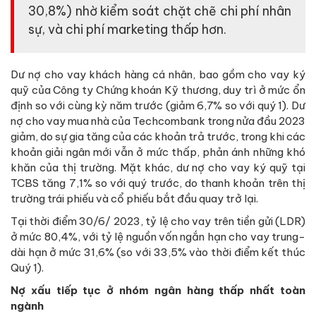
30,8%) nhờ kiểm soát chặt chẽ chi phí nhân
sự, và chi phí marketing thấp hơn.
Dư nợ cho vay khách hàng cá nhân, bao gồm cho vay ký
quỹ của Công ty Chứng khoán Kỹ thương, duy trì ở mức ổn
định so với cùng kỳ năm trước (giảm 6,7% so với quý 1). Dư
nợ cho vay mua nhà của Techcombank trong nửa đầu 2023
giảm, do sự gia tăng của các khoản trả trước, trong khi các
khoản giải ngân mới vẫn ở mức thấp, phản ánh những khó
khăn của thị trường. Mặt khác, dư nợ cho vay ký quỹ tại
TCBS tăng 7,1% so với quý trước, do thanh khoản trên thị
trường trái phiếu và cổ phiếu bắt đầu quay trở lại.
Tại thời điểm 30/6/ 2023, tỷ lệ cho vay trên tiền gửi (LDR)
ở mức 80,4%, với tỷ lệ nguồn vốn ngắn hạn cho vay trung-
dài hạn ở mức 31,6% (so với 33,5% vào thời điểm kết thúc
Quý 1).
Nợ xấu tiếp tục ở nhóm ngân hàng thấp nhất toàn
ngành