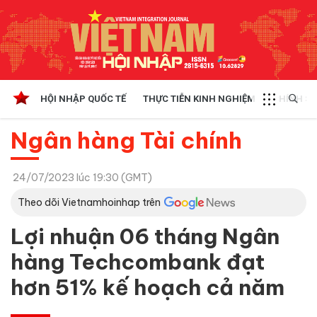
HỘI NHẬP QUỐC TẾ
THỰC TIỄN KINH NGHIỆM
CHÍNH SÁ
Ngân hàng Tài chính
24/07/2023 lúc 19:30 (GMT)
Theo dõi Vietnamhoinhap trên
Lợi nhuận 06 tháng Ngân
hàng Techcombank đạt
hơn 51% kế hoạch cả năm