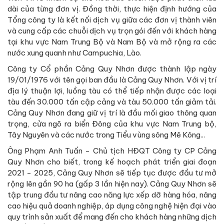
dài của từng đơn vị. Đồng thời, thực hiện định hướng của
Tổng công ty là kết nối dịch vụ giữa các đơn vị thành viên
và cung cấp các chuỗi dịch vụ trọn gói đến với khách hàng
tại khu vực Nam Trung Bộ và Nam Bộ và mở rộng ra các
nước xung quanh như Campuchia, Lào.
Công ty Cổ phần Cảng Quy Nhơn được thành lập ngày
19/01/1976 với tên gọi ban đầu là Cảng Quy Nhơn. Với vị trí
địa lý thuận lợi, luồng tàu có thể tiếp nhận được các loại
tàu đến 30.000 tấn cập cảng và tàu 50.000 tấn giảm tải.
Cảng Quy Nhơn đang giữ vị trí là đầu mối giao thông quan
trọng, cửa ngõ ra biển Đông của khu vực Nam Trung bộ,
Tây Nguyên và các nước trong Tiểu vùng sông Mê Kông...
Ông Phạm Anh Tuấn - Chủ tịch HĐQT Công ty CP Cảng
Quy Nhơn cho biết, trong kế hoạch phát triển giai đoạn
2021 - 2025, Cảng Quy Nhơn sẽ tiếp tục được đầu tư mở
rộng lên gần 90 ha (gấp 3 lần hiện nay). Cảng Quy Nhơn sẽ
tập trung đầu tư nâng cao năng lực xếp dỡ hàng hóa, nâng
cao hiệu quả doanh nghiệp, áp dụng công nghệ hiện đại vào
quy trình sản xuất để mang đến cho khách hàng những dịch