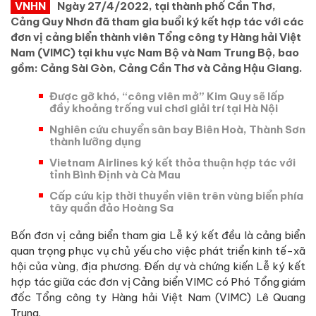
VNHN
Ngày 27/4/2022, tại thành phố Cần Thơ,
Cảng Quy Nhơn đã tham gia buổi ký kết hợp tác với các
đơn vị cảng biển thành viên Tổng công ty Hàng hải Việt
Nam (VIMC) tại khu vực Nam Bộ và Nam Trung Bộ, bao
gồm: Cảng Sài Gòn, Cảng Cần Thơ và Cảng Hậu Giang.
Được gỡ khó, “công viên mở” Kim Quy sẽ lấp
đầy khoảng trống vui chơi giải trí tại Hà Nội
Nghiên cứu chuyển sân bay Biên Hoà, Thành Sơn
thành lưỡng dụng
Vietnam Airlines ký kết thỏa thuận hợp tác với
tỉnh Bình Định và Cà Mau
Cấp cứu kịp thời thuyền viên trên vùng biển phía
tây quần đảo Hoàng Sa
Bốn đơn vị cảng biển tham gia Lễ ký kết đều là cảng biển
quan trọng phục vụ chủ yếu cho việc phát triển kinh tế-xã
hội của vùng, địa phương. Đến dự và chứng kiến Lễ ký kết
hợp tác giữa các đơn vị Cảng biển VIMC có Phó Tổng giám
đốc Tổng công ty Hàng hải Việt Nam (VIMC) Lê Quang
Trung.