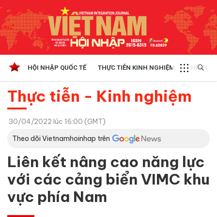
HỘI NHẬP QUỐC TẾ
THỰC TIỄN KINH NGHIỆM
CHÍNH SÁ
Thực tiễn - Kinh nghiệm
30/04/2022 lúc 16:00 (GMT)
Theo dõi Vietnamhoinhap trên
Liên kết nâng cao năng lực
với các cảng biển VIMC khu
vực phía Nam