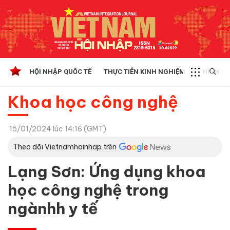
HỘI NHẬP QUỐC TẾ
THỰC TIỄN KINH NGHIỆM
CHÍNH SÁ
Khoa học công nghệ
15/01/2024 lúc 14:16 (GMT)
Theo dõi Vietnamhoinhap trên
Lạng Sơn: Ứng dụng khoa
học công nghệ trong
ngànhh y tế