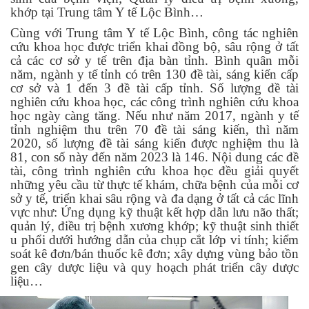
khớp tại Trung tâm Y tế Lộc Bình…
Cùng với Trung tâm Y tế Lộc Bình, công tác nghiên
cứu khoa học được triển khai đồng bộ, sâu rộng ở tất
cả các cơ sở y tế trên địa bàn tỉnh. Bình quân mỗi
năm, ngành y tế tỉnh có trên 130 đề tài, sáng kiến cấp
cơ sở và 1 đến 3 đề tài cấp tỉnh. Số lượng đề tài
nghiên cứu khoa học, các công trình nghiên cứu khoa
học ngày càng tăng. Nếu như năm 2017, ngành y tế
tỉnh nghiệm thu trên 70 đề tài sáng kiến, thì năm
2020, số lượng đề tài sáng kiến được nghiệm thu là
81, con số này đến năm 2023 là 146. Nội dung các đề
tài, công trình nghiên cứu khoa học đều giải quyết
những yêu cầu từ thực tế khám, chữa bệnh của mỗi cơ
sở y tế, triển khai sâu rộng và đa dạng ở tất cả các lĩnh
vực như: Ứng dụng kỹ thuật kết hợp dẫn lưu não thất;
quản lý, điều trị bệnh xương khớp; kỹ thuật sinh thiết
u phổi dưới hướng dẫn của chụp cắt lớp vi tính; kiểm
soát kê đơn/bán thuốc kê đơn; xây dựng vùng bảo tồn
gen cây dược liệu và quy hoạch phát triển cây dược
liệu…