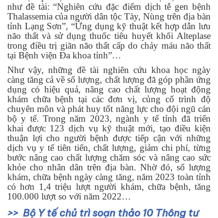
như đề tài: “Nghiên cứu đặc điểm dịch tễ gen bệnh
Thalassemia của người dân tộc Tày, Nùng trên địa bàn
tỉnh Lạng Sơn”, “Ứng dụng kỹ thuật kết hợp dẫn lưu
não thất và sử dụng thuốc tiêu huyết khối Alteplase
trong điều trị giãn não thất cấp do chảy máu não thất
tại Bệnh viện Đa khoa tỉnh”…
Như vậy, những đề tài nghiên cứu khoa học ngày
càng tăng cả về số lượng, chất lượng đã góp phần ứng
dụng có hiệu quả, nâng cao chất lượng hoạt động
khám chữa bệnh tại các đơn vị, củng cố trình độ
chuyên môn và phát huy tốt năng lực cho đội ngũ cán
bộ y tế. Trong năm 2023, ngành y tế tỉnh đã triển
khai được 123 dịch vụ kỹ thuật mới, tạo điều kiện
thuận lợi cho người bệnh được tiếp cận với những
dịch vụ y tế tiên tiến, chất lượng, giảm chi phí, từng
bước nâng cao chất lượng chăm sóc và nâng cao sức
khỏe cho nhân dân trên địa bàn. Nhờ đó, số lượng
khám, chữa bệnh ngày càng tăng, năm 2023 toàn tỉnh
có hơn 1,4 triệu lượt người khám, chữa bệnh, tăng
100.000 lượt so với năm 2022…
Bộ Y tế chủ trì soạn thảo 10 Thông tư