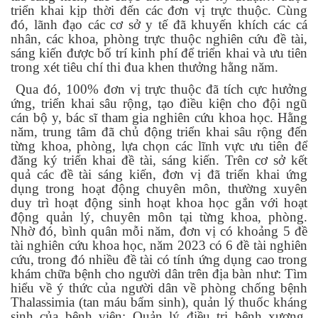
triển khai kịp thời đến các đơn vị trực thuộc. Cùng
đó, lãnh đạo các cơ sở y tế đã khuyến khích các cá
nhân, các khoa, phòng trực thuộc nghiên cứu đề tài,
sáng kiến được bố trí kinh phí để triển khai và ưu tiên
trong xét tiêu chí thi đua khen thưởng hằng năm.
Qua đó, 100% đơn vị trực thuộc đã tích cực hưởng
ứng, triển khai sâu rộng, tạo điều kiện cho đội ngũ
cán bộ y, bác sĩ tham gia nghiên cứu khoa học. Hằng
năm, trung tâm đã chủ động triển khai sâu rộng đến
từng khoa, phòng, lựa chọn các lĩnh vực ưu tiên để
đăng ký triển khai đề tài, sáng kiến. Trên cơ sở kết
quả các đề tài sáng kiến, đơn vị đã triển khai ứng
dụng trong hoạt động chuyên môn, thường xuyên
duy trì hoạt động sinh hoạt khoa học gắn với hoạt
động quản lý, chuyên môn tại từng khoa, phòng.
Nhờ đó, bình quân mỗi năm, đơn vị có khoảng 5 đề
tài nghiên cứu khoa học, năm 2023 có 6 đề tài nghiên
cứu, trong đó nhiều đề tài có tính ứng dụng cao trong
khám chữa bệnh cho người dân trên địa bàn như: Tìm
hiểu về ý thức của người dân về phòng chống bệnh
Thalassimia (tan máu bẩm sinh), quản lý thuốc kháng
sinh của bệnh viện; Quản lý điều trị bệnh xương,