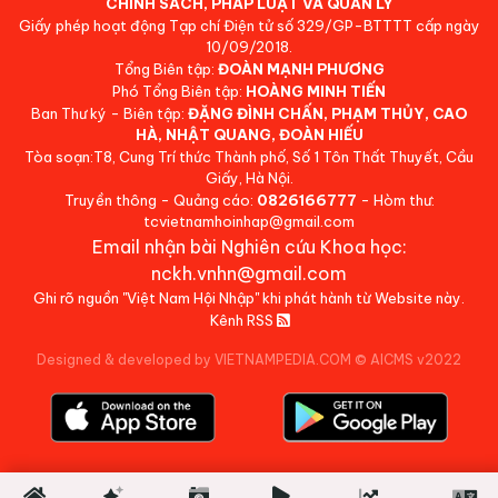
CHÍNH SÁCH, PHÁP LUẬT VÀ QUẢN LÝ
Giấy phép hoạt động Tạp chí Điện tử số 329/GP-BTTTT cấp ngày
10/09/2018.
Tổng Biên tập:
ĐOÀN MẠNH PHƯƠNG
Phó Tổng Biên tập:
HOÀNG MINH TIẾN
Ban Thư ký - Biên tập:
ĐẶNG ĐÌNH CHẤN, PHẠM THỦY, CAO
HÀ, NHẬT QUANG, ĐOÀN HIẾU
Tòa soạn:T8, Cung Trí thức Thành phố, Số 1 Tôn Thất Thuyết, Cầu
Giấy, Hà Nội.
Truyền thông - Quảng cáo:
0826166777
- Hòm thư:
tcvietnamhoinhap@gmail.com
Email nhận bài Nghiên cứu Khoa học:
nckh.vnhn@gmail.com
Ghi rõ nguồn "Việt Nam Hội Nhập" khi phát hành từ Website này.
Kênh RSS
Designed & developed by VIETNAMPEDIA.COM
©
AICMS v2022