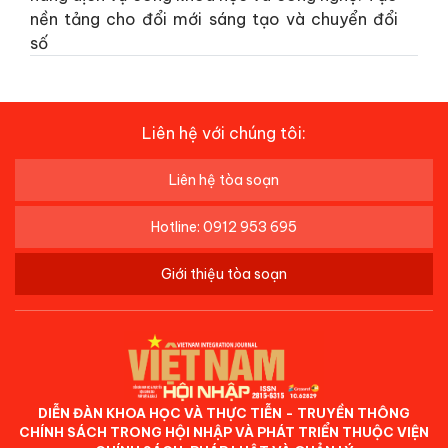
nền tảng cho đổi mới sáng tạo và chuyển đổi
số
Liên hệ với chúng tôi:
Liên hệ tòa soạn
Hotline: 0912 953 695
Giới thiệu tòa soạn
DIỄN ĐÀN KHOA HỌC VÀ THỰC TIỄN - TRUYỀN THÔNG
CHÍNH SÁCH TRONG HỘI NHẬP VÀ PHÁT TRIỂN THUỘC VIỆN