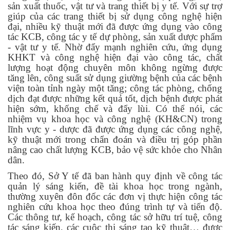
sản xuất thuốc, vật tư và trang thiết bị y tế. Với sự trợ
giúp của các trang thiết bị sử dụng công nghệ hiện
đại, nhiều kỹ thuật mới đã được ứng dụng vào công
tác KCB, công tác y tế dự phòng, sản xuất dược phẩm
- vật tư y tế. Nhờ đẩy mạnh nghiên cứu, ứng dụng
KHKT và công nghệ hiện đại vào công tác, chất
lượng hoạt động chuyên môn không ngừng được
tăng lên, công suất sử dụng giường bệnh của các bệnh
viện toàn tỉnh ngày một tăng; công tác phòng, chống
dịch đạt được những kết quả tốt, dịch bệnh được phát
hiện sớm, khống chế và đẩy lùi. Có thể nói, các
nhiệm vụ khoa học và công nghệ (KH&CN) trong
lĩnh vực y - dược đã được ứng dụng các công nghệ,
kỹ thuật mới trong chẩn đoán và điều trị góp phần
nâng cao chất lượng KCB, bảo vệ sức khỏe cho Nhân
dân.
Theo đó, Sở Y tế đã ban hành quy định về công tác
quản lý sáng kiến, đề tài khoa học trong ngành,
thường xuyên đôn đốc các đơn vị thực hiện công tác
nghiên cứu khoa học theo đúng trình tự và tiến độ.
Các thông tư, kế hoạch, công tác sở hữu trí tuệ, công
tác sáng kiến, các cuộc thi sáng tạo kỹ thuật… được