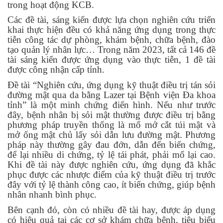
trong hoạt động KCB.
Các đề tài, sáng kiến được lựa chọn nghiên cứu triển
khai thực hiện đều có khả năng ứng dụng trong thực
tiễn công tác dự phòng, khám bệnh, chữa bệnh, đào
tạo quản lý nhân lực… Trong năm 2023, tất cả 146 đề
tài sáng kiến được ứng dụng vào thực tiễn, 1 đề tài
được công nhận cấp tỉnh.
Đề tài “Nghiên cứu, ứng dụng kỹ thuật điều trị tán sỏi
đường mật qua da bằng Lazer tại Bệnh viện Đa khoa
tỉnh” là một minh chứng điển hình. Nếu như trước
đây, bệnh nhân bị sỏi mật thường được điều trị bằng
phương pháp truyền thống là mổ mở cắt túi mật và
mở ống mật chủ lấy sỏi dẫn lưu đường mật. Phương
pháp này thường gây đau đớn, dẫn đến biến chứng,
để lại nhiều di chứng, tỷ lệ tái phát, phải mổ lại cao.
Khi đề tài này được nghiên cứu, ứng dụng đã khắc
phục được các nhược điểm của kỹ thuật điều trị trước
đây với tỷ lệ thành công cao, ít biến chứng, giúp bệnh
nhân nhanh bình phục.
Bên cạnh đó, còn có nhiều đề tài hay, được áp dụng
có hiệu quả tại các cơ sở khám chữa bệnh, tiêu biểu