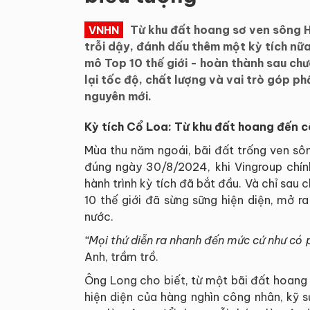
Từ khu đất hoang sơ ven sông 
VNHN
trỗi dậy, đánh dấu thêm một kỳ tích nữ
mô Top 10 thế giới - hoàn thành sau ch
lại tốc độ, chất lượng và vai trò góp ph
nguyên mới.
Kỳ tích Cổ Loa: Từ khu đất hoang đến c
Mùa thu năm ngoái, bãi đất trống ven sô
đúng ngày 30/8/2024, khi Vingroup chín
hành trình kỳ tích đã bắt đầu. Và chỉ sau
10 thế giới đã sừng sững hiện diện, mở 
nước.
“Mọi thứ diễn ra nhanh đến mức cứ như có
Anh, trầm trồ.
Ông Long cho biết, từ một bãi đất hoang
hiện diện của hàng nghìn công nhân, kỹ 