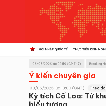
HỘI NHẬP QUỐC TẾ
THỰC TIỄN KINH NGH
HỘI NHẬP QUỐC TẾ
VĂN 
06/08/2026 lúc 22:59 (GMT+7)
Breaking N
Kinh tế hội nhập
Ý kiến chuyên gia
Doanh nghiệp
NGHIÊN CỨU PHÁP LUẬT
THỰC
30/06/2025 lúc 13:00 (GMT)
Theo dõ
Kỳ tích Cổ Loa: Từ kh
biểu tượng