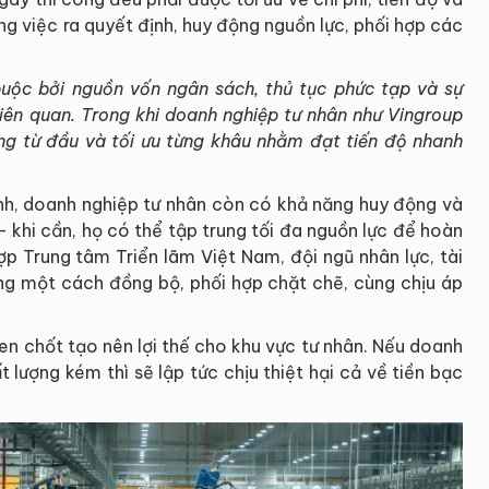
g việc ra quyết định, huy động nguồn lực, phối hợp các
uộc bởi nguồn vốn ngân sách, thủ tục phức tạp và sự
liên quan. Trong khi doanh nghiệp tư nhân như Vingroup
ỡng từ đầu và tối ưu từng khâu nhằm đạt tiến độ nhanh
hành, doanh nghiệp tư nhân còn có khả năng huy động và
- khi cần, họ có thể tập trung tối đa nguồn lực để hoàn
ợp Trung tâm Triển lãm Việt Nam, đội ngũ nhân lực, tài
ng một cách đồng bộ, phối hợp chặt chẽ, cùng chịu áp
hen chốt tạo nên lợi thế cho khu vực tư nhân. Nếu doanh
 lượng kém thì sẽ lập tức chịu thiệt hại cả về tiền bạc