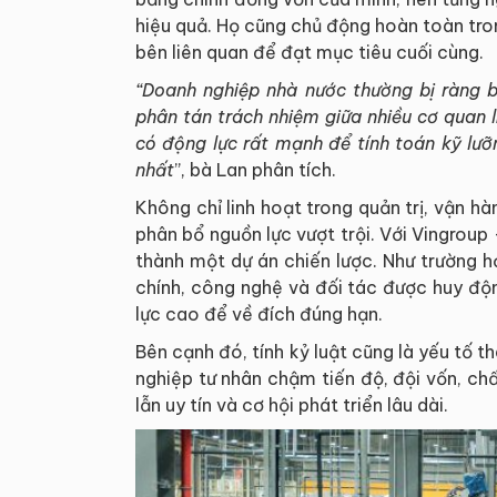
hiệu quả. Họ cũng chủ động hoàn toàn tron
bên liên quan để đạt mục tiêu cuối cùng.
“Doanh nghiệp nhà nước thường bị ràng b
phân tán trách nhiệm giữa nhiều cơ quan 
có động lực rất mạnh để tính toán kỹ lư
nhất
”, bà Lan phân tích.
Không chỉ linh hoạt trong quản trị, vận 
phân bổ nguồn lực vượt trội. Với Vingroup 
thành một dự án chiến lược. Như trường h
chính, công nghệ và đối tác được huy độ
lực cao để về đích đúng hạn.
Bên cạnh đó, tính kỷ luật cũng là yếu tố t
nghiệp tư nhân chậm tiến độ, đội vốn, chất
lẫn uy tín và cơ hội phát triển lâu dài.