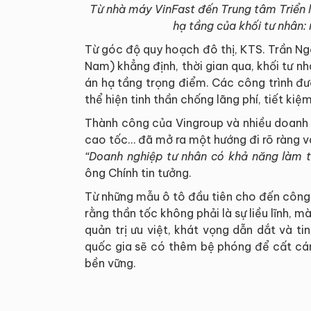
Từ nhà máy VinFast đến Trung tâm Triển l
hạ tầng của khối tư nhân:
Từ góc độ quy hoạch đô thị, KTS. Trần Ngọ
Nam) khẳng định, thời gian qua, khối tư n
án hạ tầng trọng điểm. Các công trình đượ
thể hiện tinh thần chống lãng phí, tiết kiệ
Thành công của Vingroup và nhiều doanh 
cao tốc… đã mở ra một hướng đi rõ ràng và
“Doanh nghiệp tư nhân có khả năng làm t
ông Chính tin tưởng.
Từ những mẫu ô tô đầu tiên cho đến công t
rằng thần tốc không phải là sự liều lĩnh, 
quản trị ưu việt, khát vọng dẫn dắt và t
quốc gia sẽ có thêm bệ phóng để cất cán
bền vững.