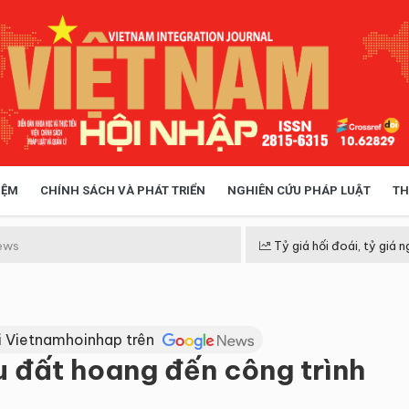
IỆM
CHÍNH SÁCH VÀ PHÁT TRIỂN
NGHIÊN CỨU PHÁP LUẬT
TH
HÓA XÃ HỘI
CHÍNH SÁCH
ews
Tỷ giá hối đoái, tỷ giá n
 TIỄN QUẢN LÝ
VIỆT NAM ĐIỂM ĐẾN
i Vietnamhoinhap trên
u đất hoang đến công trình