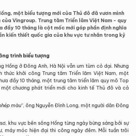
Hồng, một biểu tượng mới của Thủ đô đã vươn mình
a của Vingroup. Trung tâm Triển lãm Việt Nam - quy
ưa đầy 10 tháng là cột mốc mới góp phần định nghĩa
ần kiến thiết quốc gia của khu vực tư nhân trong kỷ
ông trình biểu tượng
ng Hồng ở Đông Anh, Hà Nội vẫn um tùm cỏ dại. Nhưng
h thức khởi công Trung tâm Triển lãm Việt Nam, một
 chưa đầy 10 tháng, một trung tâm triển lãm quy mô Top
ra một chương phát triển mới cho kinh tế Thủ đô và cả
 phép màu
”, ông Nguyễn Đình Long, một người dân Đông
 sơ, khu vực bên sông Hồng từng ngày bừng sáng bởi sự
sư, máy móc hiện đại thi công ngày đêm. Mỗi tuần trôi