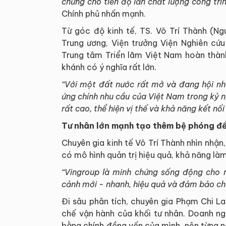
chứng cho tiến độ lẫn chất lượng công trì
Chính phủ nhấn mạnh.
Từ góc độ kinh tế, TS. Võ Trí Thành (Ng
Trung ương, Viện trưởng Viện Nghiên cứu
Trung tâm Triển lãm Việt Nam hoàn thàn
khánh có ý nghĩa rất lớn.
“Với một đất nước rất mở và đang hội nh
ứng chính nhu cầu của Việt Nam trong kỷ 
rất cao, thể hiện vị thế và khả năng kết nố
Tư nhân lớn mạnh tạo thêm bệ phóng để
Chuyên gia kinh tế Võ Trí Thành nhìn nhận
có mô hình quản trị hiệu quả, khả năng là
“Vingroup là minh chứng sống động cho n
cảnh mới - nhanh, hiệu quả và đảm bảo ch
Đi sâu phân tích, chuyên gia Phạm Chi La
chế vận hành của khối tư nhân. Doanh ngh
bằng chính đồng vốn của mình, nên từng ng