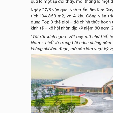
qua là một sự đổi thay, mỗi tháng là một 
Ngày 27/6 vừa qua, Nhà triển lãm Kim Quy -
tích 104.863 m2, và 4 khu Công viên tri
đứng Top 3 thế giới - đã chính thức hoàn 
kinh tế - xã hội nhân dịp kỷ niệm 80 năm 
“Tôi rất kinh ngạc. Với quy mô như thế, h
Nam - nhất là trong bối cảnh những năm 
không chỉ làm được, mà còn làm vượt kỳ v