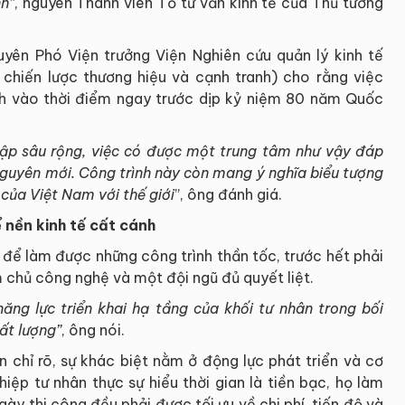
nh”
, nguyên Thành viên Tổ tư vấn kinh tế của Thủ tướng
uyên Phó Viện trưởng Viện Nghiên cứu quản lý kinh tế
 chiến lược thương hiệu và cạnh tranh) cho rằng việc
h vào thời điểm ngay trước dịp kỷ niệm 80 năm Quốc
ập sâu rộng, việc có được một trung tâm như vậy đáp
nguyên mới. Công trình này còn mang ý nghĩa biểu tượng
i của Việt Nam với thế giới
”, ông đánh giá.
 nền kinh tế cất cánh
, để làm được những công trình thần tốc, trước hết phải
m chủ công nghệ và một đội ngũ đủ quyết liệt.
ăng lực triển khai hạ tầng của khối tư nhân trong bối
ất lượng”
, ông nói.
n chỉ rõ, sự khác biệt nằm ở động lực phát triển và cơ
iệp tư nhân thực sự hiểu thời gian là tiền bạc, họ làm
ày thi công đều phải được tối ưu về chi phí, tiến độ và