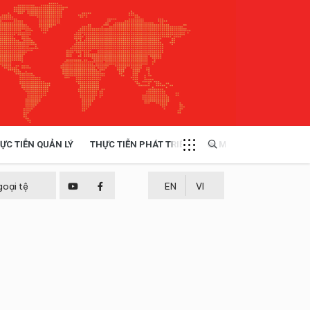
ỰC TIỄN QUẢN LÝ
THỰC TIỄN PHÁT TRIỂN
MULTIMEDIA
TÀI NGUYÊN - MÔI TRƯỜNG
goại tệ
EN
VI
THỰC TIỄN - KINH NGHIỆM