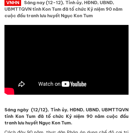
VNHN
Sáng nay (12-12), Tỉnh ủy, HĐND, UBND,
UBMTTQVN tỉnh Kon Tum đã tổ chức Kỷ niệm 90 năm
cuộc đấu tranh lưu huyết Ngục Kon Tum
Sáng ngày (12/12), Tỉnh ủy, HĐND, UBND, UBMTTQVN
tỉnh Kon Tum đã tổ chức Kỷ niệm 90 năm cuộc đấu
tranh lưu huyết Ngục Kon Tum.
Cách đây 90 năm, thực dân Pháp áp dụng chế độ cai trị