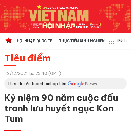
HỘI NHẬP QUỐC TẾ
THỰC TIỄN KINH NGHIỆM
CHÍNH SÁ
Tiêu điểm
12/12/2021 lúc 23:40 (GMT)
Theo dõi Vietnamhoinhap trên
Kỷ niệm 90 năm cuộc đấu
tranh lưu huyết ngục Kon
Tum