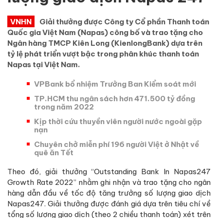
VNHN
Giải thưởng được Công ty Cổ phần Thanh toán
Quốc gia Việt Nam (Napas) công bố và trao tặng cho
Ngân hàng TMCP Kiên Long (KienlongBank) dựa trên
tỷ lệ phát triển vượt bậc trong phân khúc thanh toán
Napas tại Việt Nam.
VPBank bổ nhiệm Trưởng Ban Kiểm soát mới
TP.HCM thu ngân sách hơn 471.500 tỷ đồng
trong năm 2022
Kịp thời cứu thuyền viên người nước ngoài gặp
nạn
Chuyên chở miễn phí 196 người Việt ở Nhật về
quê ăn Tết
Theo đó, giải thưởng “Outstanding Bank In Napas247
Growth Rate 2022” nhằm ghi nhận và trao tặng cho ngân
hàng dẫn đầu về tốc độ tăng trưởng số lượng giao dịch
Napas247. Giải thưởng được đánh giá dựa trên tiêu chí về
tổng số lượng giao dịch (theo 2 chiều thanh toán) xét trên