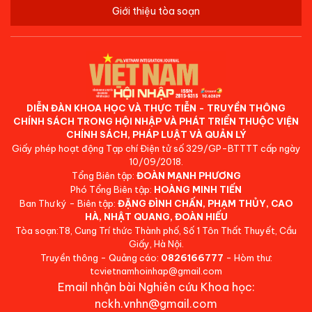
Giới thiệu tòa soạn
DIỄN ĐÀN KHOA HỌC VÀ THỰC TIỄN - TRUYỀN THÔNG
CHÍNH SÁCH TRONG HỘI NHẬP VÀ PHÁT TRIỂN THUỘC VIỆN
CHÍNH SÁCH, PHÁP LUẬT VÀ QUẢN LÝ
Giấy phép hoạt động Tạp chí Điện tử số 329/GP-BTTTT cấp ngày
10/09/2018.
Tổng Biên tập:
ĐOÀN MẠNH PHƯƠNG
Phó Tổng Biên tập:
HOÀNG MINH TIẾN
Ban Thư ký - Biên tập:
ĐẶNG ĐÌNH CHẤN, PHẠM THỦY, CAO
HÀ, NHẬT QUANG, ĐOÀN HIẾU
Tòa soạn:T8, Cung Trí thức Thành phố, Số 1 Tôn Thất Thuyết, Cầu
Giấy, Hà Nội.
Truyền thông - Quảng cáo:
0826166777
- Hòm thư:
tcvietnamhoinhap@gmail.com
Email nhận bài Nghiên cứu Khoa học:
nckh.vnhn@gmail.com