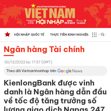
HỘI NHẬP QUỐC TẾ
THỰC TIỄN KINH NGHIỆM
CHÍNH SÁ
Ngân hàng Tài chính
30/12/2022 lúc 17:57 (GMT)
Theo dõi Vietnamhoinhap trên
KienlongBank được vinh
danh là Ngân hàng dẫn đầu
về tốc độ tăng trưởng số
lượng giao dịch Napas 247