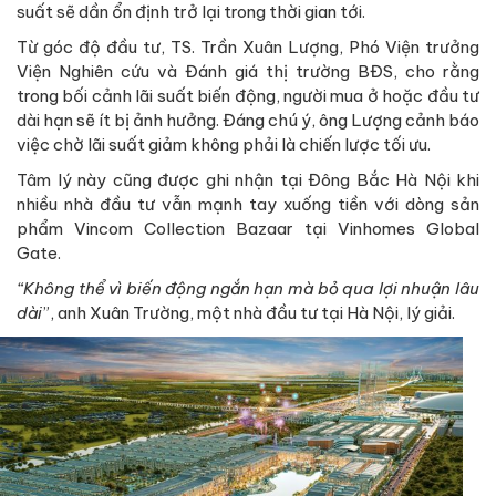
suất sẽ dần ổn định trở lại trong thời gian tới.
Từ góc độ đầu tư, TS. Trần Xuân Lượng, Phó Viện trưởng
Viện Nghiên cứu và Đánh giá thị trường BĐS, cho rằng
trong bối cảnh lãi suất biến động, người mua ở hoặc đầu tư
dài hạn sẽ ít bị ảnh hưởng. Đáng chú ý, ông Lượng cảnh báo
việc chờ lãi suất giảm không phải là chiến lược tối ưu.
Tâm lý này cũng được ghi nhận tại Đông Bắc Hà Nội khi
nhiều nhà đầu tư vẫn mạnh tay xuống tiền với dòng sản
phẩm Vincom Collection Bazaar tại Vinhomes Global
Gate.
“Không thể vì biến động ngắn hạn mà bỏ qua lợi nhuận lâu
dài
”, anh Xuân Trường, một nhà đầu tư tại Hà Nội, lý giải.