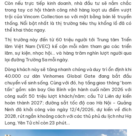
Còn nếu trực tiếp kinh doanh, nhà đầu tư sẽ nắm chắc
trong tay cơ hội thành công nhờ hàng loạt ưu điểm vượt
trội của Vincom Collection so với mặt bằng bán lẻ truyền
thống. Nổi bật nhất là thị trường tiêu thụ khổng lồ đã có
thể khai thác ngay.
Thị trường này đến từ 60 triệu người tới Trung tâm Triển
lãm Việt Nam (VEC) kế cận mỗi năm tham gia các triển
lãm, sự kiện, nhạc hội… và hàng trăm nghìn lượt người qua
lại đường Trường Sa mỗi ngày.
Dòng khách này sẽ tăng nhanh chóng và duy trì ổn định khi
40.000 cư dân Vinhomes Global Gate đang bắt đầu
chuyển về sinh sống. Cùng với đó, hạ tầng giao thông “bom
tấn” gồm: sân bay Gia Bình vận hành cuối năm 2026 với
công suất 50 triệu lượt khách/năm; cầu Tứ Liên dự kiến
hoàn thành 2027; đường sắt tốc độ cao Hà Nội - Quảng
Ninh đã khởi công vào ngày 12/4/2026, dự kiến về đích
2028, rút ngắn khoảng cách với các thủ phủ du lịch như Hạ
Long, Yên Tử chỉ còn 23 phút…