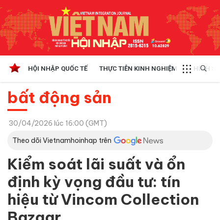
HỘI NHẬP QUỐC TẾ
THỰC TIỄN KINH NGHIỆM
CHÍNH SÁ
bất động sản
30/04/2026 lúc 16:00 (GMT)
Theo dõi Vietnamhoinhap trên
Kiểm soát lãi suất và ổn
định kỳ vọng đầu tư: tín
hiệu từ Vincom Collection
Bazaar