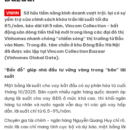
VNHN
Sở hữu tiềm năng kinh doanh vượt trội, lại có sự
yểm trợ của chính sách khóa trần lãi suất tối đa
6%/năm, kéo dài tới 5 năm, Vincom Collection - bất
động sản dòng tiền thế hệ mới trong lòng các đại đô thị
Vinhomes nhanh chóng “chiếm sóng” thị trường từ Bắc
vào Nam. Trong đó, tâm chấn ở khu Đông Bắc Hà Nội
đã được xác lập tại Vincom Collection Bazaar
(Vinhomes Global Gate).
“Bến đỗ” giúp nhà đầu tư vững vàng trong “bão” lãi
suất
Mặt bằng lãi suất cho vay bắt đầu có sự phân hóa từ cuối
tháng 10/2025. Bên cạnh nhiều ngân hàng quốc doanh áp
dụng lãi suất cho vay BĐS ở mức khá cao, thì khối ngân
hàng tư nhân và nước ngoài vẫn duy trì các gói vay hấp
dẫn, lãi suất chỉ từ 6,5-9%/năm.
Chuyên gia tài chính - ngân hàng Nguyễn Quang Huy chỉ rõ,
mức lãi cao chỉ mang tính cục bộ và dự báo, mặt bằng lãi