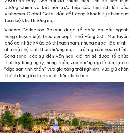
2.600 xe máy. Các bãi đỗ thuận tiện, liền kề các trục
đường chính và kết nối trực tiếp các tiện ích lớn của
Vinhomes Global Gate, dẫn dắt dòng khách tự nhiên qua
toàn bộ khu thương mại.
Vincom Collection Bazaar được tổ chức cơ cấu ngành
hàng chuyên biệt theo concept “Phố Hàng 2.0”. Mỗi tuyến
phố gợi nhắc ký ức đô thị ngàn năm, nhưng được “lập trình”
như một hệ sinh thái thương mại - trải nghiệm hoàn chỉnh.
Song song, các sự kiện văn hoá, giải trí sẽ được tổ chức
định kỳ hàng ngày, hàng tuần, vào những dịp lễ lớn tạo ra
“đặc sản tinh thần” vừa gia tăng trải nghiệm, vừa giữ chân
khách hàng lâu hơn và chi tiêu nhiều hơn.