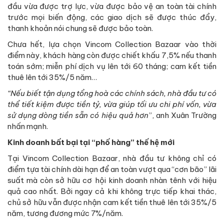
đầu vừa được trợ lực, vừa được bảo vệ an toàn tài chính
trước mọi biến động, các giao dịch sẽ được thúc đẩy,
thanh khoản nói chung sẽ được bảo toàn.
Chưa hết, lựa chọn Vincom Collection Bazaar vào thời
điểm này, khách hàng còn được chiết khấu 7,5% nếu thanh
toán sớm; miễn phí dịch vụ lên tới 60 tháng; cam kết tiền
thuê lên tới 35%/5 năm…
“Nếu biết tận dụng tổng hoà các chính sách, nhà đầu tư có
thể tiết kiệm được tiền tỷ, vừa giúp tối ưu chi phí vốn, vừa
sử dụng dòng tiền sẵn có hiệu quả hơn
”, anh Xuân Trường
nhấn mạnh.
Kinh doanh bất bại tại “phố hàng” thế hệ mới
Tại Vincom Collection Bazaar, nhà đầu tư không chỉ có
điểm tựa tài chính dài hạn để an toàn vượt qua “cơn bão” lãi
suất mà còn sở hữu cơ hội kinh doanh nhàn tênh với hiệu
quả cao nhất. Bởi ngay cả khi không trực tiếp khai thác,
chủ sở hữu vẫn được nhận cam kết tiền thuê lên tới 35%/5
năm, tương đương mức 7%/năm.