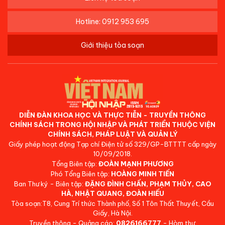
Hotline: 0912 953 695
Giới thiệu tòa soạn
DIỄN ĐÀN KHOA HỌC VÀ THỰC TIỄN - TRUYỀN THÔNG
CHÍNH SÁCH TRONG HỘI NHẬP VÀ PHÁT TRIỂN THUỘC VIỆN
CHÍNH SÁCH, PHÁP LUẬT VÀ QUẢN LÝ
Giấy phép hoạt động Tạp chí Điện tử số 329/GP-BTTTT cấp ngày
10/09/2018.
Tổng Biên tập:
ĐOÀN MẠNH PHƯƠNG
Phó Tổng Biên tập:
HOÀNG MINH TIẾN
Ban Thư ký - Biên tập:
ĐẶNG ĐÌNH CHẤN, PHẠM THỦY, CAO
HÀ, NHẬT QUANG, ĐOÀN HIẾU
Tòa soạn:T8, Cung Trí thức Thành phố, Số 1 Tôn Thất Thuyết, Cầu
Giấy, Hà Nội.
Truyền thông - Quảng cáo:
0826166777
- Hòm thư: