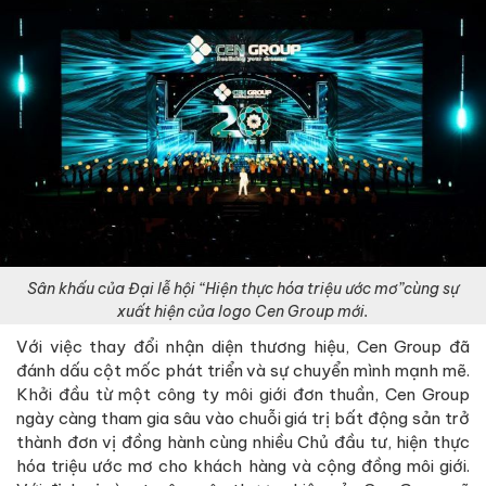
Sân khấu của Đại lễ hội “Hiện thực hóa triệu ước mơ”cùng sự
xuất hiện của logo Cen Group mới.
Với việc thay đổi nhận diện thương hiệu, Cen Group đã
đánh dấu cột mốc phát triển và sự chuyển mình mạnh mẽ.
Khởi đầu từ một công ty môi giới đơn thuần, Cen Group
ngày càng tham gia sâu vào chuỗi giá trị bất động sản trở
thành đơn vị đồng hành cùng nhiều Chủ đầu tư, hiện thực
hóa triệu ước mơ cho khách hàng và cộng đồng môi giới.