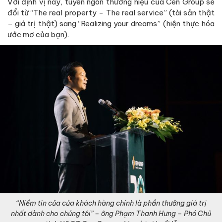
Với định vị này, tuyên ngôn thương hiệu của Cen Group sẽ
đổi từ “The real property - The real service” (tài sản thật
– giá trị thật) sang “Realizing your dreams” (hiện thực hóa
ước mơ của bạn).
“Niềm tin của của khách hàng chính là phần thưởng giá trị
nhất dành cho chúng tôi” – ông Phạm Thanh Hưng – Phó Chủ