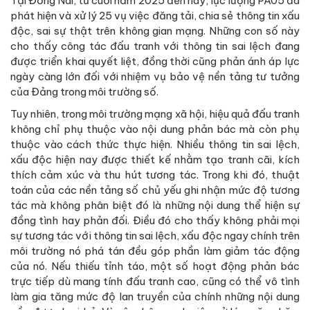
Tại Đồng Nai, từ cuối năm 2025 đến nay, lực lượng PA05 đã
phát hiện và xử lý 25 vụ việc đăng tải, chia sẻ thông tin xấu
độc, sai sự thật trên không gian mạng. Những con số này
cho thấy công tác đấu tranh với thông tin sai lệch đang
được triển khai quyết liệt, đồng thời cũng phản ánh áp lực
ngày càng lớn đối với nhiệm vụ bảo vệ nền tảng tư tưởng
của Đảng trong môi trường số.
Tuy nhiên, trong môi trường mạng xã hội, hiệu quả đấu tranh
không chỉ phụ thuộc vào nội dung phản bác mà còn phụ
thuộc vào cách thức thực hiện. Nhiều thông tin sai lệch,
xấu độc hiện nay được thiết kế nhằm tạo tranh cãi, kích
thích cảm xúc và thu hút tương tác. Trong khi đó, thuật
toán của các nền tảng số chủ yếu ghi nhận mức độ tương
tác mà không phân biệt đó là những nội dung thể hiện sự
đồng tình hay phản đối. Điều đó cho thấy không phải mọi
sự tương tác với thông tin sai lệch, xấu độc ngay chính trên
môi trường nó phá tán đều góp phần làm giảm tác động
của nó. Nếu thiếu tỉnh táo, một số hoạt động phản bác
trực tiếp dù mang tính đấu tranh cao, cũng có thể vô tình
làm gia tăng mức độ lan truyền của chính những nội dung