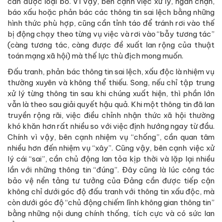
cần được loại bỏ. Vì vậy, bên cạnh việc xử lý, ngăn chặn,
báo xấu hoặc phản bác các thông tin sai lệch bằng những
hình thức phù hợp, cũng cần tỉnh táo để tránh rơi vào thế
bị động chạy theo từng vụ việc và rơi vào “bẫy tương tác”
(càng tương tác, càng được đề xuất lan rộng của thuật
toán mạng xã hội) mà thế lực thù địch mong muốn.
Đấu tranh, phản bác thông tin sai lệch, xấu độc là nhiệm vụ
thường xuyên và không thể thiếu. Song, nếu chỉ tập trung
xử lý từng thông tin sau khi chúng xuất hiện, thì phần lớn
vẫn là theo sau giải quyết hậu quả. Khi một thông tin đã lan
truyền rộng rãi, việc điều chỉnh nhận thức xã hội thường
khó khăn hơn rất nhiều so với việc định hướng ngay từ đầu.
Chính vì vậy, bên cạnh nhiệm vụ “chống”, cần quan tâm
nhiều hơn đến nhiệm vụ “xây”. Cũng vậy, bên cạnh việc xử
lý cái “sai”, cần chủ động lan tỏa kịp thời và lặp lại nhiều
lần với những thông tin “đúng”. Đây cũng là lúc công tác
bảo vệ nền tảng tư tưởng của Đảng cần được tiếp cận
không chỉ dưới góc độ đấu tranh với thông tin xấu độc, mà
còn dưới góc độ “chủ động chiếm lĩnh không gian thông tin”
bằng những nội dung chính thống, tích cực và có sức lan