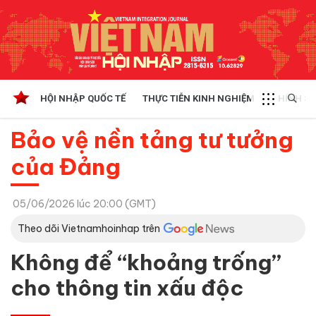
HỘI NHẬP QUỐC TẾ
THỰC TIỄN KINH NGHIỆM
CHÍNH SÁ
Bảo vệ nền tảng tư tưởng
của Đảng
05/06/2026 lúc 20:00 (GMT)
Theo dõi Vietnamhoinhap trên
Không để “khoảng trống”
cho thông tin xấu độc