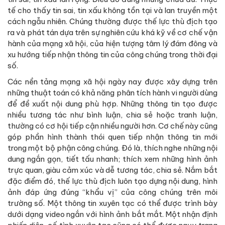
tế cho thấy tin sai, tin xấu không tồn tại và lan truyền một
cách ngẫu nhiên. Chúng thường được thế lực thù địch tạo
ra và phát tán dựa trên sự nghiên cứu khá kỹ về cơ chế vận
hành của mạng xã hội, của hiện tượng tâm lý đám đông và
xu hướng tiếp nhận thông tin của công chúng trong thời đại
số.
Các nền tảng mạng xã hội ngày nay được xây dựng trên
những thuật toán có khả năng phân tích hành vi người dùng
để đề xuất nội dung phù hợp. Những thông tin tạo được
nhiều tương tác như bình luận, chia sẻ hoặc tranh luận,
thường có cơ hội tiếp cận nhiều người hơn. Cơ chế này cũng
góp phần hình thành thói quen tiếp nhận thông tin mới
trong một bộ phận công chúng. Đó là, thích nghe những nội
dung ngắn gọn, tiết tấu nhanh; thích xem những hình ảnh
trực quan, giàu cảm xúc và dễ tương tác, chia sẻ. Nắm bắt
đặc điểm đó, thế lực thù địch luôn tạo dựng nội dung, hình
ảnh đáp ứng đúng “khẩu vị” của công chúng trên môi
trường số. Một thông tin xuyên tạc có thể được trình bày
dưới dạng video ngắn với hình ảnh bắt mắt. Một nhận định