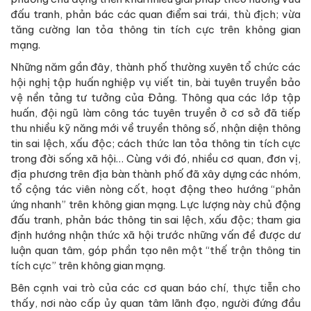
đấu tranh, phản bác các quan điểm sai trái, thù địch; vừa
tăng cường lan tỏa thông tin tích cực trên không gian
mạng.
Những năm gần đây, thành phố thường xuyên tổ chức các
hội nghị tập huấn nghiệp vụ viết tin, bài tuyên truyền bảo
vệ nền tảng tư tưởng của Đảng. Thông qua các lớp tập
huấn, đội ngũ làm công tác tuyên truyền ở cơ sở đã tiếp
thu nhiều kỹ năng mới về truyền thông số, nhận diện thông
tin sai lệch, xấu độc; cách thức lan tỏa thông tin tích cực
trong đời sống xã hội… Cùng với đó, nhiều cơ quan, đơn vị,
địa phương trên địa bàn thành phố đã xây dựng các nhóm,
tổ cộng tác viên nòng cốt, hoạt động theo hướng “phản
ứng nhanh” trên không gian mạng. Lực lượng này chủ động
đấu tranh, phản bác thông tin sai lệch, xấu độc; tham gia
định hướng nhận thức xã hội trước những vấn đề được dư
luận quan tâm, góp phần tạo nên một “thế trận thông tin
tích cực” trên không gian mạng.
Bên cạnh vai trò của các cơ quan báo chí, thực tiễn cho
thấy, nơi nào cấp ủy quan tâm lãnh đạo, người đứng đầu