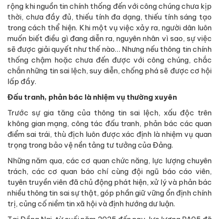
rộng khi nguồn tin chính thống đến với công chúng chưa kịp
thời, chưa đầy đủ, thiếu tính đa dạng, thiếu tính sáng tạo
trong cách thể hiện. Khi một vụ việc xảy ra, người dân luôn
muốn biết điều gì đang diễn ra, nguyên nhân vì sao, sự việc
sẽ được giải quyết như thế nào… Nhưng nếu thông tin chính
thống chậm hoặc chưa đến được với công chúng, chắc
chắn những tin sai lệch, suy diễn, chống phá sẽ được cơ hội
lấp đầy.
Đấu tranh, phản bác là nhiệm vụ thường xuyên
Trước sự gia tăng của thông tin sai lệch, xấu độc trên
không gian mạng, công tác đấu tranh, phản bác các quan
điểm sai trái, thù địch luôn được xác định là nhiệm vụ quan
trọng trong bảo vệ nền tảng tư tưởng của Đảng.
Những năm qua, các cơ quan chức năng, lực lượng chuyên
trách, các cơ quan báo chí cùng đội ngũ báo cáo viên,
tuyên truyền viên đã chủ động phát hiện, xử lý và phản bác
nhiều thông tin sai sự thật, góp phần giữ vững ổn định chính
trị, củng cố niềm tin xã hội và định hướng dư luận.