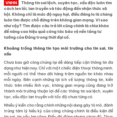
VNHN
Thông tin sai lệch, xuyên tạc, xấu độc luôn tìm
cách len lỏi, lan truyền và tác động đến nhận thức xã
hội. Không chỉ là mức độ nguy hại, điều đáng lo là chúng
luôn tìm được chỗ đứng trên không gian mạng. Vì sao
như vậy? Tìm được câu trả lời cũng chính là chìa khóa
để nâng cao hiệu quả công tác bảo vệ nền tảng tư
tưởng của Đảng trong thời đại số.
Khoảng trống thông tin tạo môi trường cho tin sai, tin
xấu
Chưa bao giờ công chúng lại dễ dàng tiếp cận thông tin đa
dạng như hiện nay. Chỉ với một chiếc điện thoại thông minh,
mỗi người có thể theo dõi hàng trăm nguồn tin khác nhau
mỗi ngày. Bên cạnh những lợi ích về lượng thông tin, kiến
thức trên nhiều lĩnh vực, không gian mạng cũng đang trở
thành môi trường thuận lợi để các thông tin sai lệch, xuyên
tạc, xấu độc lan truyền với tốc độ chưa từng có.
Nhiều ý kiến cho rằng chính những nội dung gây tò mò, đánh
trúng tâm lý hiếu kỳ của công chúng chính là điều kiện để
tin sai, tin xấu lan rộng. Điều đó đúng nhưng chưa đủ. Thực