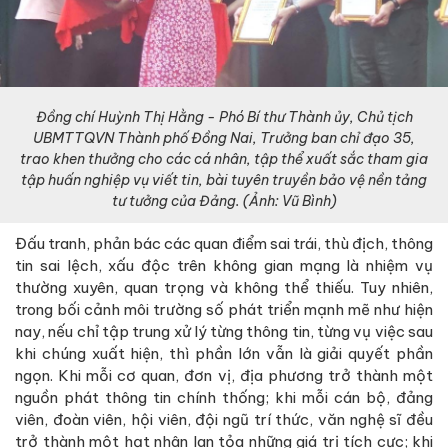
Đồng chí Huỳnh Thị Hằng - Phó Bí thư Thành ủy, Chủ tịch
UBMTTQVN Thành phố Đồng Nai, Trưởng ban chỉ đạo 35,
trao khen thưởng cho các cá nhân, tập thể xuất sắc tham gia
tập huấn nghiệp vụ viết tin, bài tuyên truyền bảo vệ nền tảng
tư tưởng của Đảng
. (Ảnh: Vũ Bình)
Đấu tranh, phản bác các quan điểm sai trái, thù địch, thông
tin sai lệch, xấu độc trên không gian mạng là nhiệm vụ
thường xuyên, quan trọng và không thể thiếu. Tuy nhiên,
trong bối cảnh môi trường số phát triển mạnh mẽ như hiện
nay, nếu chỉ tập trung xử lý từng thông tin, từng vụ việc sau
khi chúng xuất hiện, thì phần lớn vẫn là giải quyết phần
ngọn. Khi mỗi cơ quan, đơn vị, địa phương trở thành một
nguồn phát thông tin chính thống; khi mỗi cán bộ, đảng
viên, đoàn viên, hội viên, đội ngũ trí thức, văn nghệ sĩ đều
trở thành một hạt nhân lan tỏa những giá trị tích cực; khi