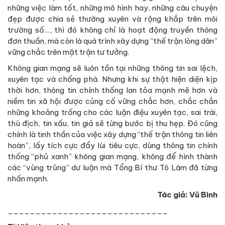
những việc làm tốt, những mô hình hay, những câu chuyện
đẹp được chia sẻ thường xuyên và rộng khắp trên môi
trường số…, thì đó không chỉ là hoạt động truyền thông
đơn thuần, mà còn là quá trình xây dựng “thế trận lòng dân”
vững chắc trên mặt trận tư tưởng.
Không gian mạng sẽ luôn tồn tại những thông tin sai lệch,
xuyên tạc và chống phá. Nhưng khi sự thật hiện diện kịp
thời hơn, thông tin chính thống lan tỏa mạnh mẽ hơn và
niềm tin xã hội được củng cố vững chắc hơn, chắc chắn
những khoảng trống cho các luận điệu xuyên tạc, sai trái,
thù địch, tin xấu, tin giả sẽ từng bước bị thu hẹp. Đó cũng
chính là tinh thần của việc xây dựng “thế trận thông tin liên
hoàn”, lấy tích cực đẩy lùi tiêu cực, dùng thông tin chính
thống “phủ xanh” không gian mạng, không để hình thành
các “vùng trũng” dư luận mà Tổng Bí thư Tô Lâm đã từng
nhấn mạnh.
Tác giả: Vũ Bình
_____________________________