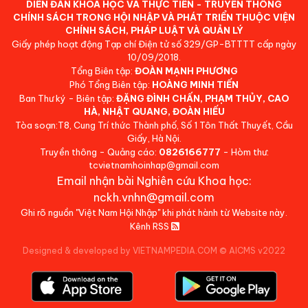
DIỄN ĐÀN KHOA HỌC VÀ THỰC TIỄN - TRUYỀN THÔNG
CHÍNH SÁCH TRONG HỘI NHẬP VÀ PHÁT TRIỂN THUỘC VIỆN
CHÍNH SÁCH, PHÁP LUẬT VÀ QUẢN LÝ
Giấy phép hoạt động Tạp chí Điện tử số 329/GP-BTTTT cấp ngày
10/09/2018.
Tổng Biên tập:
ĐOÀN MẠNH PHƯƠNG
Phó Tổng Biên tập:
HOÀNG MINH TIẾN
Ban Thư ký - Biên tập:
ĐẶNG ĐÌNH CHẤN, PHẠM THỦY, CAO
HÀ, NHẬT QUANG, ĐOÀN HIẾU
Tòa soạn:T8, Cung Trí thức Thành phố, Số 1 Tôn Thất Thuyết, Cầu
Giấy, Hà Nội.
Truyền thông - Quảng cáo:
0826166777
- Hòm thư:
tcvietnamhoinhap@gmail.com
Email nhận bài Nghiên cứu Khoa học:
nckh.vnhn@gmail.com
Ghi rõ nguồn "Việt Nam Hội Nhập" khi phát hành từ Website này.
Kênh RSS
Designed & developed by VIETNAMPEDIA.COM
©
AICMS v2022