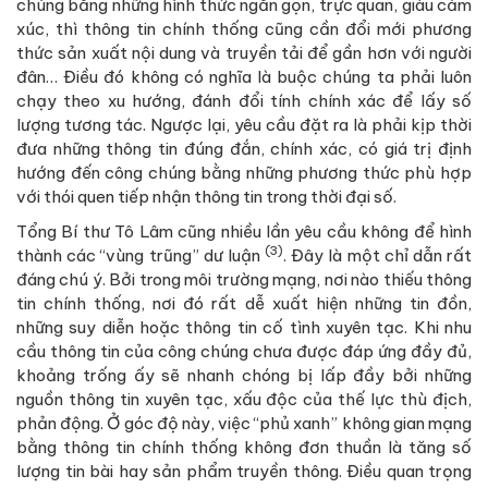
chúng bằng những hình thức ngắn gọn, trực quan, giàu cảm
xúc, thì thông tin chính thống cũng cần đổi mới phương
thức sản xuất nội dung và truyền tải để gần hơn với người
đân… Điều đó không có nghĩa là buộc chúng ta phải luôn
chạy theo xu hướng, đánh đổi tính chính xác để lấy số
lượng tương tác. Ngược lại, yêu cầu đặt ra là phải kịp thời
đưa những thông tin đúng đắn, chính xác, có giá trị định
hướng đến công chúng bằng những phương thức phù hợp
với thói quen tiếp nhận thông tin trong thời đại số.
Tổng Bí thư Tô Lâm cũng nhiều lần yêu cầu không để hình
(3)
thành các “vùng trũng” dư luận
. Đây là một chỉ dẫn rất
đáng chú ý. Bởi trong môi trường mạng, nơi nào thiếu thông
tin chính thống, nơi đó rất dễ xuất hiện những tin đồn,
những suy diễn hoặc thông tin cố tình xuyên tạc. Khi nhu
cầu thông tin của công chúng chưa được đáp ứng đầy đủ,
khoảng trống ấy sẽ nhanh chóng bị lấp đầy bởi những
nguồn thông tin xuyên tạc, xấu độc của thế lực thù địch,
phản động. Ở góc độ này, việc “phủ xanh” không gian mạng
bằng thông tin chính thống không đơn thuần là tăng số
lượng tin bài hay sản phẩm truyền thông. Điều quan trọng