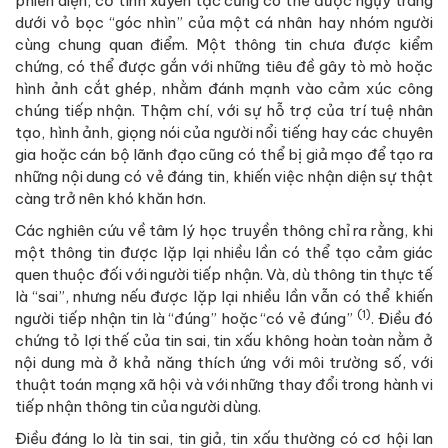
phiến diện, cố tình xuyên tạc cũng có thể được ngụy trang
dưới vỏ bọc “góc nhìn” của một cá nhân hay nhóm người
cùng chung quan điểm. Một thông tin chưa được kiểm
chứng, có thể được gắn với những tiêu đề gây tò mò hoặc
hình ảnh cắt ghép, nhằm đánh mạnh vào cảm xúc công
chúng tiếp nhận. Thậm chí, với sự hỗ trợ của trí tuệ nhân
tạo, hình ảnh, giọng nói của người nổi tiếng hay các chuyên
gia hoặc cán bộ lãnh đạo cũng có thể bị giả mạo để tạo ra
những nội dung có vẻ đáng tin, khiến việc nhận diện sự thật
càng trở nên khó khăn hơn.
Các nghiên cứu về tâm lý học truyền thông chỉ ra rằng, khi
một thông tin được lặp lại nhiều lần có thể tạo cảm giác
quen thuộc đối với người tiếp nhận. Và, dù thông tin thực tế
là “sai”, nhưng nếu được lặp lại nhiều lần vẫn có thể khiến
(1)
người tiếp nhận tin là “đúng” hoặc “có vẻ đúng”
. Điều đó
chứng tỏ lợi thế của tin sai, tin xấu không hoàn toàn nằm ở
nội dung mà ở khả năng thích ứng với môi trường số, với
thuật toán mạng xã hội và với những thay đổi trong hành vi
tiếp nhận thông tin của người dùng.
Điều đáng lo là tin sai, tin giả, tin xấu thường có cơ hội lan