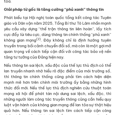
tỏa.
Giải pháp từ gốc là tăng cường “phủ xanh” thông tin
Phát biểu tại Hội nghị toàn quốc tổng kết công tác Tuyên
giáo và Dân vận năm 2025, Tổng Bí thư Tô Lâm nhấn mạnh
yêu cầu xây dựng “thế trận thông tin liên hoàn”, lấy tích
cực đẩy lùi tiêu cực, dùng thông tin chính thống “phủ xanh”
(2)
không gian mạng
. Đây không chỉ là định hướng tuyên
truyền trong bối cảnh chuyển đổi số, mà còn là một gợi mở
quan trọng về cách tiếp cận đối với công tác bảo vệ nền
tảng tư tưởng của Đảng hiện nay.
Nếu thông tin sai lệch, xấu độc của thế lực thù địch có thể
lan truyền nhanh nhờ hiểu rõ đặc điểm của môi trường số,
thì thông tin chính thống cũng phải tìm cách hiện diện
mạnh mẽ hơn trên chính môi trường ấy bằng những hình
thức đổi mới. Nếu thế lực thù địch nghiên cứu thuật toán
mạng xã hội để phát tán nội dung sai lệch, xấu độc, thì
những người làm công tác truyền thông cũng cần hiểu quy
luật vận hành của không gian mạng để lan tỏa sự thật hiệu
quả hơn. Nếu thông tin sai lệch tìm cách tiếp cận công