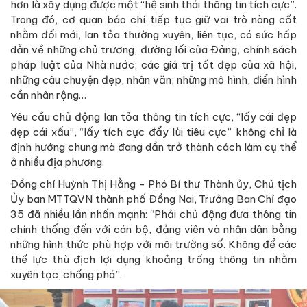
hơn là xây dựng được một “hệ sinh thái thông tin tích cực”.
Trong đó, cơ quan báo chí tiếp tục giữ vai trò nòng cốt
nhằm đổi mới, lan tỏa thường xuyên, liên tục, có sức hấp
dẫn về những chủ trương, đường lối của Đảng, chính sách
pháp luật của Nhà nước; các giá trị tốt đẹp của xã hội,
những câu chuyện đẹp, nhân văn; những mô hình, điển hình
cần nhân rộng…
Yêu cầu chủ động lan tỏa thông tin tích cực, “lấy cái đẹp
dẹp cái xấu”, “lấy tích cực đẩy lùi tiêu cực” không chỉ là
định hướng chung mà đang dần trở thành cách làm cụ thể
ở nhiều địa phương.
Đồng chí Huỳnh Thị Hằng - Phó Bí thư Thành ủy, Chủ tịch
Ủy ban MTTQVN thành phố Đồng Nai, Trưởng Ban Chỉ đạo
35 đã nhiều lần nhấn mạnh: “Phải chủ động đưa thông tin
chính thống đến với cán bộ, đảng viên và nhân dân bằng
những hình thức phù hợp với môi trường số. Không để các
thế lực thù địch lợi dụng khoảng trống thông tin nhằm
xuyên tạc, chống phá”.