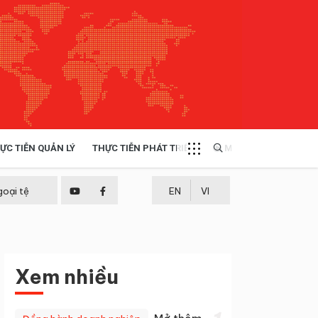
ỰC TIỄN QUẢN LÝ
THỰC TIỄN PHÁT TRIỂN
MULTIMEDIA
TÀI NGUYÊN - MÔI TRƯỜNG
goại tệ
EN
VI
THỰC TIỄN - KINH NGHIỆM
Xem nhiều