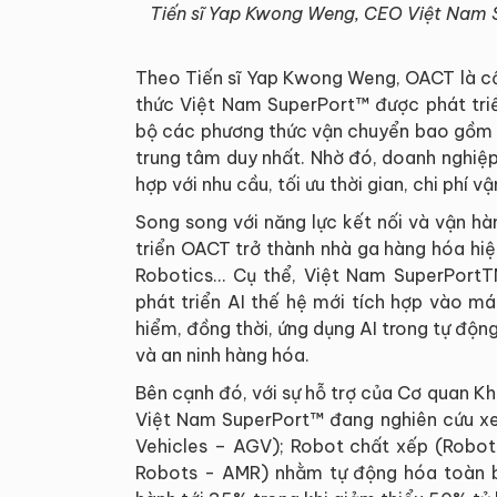
Tiến sĩ Yap Kwong Weng, CEO Việt Nam Su
Theo Tiến sĩ Yap Kwong Weng, OACT là cấ
thức Việt Nam SuperPort™ được phát triể
bộ các phương thức vận chuyển bao gồm 
trung tâm duy nhất. Nhờ đó, doanh nghiệp
hợp với nhu cầu, tối ưu thời gian, chi phí v
Song song với năng lực kết nối và vận h
triển OACT trở thành nhà ga hàng hóa hiệ
Robotics… Cụ thể, Việt Nam SuperPortT
phát triển AI thế hệ mới tích hợp vào m
hiểm, đồng thời, ứng dụng AI trong tự độ
và an ninh hàng hóa.
Bên cạnh đó, với sự hỗ trợ của Cơ quan 
Việt Nam SuperPort™ đang nghiên cứu x
Vehicles – AGV); Robot chất xếp (Robot
Robots - AMR) nhằm tự động hóa toàn bộ