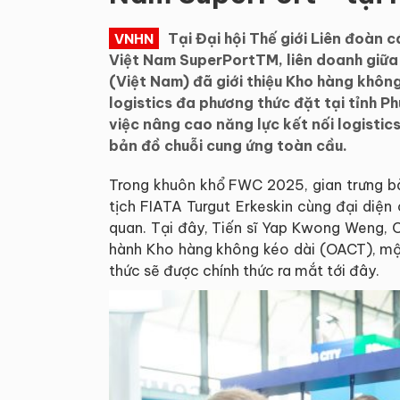
Tại Đại hội Thế giới Liên đoàn
VNHN
Việt Nam SuperPortTM, liên doanh giữ
(Việt Nam) đã giới thiệu Kho hàng khôn
logistics đa phương thức đặt tại tỉnh P
việc nâng cao năng lực kết nối logistic
bản đồ chuỗi cung ứng toàn cầu.
Trong khuôn khổ FWC 2025, gian trưng b
tịch FIATA Turgut Erkeskin cùng đại diện
quan. Tại đây, Tiến sĩ Yap Kwong Weng, 
hành Kho hàng không kéo dài (OACT), một
thức sẽ được chính thức ra mắt tới đây.