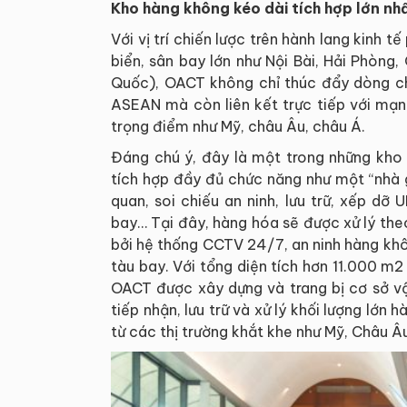
Kho hàng không kéo dài tích hợp lớn nh
Với vị trí chiến lược trên hành lang kinh 
biển, sân bay lớn như Nội Bài, Hải Phòn
Quốc), OACT không chỉ thúc đẩy dòng c
ASEAN mà còn liên kết trực tiếp với mạn
trọng điểm như Mỹ, châu Âu, châu Á.
Đáng chú ý, đây là một trong những kho 
tích hợp đầy đủ chức năng như một “nhà 
quan, soi chiếu an ninh, lưu trữ, xếp dỡ 
bay… Tại đây, hàng hóa sẽ được xử lý the
bởi hệ thống CCTV 24/7, an ninh hàng khô
tàu bay. Với tổng diện tích hơn 11.000 
OACT được xây dựng và trang bị cơ sở vậ
tiếp nhận, lưu trữ và xử lý khối lượng lớn
từ các thị trường khắt khe như Mỹ, Châu Â