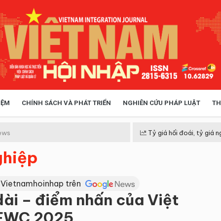
IỆM
CHÍNH SÁCH VÀ PHÁT TRIỂN
NGHIÊN CỨU PHÁP LUẬT
TH
HÓA XÃ HỘI
CHÍNH SÁCH
ews
Tỷ giá hối đoái, tỷ giá n
ghiệp
 TIỄN QUẢN LÝ
VIỆT NAM ĐIỂM ĐẾN
 Vietnamhoinhap trên
ài – điểm nhấn của Việt
 FWC 2025