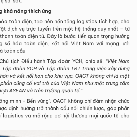
ệ sai sót.
g khả năng thích ứng
hóa toàn diện, tạo nên nền tảng logistics tích hợp, cho
ặt dịch vụ trực tuyến trên một hệ thống duy nhất – từ
 thanh toán điện tử. Đây là bước tiến quan trọng hướng
g số hóa toàn diện, kết nối Việt Nam với mạng lưới
à toàn cầu.
p, Chủ tịch Điều hành Tập đoàn YCH, chia sẻ:
“Việt Nam
a Tập đoàn YCH và Tập đoàn T&T trong việc xây dựng
hơn và kết nối hơn cho khu vực. OACT không chỉ là một
p phần củng cố vai trò của Việt Nam như một trung tâm
vực ASEAN và trên trường quốc tế.”
hông minh - Bền vững", OACT không chỉ đảm nhận chức
ược định hướng trở thành cầu nối chiến lược, góp phần
hí logistics và mở rộng cơ hội thương mại quốc tế cho