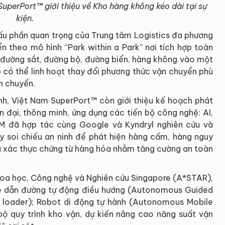
perPort™ giới thiệu về Kho hàng không kéo dài tại sự
kiện.
u phần quan trọng của Trung tâm Logistics đa phương
n theo mô hình “Park within a Park” nơi tích hợp toàn
đường sắt, đường bộ, đường biển, hàng không vào một
 có thể linh hoạt thay đổi phương thức vận chuyển phù
ận chuyển.
ành, Việt Nam SuperPort™ còn giới thiệu kế hoạch phát
n đại, thông minh, ứng dụng các tiến bộ công nghệ: AI,
M đã hợp tác cùng Google và Kyndryl nghiên cứu và
áy soi chiếu an ninh để phát hiện hàng cấm, hàng nguy
ng xác thực chứng từ hàng hóa nhằm tăng cường an toàn
Khoa học, Công nghệ và Nghiên cứu Singapore (A*STAR),
e dẫn đường tự động điều hướng (Autonomous Guided
 loader); Robot di động tự hành (Autonomous Mobile
 quy trình kho vận, dự kiến nâng cao năng suất vận