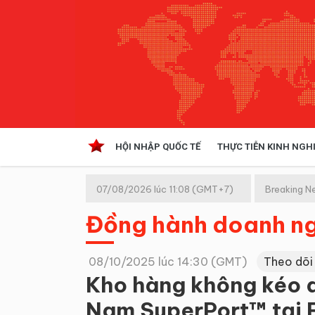
HỘI NHẬP QUỐC TẾ
THỰC TIỄN KINH NGH
HỘI NHẬP QUỐC TẾ
VĂN 
07/08/2026 lúc 11:08 (GMT+7)
Breaking N
Kinh tế hội nhập
Đồng hành doanh n
Doanh nghiệp
NGHIÊN CỨU PHÁP LUẬT
THỰC
08/10/2025 lúc 14:30 (GMT)
Theo dõi
Kho hàng không kéo d
Nam SuperPort™ tại