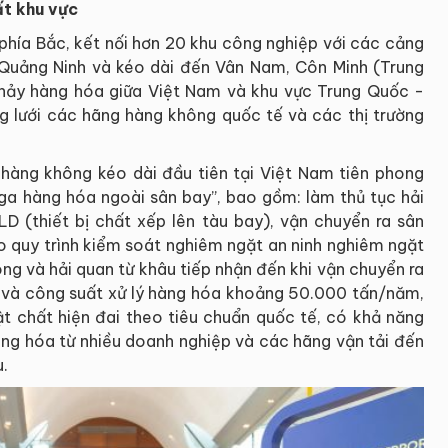
ất khu vực
tế phía Bắc, kết nối hơn 20 khu công nghiệp với các cảng
g, Quảng Ninh và kéo dài đến Vân Nam, Côn Minh (Trung
hảy hàng hóa giữa Việt Nam và khu vực Trung Quốc -
g lưới các hãng hàng không quốc tế và các thị trường
hàng không kéo dài đầu tiên tại Việt Nam tiên phong
ga hàng hóa ngoài sân bay”, bao gồm: làm thủ tục hải
ULD (thiết bị chất xếp lên tàu bay), vận chuyển ra sân
o quy trình kiểm soát nghiêm ngặt an ninh nghiêm ngặt
ng và hải quan từ khâu tiếp nhận đến khi vận chuyển ra
m2 và công suất xử lý hàng hóa khoảng 50.000 tấn/năm,
t chất hiện đai theo tiêu chuẩn quốc tế, có khả năng
 hàng hóa từ nhiều doanh nghiệp và các hãng vận tải đến
u.