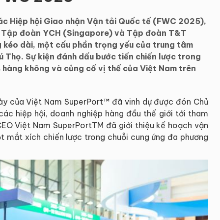
 các Hiệp hội Giao nhận Vận tải Quốc tế (FWC 2025),
a Tập đoàn YCH (Singapore) và Tập đoàn T&T
g kéo dài, một cấu phần trọng yếu của trung tâm
hú Thọ. Sự kiện đánh dấu bước tiến chiến lược trong
s hàng không và củng cố vị thế của Việt Nam trên
ày của Việt Nam SuperPort™ đã vinh dự được đón Chủ
 các hiệp hội, doanh nghiệp hàng đầu thế giới tới tham
CEO Việt Nam SuperPortTM đã giới thiệu kế hoạch vận
 mắt xích chiến lược trong chuỗi cung ứng đa phương