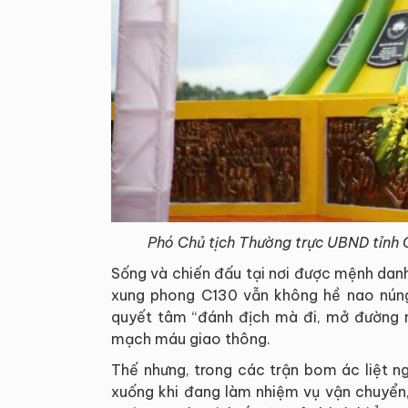
Phó Chủ tịch Thường trực UBND tỉnh 
Sống và chiến đấu tại nơi được mệnh danh 
xung phong C130 vẫn không hề nao núng,
quyết tâm “đánh địch mà đi, mở đường m
mạch máu giao thông.
Thế nhưng, trong các trận bom ác liệt n
xuống khi đang làm nhiệm vụ vận chuyển