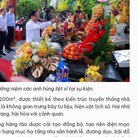
ng niệm các anh hùng liệt sĩ tại sự kiện.
n 200m², được thiết kế theo kiến trúc truyền thống nhà
là không gian trưng bày tư liệu, hiện vật lịch sử. Hai nhà
ang, hài hòa với cảnh quan.
ng hàng rào được cải tạo đồng bộ, tạo nên diện mạo
c hạng mục hạ tầng như sân hành lễ, đường dạo, bãi đỗ