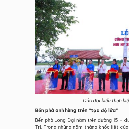
Các đại biểu thực hi
Bến phà anh hùng trên “tọa độ lửa”
Bến phà Long Đại nằm trên đường 15 – đư
Trị. Trong những năm tháng khốc liệt củ