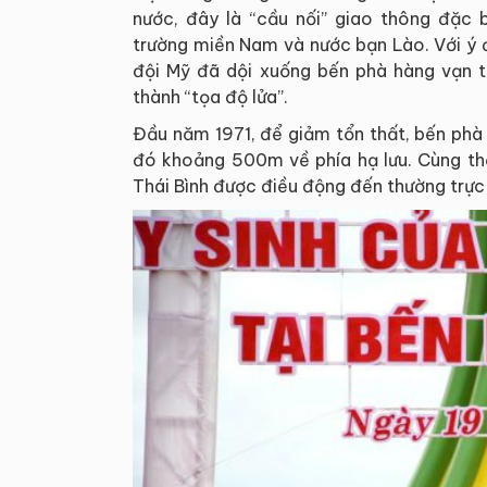
nước, đây là “cầu nối” giao thông đặc 
trường miền Nam và nước bạn Lào. Với ý 
đội Mỹ đã dội xuống bến phà hàng vạn t
thành “tọa độ lửa”.
Đầu năm 1971, để giảm tổn thất, bến phà 
đó khoảng 500m về phía hạ lưu. Cùng thờ
Thái Bình được điều động đến thường trực 