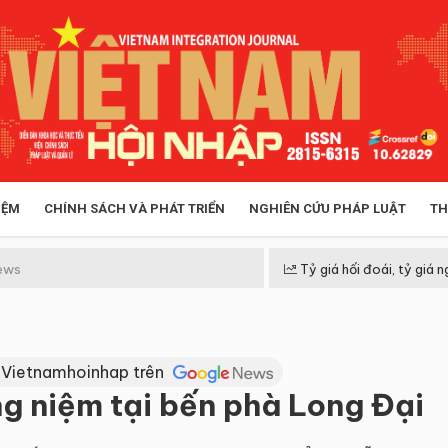
IỆM
CHÍNH SÁCH VÀ PHÁT TRIỂN
NGHIÊN CỨU PHÁP LUẬT
TH
HÓA XÃ HỘI
CHÍNH SÁCH
ews
Tỷ giá hối đoái, tỷ giá n
 TIỄN QUẢN LÝ
VIỆT NAM ĐIỂM ĐẾN
 Vietnamhoinhap trên
g niệm tại bến phà Long Đại