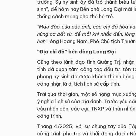
trường. Sự hy sinh ấy đã trở thành biểu 
sinh”, để hôm nay Bến phà Long Đại mãi là 
thống cách mạng cho thế hệ trẻ.
“Máu đào của các anh, các chị đã hòa và
hùng ca bất tử, để mỗi khi nhắc đến, lòng
hạn
”, ông Hoàng Nam, Phó Chủ tịch Thườn
“Địa chỉ đỏ” bên dòng Long Đại
Cũng theo lãnh đạo tỉnh Quảng Trị, nhận t
tỉnh đã quan tâm công tác đầu tư, tôn t
phong hy sinh đã được khánh thành bằng n
công nhận là di tích lịch sử cấp tỉnh.
Trải qua thời gian, một số hạng mục xuốn
ý nghĩa lịch sử của địa danh. Trước yêu c
của nhân dân, các cựu TNXP và thân nhân gi
công trình.
Tháng 4/2025, với sự chung tay của Tậ
công trình phụ trợ và khởi động dự án Nâ