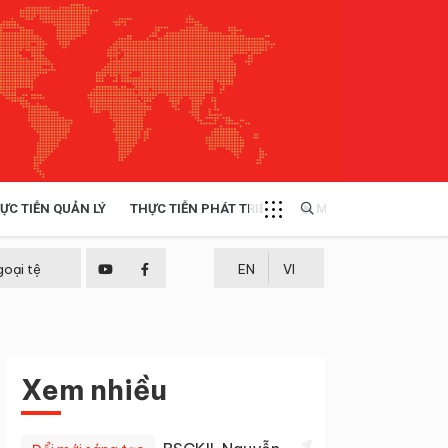
ỰC TIỄN QUẢN LÝ
THỰC TIỄN PHÁT TRIỂN
MULTIMEDIA
TÀI NGUYÊN - MÔI TRƯỜNG
goại tệ
EN
VI
THỰC TIỄN - KINH NGHIỆM
Xem nhiều