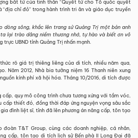
tượng bất tử của tinh thần “Quyết tử cho Tổ quốc quyết
“địa chỉ đỏ” trong hành trình tri ân và giáo dục truyền
o dòng sông, khắc lên trang sử Quảng Trị một bản anh
 ta lại trào dâng niềm thương nhớ, tự hào và biết ơn vô
g trực UBND tỉnh Quảng Trị nhấn mạnh.
hức rõ giá trị thiêng liêng của di tích, nhiều năm qua,
ạo. Năm 2012, Nhà bia tưởng niệm 16 Thanh niên xung
guồn kính phí xã hội hóa. Tháng 10/2016, di tích được
g cấp, quy mô công trình chưa tương xứng với tầm vóc,
ầu cấp thiết đó, đồng thời đáp ứng nguyện vọng sâu sắc
a đình liệt sĩ, tỉnh đã lên phương án nâng cấp, tôn tạo
p đoàn T&T Group, cùng các doanh nghiệp, cá nhân,
ng cấp, tôn tạo di tích lịch sử Bến phà II Long Đại đã