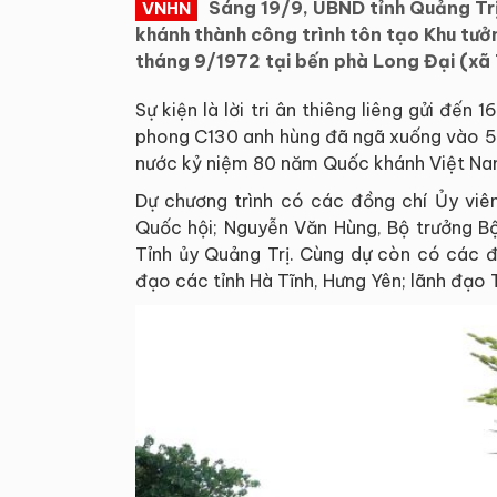
Sáng 19/9, UBND tỉnh Quảng Tr
VNHN
khánh thành công trình tôn tạo Khu tưở
tháng 9/1972 tại bến phà Long Đại (xã 
Sự kiện là lời tri ân thiêng liêng gửi đến
phong C130 anh hùng đã ngã xuống vào 53
nước kỷ niệm 80 năm Quốc khánh Việt Na
Dự chương trình có các đồng chí Ủy viê
Quốc hội; Nguyễn Văn Hùng, Bộ trưởng Bộ
Tỉnh ủy Quảng Trị. Cùng dự còn có các đ
đạo các tỉnh Hà Tĩnh, Hưng Yên; lãnh đạ