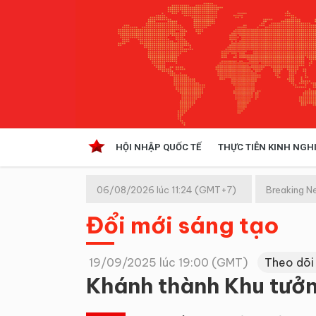
HỘI NHẬP QUỐC TẾ
THỰC TIỄN KINH NGH
HỘI NHẬP QUỐC TẾ
VĂN 
06/08/2026 lúc 11:24 (GMT+7)
Breaking N
Kinh tế hội nhập
Đổi mới sáng tạo
Doanh nghiệp
NGHIÊN CỨU PHÁP LUẬT
THỰC
19/09/2025 lúc 19:00 (GMT)
Theo dõi
Khánh thành Khu tưởn