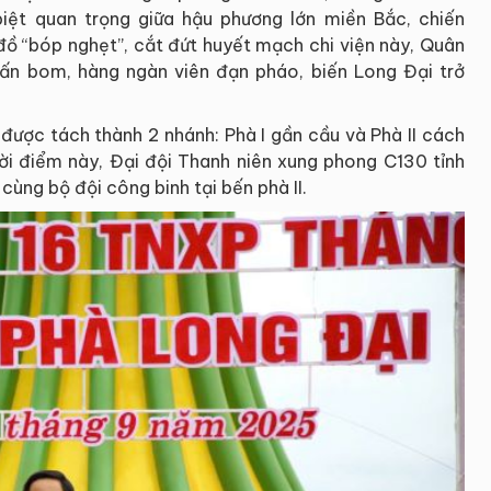
biệt quan trọng giữa hậu phương lớn miền Bắc, chiến
đồ “bóp nghẹt”, cắt đứt huyết mạch chi viện này, Quân
ấn bom, hàng ngàn viên đạn pháo, biến Long Đại trở
được tách thành 2 nhánh: Phà I gần cầu và Phà II cách
i điểm này, Đại đội Thanh niên xung phong C130 tỉnh
cùng bộ đội công binh tại bến phà II.