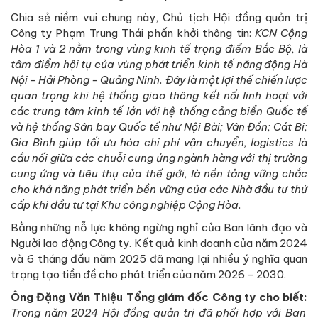
Chia sẻ niềm vui chung này, Chủ tịch Hội đồng quản trị
Công ty Phạm Trung Thái phấn khởi thông tin:
KCN Cộng
Hòa 1 và 2 nằm trong vùng kinh tế trọng điểm Bắc Bộ, là
tâm điểm hội tụ của vùng phát triển kinh tế năng động Hà
Nội - Hải Phòng - Quảng Ninh. Đây là một lợi thế chiến lược
quan trọng khi hệ thống giao thông kết nối linh hoạt với
các trung tâm kinh tế lớn với hệ thống cảng biển Quốc tế
và hệ thống Sân bay Quốc tế như Nội Bài; Vân Đồn; Cát Bi;
Gia Bình giúp tối ưu hóa chi phí vận chuyển, logistics là
cầu nối giữa các chuỗi cung ứng ngành hàng với thị trường
cung ứng và tiêu thụ của thế giới, là nền tảng vững chắc
cho khả năng phát triển bền vững của các Nhà đầu tư thứ
cấp khi đầu tư tại Khu công nghiệp Cộng Hòa.
Bằng những nỗ lực không ngừng nghỉ của Ban lãnh đạo và
Người lao động Công ty. Kết quả kinh doanh của năm 2024
và 6 tháng đầu năm 2025 đã mang lại nhiều ý nghĩa quan
trọng tạo tiền đề cho phát triển của năm 2026 - 2030.
Ông Đặng Văn Thiệu Tổng giám đốc Công ty cho biết:
Trong năm 2024 Hội đồng quản trị đã phối hợp với Ban