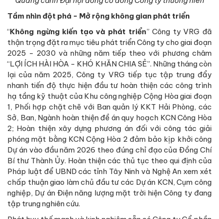
Quang cảnh Đại hội đồng cổ đông Công ty thường niên
Tầm nhìn đột phá -
Mở rộng
không gian phát triển
“
Không ngừng kiến tạo và phát triển
” Công ty VRG đã
thận trọng đặt ra mục tiêu phát triển Công ty cho giai đoạn
2025 - 2030 và những năm tiếp theo với phương châm
“LỢI ÍCH HÀI HÒA - KHÓ KHĂN CHIA SẺ”. Những tháng còn
lại của năm 2025, Công ty VRG tiếp tục tập trung đẩy
nhanh tiến độ thực hiện đầu tư hoàn thiện các công trình
hạ tầng kỹ thuật của Khu công nghiệp Cộng Hòa giai đoạn
1, Phối hợp chặt chẽ với Ban quản lý KKT Hải Phòng, các
Sở, Ban, Ngành hoàn thiện đề án quy hoạch KCN Công Hòa
2; Hoàn thiện xây dựng phương án đối với công tác giải
phóng mặt bằng KCN Cộng Hòa 2 đảm bảo kịp khởi công
Dự án vào đầu năm 2026 theo đúng chỉ đạo của Đồng Chí
Bí thư Thành Ủy. Hoàn thiện các thủ tục theo qui định của
Pháp luật để UBND các tỉnh Tây Ninh và Nghệ An xem xét
chấp thuận giao làm chủ đầu tư các Dự án KCN, Cụm công
nghiệp, Dự án Điện năng lượng mặt trời hiện Công ty đang
tập trung nghiên cứu.