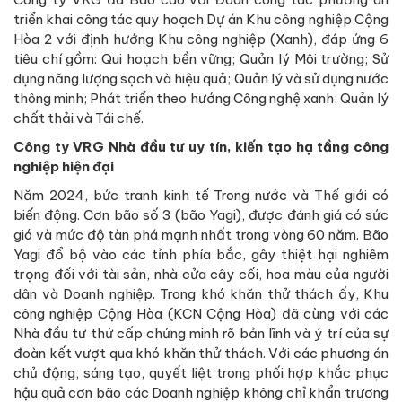
triển khai công tác quy hoạch Dự án Khu công nghiệp Cộng
Hòa 2 với định hướng Khu công nghiệp (Xanh), đáp ứng 6
tiêu chí gồm: Qui hoạch bền vững; Quản lý Môi trường; Sử
dụng năng lượng sạch và hiệu quả; Quản lý và sử dụng nước
thông minh; Phát triển theo hướng Công nghệ xanh; Quản lý
chất thải và Tái chế.
Công ty VRG Nhà đầu tư
uy tín, kiến tạo hạ tầng
công
nghiệp hiện đại
Năm 2024, bức tranh kinh tế Trong nước và Thế giới có
biến động. Cơn bão số 3 (bão Yagi), được đánh giá có sức
gió và mức độ tàn phá mạnh nhất trong vòng 60 năm. Bão
Yagi đổ bộ vào các tỉnh phía bắc, gây thiệt hại nghiêm
trọng đối với tài sản, nhà cửa cây cối, hoa màu của người
dân và Doanh nghiệp. Trong khó khăn thử thách ấy, Khu
công nghiệp Cộng Hòa (KCN Cộng Hòa) đã cùng với các
Nhà đầu tư thứ cấp chứng minh rõ bản lĩnh và ý trí của sự
đoàn kết vượt qua khó khăn thử thách. Với các phương án
chủ động, sáng tạo, quyết liệt trong phối hợp khắc phục
hậu quả cơn bão các Doanh nghiệp không chỉ khẩn trương