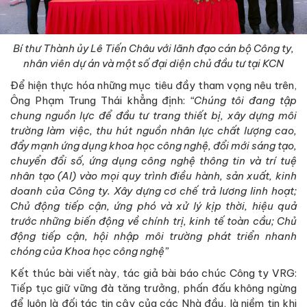
Bí thư Thành ủy Lê Tiến Châu với lãnh đạo cán bộ Công ty,
nhân viên dự án và một số đại diện chủ đầu tư tại KCN
Để hiện thực hóa những mục tiêu đầy tham vọng nêu trên,
Ông Phạm Trung Thái khẳng định:
“Chúng tôi đang tập
chung nguồn lực để đầu tư trang thiết bị, xây dựng môi
trường làm việc, thu hút nguồn nhân lực chất lượng cao,
đẩy mạnh ứng dụng khoa học công nghệ, đổi mới sáng tạo,
chuyển đổi số, ứng dụng công nghệ thông tin và trí tuệ
nhân tạo (AI) vào mọi quy trình điều hành, sản xuất, kinh
doanh của Công ty. Xây dựng cơ chế trả lương linh hoạt;
Chủ động tiếp cận, ứng phó và xử lý kịp thời, hiệu quả
trước những biến động về chính trị, kinh tế toàn cầu; Chủ
động tiếp cận, hội nhập môi trường phát triển nhanh
chóng của Khoa học công nghệ”
Kết thúc bài viết này, tác giả bài báo chúc Công ty VRG:
Tiếp tục giữ vững đà tăng trưởng, phấn đấu không ngừng
để luôn là đối tác tin cậy của các Nhà đầu, là niềm tin khi