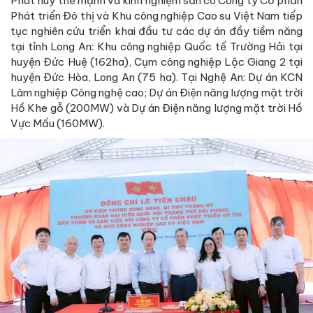
Phát huy thế mạnh và kinh nghiệm sẵn có Công ty Cổ phần
Phát triển Đô thị và Khu công nghiệp Cao su Việt Nam tiếp
tục nghiên cứu triển khai đầu tư các dự án đầy tiềm năng
tại tỉnh Long An: Khu công nghiệp Quốc tế Trường Hải tại
huyện Đức Huệ (162ha), Cụm công nghiệp Lộc Giang 2 tại
huyện Đức Hòa, Long An (75 ha). Tại Nghệ An: Dự án KCN
Lâm nghiệp Công nghệ cao; Dự án Điện năng lượng mặt trời
Hồ Khe gỗ (200MW) và Dự án Điện năng lượng mặt trời Hồ
Vực Mấu (160MW).