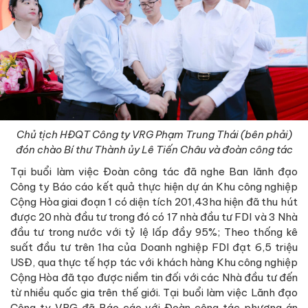
Chủ tịch HĐQT Công ty VRG Phạm Trung Thái (bên phải)
đón chào Bí thư Thành ủy Lê Tiến Châu và đoàn công tác
Tại buổi làm việc Đoàn công tác đã nghe Ban lãnh đạo
Công ty Báo cáo kết quả thực hiện dự án Khu công nghiệp
Cộng Hòa giai đoạn 1 có diện tích 201,43ha hiện đã thu hút
được 20 nhà đầu tư trong đó có 17 nhà đầu tư FDI và 3 Nhà
đầu tư trong nước với tỷ lệ lấp đầy 95%; Theo thống kê
suất đầu tư trên 1ha của Doanh nghiệp FDI đạt 6,5 triệu
USĐ, qua thực tế hợp tác với khách hàng Khu công nghiệp
Cộng Hòa đã tạo được niềm tin đối với các Nhà đầu tư đến
từ nhiều quốc gia trên thế giới. Tại buổi làm việc Lãnh đạo
Công ty VRG đã Báo cáo với Đoàn công tác phương án