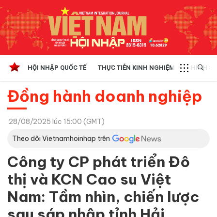
HỘI NHẬP QUỐC TẾ
THỰC TIỄN KINH NGHIỆM
CHÍNH SÁ
Đồng hành doanh nghiệp
28/08/2025 lúc 15:00 (GMT)
Theo dõi Vietnamhoinhap trên
Công ty CP phát triển Đô
thị và KCN Cao su Việt
Nam: Tầm nhìn, chiến lược
sau sáp nhập tỉnh Hải