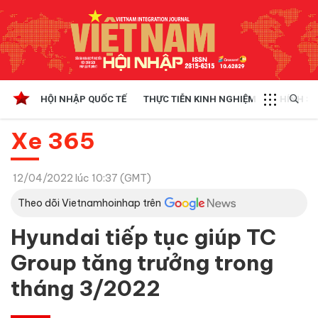
HỘI NHẬP QUỐC TẾ
THỰC TIỄN KINH NGHIỆM
CHÍNH SÁ
Xe 365
12/04/2022 lúc 10:37 (GMT)
Theo dõi Vietnamhoinhap trên
Hyundai tiếp tục giúp TC
Group tăng trưởng trong
tháng 3/2022