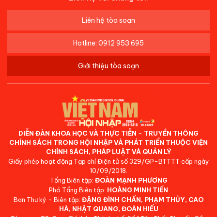
Liên hệ tòa soạn
Hotline: 0912 953 695
Giới thiệu tòa soạn
DIỄN ĐÀN KHOA HỌC VÀ THỰC TIỄN - TRUYỀN THÔNG
CHÍNH SÁCH TRONG HỘI NHẬP VÀ PHÁT TRIỂN THUỘC VIỆN
CHÍNH SÁCH, PHÁP LUẬT VÀ QUẢN LÝ
Giấy phép hoạt động Tạp chí Điện tử số 329/GP-BTTTT cấp ngày
10/09/2018.
Tổng Biên tập:
ĐOÀN MẠNH PHƯƠNG
Phó Tổng Biên tập:
HOÀNG MINH TIẾN
Ban Thư ký - Biên tập:
ĐẶNG ĐÌNH CHẤN, PHẠM THỦY, CAO
HÀ, NHẬT QUANG, ĐOÀN HIẾU