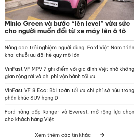
Minio Green và bước “lên level” vừa sức
cho người muốn đổi từ xe máy lên ô tô
Nâng cao trải nghiệm người dùng: Ford Việt Nam triển
khai chuỗi ưu đãi hè quy mô lớn
VinFast VF MPV 7 ghi điểm với gia đình Việt nhờ không
gian rộng rãi và chi phí vận hành tối ưu
VinFast VF 8 Eco: Bài toán tối ưu chi phí sở hữu trong
phân khúc SUV hạng D
Ford nâng cấp Ranger và Everest, mở rộng lựa chọn
cho khách hàng Việt
Xem thêm các tin khác