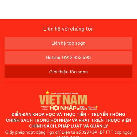
Liên hệ với chúng tôi:
Liên hệ tòa soạn
Hotline: 0912 953 695
Giới thiệu tòa soạn
DIỄN ĐÀN KHOA HỌC VÀ THỰC TIỄN - TRUYỀN THÔNG
CHÍNH SÁCH TRONG HỘI NHẬP VÀ PHÁT TRIỂN THUỘC VIỆN
CHÍNH SÁCH, PHÁP LUẬT VÀ QUẢN LÝ
Giấy phép hoạt động Tạp chí Điện tử số 329/GP-BTTTT cấp ngày