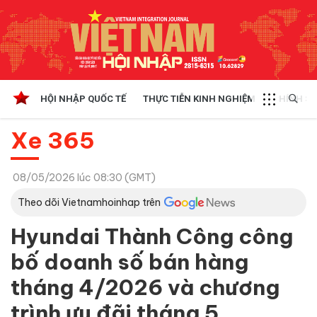
HỘI NHẬP QUỐC TẾ
THỰC TIỄN KINH NGHIỆM
CHÍNH SÁ
Xe 365
08/05/2026 lúc 08:30 (GMT)
Theo dõi Vietnamhoinhap trên
Hyundai Thành Công công
bố doanh số bán hàng
tháng 4/2026 và chương
trình ưu đãi tháng 5