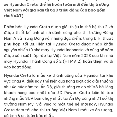
xe Hyundai Creta thế hệ hoàn toàn mới đến thị trường
Việt Nam với giá bán từ 620 triệu đồng (đã bao gồm
thuế VAT).
Phiên bản Hyundai Creta được giới thiệu là thế hệ thứ 2 và
được thiết kế tinh chỉnh dành riêng cho thị trường Đông
Nam Á và Trung Đông với những đặc điểm, trang bị kĩ thuật
phù hợp, tối ưu. Hiện tại Hyundai Creta được nhập khẩu
nguyên chiếc từ nhà máy Hyundai Indonesia và cũng sẽ sớm
được sản xuất lắp ráp tại Việt Nam năm 2023 sau khi nhà
máy Hyundai Thành Công số 2 (HTMV 2) hoàn thiện và đi
vào hoạt động.
Hyundai Creta là mẫu xe thành công của Hyundai tại khu
vực châu Á, điều này thể hiện qua hàng loạt các giải thưởng
như Xe của năm tại Ấn Độ, giải thưởng xe có chỉ số hài lòng
khách hàng cao nhất của J.D Power. Creta luôn là top
những mẫu SUV bán chạy nhất tại Ấn Độ cũng như 1 số thị
trường Nam Mỹ. Với việc ra mắt thế hệ mới này, Hyundai
Creta đem tới cho thị trường Việt Nam 1 mẫu xe ấn tượng,
cá tính & an toàn bậc nhất.