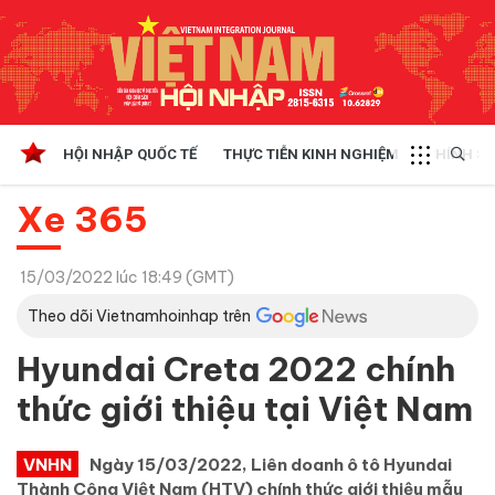
HỘI NHẬP QUỐC TẾ
THỰC TIỄN KINH NGHIỆM
CHÍNH SÁ
Xe 365
15/03/2022 lúc 18:49 (GMT)
Theo dõi Vietnamhoinhap trên
Hyundai Creta 2022 chính
thức giới thiệu tại Việt Nam
VNHN
Ngày 15/03/2022, Liên doanh ô tô Hyundai
Thành Công Việt Nam (HTV) chính thức giới thiệu mẫu