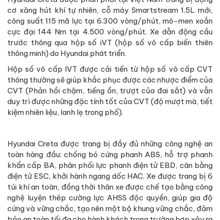
cơ xăng hút khí tự nhiên, cỗ máy Smartstream 1.5L mới,
công suất 115 mã lực tại 6.300 vòng/phút, mô-men xoắn
cực đại 144 Nm tại 4.500 vòng/phút. Xe dẫn động cầu
trước thông qua hộp số iVT (hộp số vô cấp biến thiên
thông minh) do Hyundai phát triển.
Hộp số vô cấp IVT được cải tiến từ hộp số vô cấp CVT
thông thường sẽ giúp khắc phục được các nhược điểm của
CVT (Phản hồi chậm, tiếng ồn, trượt của đai sắt) và vẫn
duy trì được những đặc tính tốt của CVT (độ mượt mà, tiết
kiệm nhiên liệu, lanh lẹ trong phố).
Hyundai Creta được trang bị đầy đủ những công nghệ an
toàn hàng đầu: chống bó cứng phanh ABS, hỗ trợ phanh
khẩn cấp BA, phân phối lực phanh điện tử EBD, cân bằng
điện tử ESC, khởi hành ngang dốc HAC. Xe được trang bị 6
túi khí an toàn, đồng thời thân xe được chế tạo bằng công
nghệ luyện thép cường lực AHSS độc quyền, giúp gia độ
cứng và vững chắc, tạo nên một bộ khung vững chắc, đảm
bảo an toàn tối đa cho hành khách trong trường hợp xảy ra