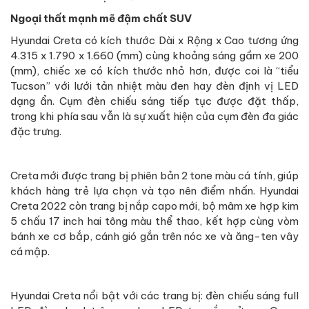
Ngoại thất mạnh mẽ đậm chất SUV
Hyundai Creta có kích thước Dài x Rộng x Cao tương ứng
4.315 x 1.790 x 1.660 (mm) cùng khoảng sáng gầm xe 200
(mm), chiếc xe có kích thước nhỏ hơn, được coi là “tiểu
Tucson” với lưới tản nhiệt màu đen hay đèn định vị LED
dạng ẩn. Cụm đèn chiếu sáng tiếp tục được đặt thấp,
trong khi phía sau vẫn là sự xuất hiện của cụm đèn đa giác
đặc trưng.
Creta mới được trang bị phiên bản 2 tone màu cá tính, giúp
khách hàng trẻ lựa chọn và tạo nên điểm nhấn. Hyundai
Creta 2022 còn trang bị nắp capo mới, bộ mâm xe hợp kim
5 chấu 17 inch hai tông màu thể thao, kết hợp cùng vòm
bánh xe cơ bắp, cánh gió gắn trên nóc xe và ăng-ten vây
cá mập.
Hyundai Creta nổi bật với các trang bị: đèn chiếu sáng full