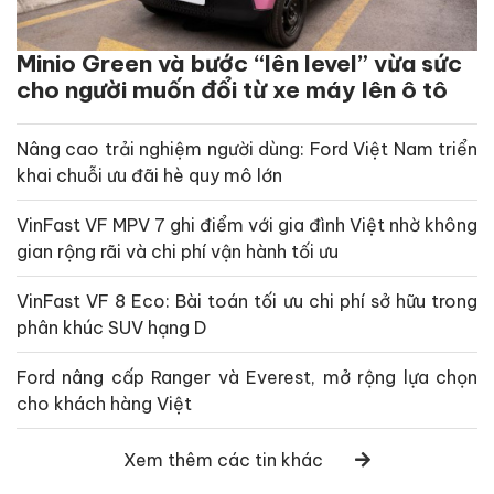
Minio Green và bước “lên level” vừa sức
cho người muốn đổi từ xe máy lên ô tô
Nâng cao trải nghiệm người dùng: Ford Việt Nam triển
khai chuỗi ưu đãi hè quy mô lớn
VinFast VF MPV 7 ghi điểm với gia đình Việt nhờ không
gian rộng rãi và chi phí vận hành tối ưu
VinFast VF 8 Eco: Bài toán tối ưu chi phí sở hữu trong
phân khúc SUV hạng D
Ford nâng cấp Ranger và Everest, mở rộng lựa chọn
cho khách hàng Việt
Xem thêm các tin khác