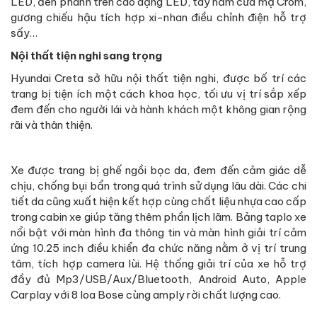
LED, đèn phanh trên cao dạng LED, tay nắm cửa mạ Crom,
gương chiếu hậu tích hợp xi-nhan điều chỉnh điện hỗ trợ
sấy…
Nội thất tiện nghi sang trọng
Hyundai Creta sở hữu nội thất tiện nghi, được bố trí các
trang bị tiện ích một cách khoa học, tối ưu vị trí sắp xếp
đem đến cho người lái và hành khách một không gian rộng
rãi và thân thiện.
Xe được trang bị ghế ngồi bọc da, đem đến cảm giác dễ
chịu, chống bụi bẩn trong quá trình sử dụng lâu dài. Các chi
tiết da cũng xuất hiện kết hợp cùng chất liệu nhựa cao cấp
trong cabin xe giúp tăng thêm phần lịch lãm. Bảng taplo xe
nổi bật với màn hình đa thông tin và màn hình giải trí cảm
ứng 10.25 inch điều khiển đa chức năng nằm ở vị trí trung
tâm, tích hợp camera lùi. Hệ thống giải trí của xe hỗ trợ
đầy đủ Mp3/USB/Aux/Bluetooth, Android Auto, Apple
Carplay với 8 loa Bose cùng amply rời chất lượng cao.