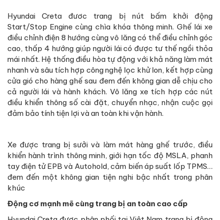
Hyundai Creta đươc trang bị nút bấm khởi động
Start/Stop Engine cùng chìa khóa thông minh. Ghế lái xe
điều chỉnh điện 8 hướng cùng vô lăng có thể điều chỉnh góc
cao, thấp 4 hướng giúp người lái có được tư thế ngồi thỏa
mái nhất. Hệ thống điều hòa tự động với khả năng làm mát
nhanh và sâu tích hợp công nghệ lọc khử Ion, kết hợp cùng
cửa gió cho hàng ghế sau đem đến không gian dễ chịu cho
cả người lái và hành khách. Vô lăng xe tích hợp các nút
điều khiển thông số cài đặt, chuyển nhạc, nhận cuộc gọi
đảm bảo tính tiện lợi và an toàn khi vận hành.
Xe được trang bị sưởi và làm mát hàng ghế trước, điều
khiển hành trình thông minh, giới hạn tốc độ MSLA, phanh
tay điện tử EPB và Autohold, cảm biến áp suất lốp TPMS…
đem đến một không gian tiện nghi bậc nhất trong phân
khúc
Động cơ mạnh mẽ cùng trang bị an toàn cao cấp
Hyundai Creta được phân phối tại Việt Nam trang bị động