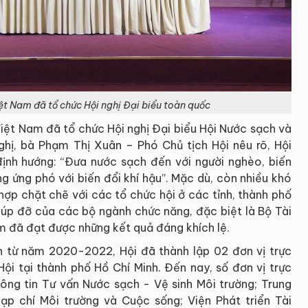
ệt Nam đã tổ chức Hội nghị Đại biểu toàn quốc
iệt Nam đã tổ chức Hội nghị Đại biểu Hội Nước sạch và
nghị, bà Phạm Thị Xuân – Phó Chủ tịch Hội nêu rõ, Hội
ịnh hướng: “Đưa nước sạch đến với người nghèo, biến
g ứng phó với biến đổi khí hậu”. Mặc dù, còn nhiều khó
 hợp chặt chẽ với các tổ chức hội ở các tỉnh, thành phố
iúp đỡ của các bộ ngành chức năng, đặc biệt là Bộ Tài
 đã đạt được những kết quả đáng khích lệ.
n từ năm 2020-2022, Hội đã thành lập 02 đơn vị trực
ội tại thành phố Hồ Chí Minh. Đến nay, số đơn vị trực
ng tin Tư vấn Nước sạch - Vệ sinh Môi trường; Trung
ạp chí Môi trường và Cuộc sống; Viện Phát triển Tài