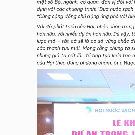
một số Bộ, ngành, cơ quan, đơn vị đối vớ
định với các chương trình: “Đưa nước sạch 
“Cùng cộng đồng chủ động ứng phó với biến
Với đà phát triển của Hội, chắc chắn trong
hơn nữa, với nhiều dự án hơn nữa. Dù vậy, t
lược mở - tất cả sẽ là cơ sở vững chắc 
các thành tựu mới. Mong rằng chúng ta s
những giá trị cốt lõi để tiếp tục kiến tạ
của Hội theo đúng phương châm
, ông Ngọ