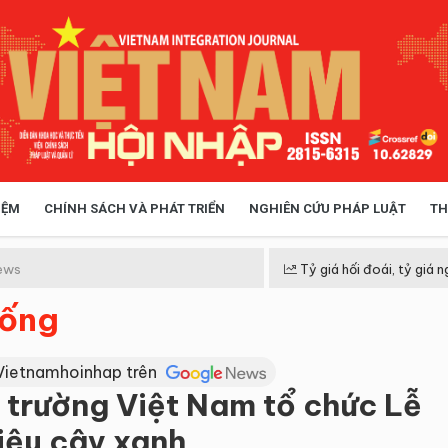
IỆM
CHÍNH SÁCH VÀ PHÁT TRIỂN
NGHIÊN CỨU PHÁP LUẬT
TH
HÓA XÃ HỘI
CHÍNH SÁCH
ews
Tỷ giá hối đoái, tỷ giá n
sống
 TIỄN QUẢN LÝ
VIỆT NAM ĐIỂM ĐẾN
Vietnamhoinhap trên
 trường Việt Nam tổ chức Lễ
iệu cây xanh