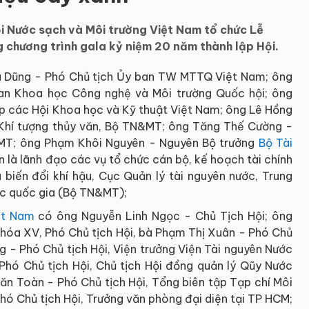
ội Nước sạch và Môi trường Việt Nam tổ chức Lễ
g chương trình gala kỷ niệm 20 năm thành lập Hội.
u Dũng - Phó Chủ tịch Ủy ban TW MTTQ Việt Nam; ông
an Khoa học Công nghệ và Môi trường Quốc hội; ông
p các Hội Khoa học và Kỹ thuật Việt Nam; ông Lê Hồng
Khí tượng thủy văn, Bộ TN&MT; ông Tăng Thế Cường -
MT; ông Phạm Khôi Nguyên - Nguyên Bộ trưởng
Bộ Tài
n là lãnh đạo các vụ tổ chức cán bộ, kế hoạch tài chính
 biến đổi khí hậu, Cục Quản lý tài nguyên nước, Trung
ớc quốc gia (Bộ TN&MT);
ệt Nam
có ông Nguyễn Linh Ngọc - Chủ Tịch Hội; ông
hóa XV, Phó Chủ tịch Hội, bà Phạm Thị Xuân - Phó Chủ
g - Phó Chủ tịch Hội, Viện trưởng Viện Tài nguyên Nước
hó Chủ tịch Hội, Chủ tịch Hội đồng quản lý Qũy Nước
ăn Toàn - Phó Chủ tịch Hội, Tổng biên tập Tạp chí Môi
hó Chủ tịch Hội, Trưởng văn phòng đại diện tại TP HCM;