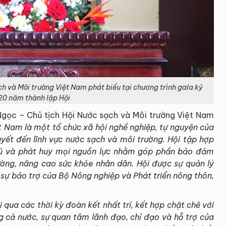
h và Môi trường Việt Nam phát biểu tại chương trình gala kỷ
20 năm thành lập Hội
 Ngọc – Chủ tịch Hội Nước sạch và Môi trường Việt Nam
t Nam là một tổ chức xã hội nghề nghiệp, tự nguyện của
yết đến lĩnh vực nước sạch và môi trường. Hội tập hợp
thủ và phát huy mọi nguồn lực nhằm góp phần bảo đảm
ường, nâng cao sức khỏe nhân dân. Hội được sự quản lý
 sự bảo trợ của Bộ Nông nghiệp và Phát triển nông thôn,
ua các thời kỳ đoàn kết nhất trí, kết hợp chặt chẽ với
ng cả nước, sự quan tâm lãnh đạo, chỉ đạo và hỗ trợ của