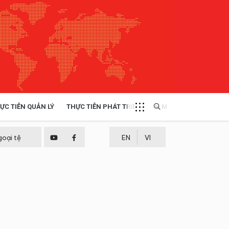
ỰC TIỄN QUẢN LÝ
THỰC TIỄN PHÁT TRIỂN
MULTIMEDIA
TÀI NGUYÊN - MÔI TRƯỜNG
goại tệ
EN
VI
THỰC TIỄN - KINH NGHIỆM