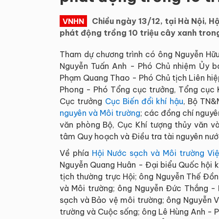
Chiều ngày 13/12, tại Hà Nội, H
VNHN
phát động trồng 10 triệu cây xanh tron
Tham dự chương trình có ông Nguyễn Hữ
Nguyễn Tuấn Anh - Phó Chủ nhiệm Ủy b
Phạm Quang Thao - Phó Chủ tịch Liên hiệ
Phong - Phó Tổng cục trưởng, Tổng cục 
Cục trưởng
Cục Biến đổi khí hậu
, Bộ TN&
nguyên và Môi trường
; các đồng chí nguyê
văn phòng Bộ, Cục Khí tượng thủy văn và
tâm Quy hoạch và Điều tra tài nguyên nư
Về phía
Hội Nước sạch và Môi trường Vi
Nguyễn Quang Huân - Đại biểu Quốc hội k
tịch thường trực Hội; ông Nguyễn Thế Đồn
và Môi trường; ông Nguyễn Đức Thắng - P
sạch và Bảo vệ môi trường; ông Nguyễn V
trường và Cuộc sống; ông Lê Hùng Anh - P