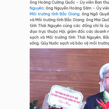
ông Hoàng Cường Quốc - Ủy viên Ban thư
Nguyên
; ông Nguyễn Hoàng Sâm - Ủy viên
Môi trường tỉnh Bắc Giang
; ông Ngô Quyế
và Môi trường tỉnh Bắc Giang; ông Mai Qu
tỉnh Thái Nguyên cùng các đồng chí là ủy
đạo trực thuộc Hội, giám đốc các doanh ng
sạch và Môi trường tỉnh Thái Nguyên, Bắ
sống, Qũy Nước sạch và bảo vệ môi trườn