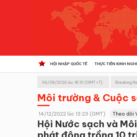
HỘI NHẬP QUỐC TẾ
THỰC TIỄN KINH NGH
HỘI NHẬP QUỐC TẾ
VĂN 
06/08/2026 lúc 18:10 (GMT+7)
Breaking N
Kinh tế hội nhập
Môi trường & Cuộc 
Doanh nghiệp
NGHIÊN CỨU PHÁP LUẬT
THỰC
14/12/2022 lúc 13:23 (GMT)
Theo dõi 
Hội Nước sạch và Môi
phát động trồng 10 tr