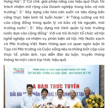
Tạp chí Moitruong.net.vn đã thực hiện nhiều chương
trình Tọa đàm trực tuyến đối với những vấn đề thời sự
được dư luận quan tâm
Về hoạt động đối ngoại và hợp tác quốc tế, Hội Nước sạch
và Môi trường Việt Nam đang khởi động Dự án “Hợp tác thí
điểm các giải pháp giảm thiểu ô nhiễm môi trường không
khí tại Việt Nam” với Trung tâm R&D Quỹ Công nghệ Tuần
tra xanh – Hàn Quốc.
Từ những kết quả đạt được trong suốt 20 năm qua, Hội
Nước sạch và Môi trường Việt Nam đã không ngừng phát
triển về mọi mặt, góp phần vào thành tựu chung của ngành
tài nguyên và môi trường, cùng góp sức với xu thế phát
triển mới như mục tiêu kinh tế xanh, kinh tế tuần hoàn, các-
bon thấp để sử dụng hiệu quả các nguồn tài nguyên, bảo vệ
môi trường, chủ động ứng phó với biến đổi khí hậu góp
phần đưa đất nước tiến bước trên con đường phát triển