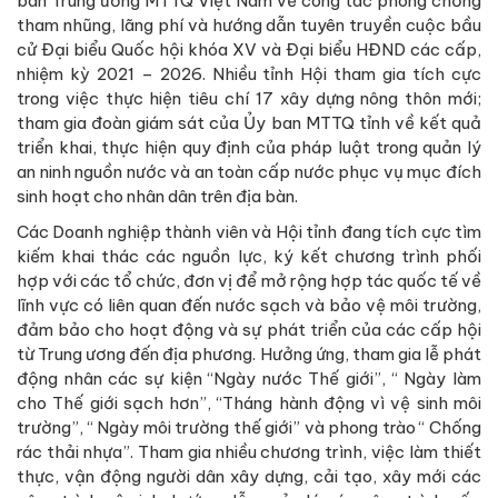
lĩnh vực có liên quan đến nước sạch và bảo vệ môi trường,
đảm bảo cho hoạt động và sự phát triển của các cấp hội
từ Trung ương đến địa phương. Hưởng ứng, tham gia lễ phát
động nhân các sự kiện “Ngày nước Thế giới”, “ Ngày làm
cho Thế giới sạch hơn”, “Tháng hành động vì vệ sinh môi
trường”, “ Ngày môi trường thế giới” và phong trào “ Chống
rác thải nhựa”. Tham gia nhiều chương trình, việc làm thiết
thực, vận động người dân xây dựng, cải tạo, xây mới các
công trình vệ sinh, hướng dẫn quản lý các công trình cấp
nước sạch và vệ sinh, góp phần bảo vệ môi trường trong
khu dân cư.
Văn phòng Đại diện Hội nước sạch và Môi trường Việt
Nam tại TP Hồ Chí Minh tổ chức chương trình " Ngày hội
tái chế" luôn nhận được sự quan tâm của chính quyền địa
phương và người dân
Góp sức với hoạt động tư vấn, phản biện và giám định
xã hội