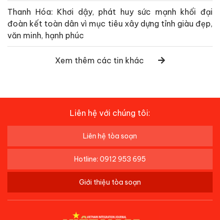
DIỄN ĐÀN KHOA HỌC VÀ THỰC TIỄN - TRUYỀN THÔNG
CHÍNH SÁCH TRONG HỘI NHẬP VÀ PHÁT TRIỂN THUỘC VIỆN
CHÍNH SÁCH, PHÁP LUẬT VÀ QUẢN LÝ
Giấy phép hoạt động Tạp chí Điện tử số 329/GP-BTTTT cấp ngày
10/09/2018.
Tổng Biên tập:
ĐOÀN MẠNH PHƯƠNG
Phó Tổng Biên tập:
HOÀNG MINH TIẾN
Ban Thư ký - Biên tập:
ĐẶNG ĐÌNH CHẤN, PHẠM THỦY, CAO
HÀ, NHẬT QUANG, ĐOÀN HIẾU
Tòa soạn:T8, Cung Trí thức Thành phố, Số 1 Tôn Thất Thuyết, Cầu
Giấy, Hà Nội.
Truyền thông - Quảng cáo:
0826166777
- Hòm thư:
tcvietnamhoinhap@gmail.com
Email nhận bài Nghiên cứu Khoa học:
nckh.vnhn@gmail.com
Ghi rõ nguồn "Việt Nam Hội Nhập" khi phát hành từ Website này.
Kênh RSS
Designed & developed by VIETNAMPEDIA.COM
©
AICMS v2022