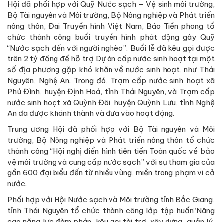
Trung ương Hội đã phối hợp với Bộ Tài nguyên và Môi
trường, Bộ Nông nghiệp và Phát triển nông thôn tổ chức
thành công “Hội nghị điển hình tiên tiến Toàn quốc về bảo
vệ môi trường và cung cấp nước sạch” với sự tham gia của
gần 600 đại biểu đến từ nhiều vùng, miền trong phạm vi cả
nước.
Phối hợp với Hội Nước sạch và Môi trường tỉnh Bắc Giang,
tỉnh Thái Nguyên tổ chức thành công lớp tập huấn“Nâng
cao năng lực đàm phán, kêu gọi tài trợ, xây dựng, quản lý,
triển khai thực hiện dự án’’ phối hợp với Hội Nước sạch và
Môi trường tỉnh Thái Nguyên, Bắc Giang, Bắc Kạn, Bà Rịa –
Vũng Tàu và Sở Tài nguyên và Môi trường, Nông nghiệp và
Phát triển nông thôn tỉnh Nam Định,Thái Bình, Nghệ An,
Vĩnh Phúc tập huấn nâng cao nhận thức về biến đổi khí hậu
và ứng phó với biến đổi khí hậu trong Chương trình MTQG
về ứng phó với BĐKH.