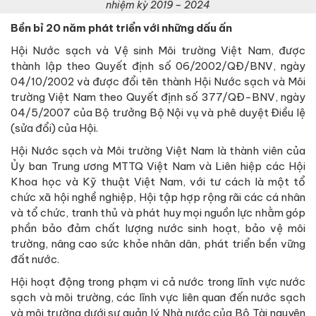
nhiệm kỳ 2019 – 2024
Bền bỉ 20 năm phát triển với những dấu ấn
Hội Nước sạch và Vệ sinh Môi trường Việt Nam, được
thành lập theo Quyết định số 06/2002/QĐ/BNV, ngày
04/10/2002 và được đổi tên thành Hội Nước sạch và Môi
trường Việt Nam theo Quyết định số 377/QĐ-BNV, ngày
04/5/2007 của Bộ trưởng Bộ Nội vụ và phê duyệt Điều lệ
(sửa đổi) của Hội.
Hội Nước sạch và Môi trường Việt Nam là thành viên của
Ủy ban Trung ương MTTQ Việt Nam và Liên hiệp các Hội
Khoa học và Kỹ thuật Việt Nam, với tư cách là một tổ
chức xã hội nghề nghiệp, Hội tập hợp rộng rãi các cá nhân
và tổ chức, tranh thủ và phát huy mọi nguồn lực nhằm góp
phần bảo đảm chất lượng nước sinh hoạt, bảo vệ môi
trường, nâng cao sức khỏe nhân dân, phát triển bền vững
đất nước.
Hội hoạt động trong phạm vi cả nước trong lĩnh vực nước
sạch và môi trường, các lĩnh vực liên quan đến nước sạch
và môi trường dưới sự quản lý Nhà nước của Bộ Tài nguyên