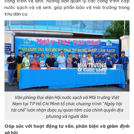
Hội Nước sạch và Môi trường Việt Nam tham gia phản biện,
xây dựng chính sách pháp luật vào Dự thảo “Quy hoạch Tài
nguyên nước giai đoạn 2021 – 2030”. Cụ thể, trong Dự thảo
Quy hoạch, Hội đã đóng góp ý kiến bổ sung thêm nhiệm vụ:
“Nâng cao hiệu quả quản lý Tài nguyên và Môi trường nước
dựa vào cộng đồng” do Mặt trận Tổ quốc Việt Nam chủ trì,
trong đó Hội Nước sạch và Môi trường Việt Nam là thành
viên.
Tham dự Hội thảo khởi động xây dựng Luật Tài nguyên
nước (sửa đổi) do Cục Quản lý Tài nguyên nước, Bộ Tài
nguyên và Môi trường tổ chức.
Hội đang thực hiện Đề tài cấp Bộ về: Nghiên cứu cơ sở lý
luận, thực tiễn Đánh giá tác động môi trường của Dự án đầu
tư đến di sản thiên nhiên và đề xuất các quy định quản lý.
Đề xuất một số nhiệm vụ trình các Ban chuyên môn của
Liên hiệp Hội Việt Nam phê duyệt, gồm: 1.“ Nâng cao hiệu
quả quản lý chất lượng môi trường nước lưu vực sông với sự
tham gia của cộng đồng. Nghiên cứu trường hợp sông Bắc
Hưng Hải”; 2.“Cơ chế, giải pháp nâng cao hiệu quả thực thi