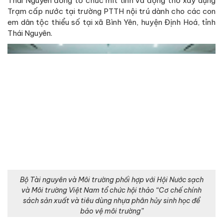
Bộ Tài nguyên và Môi trường phối hợp với Hội Nước sạch
và Môi trường Việt Nam tổ chức hội thảo “Cơ chế chính
sách sản xuất và tiêu dùng nhựa phân hủy sinh học để
bảo vệ môi trường”
Hội đã phối hợp với Quỹ Nước sạch – Vệ sinh môi trường,
Bộ Tài nguyên và Môi trường, Bộ Nông nghiệp và Phát triển
nông thôn, Đài Truyền hình Việt Nam, Báo Tiền phong tổ
chức thành công buổi truyền hình phát động gây Quỹ
“Nước sạch đến với người nghèo”. Buổi lễ đã kêu gọi được
trên 2 tỷ đồng để hỗ trợ Dự án cấp nước sinh hoạt tại một
số địa phương gặp khó khăn về nước sinh hoạt, như Thái
Nguyên, Nghệ An. Trong đó, Trạm cấp nước sinh hoạt xã
Phú Đình, huyện Định Hoá, tỉnh Thái Nguyên, và Trạm cấp
nước sinh hoạt xã Quỳnh Đôi, huyện Quỳnh Lưu, tỉnh Nghệ
An đã được khánh thành và đưa vào hoạt động.