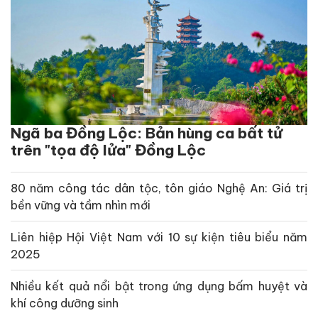
Thanh Hóa: Khơi dậy, phát huy sức mạnh khối đại
đoàn kết toàn dân vì mục tiêu xây dựng tỉnh giàu đẹp,
văn minh, hạnh phúc
Xem thêm các tin khác
Liên hệ với chúng tôi:
Liên hệ tòa soạn
Hotline: 0912 953 695
Giới thiệu tòa soạn