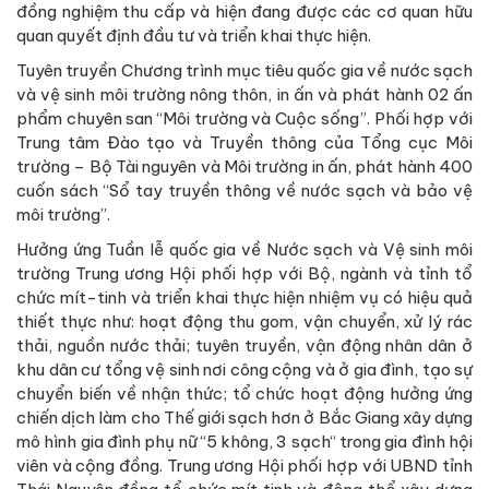
chức mít-tinh và triển khai thực hiện nhiệm vụ có hiệu quả
thiết thực như: hoạt động thu gom, vận chuyển, xử lý rác
thải, nguồn nước thải; tuyên truyền, vận động nhân dân ở
khu dân cư tổng vệ sinh nơi công cộng và ở gia đình, tạo sự
chuyển biến về nhận thức; tổ chức hoạt động hưởng ứng
chiến dịch làm cho Thế giới sạch hơn ở Bắc Giang xây dựng
mô hình gia đình phụ nữ “5 không, 3 sạch“ trong gia đình hội
viên và cộng đồng. Trung ương Hội phối hợp với UBND tỉnh
Thái Nguyên đồng tổ chức mít tinh và động thổ xây dựng
Trạm cấp nước tại trường PTTH nội trú dành cho các con
em dân tộc thiểu số tại xã Bình Yên, huyện Định Hoá, tỉnh
Thái Nguyên.