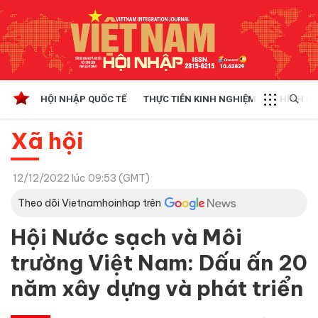
HỘI NHẬP QUỐC TẾ
THỰC TIỄN KINH NGHIỆM
CHÍNH SÁ
Xã hội
12/12/2022 lúc 09:53 (GMT)
Theo dõi Vietnamhoinhap trên
Hội Nước sạch và Môi
trường Việt Nam: Dấu ấn 20
năm xây dựng và phát triển