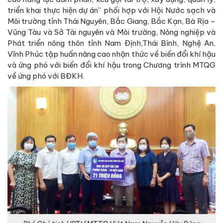
Phó Chủ tịch UBTƯ MTTQ Việt Nam Nguyễn Hữu Dũng
tiếp nhận 71 triệu đồng ủng hộ Quỹ vắc xin phòng Covid-
19 từ Hội Nước sạch và Môi trường Việt Nam
Phối hợp với Tổng cục Môi trường, Quỹ Bảo vệ Môi trường
Việt Nam, Viện Chiến lược chính sách Tài nguyên và Môi
trường và một số cơ quan tổ chức thành công Hội thảo
“Đối thoại chính sách giữa các bên có lợi ích liên quan trong
việc xử lý cơ sở gây ô nhiễm môi trường nghiêm trọng’, in ấn
phát hành 200 cuốn Kỷ yếu Hội thảo là những bài viết
tham luận của các Giáo sư, Tiến sỹ, Chuyên gia pháp lý...
đóng góp cho việc hoàn thiện chính sách trong lĩnh vực sử
lý môi trường công nghiệp và đô thị.