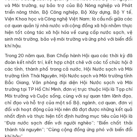
và Môi trường, sự bảo trợ của Bộ Nông nghiệp và Phát
triển nông thôn, Bộ Công nghiệp, Bộ Xây dựng, Bộ Y tế,
Viện Khoa học và Công nghệ Việt Nam; là cầu nối giữa các
cơ quan quản lý nhà nước với cộng đồng xã hội nhằm thực
hiện tốt công tác xã hội hóa về cung cấp nước sạch, vệ
sinh môi trường, bảo vệ môi trường và ứng phó với biến đổi
khí hậu.
Trong 20 năm qua, Ban Chấp hành Hội qua các thời kỳ đã
đoàn kết nhất trí, kết hợp chặt chẽ với các tổ chức hội ở
các tỉnh, thành phố trong cả nước, Hội Nước sạch và Môi
trường tỉnh Thái Nguyên, Hội Nước sạch và Môi trường tỉnh
Bắc Giang, Văn phòng đại diện Hội Nước sạch và Môi
trường tại TP Hồ Chí Minh, đơn vị trực thuộc Hội là Tạp chí
Môi trường và Cuộc sống, cùng với sự quan tâm lãnh đạo,
chỉ đạo và hỗ trợ của một số Bộ, ngành, cơ quan, đơn vị
đối với hoạt động của Hội nên đã đạt được những kết quả
nhất định và thực hiện tốt định hướng mục tiêu của Hội là
“Đưa nước sạch đến với người nghèo”; “Biến chất thải
thành tài nguyên”; “Cùng cộng đồng ứng phó với biến đổi
khí hậu”.