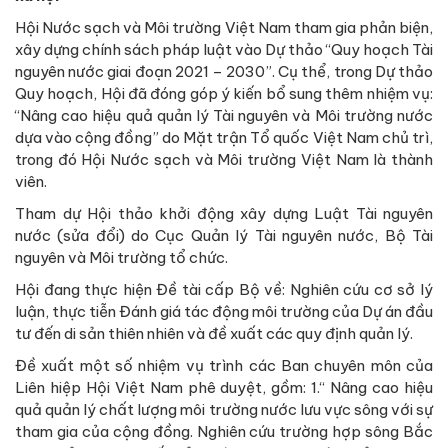
trách nhiệm mở rộng của Doanh nghiệp trong bảo vệ môi
trường”; 3.“ Xây dựng văn hóa sản xuất và tiêu dùng bền
vững thực hiện kinh tế tuần hoàn”; 4.“Tăng cường vai trò
của cộng đồng trong quản lý và bảo vệ tài nguyên, môi
trường nước”; 5.“ Xây dựng mô hình quản lý môi trường
nước dựa vào cộng đồng”. Với vai trò là một tổ chức xã hội
nghề nghiệp và nhiệm vụ phản biện xã hội, Hội Nước sạch
và Môi trường Việt Nam thông qua cơ quan ngôn luận là
Tạp chí Môi trường và Cuộc sống nêu ra những bất cập của
thực tế, phản ánh, tạo diễn đàn dư luận, truyền thông
thông tin một cách kịp thời, hiệu quả.