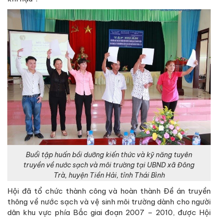
Buổi tập huấn bồi dưỡng kiến thức và kỹ năng tuyên
truyền về nước sạch và môi trường tại UBND xã Đông
Trà, huyện Tiền Hải, tỉnh Thái Bình
Hội đã tổ chức thành công và hoàn thành Đề án truyền
thông về nước sạch và vệ sinh môi trường dành cho người
dân khu vực phía Bắc giai đoạn 2007 – 2010, được Hội
đồng nghiệm thu cấp và hiện đang được các cơ quan hữu
quan quyết định đầu tư và triển khai thực hiện.
Tuyên truyền Chương trình mục tiêu quốc gia về nước sạch
và vệ sinh môi trường nông thôn, in ấn và phát hành 02 ấn
phẩm chuyên san “Môi trường và Cuộc sống”. Phối hợp với
Trung tâm Đào tạo và Truyền thông của Tổng cục Môi
trường – Bộ Tài nguyên và Môi trường in ấn, phát hành 400
cuốn sách “Sổ tay truyền thông về nước sạch và bảo vệ
môi trường’’.
Hưởng ứng Tuần lễ quốc gia về Nước sạch và Vệ sinh môi
trường Trung ương Hội phối hợp với Bộ, ngành và tỉnh tổ