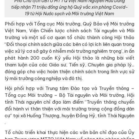
Hội phối hợp với Trung tâm Đào tạo và Truyền thông –
Tổng cục Môi trường – Bộ Tài nguyên và Môi trường, Hội
tỉnh Thái nguyên chỉ đạo làm điểm “Truyền thông chuyển
đổi hành vi thân thiện với môi trường trong cộng đồng dân
cư’’ tại xã Huống Thượng, huyện Đồng Hỷ, tỉnh Thái Nguyên
.
Tổ chức triển khai thực hiện các văn bản chỉ đạo của Ủy
ban Trung ương MTTQ Việt Nam về công tác phòng chống
tham nhũng, lãng phí và hướng dẫn tuyên truyền cuộc bầu
cử Đại biểu Quốc hội khóa XV và Đại biểu HĐND các cấp,
nhiệm kỳ 2021 – 2026. Nhiều tỉnh Hội tham gia tích cực
trong việc thực hiện tiêu chí 17 xây dựng nông thôn mới;
tham gia đoàn giám sát của Ủy ban MTTQ tỉnh về kết quả
triển khai, thực hiện quy định của pháp luật trong quản lý
an ninh nguồn nước và an toàn cấp nước phục vụ mục đích
sinh hoạt cho nhân dân trên địa bàn.
Các Doanh nghiệp thành viên và Hội tỉnh đang tích cực tìm
kiếm khai thác các nguồn lực, ký kết chương trình phối
hợp với các tổ chức, đơn vị để mở rộng hợp tác quốc tế về