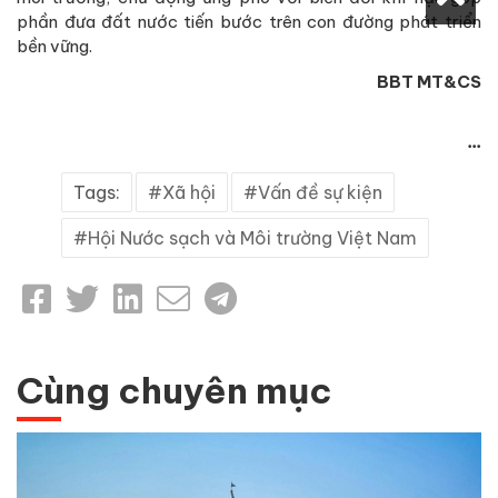
Ngã ba Đồng Lộc: Bản hùng ca bất tử
trên "tọa độ lửa" Đồng Lộc
80 năm công tác dân tộc, tôn giáo Nghệ An: Giá trị
bền vững và tầm nhìn mới
Liên hiệp Hội Việt Nam với 10 sự kiện tiêu biểu năm
2025
Nhiều kết quả nổi bật trong ứng dụng bấm huyệt và
khí công dưỡng sinh